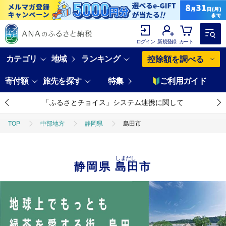
ログイン
新規登録
カート
カテゴリ
地域
ランキング
控除額を調べる
寄付額
旅先を探す
特集
ご利用ガイド
「ふるさとチョイス」システム連携に関して
TOP
中部地方
静岡県
島田市
しまだし
静岡県
島田市