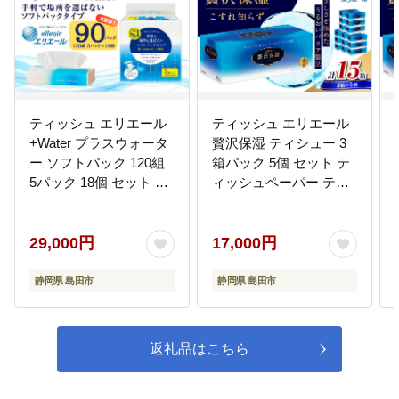
ティッシュ エリエール
ティッシュ エリエール
+Water プラスウォータ
贅沢保湿 ティシュー 3
ー ソフトパック 120組
箱パック 5個 セット テ
5パック 18個 セット テ
ィッシュペーパー ティ
ィッシュペーパー ティ
シュー 保湿 保湿ティッ
シュー ティシューペー
シュ 日用品 消耗品 静岡
パー 保湿 保湿ティッシ
静岡県 島田市
29,000円
17,000円
ュ 日用品 消耗品 静岡
静岡県 島田市
静岡県 島田市
静岡県 島田市
返礼品はこちら