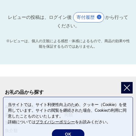
レビューの投稿は、ログイン後
寄付履歴
から行って
ください。
※レビューは、個人の主観による感想・体感によるもので、商品の効果や性
能を保証するものではありません。
お礼の品から探す
当サイトでは、サイト利便性向上のため、クッキー（Cookie）を使
ANAオリジナル
定期便
用しています。サイトの閲覧を継続された場合、Cookieの利用に同
酒
肉類
意したことものといたします。
詳細については
プライバシーポリシー
をお読みください。
加工食品
旅行・宿泊・体験
魚介類
麺類
OK