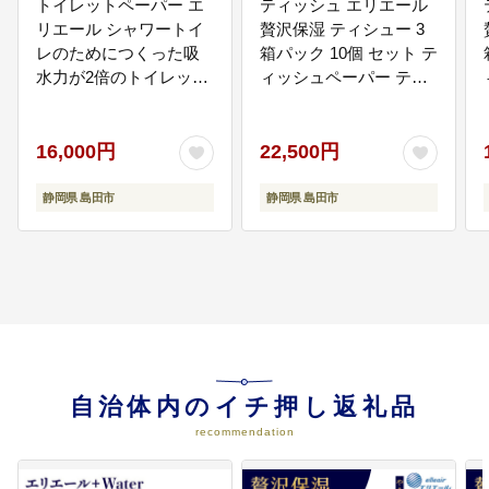
トイレットペーパー エ
ティッシュ エリエール
リエール シャワートイ
贅沢保湿 ティシュー 3
レのためにつくった吸
箱パック 10個 セット テ
水力が2倍のトイレット
ィッシュペーパー ティ
ペーパー 12ロール 6個
シュー 保湿 保湿ティッ
トイレ 日用品 消耗品 静
シュ 日用品 消耗品 静岡
岡 静岡県 島田市
静岡県 島田市
16,000円
22,500円
静岡県 島田市
静岡県 島田市
自治体内のイチ押し返礼品
recommendation