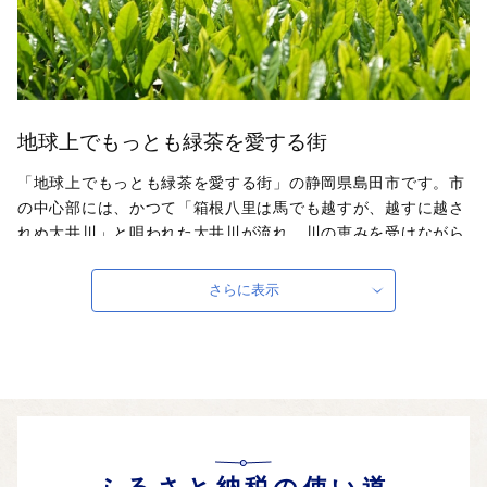
地球上でもっとも緑茶を愛する街
「地球上でもっとも緑茶を愛する街」の静岡県島田市です。市
の中心部には、かつて「箱根八里は馬でも越すが、越すに越さ
れぬ大井川」と唄われた大井川が流れ、川の恵みを受けながら
様々な産業や文化が生まれてきました。島田市には日本一の広
さを誇る牧之原大茶園、木造歩道橋として世界一長い蓬莱橋、
さらに表示
日本三奇祭の島田大祭「帯祭り」、など、ここにしかない魅力
があふれています。ふるさと納税を通じて、島田市のことを少
しでも知っていただけたら幸いです。島田市こだわりのお礼の
品をご用意いたしましたので、ぜひお楽しみください。
自治体ホームページは
こちら
（外部サイト）
外部サイトへ遷移します。
個人情報の保護は遷移先サイトの方針に従います。