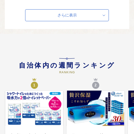
04
保育施策の充実
保育施策の充実のために活用させ
さらに表示
ていただきます。
05
学校教育の充実
学校教育や校舎設備の充実のため
に活用させていただきます。島田
市の子どもたちは今日も元気に遊
び、学んでいます！
自治体内の週間ランキング
RANKING
06
環境施策の推進
環境施策の推進のために活用させ
1
2
ていただきます。
07
医療設備の充実
誰もが安心して御利用いただくた
め、島田市立総合医療センターの
整備充実のために活用させていた
だきます。