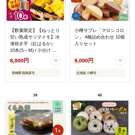
【数量限定】【ねっとり
小樽サブレ「マロンコロ
甘い熟成サツマイモ】冷
ン」 4種詰め合わせ 10個
凍焼き芋（紅はるか）
入りセット
10本(S～M) / 小分け 個
包装 / 南島原市 / 池田海
8,000円
9,000円
陸物産 [SEW002]
長崎県 南島原市
北海道 小樽市
39
40