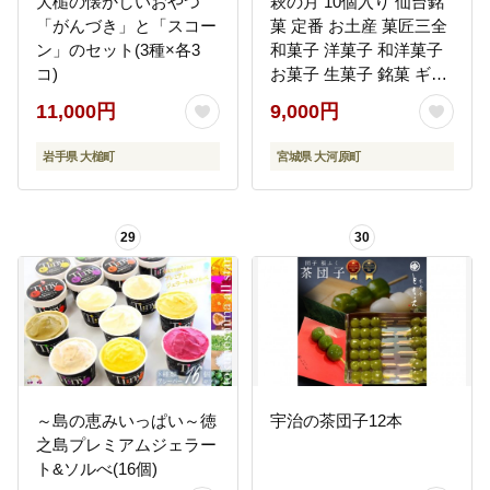
大槌の懐かしいおやつ
萩の月 10個入り 仙台銘
「がんづき」と「スコー
菓 定番 お土産 菓匠三全
ン」のセット(3種×各3
和菓子 洋菓子 和洋菓子
コ)
お菓子 生菓子 銘菓 ギフ
ト 宮城 スペシャルキャ
11,000円
9,000円
ンペーン カスタードク
リーム カステラ 食欲の
岩手県 大槌町
宮城県 大河原町
秋 評価 10,000円台
29
30
～島の恵みいっぱい～徳
宇治の茶団子12本
之島プレミアムジェラー
ト&ソルべ(16個)