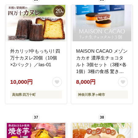
販 送料無料 ふるさと納
税 ］
外カリッ!中もっちり! 四
MAISON CACAO メゾン
万十カヌレ20個（10個
カカオ 濃厚生チョコタ
×2パック）／Ias-01
ルト 3個セット（3種×各
1個）3種の食感 驚きの
口どけ 冷凍配送 チョコ
10,000円
8,000円
レート菓子 神奈川県 茅
ヶ崎市
高知県 四万十町
神奈川県 茅ヶ崎市
37
38