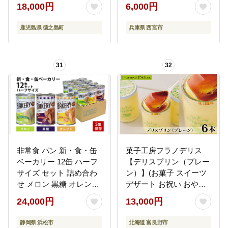
18,000円
6,000円
鹿児島県 徳之島町
兵庫県 西宮市
31
32
非常食 パン 新・食・缶
菓子工房フラノデリス
ベーカリー 12缶 ハーフ
【デリスプリン（プレー
サイズ セット 詰め合わ
ン）】(お菓子 スイーツ
せ メロン 黒糖 オレンジ
デザート お祝い おやつ
缶入りソフトパン 缶パ
贈り物 ギフト 甘い 手作
24,000円
13,000円
ン 防災食 保存食 非常食
り 北海道 送料無料 道産
セット 非常用 防災用 災
富良野 ふらの 人気)
静岡県 浜松市
北海道 富良野市