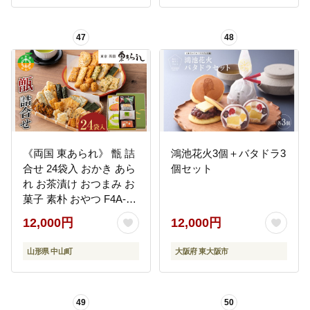
47
48
《両国 東あられ》 甑 詰
鴻池花火3個＋バタドラ3
合せ 24袋入 おかき あら
個セット
れ お茶漬け おつまみ お
菓子 素朴 おやつ F4A-
0318
12,000円
12,000円
山形県 中山町
大阪府 東大阪市
49
50