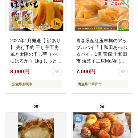
2027年1月発送【 訳あり
青森県産紅玉林檎のアッ
】 先行予約 干し芋工房
プルパイ「十和田あっぷ
風と太陽の干し芋（ べ
るパイ」1個 青森 十和田
にはるか ）1kg しっとり
市 焼菓子工房MaNa [常
甘い 干し芋 紅はるか 茨
温発送 冷凍保存可]
8,000円
7,000円
城 干しいも ほしいも ほ
し芋 おいも いも 芋 茨城
茨城県 那珂市
青森県 十和田市
県産 国産 無添加 和菓子
お菓子 おやつ スイーツ
お取り寄せ さつまいも
25
26