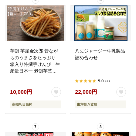
5
6
芋舗 芋屋金次郎 昔なが
八丈ジャージー牛乳製品
らのうまさをたっぷり
詰め合わせ
箱入り特撰芋けんぴ 生
産量日本一 老舗芋菓子
メーカー 芋かりんとう
5.0
（2）
芋けんぴ
10,000円
22,000円
高知県 日高村
東京都 八丈町
7
8