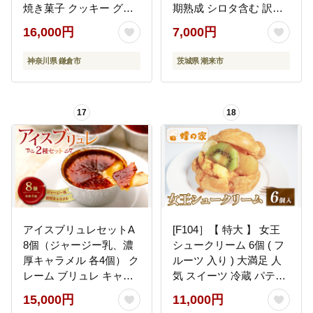
焼き菓子 クッキー グル
期熟成 シロタ含む 訳ア
メ ご当地 お土産 個包装
リ品 ほしいも 干し芋 さ
16,000円
7,000円
銘菓 神奈川 鎌倉 ギフト
つまいも 天然スイーツ
老舗 詰め合わせ 定番 名
おやつ そのまま・焼い
神奈川県 鎌倉市
茨城県 潮来市
物 送料無料
ても美味しい 茨城県 潮
来市 (A15-004)
17
18
アイスブリュレセットA
[F104］【 特大 】 女王
8個（ジャージー乳、濃
シュークリーム 6個 ( フ
厚キャラメル 各4個） ク
ルーツ 入り ) 大満足 人
レーム ブリュレ キャラ
気 スイーツ 冷蔵 パティ
メル プリン クレームブ
シエ 手作り カスタード
15,000円
11,000円
リュレ おやつ お菓子 ス
りんご バナナ キウイ 洋