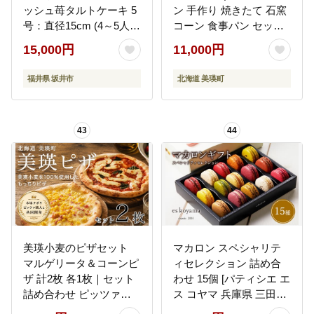
ッシュ苺タルトケーキ 5
ン 手作り 焼きたて 石窯
号：直径15cm (4～5人
コーン 食事パン セット
前) 850g 【2026年12月
グルメ 朝食 おやつ ぱん
15,000円
11,000円
発送】 【いちご イチゴ
冷凍パン 北海道 北海道
苺 ケーキ イチゴケーキ
美瑛町 美瑛町 美瑛産
福井県 坂井市
北海道 美瑛町
ホール フレッシュ たる
[011-64]
と スイーツ デザート ベ
リー フルーツケーキ 焼
43
44
菓子 洋菓子 贈答 ギフ
ト】 [A-5217_12]
美瑛小麦のピザセット
マカロン スペシャリテ
マルゲリータ＆コーンピ
ィセレクション 詰め合
ザ 計2枚 各1枚｜セット
わせ 15個 [パティシエ エ
詰め合わせ ピッツァ
ス コヤマ 兵庫県 三田市
PIZZA pizza 冷凍ピザ ナ
3d28bai150003] ふるさと