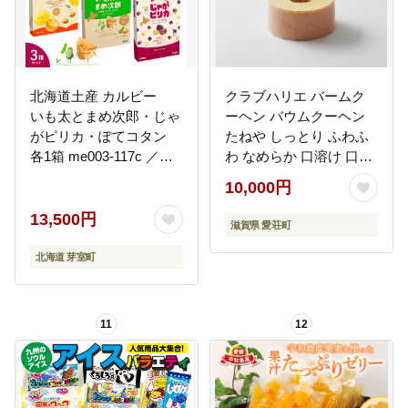
北海道土産 カルビー
クラブハリエ バームク
いも太とまめ次郎・じゃ
ーヘン バウムクーヘン
がピリカ・ぽてコタン
たねや しっとり ふわふ
各1箱 me003-117c ／
わ なめらか 口溶け 口ど
Calbee じゃがいもスナ
け 職人 こだわり 焼き菓
10,000円
ック お菓子 おやつ おつ
子 スイーツ 洋菓子 おや
まみ おみやげ
つ ギフト 贈答 手土産 お
13,500円
滋賀県 愛荘町
土産 ご褒美 お歳暮 お中
元 滋賀 愛荘
北海道 芽室町
11
12