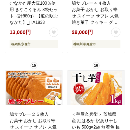
むなかた産大豆100％使
鳩サブレー４４枚入 ｜
用 きなこくるみ 8袋セッ
お菓子 おかし お取り寄
ト（計880g）【道の駅む
せ スイーツ サブレ 人気
なかた】_HA1833
焼き菓子 クッキー グル
メ ご当地 お土産 個包装
13,000円
28,000円
銘菓 神奈川 鎌倉 ギフト
老舗 詰め合わせ 定番 名
福岡県 宗像市
神奈川県 鎌倉市
物 送料無料
15
16
鳩サブレー２５枚入 ｜
＜芋屋久兵衛＞ 茨城県
お菓子 おかし お取り寄
産 紅はるか 訳あり干し
せ スイーツ サブレ 人気
いも 500g×2袋 無着色 長