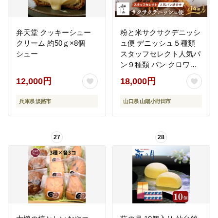
弁天堂 クッキーシュー
粉と米サクサクデニッシ
クリーム 約50ｇ×8個
ュ便 デニッシュ５種類
シュー
スタッフセレクト人気パ
ン９種類 パン クロワッ
サン バイカラー 紅茶 パ
12,000円
18,000円
ンスイス アップルパイ
パンオショコラ ブレッ
兵庫県 淡路市
山口県 山陽小野田市
ド 小麦 優しいパン F6L-
931
27
28