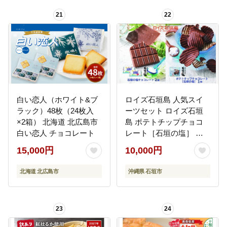
21
22
白い恋人（ホワイト&ブ
ロイズ石垣島 人気スイ
ラック）48枚（24枚入
ーツセット ロイズ石垣
×2箱） 北海道 北広島市
島 ポテトチップチョコ
白い恋人 チョコレート
レート［石垣の塩］ ＆
ロイズ石垣島 石垣の塩
15,000円
10,000円
チョコレート【石垣の塩
使用】ROYCE' RC-002
北海道 北広島市
沖縄県 石垣市
23
24