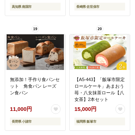
イーツ スウィーツ 贈答
菓子 デザート 菓子 ギフ
高知県 南国市
長崎県 佐世保市
贈り物 ギフト プレゼン
ト 贈り物 蜂の家 長崎県
ト 送料無料 人気 おすす
佐世保市
め 高知県 南国市
19
20
無添加！手作り食パンセ
【A5-443】「飯塚市限定
ット 角食パン レーズ
ロールケーキ」あまおう
ン食パン
苺・八女抹茶ロール【八
女茶】2本セット
11,000円
15,000円
長野県 小諸市
福岡県 飯塚市