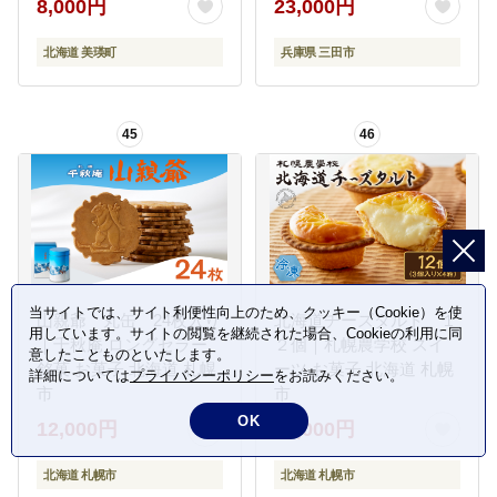
8,000円
23,000円
ポリピザ ナポリピッツ
納税 スイーツ デザート
ァ コーン とうもろこし
贈答 お菓子 エスコヤマ
北海道 美瑛町
兵庫県 三田市
トウモロコシ 冷凍食品
コヤマ ショコラ バニラ
人気 おかず ギフト 時短
いちご キャラメル カフ
冷凍 北海道美瑛町 北海
ェオレ
45
46
道 美瑛町 美瑛 [008-43]
当サイトでは、サイト利便性向上のため、クッキー（Cookie）を使
山親爺 丸缶 24枚入り
北海道チーズタルト １
用しています。サイトの閲覧を継続された場合、Cookieの利用に同
｜千秋庵 ロングセラー
２個｜札幌農学校 スイ
意したことものといたします。
銘菓 お菓子 北海道 札幌
ーツ お菓子 北海道 札幌
詳細については
プライバシーポリシー
をお読みください。
市
市
OK
12,000円
15,000円
北海道 札幌市
北海道 札幌市