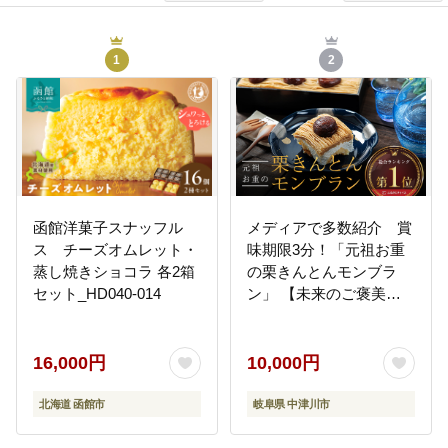
1
2
函館洋菓子スナッフル
メディアで多数紹介 賞
ス チーズオムレット・
味期限3分！「元祖お重
蒸し焼きショコラ 各2箱
の栗きんとんモンブラ
セット_HD040-014
ン」 【未来のご褒美】
スイーツ 栗 モンブラン
くりきんとん デザート
ご褒美 お取り寄せ くり
16,000円
10,000円
お菓子 菓子 F4N-2298
北海道 函館市
岐阜県 中津川市