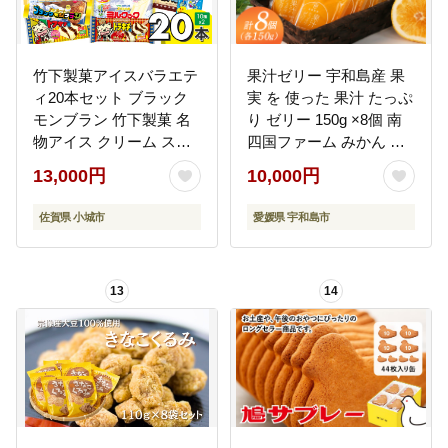
竹下製菓アイスバラエテ
果汁ゼリー 宇和島産 果
ィ20本セット ブラック
実 を 使った 果汁 たっぷ
モンブラン 竹下製菓 名
り ゼリー 150g ×8個 南
物アイス クリーム スィ
四国ファーム みかん 蜜
ーツ ブラックモンブラ
柑 ぽんかん 不知火 ( デ
13,000円
10,000円
ン ミルクック トラキチ
コポン と同品種) しらぬ
君 おゴリまっせ しっと
い 河内晩柑 ブルーベリ
佐賀県 小城市
愛媛県 宇和島市
るケ アイス バニラ チョ
ー 果物ゼリー ジュレ シ
コ クランチ 佐賀 九州 限
ャーベット スイーツ 柑
定 詰め合わせ ご当地 お
橘 果物 フルーツ 産地直
13
14
取り寄せ ギフト 小分け
送 国産 愛媛 宇和島
個包装 人気 ランキング
J010-035012
高評価 送料無料