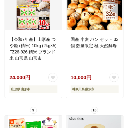
【令和7年産】山形産 つ
国産 小麦 パン セット 32
や姫 (精米) 10kg (2kg×5)
個 数量限定 極 天然酵母
FZ26-926 精米 ブランド
米 山形県 山形市
24,000円
10,000円
山形県 山形市
神奈川県 藤沢市
9
10