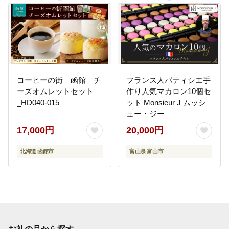
コーヒーの街 函館 チ
フランス人パティシエ手
ーズオムレットセット
作り人気マカロン10個セ
_HD040-015
ット Monsieur J ムッシ
ュー・ジー
17,000円
20,000円
北海道 函館市
富山県 富山市