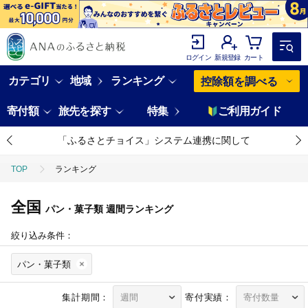
ログイン
新規登録
カート
カテゴリ
地域
ランキング
控除額を調べる
寄付額
旅先を探す
特集
ご利用ガイド
「ふるさとチョイス」システム連携に関して
TOP
ランキング
全国
パン・菓子類
週間ランキング
絞り込み条件：
パン・菓子類
集計期間：
寄付実績：