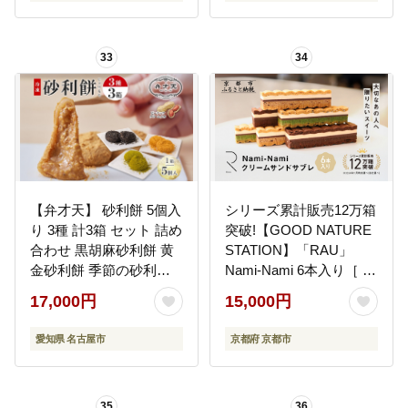
害用 5年保存 缶詰 缶詰
パン 5年 静岡 静岡県 浜
松市
33
34
【弁才天】 砂利餅 5個入
シリーズ累計販売12万箱
り 3種 計3箱 セット 詰め
突破!【GOOD NATURE
合わせ 黒胡麻砂利餅 黄
STATION】「RAU」
金砂利餅 季節の砂利餅
Nami-Nami 6本入り［ 京
ピーナッツクリーム 求
都 スイーツ ブランド ク
17,000円
15,000円
肥 もち ごま 和菓子 きな
リームサンドサブレ 食
粉 お取り寄せ グルメ ギ
べ比べ おしゃれ 人気 お
愛知県 名古屋市
京都府 京都市
フト お菓子 スイーツ 手
すすめ グルメ お菓子 洋
土産 愛知県 名古屋市
菓子 スイーツ ギフト プ
レゼント お取り寄せ 通
35
36