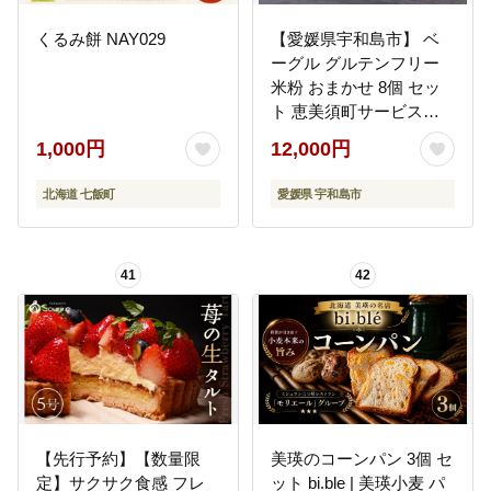
くるみ餅 NAY029
【愛媛県宇和島市】 ベ
ーグル グルテンフリー
米粉 おまかせ 8個 セッ
ト 恵美須町サービスエ
リア 小麦粉不使用 手作
1,000円
12,000円
り 数量限定 J012-
165001
北海道 七飯町
愛媛県 宇和島市
41
42
【先行予約】【数量限
美瑛のコーンパン 3個 セ
定】サクサク食感 フレ
ット bi.ble | 美瑛小麦 パ