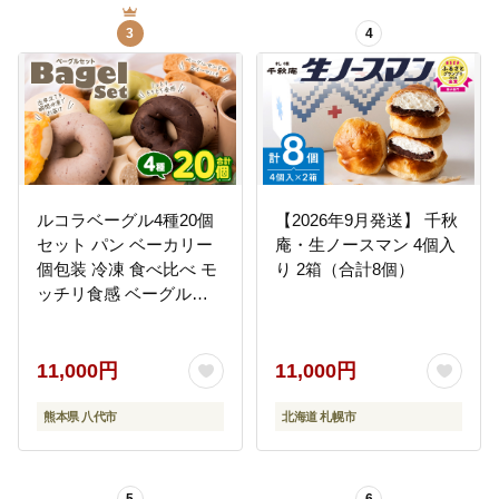
3
4
ルコラベーグル4種20個
【2026年9月発送】 千秋
セット パン ベーカリー
庵・生ノースマン 4個入
個包装 冷凍 食べ比べ モ
り 2箱（合計8個）
ッチリ食感 ベーグルサ
ンド ピクニック 行楽 朝
食 おやつ 夜食
11,000円
11,000円
熊本県 八代市
北海道 札幌市