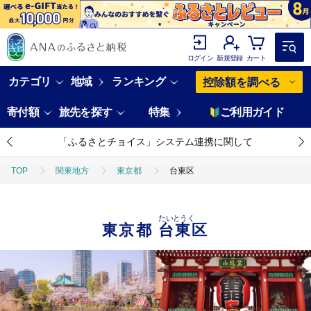
ログイン
新規登録
カート
カテゴリ
地域
ランキング
控除額を調べる
寄付額
旅先を探す
特集
ご利用ガイド
「ふるさとチョイス」システム連携に関して
TOP
関東地方
東京都
台東区
たいとうく
東京都
台東区