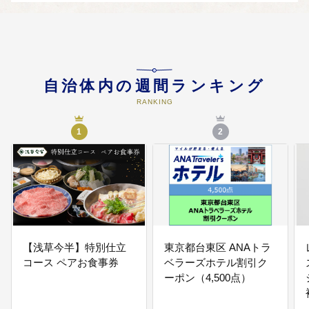
05
多様な主体と連携した区政運営の
推進のために
平和と多様性・パートナーシップ
自治体内の週間ランキング
等
RANKING
1
2
06
『世界に輝く ひと まち たいと
う』の実現のために
区政全般
【浅草今半】特別仕立
東京都台東区 ANAトラ
コース ペアお食事券
ベラーズホテル割引ク
ーポン（4,500点）