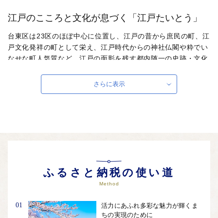
江戸のこころと文化が息づく「江戸たいとう」
台東区は23区のほぼ中心に位置し、江戸の昔から庶民の町、江
戸文化発祥の町として栄え、江戸時代からの神社仏閣や粋でい
なせな町人気質など、江戸の面影を残す都内随一の史跡・文化
を擁し、多彩な魅力に溢れています。 美術館や博物館などの
文化施設がある「上野」、芸術・芸能と庶民文化の一大中心地
さらに表示
である「浅草」、昔ながらの風情や街並みが残る「谷中」な
ど、下町の人情とぬくもりが息づく地域です。
自治体ホームページは
こちら
（外部サイト）
外部サイトへ遷移します。
個人情報の保護は遷移先サイトの方針に従います。
ふるさと納税の使い道
Method
01
活力にあふれ多彩な魅力が輝くま
ちの実現のために