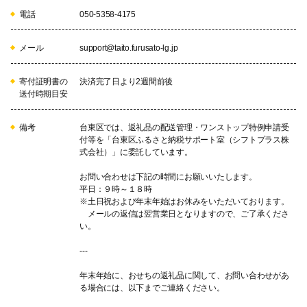
電話
050-5358-4175
メール
support@taito.furusato-lg.jp
寄付証明書の
決済完了日より2週間前後
送付時期目安
備考
台東区では、返礼品の配送管理・ワンストップ特例申請受
付等を「台東区ふるさと納税サポート室（シフトプラス株
式会社）」に委託しています。
お問い合わせは下記の時間にお願いいたします。
平日：９時～１８時
※土日祝および年末年始はお休みをいただいております。
メールの返信は翌営業日となりますので、ご了承くださ
い。
---
年末年始に、おせちの返礼品に関して、お問い合わせがあ
る場合には、以下までご連絡ください。