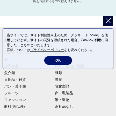
能を保証するものではありません。
当サイトでは、サイト利便性向上のため、クッキー（Cookie）を使
お礼の品から探す
用しています。サイトの閲覧を継続された場合、Cookieの利用に同
意したことものといたします。
詳細については
プライバシーポリシー
をお読みください。
ANAオリジナル
定期便
酒
肉類
OK
加工食品
旅行・宿泊・体験
魚介類
麺類
日用品・雑貨
野菜
パン・菓子類
電化製品
フルーツ
卵・乳製品
ファッション
米・穀物
飲料(酒以外)
返礼品なし