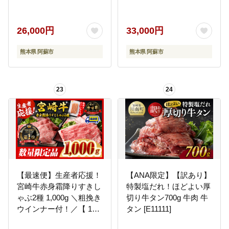
ド牛 和牛 肉 牛肉 国産
オリジナル みるきーく
ステーキ ハンバーグ ジ
いーん 精米 米 ごはん 人
ューシー 人気 希少 豪華
気 美味しい 甘味 もちも
26,000円
33,000円
希少 熊本 阿蘇
ち なめらか 減農薬 湧水
熊本県 阿蘇市
熊本県 阿蘇市
熊本県 阿蘇市
23
24
【最速便】生産者応援！
【ANA限定】【訳あり】
宮崎牛赤身霜降りすきし
特製塩だれ！ほどよい厚
ゃぶ2種 1,000g ＼粗挽き
切り牛タン700g 牛肉 牛
ウインナー付！／【 1kg
タン [E11111]
肉 牛肉 ミヤチク スライ