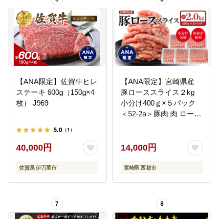
【ANA限定】佐賀牛ヒレ
【ANA限定】宮崎県産
ステーキ 600g（150g×4
豚ローススライス２kg
枚） J969
小分け400ｇ×５パック
＜52-2a＞豚肉 肉 ロース
スライス 小分け 大容量
5.0
（1）
宮崎県西都市 豚しゃぶ
すき焼き
40,000円
14,000円
佐賀県 伊万里市
宮崎県 西都市
7
8