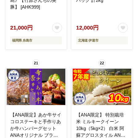
島》【竹原さんちの美
パック 計2kg
豚】 [AHK999]
21,000円
12,000円
福岡県 糸島市
北海道 伊達市
21
22
【ANA限定】あか牛サイ
【ANA限定】 特別栽培
コロステーキと手作りあ
米 ミルキークイーン
か牛ハンバーグセット
10kg（5kg×2） 白米 阿
ANAオリジナル ブラン
蘇アグロスタイル ANA