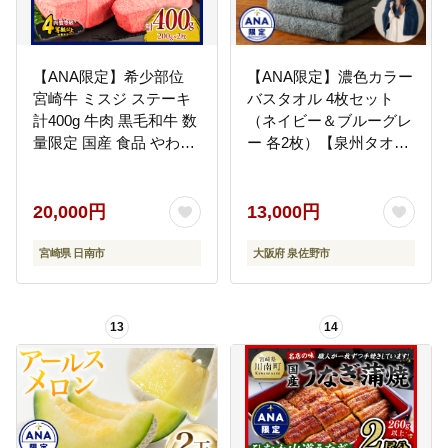
【ANA限定】希少部位
【ANA限定】濃色カラー
宮崎牛 ミスジ ステーキ
バスタオル 4枚セット
計400g 牛肉 黒毛和牛 数
（ネイビー＆ブルーグレ
量限定 国産 食品 やわら
ー 各2枚）【泉州タオル
かい 高級 上質 贅沢 おか
国産 吸水 普段使い シン
ず おつまみ ご褒美 お祝
プル 日用品 家族 ファミ
い 記念日 ギフト 贈り物
リー】 G4380
20,000円
13,000円
プレゼント 焼肉 鉄板焼
き BBQ 人気 おすすめ
宮崎県 日南市
大阪府 泉佐野市
ミヤチク ブランド牛 冷
凍 宮崎県 日南市 送料無
料_D104-25
13
14