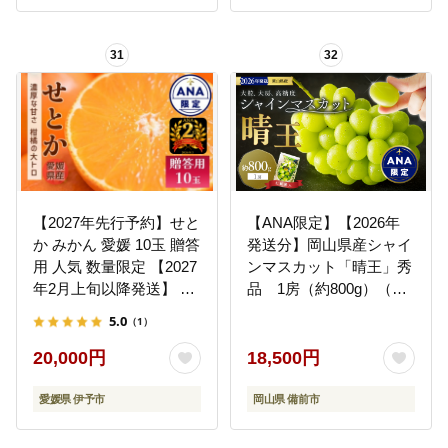
｜B460
31
32
【2027年先行予約】せと
【ANA限定】【2026年
か みかん 愛媛 10玉 贈答
発送分】岡山県産シャイ
用 人気 数量限定 【2027
ンマスカット「晴王」秀
年2月上旬以降発送】 柑
品 1房（約800g）（令
橘 愛媛県産 伊予市｜
和8年8月中旬以降発送）
5.0
（1）
C129
【シャインマスカット
大房 大粒 岡山県産 秀品
20,000円
18,500円
種無し 高糖度 葡萄 ぶど
う 御中元 ギフト 御礼 化
愛媛県 伊予市
岡山県 備前市
粧箱入 プレゼント 御祝
御供 果物 くだもの フル