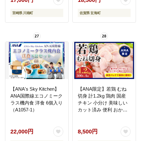
べ 鯛 真鯛 魚介 魚介類
国産 佐賀県 玄海町
宮崎県 川南町
佐賀県 玄海町
27
28
【ANA's Sky Kitchen】
【ANA限定】若鶏 むね
ANA国際線エコノミーク
切身 計1.2kg 鶏肉 国産
ラス機内食 洋食 6個入り
チキン 小分け 美味しい
（A1057-1）
カット済み 便利 おかず
お弁当 おつまみ 食品 真
空パック ヘルシー から
揚げ チキン南蛮 焼肉 サ
22,000円
8,500円
ラダ 簡単調理 万能食材