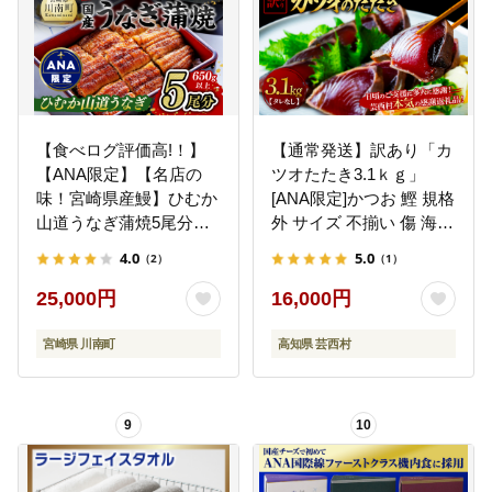
【食べログ評価高!！】
【通常発送】訳あり「カ
【ANA限定】【名店の
ツオたたき3.1ｋｇ」
味！宮崎県産鰻】ひむか
[ANA限定]かつお 鰹 規格
山道うなぎ蒲焼5尾分
外 サイズ 不揃い 傷 海鮮
(650g以上) 【 国産 うな
わけあり 人気 ランキン
4.0
5.0
（2）
（1）
ぎ ウナギ 鰻】 [B08412]
グ 本場 高知 かつおのた
たき
25,000円
16,000円
宮崎県 川南町
高知県 芸西村
9
10