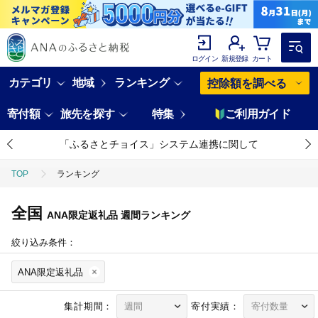
ログイン
新規登録
カート
カテゴリ
地域
ランキング
控除額を調べる
寄付額
旅先を探す
特集
ご利用ガイド
「ふるさとチョイス」システム連携に関して
TOP
ランキング
全国
ANA限定返礼品
週間ランキング
絞り込み条件：
ANA限定返礼品
集計期間：
寄付実績：