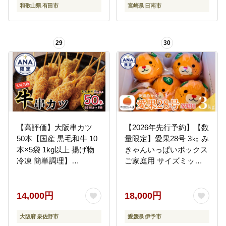
おすすめ ご褒美 記念日
和歌山県 有田市
宮崎県 日南市
お祝い おすそ分け 冷凍
日南市 宮崎県 送料無料
_AV6-26
29
30
【高評価】大阪串カツ
【2026年先行予約】【数
50本【国産 黒毛和牛 10
量限定】愛果28号 3㎏ み
本×5袋 1kg以上 揚げ物
きゃんいっぱいボックス
冷凍 簡単調理】
ご家庭用 サイズミック
CFX0090
ス バラ詰め 【2026年12
月上旬から順次発送予
定】紅まどんなと同一品
14,000円
18,000円
種 みかん 柑橘 愛媛 人気
伊予侍ファーム 伊予市
大阪府 泉佐野市
愛媛県 伊予市