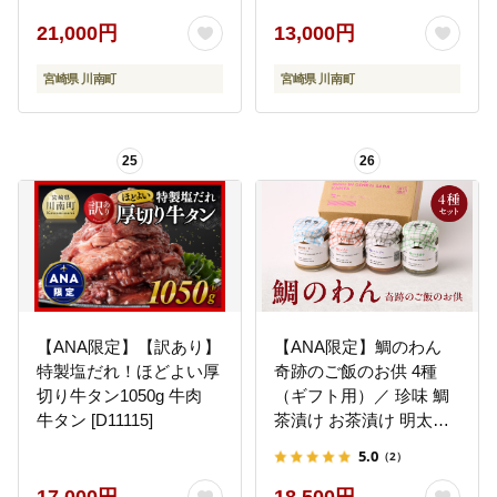
ス すき焼き しゃぶしゃ
ぶ 】 [B00611-ss]
21,000円
13,000円
宮崎県 川南町
宮崎県 川南町
25
26
【ANA限定】【訳あり】
【ANA限定】鯛のわん
特製塩だれ！ほどよい厚
奇跡のご飯のお供 4種
切り牛タン1050g 牛肉
（ギフト用）／ 珍味 鯛
牛タン [D11115]
茶漬け お茶漬け 明太子
味噌 バター チャンジャ
5.0
（2）
酒の肴 おつまみ ご飯の
お供 瓶詰め 簡単 食べ比
17,000円
18,500円