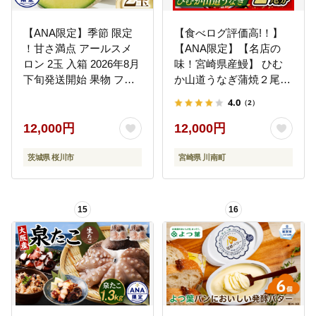
【ANA限定】季節 限定
【食べログ評価高!！】
！甘さ満点 アールスメ
【ANA限定】【名店の
ロン 2玉 入箱 2026年8月
味！宮崎県産鰻】 ひむ
下旬発送開始 果物 フル
か山道うなぎ蒲焼２尾分
ーツ 農家直送 産直 青肉
（260ｇ以上） 【 国産
4.0
（2）
メロン 特産品 マスクメ
うなぎ ウナギ 鰻 】
ロン メロン くだもの 茨
[B08410]
12,000円
12,000円
城 [BC045sa]
茨城県 桜川市
宮崎県 川南町
15
16