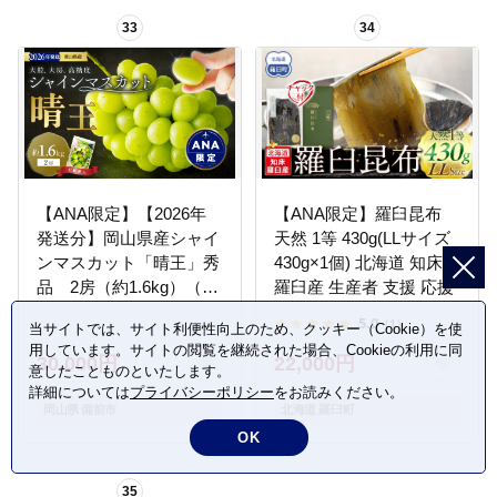
ーツ 】
33
34
【ANA限定】【2026年
【ANA限定】羅臼昆布
発送分】岡山県産シャイ
天然 1等 430g(LLサイズ
ンマスカット「晴王」秀
430g×1個) 北海道 知床
品 2房（約1.6kg）（令
羅臼産 生産者 支援 応援
和8年8月中旬以降発送）
5.0
（1）
当サイトでは、サイト利便性向上のため、クッキー（Cookie）を使
【シャインマスカット
用しています。サイトの閲覧を継続された場合、Cookieの利用に同
大房 大粒 岡山県産 秀品
30,000円
22,000円
意したことものといたします。
種無し 高糖度 葡萄 ぶど
詳細については
プライバシーポリシー
をお読みください。
う 御中元 ギフト 御礼 化
岡山県 備前市
北海道 羅臼町
粧箱入 プレゼント 御祝
OK
御供 果物 くだもの フル
ーツ 】
35