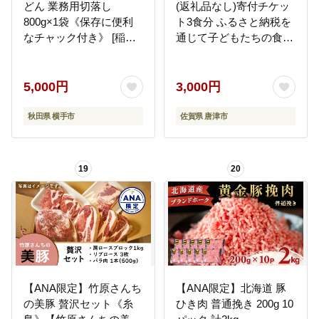
どん 業務用切落し
(返礼品なし)寄付チケッ
800g×1袋《保存に便利
ト3食分 ふるさと納税を
なチャック付き》 [稲庭
通じて子どもたちの食事
うどん 日本三大うどん
や学習を支援 ボランテ
饂飩 国産]
ィア 佐賀県 唐津市 貧困
飢餓 居場所 子供食堂 つ
5,000円
3,000円
ながり 繋がり
秋田県 横手市
佐賀県 唐津市
19
20
【ANA限定】竹原さんち
【ANA限定】北海道 豚
の美豚 贅沢セット《糸
ひき肉 普通挽き 200g 10