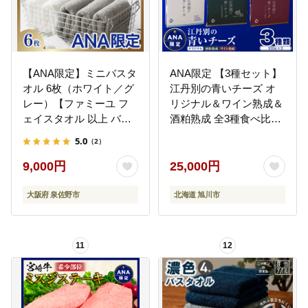
【ANA限定】ミニバスタ
ANA限定 【3種セット】
オル 6枚（ホワイト／グ
江丹別の青いチーズ オ
レー）【ファミーユ フ
リジナル＆ワイン熟成＆
ェイスタオル 以上 バス
酒粕熟成 全3種食べ比べ
タオル 未満 泉州タオル
セット 【 チーズ ちーず
5.0
（2）
吸水 普段使い シンプル
cheese CHEESE ３種 詰
日用品 たおる】 G3979-
め合わせセット オリジ
9,000円
25,000円
1
ナル ワイン熟成 酒麹熟
成 牛乳 乳製品 濃厚 晩酌
大阪府 泉佐野市
北海道 旭川市
おつまみ 北海道 旭川市
】 _06029
11
12