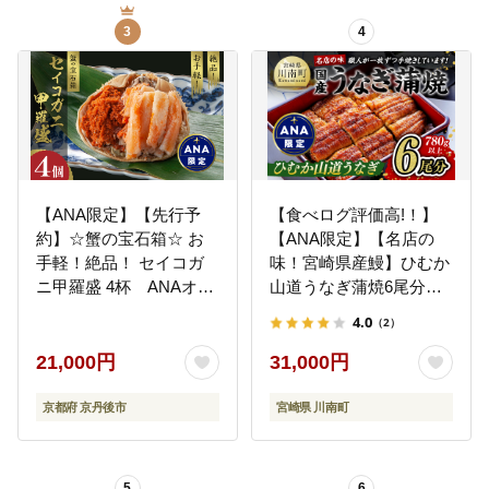
3
4
【ANA限定】【先行予
【食べログ評価高!！】
約】☆蟹の宝石箱☆ お
【ANA限定】【名店の
手軽！絶品！ セイコガ
味！宮崎県産鰻】ひむか
ニ甲羅盛 4杯 ANAオリ
山道うなぎ蒲焼6尾分
ジナル YK00447
(780g以上) 【 国産 うな
4.0
（2）
ぎ ウナギ 鰻 】 [B08413]
21,000円
31,000円
京都府 京丹後市
宮崎県 川南町
5
6