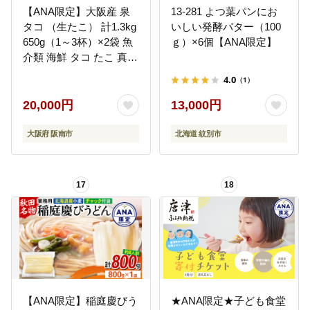
【ANA限定】大阪産 泉
13-281 よつ葉パンにお
タコ （生たこ） 計1.3kg
いしい発酵バター（100
650g（1～3杯）×2袋 魚
ｇ）×6個【ANA限定】
介類 海鮮 タコ たこ 真蛸
スミ抜き 塩もみ処理 下
4.0
（1）
処理済み 簡単調理 冷凍
20,000円
13,000円
大阪府 阪南市
北海道 紋別市
17
18
【ANA限定】稲庭慶びう
★ANA限定★子ども食堂