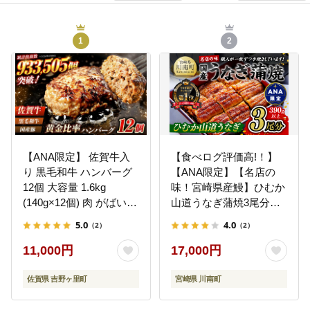
1
2
【ANA限定】 佐賀牛入
【食べログ評価高!！】
り 黒毛和牛 ハンバーグ
【ANA限定】【名店の
12個 大容量 1.6kg
味！宮崎県産鰻】ひむか
(140g×12個) 肉 がばいば
山道うなぎ蒲焼3尾分
ーぐ 吉野ヶ里町/石丸食
(390g以上) 【 国産 うな
5.0
4.0
（2）
（2）
肉産業[FBX005]
ぎ ウナギ 鰻 】 [B08411]
11,000円
17,000円
佐賀県 吉野ヶ里町
宮崎県 川南町