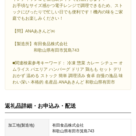
お手頃なサイズ感かつ電子レンジで調理できるため、スト
ックにぴったりで忙しい日でも便利です！機内の味をご家
庭でもお楽しみください！
【問】ANAあきんど㈱
【製造所】有田食品株式会社
和歌山県有田市箕島743
■関連検索参考キーワード： 冷凍 惣菜 カレー シチュー オ
ムライス パエリア ハンバーグ ドリア 鶏もも セット デリ
おかず 温める ストック 簡単 調理済み 食卓 自慢の逸品 味
わい深い 本格的 名産品 ANAあきんど 和歌山県有田市
返礼品詳細・お申込み・配送
加工地(製造地)
有田食品株式会社
和歌山県有田市箕島743