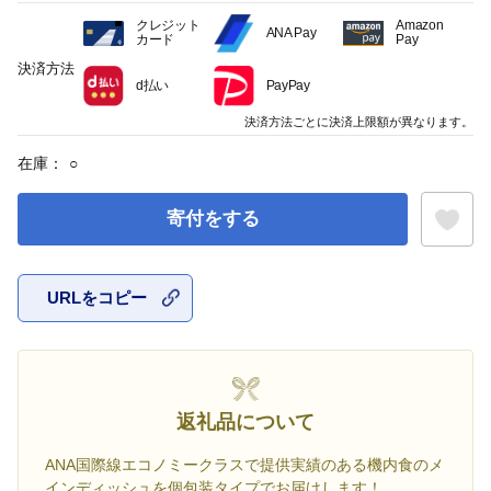
クレジット
Amazon
ANA Pay
カード
Pay
決済方法
d払い
PayPay
決済方法ごとに決済上限額が異なります。
在庫：
○
寄付をする
URLをコピー
お気に入
返礼品について
ANA国際線エコノミークラスで提供実績のある機内食のメ
インディッシュを個包装タイプでお届けします！