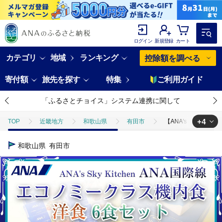
ログイン
新規登録
カート
カテゴリ
地域
ランキング
控除額を調べる
寄付額
旅先を探す
特集
ご利用ガイド
「ふるさとチョイス」システム連携に関して
+4
TOP
近畿地方
和歌山県
有田市
【ANA's Sky Ki
TOP
ANAオリジナル
【ANA's Sky Kitchen】ANA国際線エコ
和歌山県
有田市
TOP
ANAオリジナル
ANA限定返礼品
【ANA's Sky Ki
TOP
加工食品
【ANA's Sky Kitchen】ANA国際線エコノミークラ
TOP
加工食品
惣菜・レトルト
【ANA's Sky Kitche