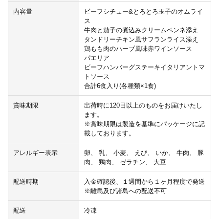
内容量
ビーフシチュー&とろとろ玉子のオムライ
ス
牛肉と茄子の煮込みクリームペンネ添え
タンドリーチキン風サフランライス添え
鶏もも肉のハーブ風味赤ワインソース
パエリア
ビーフハンバーグステーキイタリアントマ
トソース
合計6食入り(各種類×1食)
賞味期限
出荷時に120日以上のものをお届けいたし
ます。
※賞味期限は製造を基準にパッケージに記
載しております。
アレルギー表示
卵、 乳、 小麦、 えび、 いか、 牛肉、 豚
肉、 鶏肉、 ゼラチン、 大豆
配送時期
入金確認後、１週間から１ヶ月程度で発送
※離島及び諸島への配送不可
配送
冷凍