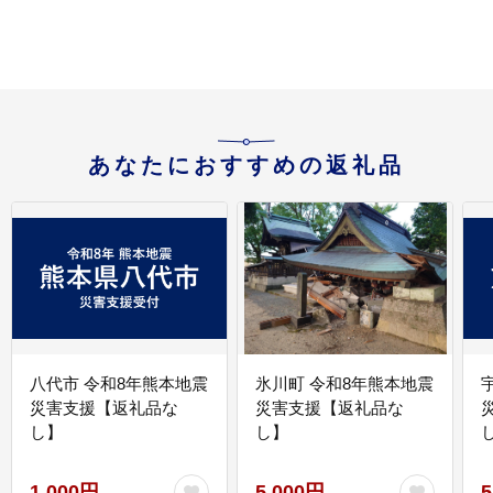
あなたにおすすめの返礼品
八代市 令和8年熊本地震
氷川町 令和8年熊本地震
災害支援【返礼品な
災害支援【返礼品な
し】
し】
し
1,000円
5,000円
5