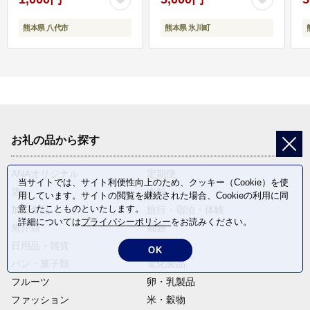
熊本県 八代市
熊本県 氷川町
お礼の品から探す
ANAオリジナル
定期便
当サイトでは、サイト利便性向上のため、クッキー（Cookie）を使
酒
肉類
用しています。サイトの閲覧を継続された場合、Cookieの利用に同
意したことものといたします。
加工食品
旅行・宿泊・体験
詳細については
プライバシーポリシー
をお読みください。
魚介類
麺類
日用品・雑貨
野菜
OK
パン・菓子類
電化製品
フルーツ
卵・乳製品
ファッション
米・穀物