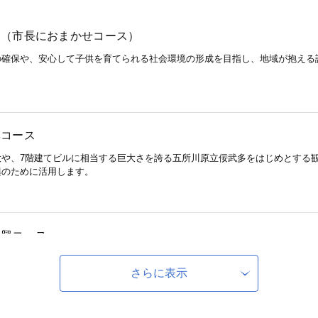
ス（市長におまかせコース）
の確保や、安心して子供を育てられる社会環境の形成を目指し、地域が抱える
興コース
大や、7階建てビルに相当する巨大さを誇る五所川原立佞武多をはじめとする
興のために活用します。
振興コース
「斜陽館」や、十三湊遺跡、五月女萢遺跡など、市の重要な文化財の保全・振
さらに表示