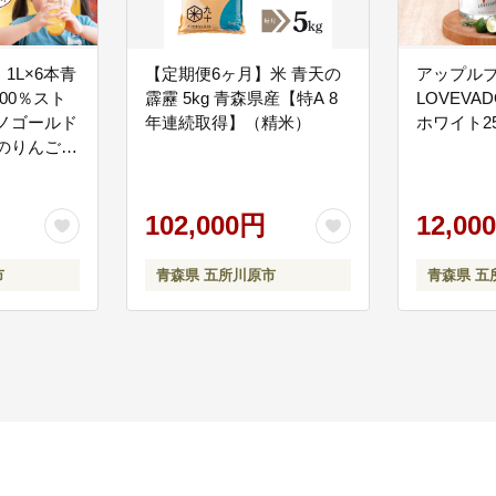
1L×6本青
【定期便6ヶ月】米 青天の
アップル
00％スト
霹靂 5kg 青森県産【特A 8
LOVEVA
ノゴールド
年連続取得】（精米）
ホワイト2
のりんごジ
102,000円
12,00
市
青森県 五所川原市
青森県 五