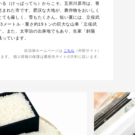
いる（けっぱってら）からこそ。五所川原市は、青
恵まれた市です。肥沃な大地が、農作物をおいしく
とても厳しく、雪もたくさん。短い夏には、立佞武
3メートル・重さ約19トンの巨大な山車「立佞武
す。また、太宰治の出身地でもあり、生家「斜陽
残っています。
自治体ホームページは
こちら
（外部サイト）
します。
個人情報の保護は遷移先サイトの方針に従います。