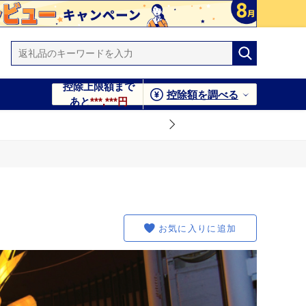
控除上限額まで
控除額を調べる
あと
***,***円
お気に入りに追加