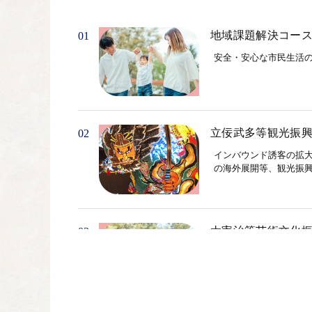
地域課題解決コー
01
安全・安心な市民生活
立佞武多等観光振
02
インバウンド誘客の拡
の海外展開等、観光振
太宰治等芸術文化
03
文豪「太宰治」の生家