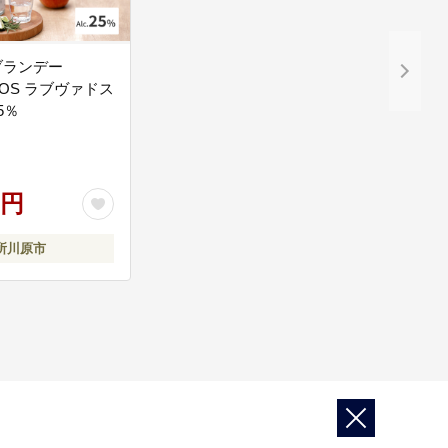
ブランデー
DOS ラブヴァドス
5％
0円
所川原市