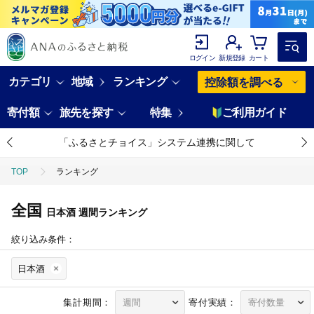
ログイン
新規登録
カート
カテゴリ
地域
ランキング
控除額を調べる
寄付額
旅先を探す
特集
ご利用ガイド
「ふるさとチョイス」システム連携に関して
TOP
ランキング
全国
日本酒
週間ランキング
絞り込み条件：
日本酒
集計期間：
寄付実績：