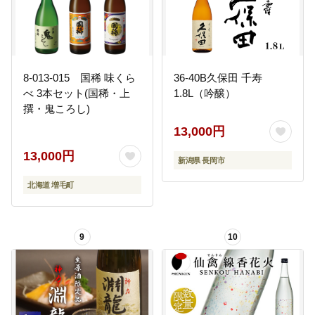
8-013-015 国稀 味くら
36-40B久保田 千寿
べ 3本セット(国稀・上
1.8L（吟醸）
撰・鬼ころし)
13,000円
13,000円
新潟県 長岡市
北海道 増毛町
9
10