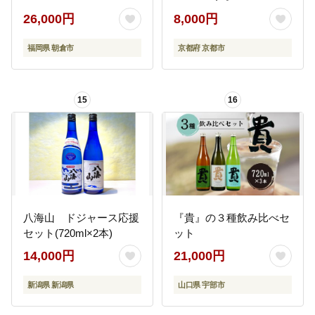
伏見 日本酒 酒 お酒 さけ
26,000円
8,000円
sake 逸品 人気 おすすめ
お取り寄せ ギフト プレ
福岡県 朝倉市
京都府 京都市
ゼント 贈答 贈り物 お祝
い 内祝い ご自宅用 ご家
庭用 飲み比べ 送料無料
15
16
ふるさと納税 ］
八海山 ドジャース応援
『貴』の３種飲み比べセ
セット(720ml×2本)
ット
14,000円
21,000円
新潟県 新潟県
山口県 宇部市