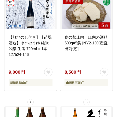
【無地のし付き】【苗場
食の都庄内 庄内の酒粕
酒造】ゆきのまゆ 純米
500g×5袋 [NY2-130(産直
吟醸 生酒 720ml × 1本
出前便)]
127524-146
9,000円
8,500円
新潟県 津南町
山形県 三川町
7
8