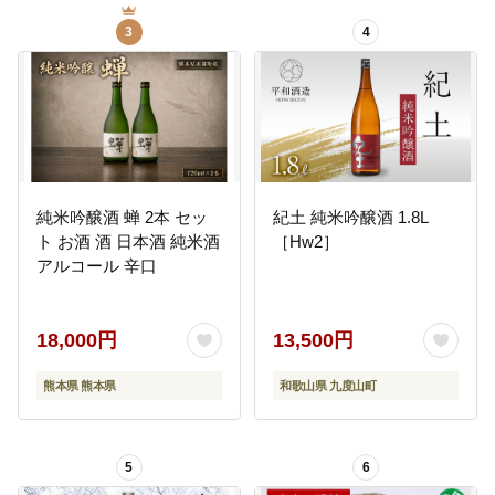
3
4
純米吟醸酒 蝉 2本 セッ
紀土 純米吟醸酒 1.8L
ト お酒 酒 日本酒 純米酒
［Hw2］
アルコール 辛口
18,000円
13,500円
熊本県 熊本県
和歌山県 九度山町
5
6