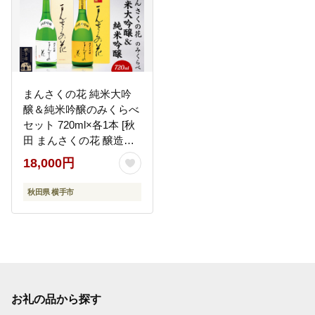
まんさくの花 純米大吟
醸＆純米吟醸のみくらべ
セット 720ml×各1本 [秋
田 まんさくの花 醸造元
日の丸醸造株式会社 日
18,000円
本酒 地酒 発酵食品 純米
大吟醸 純米吟醸]
秋田県 横手市
お礼の品から探す