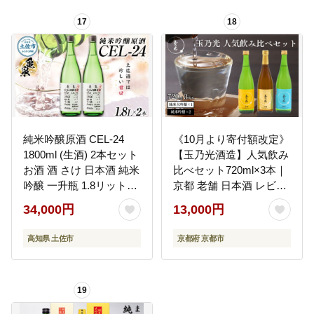
17
18
純米吟醸原酒 CEL-24
《10月より寄付額改定》
1800ml (生酒) 2本セット
【玉乃光酒造】人気飲み
お酒 酒 さけ 日本酒 純米
比べセット720ml×3本｜
吟醸 一升瓶 1.8リットル
京都 老舗 日本酒 レビュ
原酒 度数 14度 地酒 亀泉
ー高評価 人気セット [ 豪
34,000円
13,000円
cel24 セル24【株式会社
華飲み比べ 純米大吟醸1
とさもん】 [BQAE064]
本＋純米吟醸2本 地酒 ご
高知県 土佐市
京都府 京都市
当地 お酒 日本酒 家飲み
晩酌 おすすめ ギフト プ
レゼント 贈答 セット お
19
取り寄せ おいしい ふる
さと納税 ］