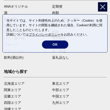
ANAオリジナル
定期便
酒
肉類
加工食品
旅行・宿泊・体験
当サイトでは、サイト利便性向上のため、クッキー（Cookie）を使
用しています。サイトの閲覧を継続された場合、Cookieの利用に同
魚介類
麺類
意したことものといたします。
日用品・雑貨
野菜
詳細については
プライバシーポリシー
をお読みください。
パン・菓子類
電化製品
フルーツ
卵・乳製品
OK
ファッション
米・穀物
飲料(酒以外)
返礼品なし
地域から探す
北海道エリア
東北エリア
関東エリア
中部エリア
近畿エリア
中国エリア
四国エリア
九州エリア
沖縄エリア