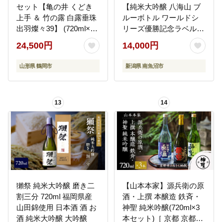
セット【亀の井 くどき
【純米大吟醸 八海山 ブ
上手 ＆ 竹の露 白露垂珠
ルーボトル ワールドシ
出羽燦々39】 (720ml×2
リーズ優勝記念ラベル】
本) 山形県酒類卸株式会
720ml×1本 【お酒 さけ
24,500円
14,000円
社 K-769
純米大吟醸 ギフト 人気
おすすめ 送料無料 ドジ
山形県 鶴岡市
新潟県 南魚沼市
ャース ロサンゼルス ワ
ールドシリーズ 優勝】
13
14
獺祭 純米大吟醸 磨き二
【山本本家】源兵衛の原
割三分 720ml 福岡県産
酒・上撰 本醸造 鉄斉・
山田錦使用 日本酒 酒 お
神聖 純米吟醸(720ml×3
酒 純米大吟醸 大吟醸
本セット)［ 京都 京都市