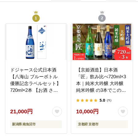
1
2
ドジャース公式日本酒
【京姫酒造】日本酒
【八海山 ブルーボトル
「匠」飲み比べ720ml×3
優勝記念ラベルセット】
本｜純米大吟醸 大吟醸
720ml×2本 【お酒 さけ
純米吟醸 の3本でこの寄
純米大吟醸 本醸造 ギ
付額 圧倒的 大人気 高評
5.0
（1）
フト 人気 おすすめ 送料
価レビュー多数 [ 京都 伏
無料 ドジャース ロサン
見 酒蔵 お酒 日本酒 お取
21,000円
10,000円
ゼルス ワールドシリー
り寄せ 通販 送料無料 ふ
ズ 優勝】
るさと納税 ］
新潟県 南魚沼市
京都府 京都市