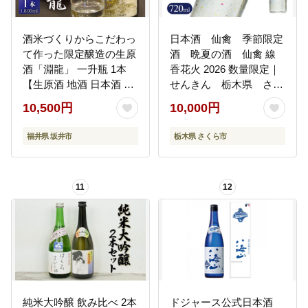
酒米づくりからこだわっ
日本酒 仙禽 季節限定
て作った限定醸造の生原
酒 晩夏の酒 仙禽 線
酒「淵龍」 一升瓶 1本
香花火 2026 数量限定｜
【生原酒 地酒 日本酒 お
せんきん 栃木県 さく
酒 酒 アルコール 米どこ
ら市 送料無料
10,500円
10,000円
ろ 冷蔵保存 ギフト 贈り
物 贈答】 [A-1307]
福井県 坂井市
栃木県 さくら市
11
12
純米大吟醸 飲み比べ 2本
ドジャース公式日本酒