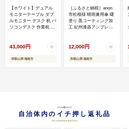
【ホワイト】デュアル
［ふるさと納税］anon
モニターテーブル ダブ
市松模様 晴雨兼用傘 曙
ルモニター デスク 机 パ
塗り 黒コーティング加
ソコンデスク 作業机 デ
工 紀州漆器アンブレラ
ュアルモニターテーブ
和柄 日傘 100％UVカッ
ル AKU102320802
ト UPF50+ 折りたたみ
傘 ギフト箱入り
43,000円
12,000円
和歌山県 海南市
和歌山県 海南市
自治体内のイチ押し返礼品
recommendation