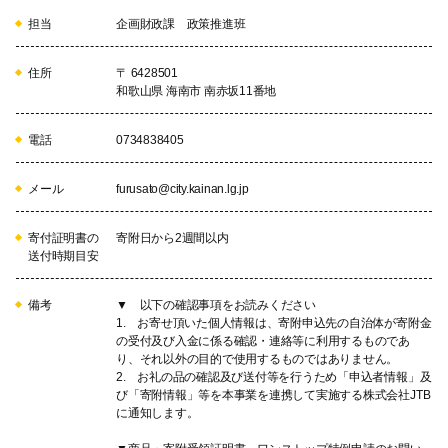
担当
企画財政課 政策推進班
住所
〒 6428501
和歌山県 海南市 南赤坂11番地
電話
0734838405
メール
furusato@city.kainan.lg.jp
寄付証明書の
寄附日から2週間以内
送付時期目安
備考
▼ 以下の確認事項をお読みください
1. お寄せ頂いた個人情報は、寄附申込先の自治体が寄附金
の受付及び入金に係る確認・連絡等に利用するものであ
り、それ以外の目的で使用するものではありません。
2. お礼の品の確認及び送付等を行うため「申込者情報」及
び「寄附情報」等を本事業を連携して実施する株式会社JTB
に通知します。