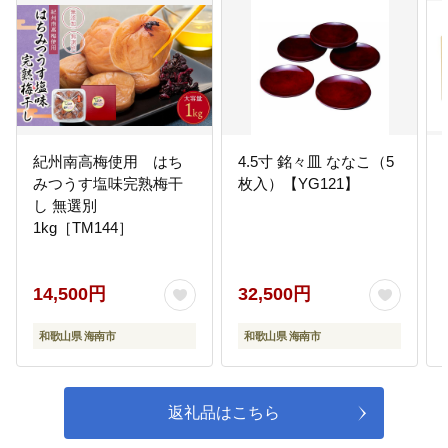
紀州南高梅使用 はち
4.5寸 銘々皿 ななこ（5
みつうす塩味完熟梅干
枚入）【YG121】
し 無選別
1kg［TM144］
14,500円
32,500円
和歌山県 海南市
和歌山県 海南市
返礼品はこちら