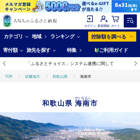
ログイン
新規登録
カート
カテゴリ
地域
ランキング
控除額を調べる
寄付額
旅先を探す
特集
ご利用ガイド
「ふるさとチョイス」システム連携に関して
TOP
近畿地方
和歌山県
海南市
かいなんし
和歌山県
海南市