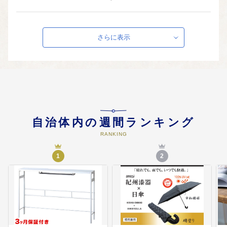
04
安全で安心な暮らしを守るまちづ
くり
さらに表示
防災・減災対策、消防・救急体制
の充実、社会福祉の充実、保健・
医療等の推進など
05
時代に即した信頼される行政運営
を展開するまちづくり
自治体内の週間ランキング
自治体DX・シティプロモーション
RANKING
の推進など
1
2