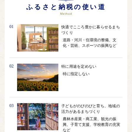
自治体ホームページは
こちら
（外部サイト）
ふるさと納税の使い道
外部サイトへ遷移します。
Method
個人情報の保護は遷移先サイトの方針に従います。
01
快適でこころ豊かに暮らせるまち
づくり
道路・河川・住環境の整備、文
化・芸術、スポーツの振興など
02
特に用途を定めない
特に指定しない
03
子どもがのびのびと育ち、地域の
活力があるまちづくり
農林水産業・商工業、観光の振
興、子育て支援、学校教育の充実
など