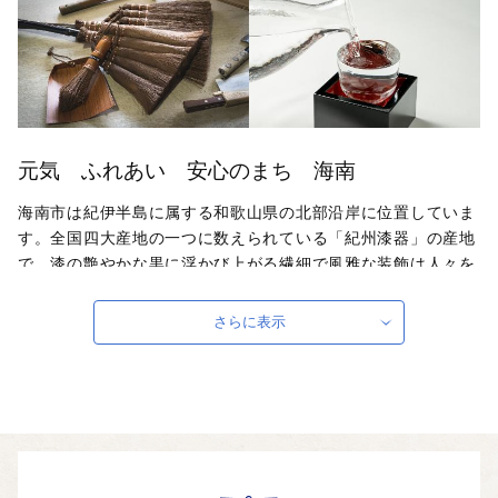
元気 ふれあい 安心のまち 海南
海南市は紀伊半島に属する和歌山県の北部沿岸に位置していま
す。全国四大産地の一つに数えられている「紀州漆器」の産地
で、漆の艶やかな黒に浮かび上がる繊細で風雅な装飾は人々を
魅了します。また、棕櫚を原材料として始まった日用家庭用品
産業は、時代の変化を的確に捉え、キッチンなどの水回り商品
さらに表示
で全国一のシェアを誇るなど、漆器とともに本市の地場産業と
して、日々の暮らしを彩り支えています。また海南市は南を長
峰山脈、藤白山脈に抱かれ、西は紀伊水道に臨むなど、豊かな
自然が息づく地でもあります。瀬戸内気候の穏やかな風土の
元、みかんや桃、びわなどの果物類、しらすに代表される海産
物など、自然の恵みがいっぱいです。