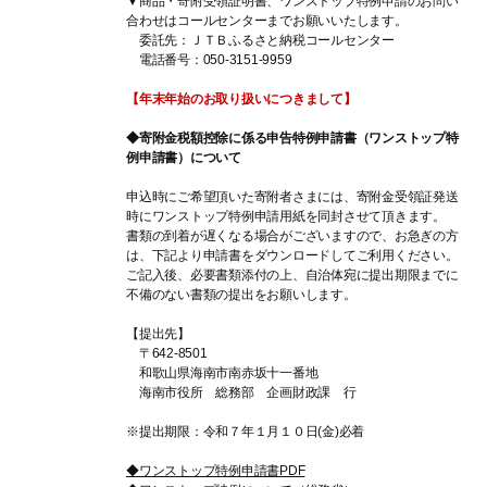
▼商品・寄附受領証明書、ワンストップ特例申請のお問い
合わせはコールセンターまでお願いいたします。
委託先：ＪＴＢふるさと納税コールセンター
電話番号：050-3151-9959
【年末年始のお取り扱いにつきまして】
◆寄附金税額控除に係る申告特例申請書（ワンストップ特
例申請書）について
申込時にご希望頂いた寄附者さまには、寄附金受領証発送
時にワンストップ特例申請用紙を同封させて頂きます。
書類の到着が遅くなる場合がございますので、お急ぎの方
は、下記より申請書をダウンロードしてご利用ください。
ご記入後、必要書類添付の上、自治体宛に提出期限までに
不備のない書類の提出をお願いします。
【提出先】
〒642-8501
和歌山県海南市南赤坂十一番地
海南市役所 総務部 企画財政課 行
※提出期限：令和７年１月１０日(金)必着
◆ワンストップ特例申請書PDF