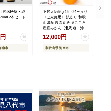
山 純米吟醸・純
不知火約5kg 15～24玉入り
20ml 2本セット
《ご家庭用》 訳あり 和歌
山県産 農園直送 まごころ
産直みかん【北海道・沖縄
県・離島配送不可】みかん
0円
12,000円
柑橘 しらぬい デコポンと
同じ品種 ［Mg54］
海南市
和歌山県 海南市