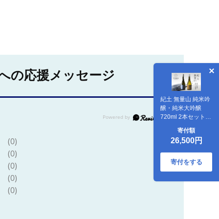
への応援メッセージ
紀土 無量山 純米吟
醸・純米大吟醸
720ml 2本セット
［Hw16］
寄付額
(0)
26,500円
(0)
寄付をする
(0)
(0)
(0)