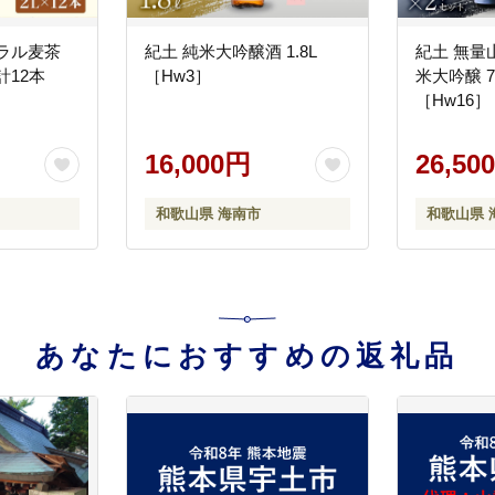
ラル麦茶
紀土 純米大吟醸酒 1.8L
紀土 無量
計12本
［Hw3］
米大吟醸 7
［Hw16］
16,000円
26,50
和歌山県 海南市
和歌山県 
あなたにおすすめの返礼品