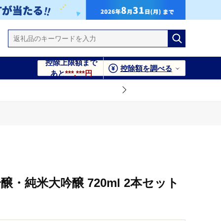
控除上限額まで
控除額を調べる
あと
***,***円
醸・純米大吟醸 720ml 2本セット