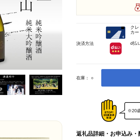
クレ
カー
d払
決済方法
在庫：
○
※2
返礼品詳細・お申込み・