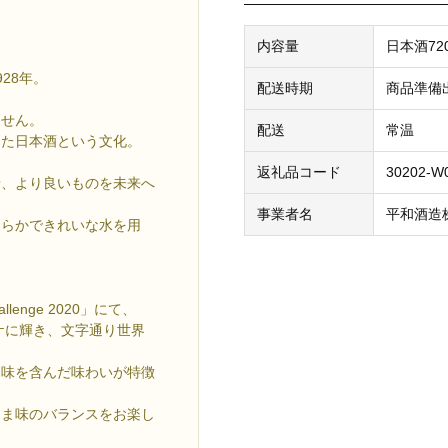
内容量
日本酒720
28年。
配送時期
商品準備
ません。
配送
常温
きた日本酒という文化。
返礼品コード
30202-W
せ、より良いものを未来へ
事業者名
平和酒造
柔らかできれいな水を用
llenge 2020」にて、
ケに輝き、文字通り世界
ま味を含んだ味わいが特徴
うま味のバランスをお楽し