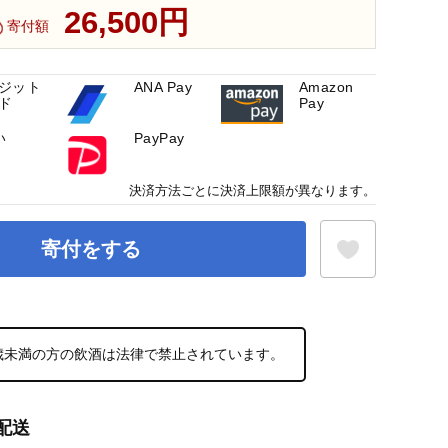
26,500円
寄付額
ジット
ANA Pay
Amazon
ド
Pay
い
PayPay
決済方法ごとに決済上限額が異なります。
寄付をする
お気に入り登録
0歳未満の方の飲酒は法律で禁止されています。
配送