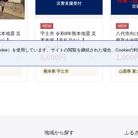
熊本地震 災
宇土市 令和8年熊本地震 災
八代市向け
なし】
害支援【返礼品なし】
県富士吉
_U00-0001
への支援
kie）を使用しています。サイトの閲覧を継続された場合、Cookie
5,000円
1,000
。
熊本県 宇土市
山梨県 富
地域から探す
ふる