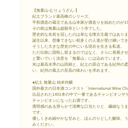
【無量山-むりょうざん-】
紀土ブランド最高峰のシリーズ。
平和酒造の蔵元である山本家が酒造りを始めたのが19
その前は無量山超願寺という寺でした。
歴史的な名前を冠したのは単なる懐古主義ではあり
誕生以来、想像できない程多くの人達が受け継いで
そうした大きな歴史の中にいる現在を生きる私達。
ただ伝統に固執し留まるのではなく、さらに発展さ
と繋いでいく決意を「無量山」には込めています。
米は最高水準の山田錦と、紀土の原点である紀州の
い、紀州の風土の至高の味わいを求めます。
●紀土 無量山 純米吟醸
国外最大の日本酒コンテスト「International Wine Cha
出品された1401本の中で一番であるチャンピオンサ
チャンピオンになったお酒です。
透明感のある滑らかで清爽な口当たりと、繊細なう
です。
優しくきめ細やかな甘みと、ほんのりとした酸味、
みください。