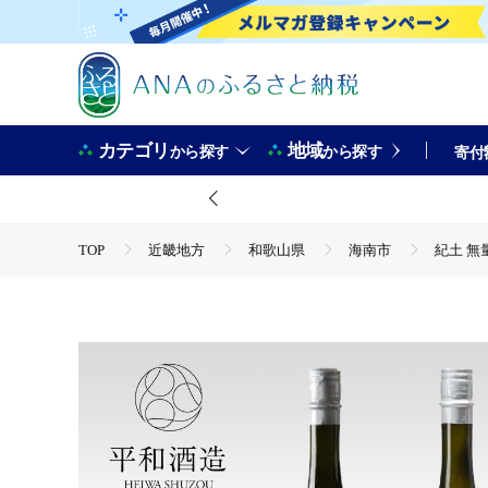
カテゴリ
地域
から探す
から探す
寄付
TOP
近畿地方
和歌山県
海南市
紀土 無
TOP
酒
紀土 無量山 純米吟醸・純米大吟醸 720ml 2