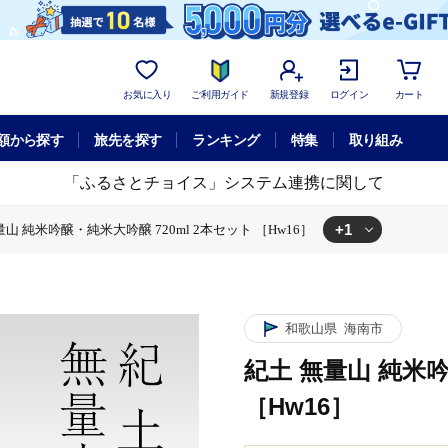
お気に入り
ご利用ガイド
新規登録
ログイン
カート
額から探す
旅先を探す
ランキング
特集
取り組み
「ふるさとチョイス」システム連携に関して
+1
量山 純米吟醸・純米大吟醸 720ml 2本セット ［Hw16］
本セット ［Hw16］
和歌山県
海南市
紀土 無量山 純米吟
［Hw16］