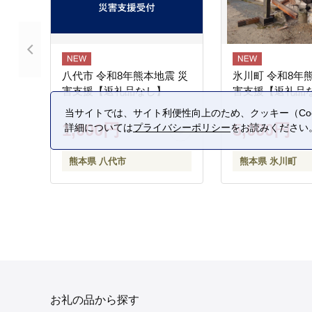
八代市 令和8年熊本地震 災
氷川町 令和8年
害支援【返礼品なし】
害支援【返礼品
当サイトでは、サイト利便性向上のため、クッキー（Coo
1,000円
5,000円
詳細については
プライバシーポリシー
をお読みください
熊本県 八代市
熊本県 氷川町
お礼の品から探す