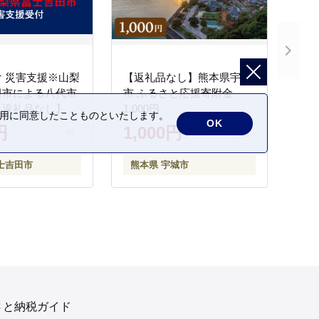
 災害支援※山梨
【返礼品なし】熊本県宇城
田市による八代市
市 ふるさと応援寄附金
【返礼品なし】
1,000円
の利用に同意したことものといたします。
OK
円
1,000円
士吉田市
熊本県 宇城市
さと納税ガイド