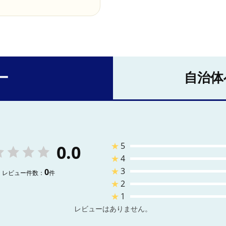
ー
自治体
★
5
0.0
★
4
★
3
0
レビュー件数：
件
★
2
★
1
レビューはありません。