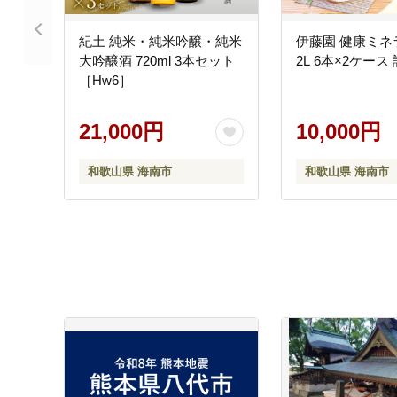
紀土 純米・純米吟醸・純米
伊藤園 健康ミネ
大吟醸酒 720ml 3本セット
2L 6本×2ケース 
［Hw6］
21,000円
10,000円
和歌山県 海南市
和歌山県 海南市