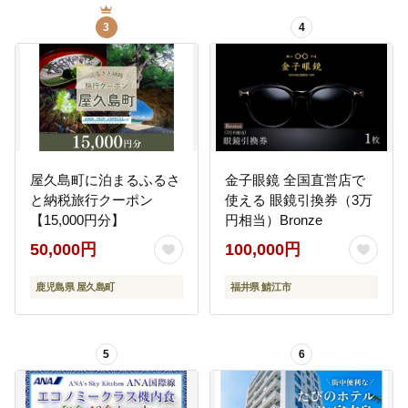
3
4
屋久島町に泊まるふるさ
金子眼鏡 全国直営店で
と納税旅行クーポン
使える 眼鏡引換券（3万
【15,000円分】
円相当）Bronze
50,000円
100,000円
鹿児島県 屋久島町
福井県 鯖江市
5
6