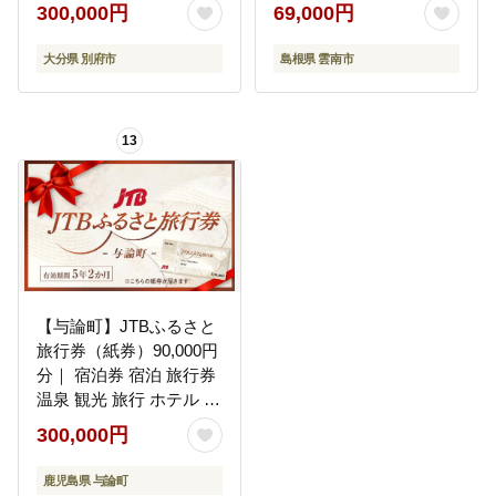
300,000円
69,000円
券 大分県 別府市 3000円
インワンセラム 島根県
15000円 3万円 9万円 15
雲南市/サントリーウエ
大分県 別府市
島根県 雲南市
万円 30万円 ホテル 旅館
ルネス株式会社
温泉 旅行 観光 トラベル
[AIDJ011]
宿泊補助券 チケット ク
13
ーポン 宿泊 お泊り 別府
温泉 別府観光 地獄めぐ
り 旅 おすすめ 人気 体験
型 節約_B030-005
【与論町】JTBふるさと
旅行券（紙券）90,000円
分｜ 宿泊券 宿泊 旅行券
温泉 観光 旅行 ホテル 旅
館 海 砂浜 サンゴ クーポ
300,000円
ン チケット トラベルク
ーポン トラベル 人気 お
鹿児島県 与論町