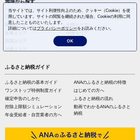
地域から探す
当サイトでは、サイト利便性向上のため、クッキー（Cookie）を使
北海道エリア
東北エリア
用しています。サイトの閲覧を継続された場合、Cookieの利用に同
意したことものといたします。
関東エリア
中部エリア
詳細については
プライバシーポリシー
をお読みください。
近畿エリア
中国エリア
四国エリア
九州エリア
OK
沖縄エリア
ふるさと納税ガイド
ふるさと納税の基本ガイド
ANAのふるさと納税の特徴
ワンストップ特例制度ガイド
はじめての方へ
確定申告のしかた
ふるさと納税の流れ
控除上限額シミュレーション
動画でわかるANAのふるさと
納税
年金受給者・自営業者の方へ