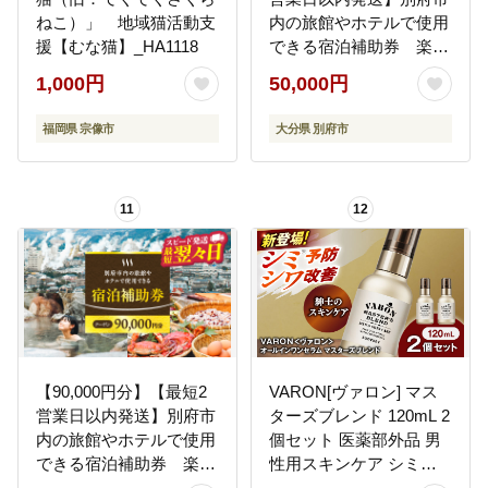
ねこ）」 地域猫活動支
内の旅館やホテルで使用
援【むな猫】_HA1118
できる宿泊補助券 楽し
い旅の思い出を！ 宿泊
1,000円
50,000円
券 大分県 別府市 3000円
15000円 3万円 9万円 15
福岡県 宗像市
大分県 別府市
万円 30万円 ホテル 旅館
温泉 旅行 観光 トラベル
宿泊補助券 チケット ク
11
12
ーポン 宿泊 お泊り 別府
温泉 別府観光 地獄めぐ
り 旅 おすすめ 人気 体験
型 節約_B030-003
【90,000円分】【最短2
VARON[ヴァロン] マス
営業日以内発送】別府市
ターズブレンド 120mL 2
内の旅館やホテルで使用
個セット 医薬部外品 男
できる宿泊補助券 楽し
性用スキンケア シミ予
い旅の思い出を！ 宿泊
防(※)・シワ改善オール