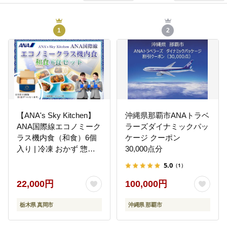
1
2
【ANA's Sky Kitchen】
沖縄県那覇市ANAトラベ
ANA国際線エコノミーク
ラーズダイナミックパッ
ラス機内食（和食）6個
ケージ クーポン
入り | 冷凍 おかず 惣菜
30,000点分
時短 保存食 お取り寄せ
5.0
（1）
グルメ 栃木県 真岡市 送
料無料
22,000円
100,000円
栃木県 真岡市
沖縄県 那覇市