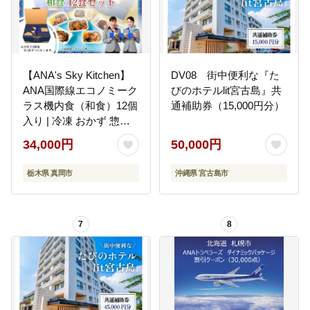
【ANA's Sky Kitchen】
DV08 街中便利な『た
ANA国際線エコノミーク
びのホテルlit宮古島』共
ラス機内食（和食）12個
通補助券（15,000円分）
入り | 冷凍 おかず 惣菜
時短 保存食 お取り寄せ
34,000円
50,000円
グルメ 栃木県 真岡市 送
料無料
栃木県 真岡市
沖縄県 宮古島市
7
8