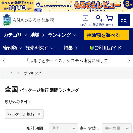
ログイン
新規登録
カート
カテゴリ
地域
ランキング
控除額を調べる
寄付額
旅先を探す
特集
ご利用ガイド
「ふるさとチョイス」システム連携に関して
TOP
ランキング
全国
パッケージ旅行
週間ランキング
絞り込み条件：
パッケージ旅行
集計期間：
寄付実績：