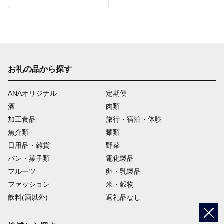
すすめ 鹿児島県 離島 与
論 ヨロン 与論島 JDS01
お礼の品から探す
ANAオリジナル
定期便
酒
肉類
加工食品
旅行・宿泊・体験
魚介類
麺類
日用品・雑貨
野菜
パン・菓子類
電化製品
フルーツ
卵・乳製品
ファッション
米・穀物
飲料(酒以外)
返礼品なし