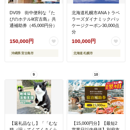
DV09 街中便利な『た
北海道札幌市ANAトラベ
びのホテルlit宮古島』共
ラーズダイナミックパッ
通補助券（45,000円分）
ケージクーポン30,000点
分
150,000円
100,000円
沖縄県 宮古島市
北海道 札幌市
9
10
【返礼品なし】「「むな
【15,000円分】【最短2
猫（旧：てくてくさくら
営業日以内発送】別府市