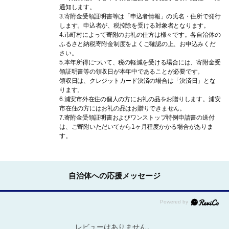
通知します。
3.寄附金受領証明書等は「申込者情報」の氏名・住所で発行
します。申込者が、税控除を受ける対象者となります。
4.市町村によって寄附のお礼の仕方は様々です。各自治体の
ふるさと納税寄附金制度をよくご確認の上、お申込みくだ
さい。
5.本年所得について、税の軽減を受ける場合には、寄附金受
領証明書等の領収日が本年中であることが必要です。
領収日は、クレジットカード決済の場合は「決済日」とな
ります。
6.浦安市外在住の個人の方にお礼の品をお贈りします。浦安
市在住の方にはお礼の品はお贈りできません。
7.寄附金受領証明書およびワンストップ特例申請書の送付
は、ご寄附いただいてから1ヶ月程度かかる場合がありま
す。
自治体への応援メッセージ
レビューはありません。