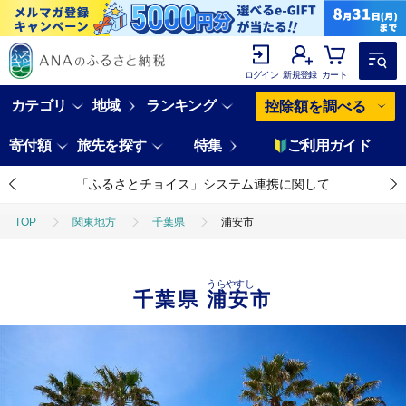
ログイン
新規登録
カート
カテゴリ
地域
ランキング
控除額を調べる
寄付額
旅先を探す
特集
ご利用ガイド
「ふるさとチョイス」システム連携に関して
TOP
関東地方
千葉県
浦安市
うらやすし
千葉県
浦安市