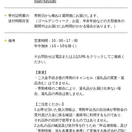
main=furusato
寄付証明書の
寄附日から概ね２週間後にお届けします。
送付時期目安
（ゴールデンウィーク、お盆、年末年始などの大型連休の
期間中はお届けにお時間がかかる場合があります。）
備考
営業時間：10：00～17：00
年中無休（1/1～1/3を除く）
※お問合せは電話または上記URLをクリックしてご連絡く
ださい。
【重要】
・ご入金手続き後の寄附のキャンセル（返礼品の変更・返
品含む）はできません。
・寄附者様のご都合により、返礼品がお届け出来ない場
合、返礼品の再送は致しません。
【ご注意ください】
1.お寄せ頂いた個人情報は、寄附申込先の自治体が寄附金の
受付及び入金に係る確認・連絡等に利用するものであり、
それ以外の目的で使用するものではありません。
2.お礼の品の確認及び送付等を行うため「申込者情報」及び
「寄附情報」等を本事業を連携して実施する株式会社JTBに