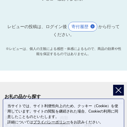
レビューの投稿は、ログイン後
寄付履歴
から行って
ください。
※レビューは、個人の主観による感想・体感によるもので、商品の効果や性
能を保証するものではありません。
お礼の品から探す
当サイトでは、サイト利便性向上のため、クッキー（Cookie）を使
ANAオリジナル
定期便
用しています。サイトの閲覧を継続された場合、Cookieの利用に同
意したことものといたします。
酒
肉類
詳細については
プライバシーポリシー
をお読みください。
加工食品
旅行・宿泊・体験