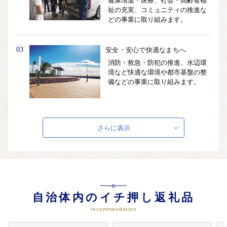
健康増進・医療、社会・高齢者福
祉の充実、コミュニティの推進な
どの事業に取り組みます。
03
安全・安心で快適なまちへ
消防・救急・防犯の推進、水辺環
境など快適な環境や都市基盤の整
備などの事業に取り組みます。
04
多様な機能と交流が生み出す魅力
さらに表示
あふれるまちへ
観光・リゾート・地域産業の振
興、都市拠点の整備などの事業に
取り組みます。
自治体内のイチ押し返礼品
05
特に指定しません（市長におまか
せ）
recommendation
市全般の事業に活用させていただ