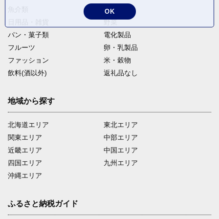
魚介類
麺類
OK
日用品・雑貨
野菜
パン・菓子類
電化製品
フルーツ
卵・乳製品
ファッション
米・穀物
飲料(酒以外)
返礼品なし
地域から探す
北海道エリア
東北エリア
関東エリア
中部エリア
近畿エリア
中国エリア
四国エリア
九州エリア
沖縄エリア
ふるさと納税ガイド