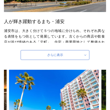
人が輝き躍動するまち・浦安
浦安市は、大きく分けて５つの地域に分けられ、それぞれ異な
る表情をもつ街として発展しています。古くからの商店や飲食
店が並び情緒のある「元町」、住宅・商業用地として整備され
発展してきた「中町」、計画的に都市開発が進められている美
しい「新町」、そして鉄鋼流通などの工業が集約されている
さらに表示
「工業ゾーン」、テーマパークを中心とした舞浜「アーバンリ
ゾートゾーン」の５つです。
自治体ホームページは
こちら
（外部サイト）
外部サイトへ遷移します。
個人情報の保護は遷移先サイトの方針に従います。