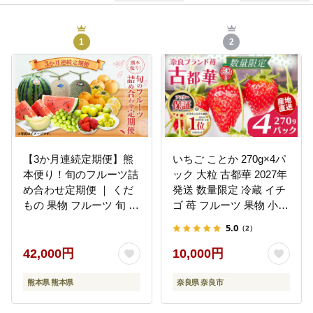
1
2
【3か月連続定期便】熊
いちご ことか 270g×4パ
本便り！旬のフルーツ詰
ック 大粒 古都華 2027年
め合わせ定期便 ｜ くだ
発送 数量限定 冷蔵 イチ
もの 果物 フルーツ 旬 い
ゴ 苺 フルーツ 果物 小分
ちご 柑橘 みかん トマト
け ブランドいちご 甘い
5.0
（2）
メロン すいか シャイン
おすすめ 贈答 プレゼン
マスカット 梨 柿 熊本県
ト ギフト 奈良県 奈良市
42,000円
10,000円
いちご農家だるま
熊本県 熊本県
奈良県 奈良市