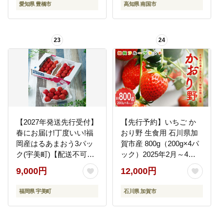
愛知県 豊橋市
高知県 南国市
タミンC ポリフェノール
ツ くだもの 贈答 ギフト
抗酸化 豊橋市 小分け 訳
人気 おすすめ 高知県 南
あり 簡易包装
国市
23
24
【2027年発送先行受付】
【先行予約】いちご か
春にお届け!丁度いい!福
おり野 生食用 石川県加
岡産はるあまおう3パッ
賀市産 800g（200g×4パ
ク(宇美町)【配送不可地
ック）2025年2月～4月
域：離島】
下旬までに発送 いちご
9,000円
12,000円
イチゴ 苺 かおり野 フル
ーツ 果物 くだもの 生果
福岡県 宇美町
石川県 加賀市
実 F6P-1995