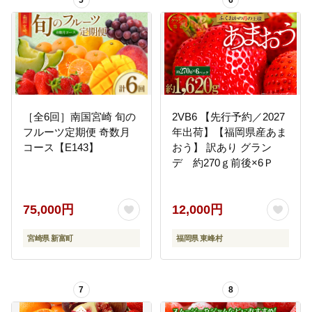
5
6
［全6回］南国宮崎 旬の
2VB6 【先行予約／2027
フルーツ定期便 奇数月
年出荷】【福岡県産あま
コース【E143】
おう】 訳あり グラン
デ 約270ｇ前後×6Ｐ
75,000円
12,000円
宮崎県 新富町
福岡県 東峰村
7
8