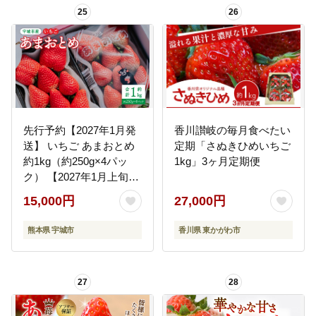
25
26
先行予約【2027年1月発
香川讃岐の毎月食べたい
送】 いちご あまおとめ
定期「さぬきひめいちご
約1kg（約250g×4パッ
1kg」3ヶ月定期便
ク） 【2027年1月上旬～
1月下旬頃発送予定】 合
15,000円
27,000円
計1kg 果物 くだもの フ
ルーツ 果実 苺 いちご イ
熊本県 宇城市
香川県 東かがわ市
チゴ 宇城市産 NAGATA
FARM
27
28