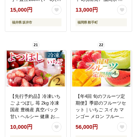
前) 850g 【2026年12月
チゴ フルーツ 特産品---
15,000円
13,000円
発送】 【いちご イチゴ
kr_ckramar_q2_26_1300
苺 ケーキ イチゴケーキ
0_1500g---
福井県 坂井市
福岡県 鞍手町
ホール フレッシュ たる
と スイーツ デザート ベ
リー フルーツケーキ 焼
21
22
菓子 洋菓子 贈答 ギフ
ト】 [A-5217_12]
【先行予約品】冷凍いち
【年4回 旬のフルーツ定
ご よつぼし 苺 2kg 冷凍
期便】季節のフルーツセ
国産 豊橋産 真空パック
ット｜いちご スイカ マ
甘い ヘルシー 健康 おや
ンゴー メロン フルーツ
つ おいしい デザート 手
定期便 ふるーつ定期便
10,000円
56,000円
軽 ヨーグルト や シリア
果物定期便 旬 夏フルー
ル に アイスに添えて ビ
ツ 秋フルーツ 冬フルー