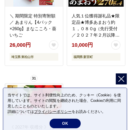
＼ 期間限定 特別寄附額
人気１位獲得謝礼品★限
／ あまりん【4パック
定品★博多あまおう約
×260g】まなこころ・葵
１，０８０g（先行受付
いちご
／２０２７年２月以降発
送）.A1609【あまおう】
26,000円
10,000円
埼玉県 東松山市
福岡県 新宮町
31
当サイトでは、サイト利便性向上のため、クッキー（Cookie）を使
用しています。サイトの閲覧を継続された場合、Cookieの利用に同
意したことものといたします。
詳細については
プライバシーポリシー
をお読みください。
OK
《 2027年 収穫分 》 完