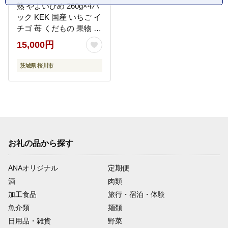
熟 やよいひめ 260g×4パ
ック KEK 国産 いちご イ
チゴ 苺 くだもの 果物 フ
ルーツ 冬 春 旬
15,000円
[BC007sa]
茨城県 桜川市
お礼の品から探す
ANAオリジナル
定期便
酒
肉類
加工食品
旅行・宿泊・体験
魚介類
麺類
日用品・雑貨
野菜