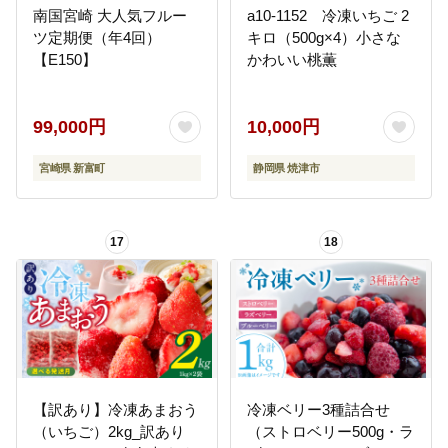
南国宮崎 大人気フルー
a10-1152 冷凍いちご 2
ツ定期便（年4回）
キロ（500g×4）小さな
【E150】
かわいい桃薫
99,000円
10,000円
宮崎県 新富町
静岡県 焼津市
17
18
【訳あり】冷凍あまおう
冷凍ベリー3種詰合せ
（いちご）2kg_訳あり
（ストロベリー500g・ラ