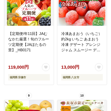
【定期便/年11回】JAむ
冷凍あまおう（いちご）
なかた厳選！旬のフルー
約2kg いちご あまおう
ツ定期便【JAほたるの
冷凍 デザート アレンジ
里】_HB0171
ジャム スムージー デザ
ート クール便 冷凍配送
福岡県 八女市
119,000円
13,000円
福岡県 宗像市
福岡県 八女市
9
10