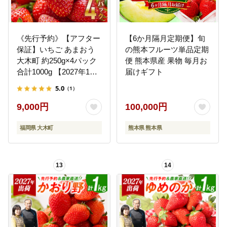
《先行予約》【アフター
【6か月隔月定期便】旬
保証】いちご あまおう
の熊本フルーツ単品定期
大木町 約250g×4パック
便 熊本県産 果物 毎月お
合計1000g 【2027年1月
届けギフト
～3月に順次出荷予定】
5.0
（1）
イチゴ あかい まるい お
おきい うまい CB223
9,000円
100,000円
福岡県 大木町
熊本県 熊本県
13
14