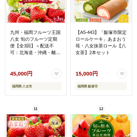
九州・福岡フルーツ王国
【A5-443】「飯塚市限定
八女 旬のフルーツ定期
ロールケーキ」あまおう
便【全3回】＜配送不
苺・八女抹茶ロール【八
可：北海道・沖縄・離島
女茶】2本セット
＞ フルーツ 定期便 あま
おう シャインマスカッ
ト 梨 季節のフルーツ 果
45,000円
15,000円
物 おすすめ セット 産地
直送 福岡県 八女市
福岡県 八女市
福岡県 飯塚市
11
12