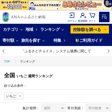
ログイン
新規登録
カート
カテゴリ
地域
ランキング
控除額を調べる
寄付額
旅先を探す
特集
ご利用ガイド
「ふるさとチョイス」システム連携に関して
TOP
ランキング
全国
いちご
週間ランキング
絞り込み条件：
いちご
集計期間：
寄付実績：