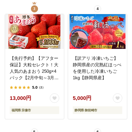
3
4
【先行予約】【アフター
【訳アリ 冷凍いちご】
保証】大粒セレクト！大
静岡県産の完熟紅ほっぺ
人気のあまおう 250g×4
を使用した冷凍いちご
パック【2月中旬～3月発
1kg【静岡県産】
送】【JAほたるの里】
5.0
（2）
_HA0275
13,000円
5,000円
福岡県 宗像市
静岡県 御前崎市