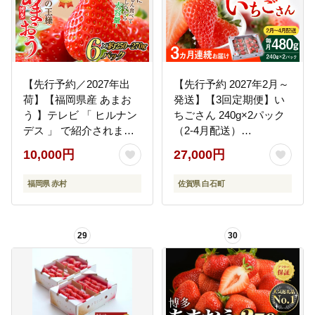
【先行予約／2027年出
【先行予約 2027年2月～
荷】【福岡県産 あまお
発送】【3回定期便】い
う 】テレビ 「 ヒルナン
ちごさん 240g×2パック
デス 」 で紹介されまし
（2-4月配送）
た！ 訳あり グランデ等
【StrawberryFarm-K】イ
10,000円
27,000円
級 約250-270ｇ×６Ｐ
チゴ [IBJ009]
いちご イチゴ 苺 博多 デ
福岡県 赤村
佐賀県 白石町
ザート 果物 くだもの フ
ルーツ ジャム スムージ
ー ケーキ に 先行予約 数
29
30
量限定 TV紹介 人気 おす
すめ 送料無料 3W13