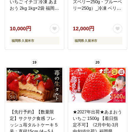
いちご イチゴ 冷凍 あま
ズベリー250g・ブルーベ
おう 2kg 1kg×2袋 福岡
リー250g）_冷凍 ベリー
国産 完熟 鮮やかな 赤色
3種 詰め合わせ ストロベ
ふっくら 丸い形 食べご
リー 500g ラズベリー ブ
たえ 大粒 甘み 酸味 バラ
ルーベリー 各250g 新鮮
10,000円
12,000円
ンス 絶妙 スムージー ジ
ジャム お菓子作り おす
ャム ヨーグルト シャー
すめ 使い方 いろいろ 果
福岡県 久留米市
福岡県 久留米市
ベット デザート アイス
物 フルーツ 果実 食品 デ
おやつ 果物 フルーツ 福
ザート グルメ お取り寄
岡県 久留米市 送料無料
せ お取り寄せグルメ 福
19
20
_Fi217
岡県 久留米市 送料無料
_Fx017
【先行予約】【数量限
★2027年出荷★あまおう
定】サクサク食感 フレ
いちご 1500g 【着日指
ッシュ苺タルトケーキ 5
定不可】《2月中旬-3月
号：直径15cm (4～5人
中旬頃出荷》福岡県 イ