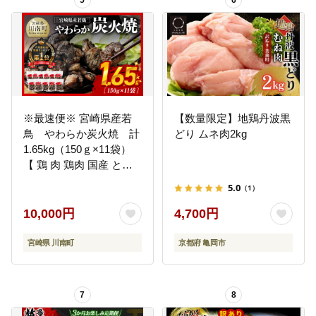
5
6
※最速便※ 宮崎県産若
【数量限定】地鶏丹波黒
鳥 やわらか炭火焼 計
どり ムネ肉2kg
1.65kg（150ｇ×11袋）
【 鶏 肉 鶏肉 国産 とり
九州産 鳥 宮崎県産 小分
5.0
（1）
け 炭火焼き 】 [C00901-
ss]
10,000円
4,700円
宮崎県 川南町
京都府 亀岡市
7
8