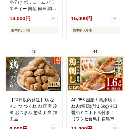
小分け ボリューム バラ
エティー 国産 簡単 調理
おつまみ 詰め合わせ 冷
13,000円
15,000円
凍
熊本県 八代市
熊本県 天草市
43
44
【14日以内発送】鶏 な
A0-356 国産！高原鶏 む
んこつ つくね 肉 国産 冷
ね肉(種鶏)(計1.6kg)甘口
凍 おつまみ 惣菜 弁当 加
醤油ミニボトル付き！
工品
【ワタセ食鳥】霧島市
肉 鶏肉 鳥肉 ムネ肉 鶏む
9,000円
11,000円