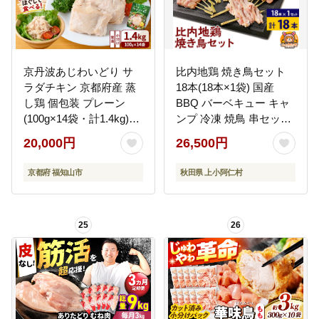
京丹波あじわいどり サ
比内地鶏 焼き鳥セット
ラダチキン 京都府産 蒸
18本(18本×1袋) 国産
し鶏 個包装 プレーン
BBQ バーベキュー キャ
(100g×14袋・計1.4kg)
ンプ 冷凍 焼鳥 串セット
【fc-BK008】【三栄ブロ
鶏肉 鳥肉
20,000円
26,500円
イラー販売株式会社 福
知山工場】
京都府 福知山市
秋田県 上小阿仁村
25
26