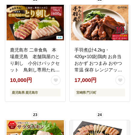
無料_CB101-25
産】_A0114-140
鹿児島市 二幸食鳥 本
手羽煮(計4.2kg・
場鹿児島 老舗鶏屋のと
420g×10袋)鶏肉 お弁当
り刺し 小分けパックセ
おかず おつまみ おやつ
ット 鳥刺し専用たれ
常温 保存 レンジアップ
付 K243-001
小分け 湯煎 レトルト チ
10,000円
17,000円
キン 個包装 宮崎県 門川
町【AP-25】【株式会社
鹿児島県 鹿児島市
宮崎県 門川町
日向屋】
23
24