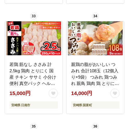
33
34
若鶏 筋なし ささみ 計
親鶏の脂がおいしい つ
2.5kg 鶏肉 とりにく 国
みれ 合計108玉（12個入
産 チキン ササミ 小分け
り×9袋） つみれ 鶏つみ
便利 真空パック ヘルシ
れ 親鳥 鶏肉 鶏 とりにく
ー 高タンパク 低カロリ
粗挽き ミンチ 国産 柚子
15,000円
14,000円
ー あっさり 簡単調理 お
ゆず 鍋 つみれ串 小分け
かず お弁当 焼肉 唐揚げ
お弁当 お惣菜 おかず 簡
宮崎県 日南市
宮崎県 国富町
からあげ サラダ 筋トレ
単 手軽 冷凍
おすすめ ご褒美 記念日
お祝い おすそ分け 宮崎
35
36
県 日南市 送料無料