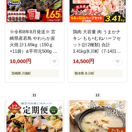
※令和8年8月発送※ 宮
鶏肉 大容量 肉 うまかチ
崎県産若鳥 やわらか炭
キン もも+むねハーフセ
火焼 計1.65kg（150ｇ
ット(計2種類) 合計
×11袋）&手羽元500g 【
3.41kg氷川町《7-14日以
鶏 肉 鶏肉 国産 とり 九
内に出荷予定(土日祝除
10,000円
14,500円
州産 鳥 宮崎県産 小分け
く)》---
炭火焼き 】[C00903r808]
hkw_lcl_58_3410g---
宮崎県 川南町
熊本県 氷川町
11
12