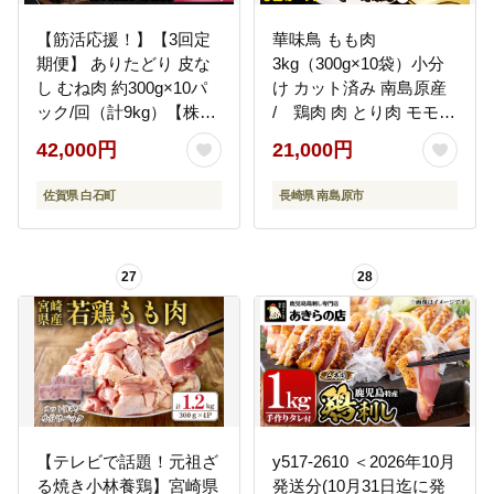
【筋活応援！】【3回定
華味鳥 もも肉
期便】 ありたどり 皮な
3kg（300g×10袋）小分
し むね肉 約300g×10パ
け カット済み 南島原産
ック/回（計9kg）【株式
/ 鶏肉 肉 とり肉 モモ肉
会社いろは精肉店】鶏肉
鶏もも肉 冷凍 / 南島原市
42,000円
21,000円
[IAG199]
/ 株式会社渡部ブロイラ
ー [SFS011]
佐賀県 白石町
長崎県 南島原市
27
28
【テレビで話題！元祖ざ
y517-2610 ＜2026年10月
る焼き小林養鶏】宮崎県
発送分(10月31日迄に発