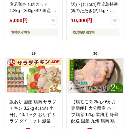
産若鶏もも肉カット
送)＞[むね肉]鹿児島特産
1.2kg（300g×4P 国産 鶏
鶏のたたき(約1kg・
肉 若鶏 モモ カット済み
200g×5P) 鳥刺し 鶏刺し
5,000円
10,000円
小分け 唐揚げ チキン南
肉 鳥刺 タタキ 鶏肉 親鶏
蛮 大容量 冷凍）
とり トリ とりにく 刺身
宮崎県 小林市
鹿児島県 湧水町
鶏刺身 おつまみ むね ム
ネ タレ 鶏さし とりさし
セット 冷凍【あきらの
29
30
店】
訳あり 国産 鶏肉 サラダ
【鶏モモ肉 2kg／6か月
チキン 3.2kg むね肉 小
定期便】大分県産 ハー
分け 40パック おかず サ
ブ鶏 計12kg 業務用 冷蔵
ラダ ダイエット 減量 筋
配送 国産 九州 鶏肉 鶏も
トレ アスリート トレー
も 定期便 毎月 発送 6回