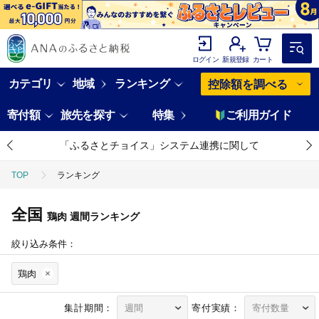
ログイン
新規登録
カート
カテゴリ
地域
ランキング
控除額を調べる
寄付額
旅先を探す
特集
ご利用ガイド
「ふるさとチョイス」システム連携に関して
TOP
ランキング
全国
鶏肉
週間ランキング
絞り込み条件：
鶏肉
集計期間：
寄付実績：