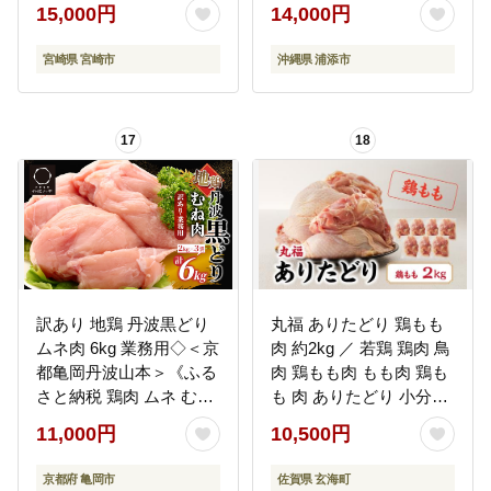
肉 唐揚げ チキン南蛮 サ
｜惣菜 おかず 鶏肉 国産
15,000円
14,000円
ラダチキン カット カッ
チキン ローストチキン
ト済み 小分け おかず 冷
宮崎県 宮崎市
沖縄県 浦添市
凍 真空パック パック ギ
フト グルメ お取り寄せ
17
18
訳あり 地鶏 丹波黒どり
丸福 ありたどり 鶏もも
ムネ肉 6kg 業務用◇＜京
肉 約2kg ／ 若鶏 鶏肉 鳥
都亀岡丹波山本＞《ふる
肉 鶏もも肉 もも肉 鶏も
さと納税 鶏肉 ムネ むね
も 肉 ありたどり 小分け
不揃い》
真空パック ジューシー
11,000円
10,500円
からあげ 唐揚げ 親子丼
チキンカツ 国産
京都府 亀岡市
佐賀県 玄海町