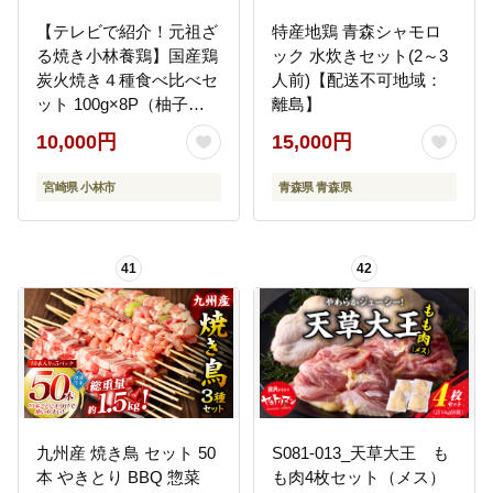
【テレビで紹介！元祖ざ
特産地鶏 青森シャモロ
る焼き小林養鶏】国産鶏
ック 水炊きセット(2～3
炭火焼き４種食べ比べセ
人前)【配送不可地域：
ット 100g×8P（柚子胡
離島】
椒付き 国産 鶏 鶏肉 小分
10,000円
15,000円
け 人気 炭火焼 焼き鳥 惣
菜 調理済 冷凍 宮崎 小林
宮崎県 小林市
青森県 青森県
市）
41
42
九州産 焼き鳥 セット 50
S081-013_天草大王 も
本 やきとり BBQ 惣菜
も肉4枚セット（メス）