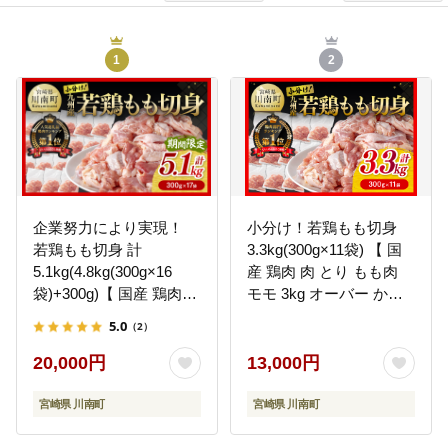
1
2
企業努力により実現！
小分け！若鶏もも切身
若鶏もも切身 計
3.3kg(300g×11袋) 【 国
5.1kg(4.8kg(300g×16
産 鶏肉 肉 とり もも肉
袋)+300g)【 国産 鶏肉
モモ 3kg オーバー から
肉 とり もも肉 モモ
あげ 唐揚げ チキン南蛮
5.0
（2）
5.1kg からあげ 唐揚げ
送料無料 】 [C00712]
チキン南蛮 送料無料 】
20,000円
13,000円
[C00711]
宮崎県 川南町
宮崎県 川南町