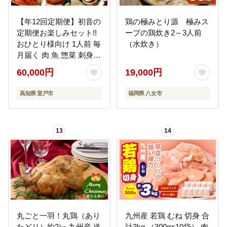
【年12回定期便】初音の
鶏の極みとり源 極みス
定期便お楽しみセット!!
ープの鶏炊き2～3人前
おひとり様向け 1人前 毎
（水炊き）
月届く 肉 魚 惣菜 刺身
加工品 おかず 一人暮ら
60,000円
19,000円
し 冷凍 hn050
高知県 室戸市
福岡県 八女市
13
14
丸ごと一羽！丸鶏（あり
九州産 若鶏 むね 切身 合
たどり）約2㎏ 九州産 送
計3kg （300g×10袋） 肉