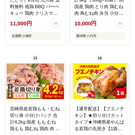
料無料 地鶏 BBQ バーベ
国産 鶏肉 とり肉 鶏むね
キュー 鶏肉 クリスマス
肉 鳥むね肉 弁当 小分け
料理 鳥 肉 佐賀
パック サラダチキン お
11,000円
10,000円
かず 冷凍
佐賀県 小城市
熊本県 八代市
15
16
宮崎県産若鶏もも・むね
【通常配送】【ブエノチ
切り身 小分けパック 合
キン】★切り分けカット
計4.2kg 国産 もも むね
タイプ★沖縄県産やんば
鶏もも 鶏むね 鶏肉 肉 お
る若鶏の丸焼き【1袋】