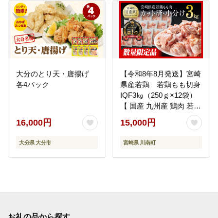
大分のとり天・唐揚げ
【令和8年8月発送】宮崎
各4パック
県産若鶏 若鶏もも切身
IQF3㎏（250ｇ×12袋）
【 国産 九州産 鶏肉 若鶏
肉 とり もも モモ肉 たっ
16,000円
15,000円
ぷり 大容量 宮崎県 川南
町 送料無料 】
大分県 大分市
宮崎県 川南町
[C00714r808]
お礼の品から探す