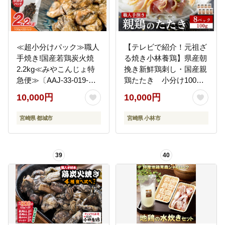
≪超小分けパック≫職人
【テレビで紹介！元祖ざ
手焼き!国産若鶏炭火焼
る焼き小林養鶏】県産朝
2.2kg≪みやこんじょ特
挽き新鮮鶏刺し・国産親
急便≫〔AAJ-33-019-
鶏たたき 小分け100ｇ
2200g-Q〕
×8Ｐ（国産 鶏 鶏肉 小分
10,000円
10,000円
け 人気 たたき タタキ 鳥
刺し 鶏刺し 惣菜 調理済
宮崎県 都城市
宮崎県 小林市
冷凍 宮崎 小林市）
39
40