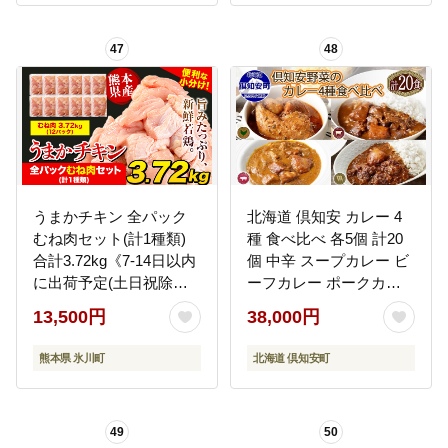
47
48
うまかチキン 全パック
北海道 倶知安 カレー 4
むね肉セット(計1種類)
種 食べ比べ 各5個 計20
合計3.72kg《7-14日以内
個 中辛 スープカレー ビ
に出荷予定(土日祝除
ーフカレー ポークカレ
く)》冷凍 小分け 鶏肉 若
ー 牛すじカレー じゃが
13,500円
38,000円
鶏---hkw_lcl_64_3720g---
いも 牛 牛肉 豚肉 肉 鳥
鶏 お取り寄せ スパイス
熊本県 氷川町
北海道 倶知安町
簡単調理
49
50