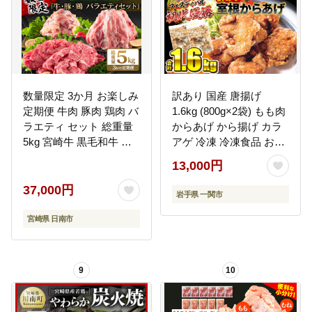
数量限定 3か月 お楽しみ
訳あり 国産 唐揚げ
定期便 牛肉 豚肉 鶏肉 バ
1.6kg (800g×2袋) もも肉
ラエティ セット 総重量
からあげ から揚げ カラ
5kg 宮崎牛 黒毛和牛 国
アゲ 冷凍 冷凍食品 お弁
産 ブランド牛 食品 おか
当 弁当 おかず 惣菜 鶏も
13,000円
ず お弁当 おつまみ 切り
も 鶏 簡単 時短 家ごはん
落とし 切身 焼肉 からあ
夏休み 昼食 室根からあ
37,000円
岩手県 一関市
げ お取り寄せ グルメ 小
げ karaage 規格外 不揃
分け 真空パック おすそ
い 一関市 岩手県 〈最高
宮崎県 日南市
分け 宮崎県 日南市 送料
金賞4回受賞〉
無料_FG13-26
9
10