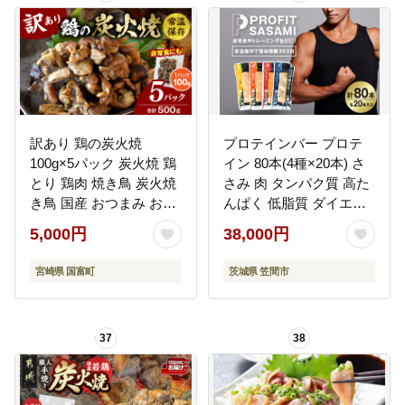
_C131-24
訳あり 鶏の炭火焼
プロテインバー プロテ
100g×5パック 炭火焼 鶏
イン 80本(4種×20本) さ
とり 鶏肉 焼き鳥 炭火焼
さみ 肉 タンパク質 高た
き鳥 国産 おつまみ おか
んぱく 低脂質 ダイエッ
ず 惣菜 常温保存 非常食
ト 筋肉 食品 持ち運び お
5,000円
38,000円
キャンプ 小分け パック
やつ 置き換え PROFIT
簡単調理 便利 手軽 時短
SASAMI 甘くない 丸善
宮崎県 国富町
茨城県 笠間市
湯煎
国産 ささみプロテイン
バー 笠間市 茨城県 いば
らき
37
38