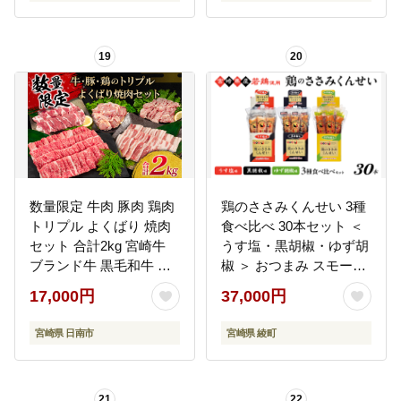
19
20
数量限定 牛肉 豚肉 鶏肉
鶏のささみくんせい 3種
トリプル よくばり 焼肉
食べ比べ 30本セット ＜
セット 合計2kg 宮崎牛
うす塩・黒胡椒・ゆず胡
ブランド牛 黒毛和牛 国
椒 ＞ おつまみ スモーク
産 食品 高級 贅沢 ご褒美
チキン 燻製 ささみ燻製
17,000円
37,000円
お祝 人気 おすすめ おか
鶏肉 おつまみセット 酒
ず お弁当 BBQ キャンプ
の肴 ビールのおとも 晩
宮崎県 日南市
宮崎県 綾町
グランピング お取り寄
酌 家飲み 宅飲み 高たん
せ グルメ 詰め合わせ 大
ぱく 低脂肪 ヘルシー お
容量 宮崎県 日南市 送料
やつ 保存食【雲海物
21
22