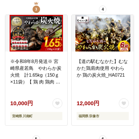
3
4
※令和8年8月発送※ 宮
【道の駅むなかた】むな
崎県産若鳥 やわらか炭
かた鶏肩肉使用 やわら
火焼 計1.65kg（150ｇ
か 鶏の炭火焼_HA0721
×11袋）【 鶏 肉 鶏肉 国
産 とり 九州産 鳥 宮崎県
産 小分け 炭火焼き 】
[C00901r808]
10,000円
12,000円
宮崎県 川南町
福岡県 宗像市