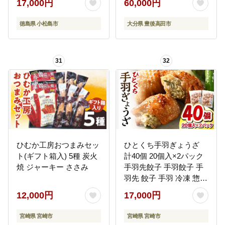
17,000円
60,000円
ニング ジム フィットネ
ス タンパク質 プロテイ
徳島県 小松島市
大分県 豊後高田市
ン 糖質制限 美容 健康 鳥
鶏 とり 肉 鳥肉 とりにく
ハーブ プレーン おすす
31
32
め グルメ 冷凍 徳島県
ひむか工房おつまみセッ
ひとくち手羽ぎょうざ
ト(ギフト箱入) 5種 炭火
計40個 20個入×2パック
焼 ジャーキー ささみ
手羽先餃子 手羽餃子 手
羽先 餃子 手羽 冷凍 惣菜
おかず お弁当
12,000円
17,000円
宮崎県 宮崎市
宮崎県 宮崎市