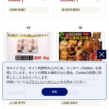
ね 胸肉 鶏刺し 鳥刺し タ
タキ 刺身 真空パック 急
宮崎県 高鍋町
鹿児島県 霧島市
速冷凍 ヘルシー ダイエ
ット 九州産 たんぱく質
プロテイン
45
46
当サイトでは、サイト利便性向上のため、クッキー（Cookie）を使
長州黒かしわ もも肉
★国産焼鳥★備長炭調理
用しています。サイトの閲覧を継続された場合、Cookieの利用に同
(2kg) むね肉(2kg) セット
済★定番の人気串5種×5
意したことものといたします。
【肉 地鶏 鶏肉 にく もも
袋セット 計25本 (たれ)
詳細については
プライバシーポリシー
をお読みください。
むね もも肉 むね肉 山口
[山本食肉有限会社 山梨
県 長門市】(12030)
県 韮崎市 20742988] や
OK
27,000円
12,500円
きとり 焼鳥 セット 鶏肉
冷凍 小分け 食べ比べ バ
山口県 長門市
山梨県 韮崎市
ーベキュー BBQ 惣菜 串