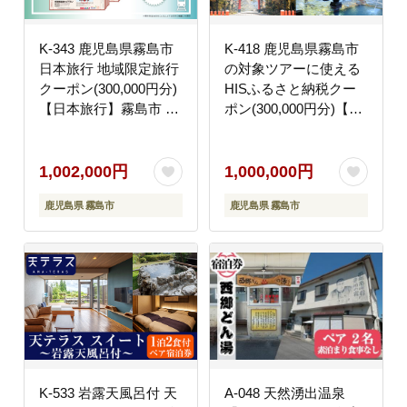
K-343 鹿児島県霧島市
K-418 鹿児島県霧島市
日本旅行 地域限定旅行
の対象ツアーに使える
クーポン(300,000円分)
HISふるさと納税クー
【日本旅行】霧島市 チ
ポン(300,000円分)【エ
ケット 旅行 宿泊券 ホ
イチ・アイ・エス】霧
テル 観光 旅行 旅行券
島市 旅行 ツアー 観光
交通費 体験 宿泊 夏休
トラベル 旅 チケット
1,002,000円
1,000,000円
み 冬休み 家族旅行 一
電子クーポン 旅行券
鹿児島県 霧島市
鹿児島県 霧島市
人旅 トラベルクーポン
霧島
K-533 岩露天風呂付 天
A-048 天然湧出温泉