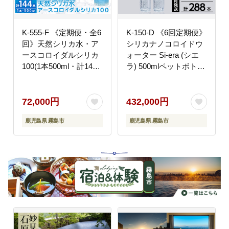
K-555-F 《定期便・全6
K-150-D 《6回定期便》
回》天然シリカ水・ア
シリカナノコロイドウ
ースコロイダルシリカ
ォーター Si-era (シエ
100(1本500ml・計144
ラ) 500mlペットボトル
本)【アース製薬】 霧
×48本ずつお届け(計
島市 水 ミネラル ナノ
288本)【シリカテック
コロイド シリカ シリカ
ス宇部】霧島市 シリカ
72,000円
432,000円
水 中硬水 飲料水 天然
シリカ水 シリカウォー
鹿児島県 霧島市
鹿児島県 霧島市
水
ター 美と健康 美容