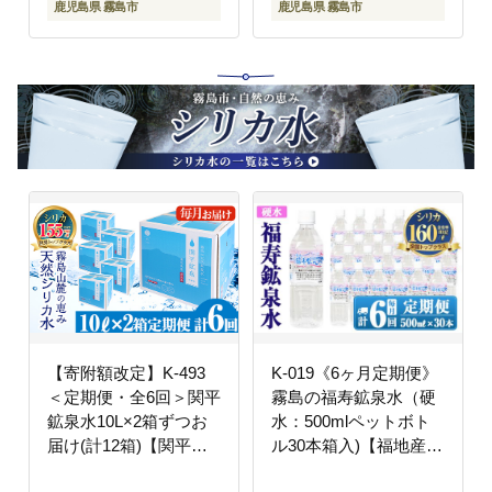
鹿児島県 霧島市
鹿児島県 霧島市
菜 総菜 時短 おかず
【寄附額改定】K-493
K-019《6ヶ月定期便》
＜定期便・全6回＞関平
霧島の福寿鉱泉水（硬
鉱泉水10L×2箱ずつお
水：500mlペットボト
届け(計12箱)【関平鉱
ル30本箱入)【福地産業
泉所】 霧島市 シリカ
株式会社】霧島市 水 ミ