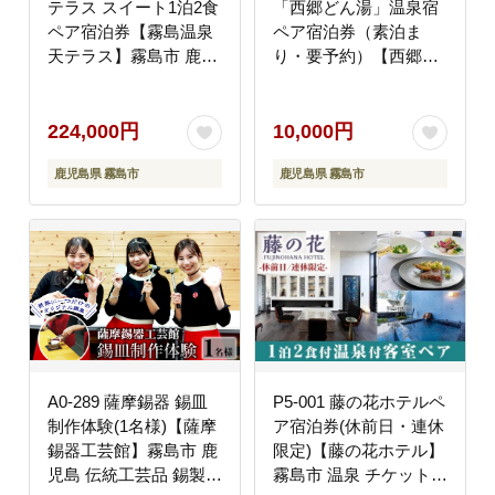
テラス スイート1泊2食
「西郷どん湯」温泉宿
ペア宿泊券【霧島温泉
ペア宿泊券（素泊ま
天テラス】霧島市 鹿児
り・要予約）【西郷ど
島 霧島 旅行 宿 温泉
ん湯温泉組合】
224,000円
10,000円
鹿児島県 霧島市
鹿児島県 霧島市
A0-289 薩摩錫器 錫皿
P5-001 藤の花ホテルペ
制作体験(1名様)【薩摩
ア宿泊券(休前日・連休
錫器工芸館】霧島市 鹿
限定)【藤の花ホテル】
児島 伝統工芸品 錫製品
霧島市 温泉 チケット