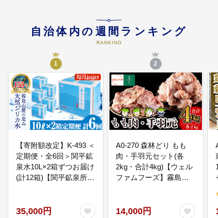
自治体内の週間ランキング
05
教育の振興
RANKING
児童生徒の教育環境の整備や心臓
検診の実施などに活用していま
1
2
す。
06
市長が必要と認める施策
新規就農者や新規創業者の支援、
移住定住の促進などに活用してい
ます。
【寄附額改定】K-493 ＜
A0-270 森林どり もも
定期便・全6回＞関平鉱
肉・手羽元セット(各
泉水10L×2箱ずつお届け
2kg・合計4kg)【ウェル
(計12箱)【関平鉱泉所】
ファムフーズ】霧島市
霧島市 シリカ シリカ水
国産 鶏 鳥肉
水 シリカミネラルウォ
ーター
35,000円
14,000円