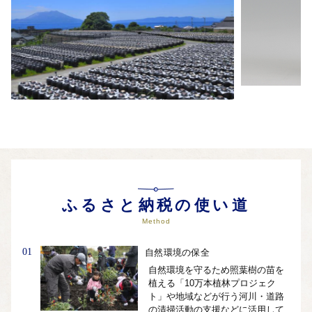
自治体ホームページは
こちら
（外部サイト）
外部サイトへ遷移します。
個人情報の保護は遷移先サイトの方針に従います。
ふるさと納税の使い道
Method
01
自然環境の保全
自然環境を守るため照葉樹の苗を
植える「10万本植林プロジェク
ト」や地域などが行う河川・道路
の清掃活動の支援などに活用して