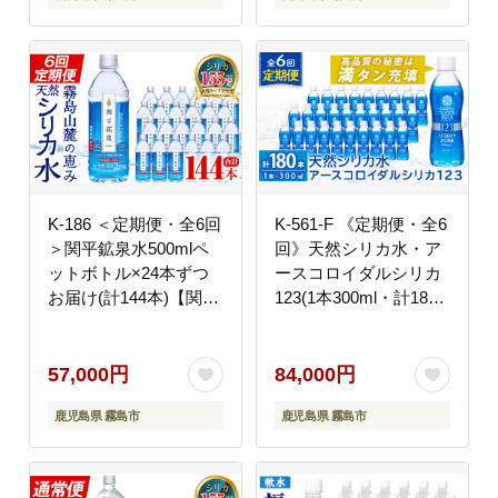
ットボトル 定期便
K-186 ＜定期便・全6回
K-561-F 《定期便・全6
＞関平鉱泉水500mlペ
回》天然シリカ水・ア
ットボトル×24本ずつ
ースコロイダルシリカ
お届け(計144本)【関平
123(1本300ml・計180
鉱泉所】霧島市 水 ミネ
本)【アース製薬】 霧
ラルウォーター 温泉水
島市 水 ミネラル ナノ
シリカ シリカ水 ミネラ
コロイド シリカ シリカ
57,000円
84,000円
ル成分 飲料水 500 定期
水 中硬水 飲料水 天然
鹿児島県 霧島市
鹿児島県 霧島市
便
水