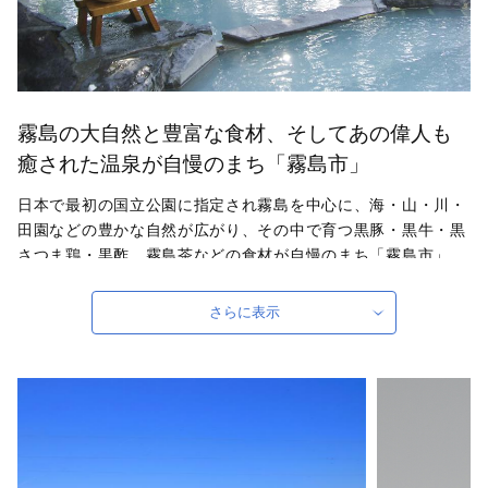
霧島の大自然と豊富な食材、そしてあの偉人も
癒された温泉が自慢のまち「霧島市」
日本で最初の国立公園に指定され霧島を中心に、海・山・川・
田園などの豊かな自然が広がり、その中で育つ黒豚・黒牛・黒
さつま鶏・黒酢、霧島茶などの食材が自慢のまち「霧島市」。
また、豊富な湯量と泉質を誇る温泉も魅力で、あの西郷隆盛や
坂本龍馬も霧島の温泉と大自然に癒されました。市内には人気
さらに表示
の宿が点在し、ニーズに合わせた宿を探せることも魅力の一つ
となっています。さらに、鹿児島空港があるまちで、飛行機を
利用すると東京から約1時間55分、大阪からなら約1時間10分
で霧島に来ることができます。遠いようで近いまち「霧島
市」。多くの偉人が癒されたこのまちで、ぜひ皆さんも日ごろ
の疲れを癒してください。