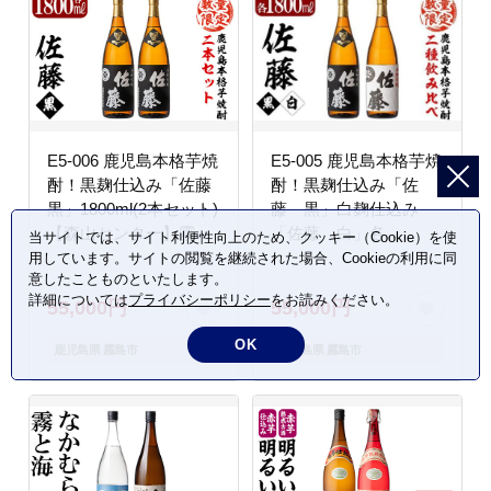
E5-006 鹿児島本格芋焼
E5-005 鹿児島本格芋焼
酎！黒麹仕込み「佐藤
酎！黒麹仕込み「佐
黒」1800ml(2本セット)
藤 黒」白麹仕込み
【森山センター】霧島
「佐藤 白」各
当サイトでは、サイト利便性向上のため、クッキー（Cookie）を使
市 地酒 いも焼酎 焼酎
1800ml(2本セット)【森
用しています。サイトの閲覧を継続された場合、Cookieの利用に同
意したことものといたします。
芋 霧島 1.8l 一升瓶
山センター】霧島市 地
詳細については
プライバシーポリシー
をお読みください。
酒 いも焼酎 一升瓶 飲
55,000円
55,000円
み比べ
OK
鹿児島県 霧島市
鹿児島県 霧島市