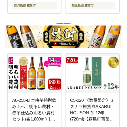
鹿児島県 霧島市
鹿児島県 霧島市
A0-298-B 本格芋焼酎飲
C5-020 《数量限定》ミ
み比べ！明るい農村・
ズナラ樽熟成AKARUI
赤芋仕込み明るい農村
NOUSON 芋 12年
セット(各1,800ml)【霧
(720ml)【霧島町蒸留
島町蒸留所】霧島市 焼
所】