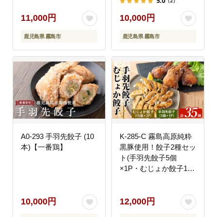
5.0
（2）
肉 鶏むね 胸肉 鶏刺し
けパックでお届け【坂
鳥刺し タタキ 刺身 真
留鶏肉店】霧島市 肉 鶏
11,000円
10,000円
空パック 急速冷凍 ヘル
肉 鳥肉 惣菜 から揚げ
鹿児島県 霧島市
鹿児島県 霧島市
シー ダイエット 九州産
唐揚げ 揚げるだけ 味付
たんぱく質 プロテイン
け 鶏
A0-293 手羽先餃子 (10
K-285-C 霧島高原純粋
本)【一番鶏】
黒豚使用！餃子2種セッ
ト(手羽先餃子5個
×1P・むじょか餃子15
個×2P 計35個)
【MAGONIMO餃子】
霧島市 餃子 ぎょうざ
10,000円
12,000円
手羽 生餃子 黒豚 豚 惣