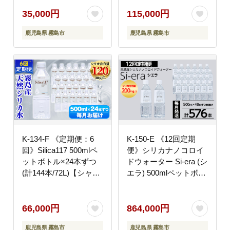
シリカ水 水 シリカミネ
ネラルウォーター シリ
ラルウォーター
カ シリカ水 ミネラル成
35,000円
115,000円
分 飲料水 ペットボトル
鹿児島県 霧島市
鹿児島県 霧島市
K-134-F 《定期便：6
K-150-E 《12回定期
回》Silica117 500mlペ
便》シリカナノコロイ
ットボトル×24本ずつ
ドウォーター Si-era (シ
(計144本/72L)【シャデ
エラ) 500mlペットボト
ィ】霧島市 水 シリカ
ル×48本ずつお届け(計
シリカ水 シリカウォー
576本)【シリカテック
ター ミネラルウォータ
ス宇部】霧島市 シリカ
66,000円
864,000円
ー ミネラル成分 飲料水
シリカ水 シリカウォー
鹿児島県 霧島市
鹿児島県 霧島市
天然水 軟水 温泉水 ペ
ター 美と健康 美容