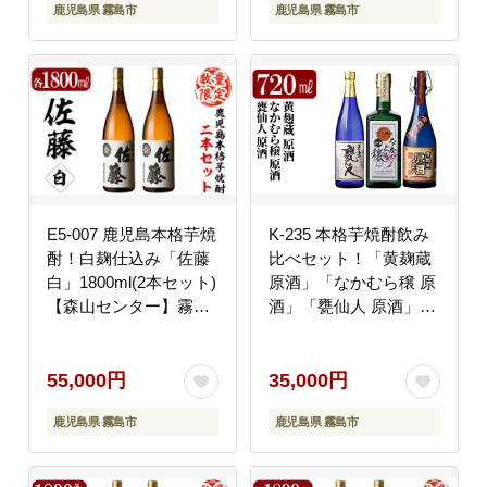
鹿児島県 霧島市
鹿児島県 霧島市
E5-007 鹿児島本格芋焼
K-235 本格芋焼酎飲み
酎！白麹仕込み「佐藤
比べセット！「黄麹蔵
白」1800ml(2本セット)
原酒」「なかむら穣 原
【森山センター】霧島
酒」「甕仙人 原酒」
市 地酒 いも焼酎 一升
(各720ml)【石野商店】
瓶 詰め合わせ
霧島市 焼酎 芋焼酎 本
格芋焼酎 本格焼酎 酒
55,000円
35,000円
宅飲み 家飲み 詰合せ
鹿児島県 霧島市
鹿児島県 霧島市
詰め合わせ