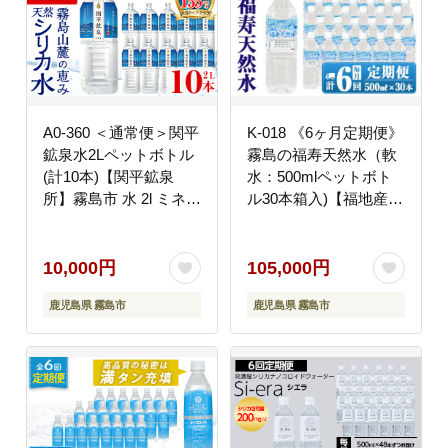
A0-360 ＜通常便＞関平
K-018 《6ヶ月定期便》
鉱泉水2Lペットボトル
霧島の福寿天然水（軟
(計10本)【関平鉱泉
水：500mlペットボト
所】霧島市 水 2l ミネラ
ル30本箱入)【福地産業
ルウォーター 温泉水 シ
株式会社】霧島市 水 ミ
リカ シリカ水 ミネラル
ネラルウォーター シリ
成分 飲料水 2リットル
カ シリカ水 ミネラル成
10,000円
105,000円
水2リットル
分 飲料水 ペットボトル
鹿児島県 霧島市
鹿児島県 霧島市