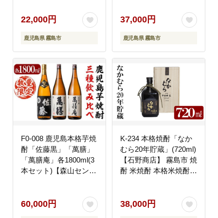
酎 芋 芋焼酎 本格芋焼
酎 本格焼酎 酒 飲み比
22,000円
37,000円
べセット 宅飲み 家飲み
鹿児島県 霧島市
鹿児島県 霧島市
F0-008 鹿児島本格芋焼
K-234 本格焼酎「なか
酎「佐藤黒」「萬膳」
むら20年貯蔵」(720ml)
「萬膳庵」各1800ml(3
【石野商店】 霧島市 焼
本セット)【森山センタ
酎 米焼酎 本格米焼酎
ー】霧島市 地酒 いも焼
本格焼酎 酒 宅飲み 家
酎 焼酎 芋 霧島 1.8l 飲
飲み
み比べ 一升瓶
60,000円
38,000円