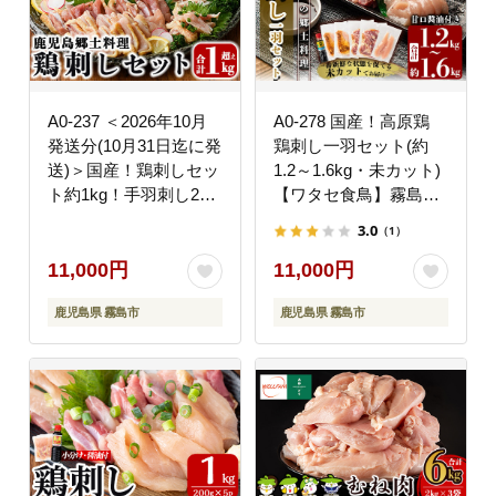
A0-237 ＜2026年10月
A0-278 国産！高原鶏
発送分(10月31日迄に発
鶏刺し一羽セット(約
送)＞国産！鶏刺しセッ
1.2～1.6kg・未カット)
ト約1kg！手羽刺し2本
【ワタセ食鳥】霧島市
と厳選醤油たれ付き
鹿児島 鳥刺し たたき
3.0
（1）
【坂留鶏肉店】霧島市
鶏肉 鳥肉
鳥刺し たたき 鶏肉 鳥
11,000円
11,000円
肉
鹿児島県 霧島市
鹿児島県 霧島市