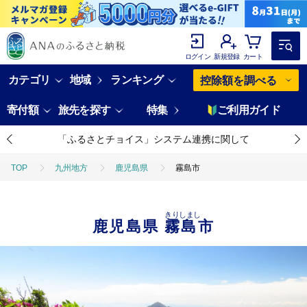
ログイン
新規登録
カート
カテゴリ
地域
ランキング
控除額を調べる
寄付額
旅先を探す
特集
ご利用ガイド
「ふるさとチョイス」システム連携に関して
TOP
九州地方
鹿児島県
霧島市
きりしまし
鹿児島県
霧島市