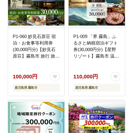
P1-060 妙見石原荘 宿
P1-009 「界 霧島」ふ
泊・お食事等利用券
るさと納税宿泊ギフト
(30,000円分)【妙見石
券(30,000円分)【星野
原荘】霧島市 旅行 旅館
リゾート】霧島市 温泉
チケット 食事 温泉 旅
チケット 食事 温泉 旅
行クーポン 温泉旅館
行 旅行クーポン 宿泊ク
ーポン
100,000円
110,000円
鹿児島県 霧島市
鹿児島県 霧島市