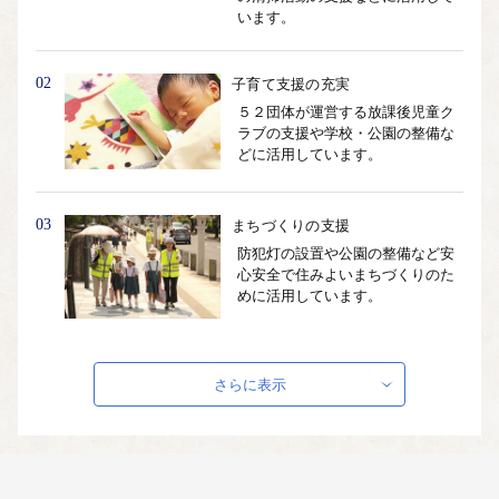
います。
02
子育て支援の充実
５２団体が運営する放課後児童ク
ラブの支援や学校・公園の整備な
どに活用しています。
03
まちづくりの支援
防犯灯の設置や公園の整備など安
心安全で住みよいまちづくりのた
めに活用しています。
04
観光の振興
さらに表示
新たな観光スポットの整備や霧島
市内の観光地を巡る「霧島周遊観
光バス」の運行などに活用してい
ます。