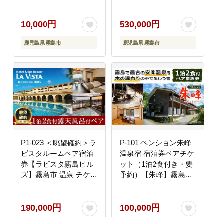
錫製 錫 酒器 食器 手作
食事 温泉 旅行
り 体験 制作体験 オリ
ジナル皿
10,000円
530,000円
鹿児島県 霧島市
鹿児島県 霧島市
P1-023 ＜眺望確約＞ラ
P-101 ペンション朱峰
ビスタルームペア宿泊
温泉宿 宿泊券ペアチケ
券【ラビスタ霧島ヒル
ット（1泊2食付き・要
ズ】霧島市 温泉 チケッ
予約）【朱峰】霧島市
ト 食事 温泉 旅行
温泉 チケット 食事 温
泉 旅行
190,000円
100,000円