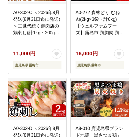
A0-302-C ＜2026年8月
A0-272 森林どり むね
発送(8月31日迄に発送)
肉(2kg×3袋・計6kg)
＞三世代続く鶏肉店の
【ウェルファムフー
鶏刺し(計1kg・200g×5
ズ】霧島市 鶏胸肉 鶏ム
パック)【海江田鶏肉
ネ肉 6kg 鶏むね 国産
店】霧島市 鹿児島 国産
鳥肉 鶏肉 胸肉
鳥刺し 鳥肉 鶏肉 モモ
11,000円
16,000円
ムネ もも肉 むね肉 胸
鹿児島県 霧島市
鹿児島県 霧島市
肉 タタキ 刺身 セット
真空パック 醤油付き お
つまみ
A0-302-D ＜2026年8月
A8-010 鹿児島県ブラン
発送(8月31日迄に発送)
ド地鶏「黒さつま鶏」