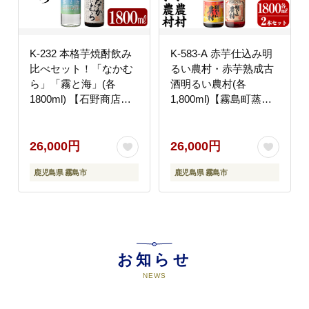
K-232 本格芋焼酎飲み
K-583-A 赤芋仕込み明
比べセット！「なかむ
るい農村・赤芋熟成古
ら」「霧と海」(各
酒明るい農村(各
1800ml) 【石野商店】
1,800ml)【霧島町蒸留
霧島市 焼酎 芋焼酎 本
所】霧島市 焼酎 芋焼酎
格芋焼酎 本格焼酎 酒
本格芋焼酎 本格焼酎 酒
一升瓶 宅飲み 家飲み
飲み比べ セット 宅飲み
26,000円
26,000円
詰め合わせ 詰合せ
家飲み
鹿児島県 霧島市
鹿児島県 霧島市
お知らせ
NEWS