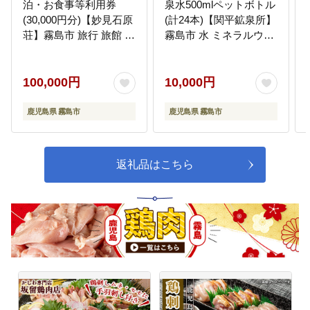
泊・お食事等利用券
泉水500mlペットボトル
(30,000円分)【妙見石原
(計24本)【関平鉱泉所】
荘】霧島市 旅行 旅館 チ
霧島市 水 ミネラルウォ
ケット 食事 温泉 旅行ク
ーター 温泉水 シリカ シ
ーポン 温泉旅館
リカ水 ミネラル成分 飲
料水 500
100,000円
10,000円
鹿児島県 霧島市
鹿児島県 霧島市
返礼品はこちら