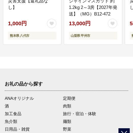
災害支援【返礼品な
シャインマスカット 約
し】
1.2kg 2～3房【2027年発
送】（MG）B12-472
1,000円
13,000円
5
熊本県 八代市
山梨県 甲州市
お礼の品から探す
ANAオリジナル
定期便
酒
肉類
加工食品
旅行・宿泊・体験
魚介類
麺類
日用品・雑貨
野菜