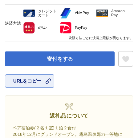
クレジット
Amazon
ANA Pay
カード
Pay
決済方法
d払い
PayPay
決済方法ごとに決済上限額が異なります。
寄付をする
URLをコピー
お気に入
返礼品について
ペア宿泊券(２名１室)１泊２食付
2018年12月にグランドオープン。霧島温泉郷の一等地に