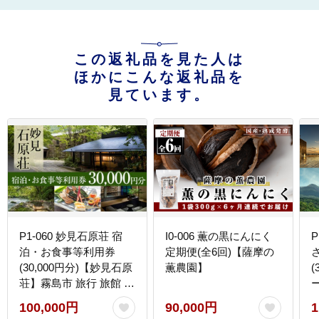
この返礼品を見た人は
ほかにこんな返礼品を
見ています。
P1-060 妙見石原荘 宿
I0-006 薫の黒にんにく
P
泊・お食事等利用券
定期便(全6回)【薩摩の
(30,000円分)【妙見石原
薫農園】
(
荘】霧島市 旅行 旅館 チ
ケット 食事 温泉 旅行ク
100,000円
90,000円
1
ーポン 温泉旅館