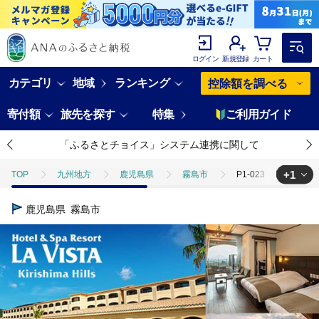
ログイン
新規登録
カート
カテゴリ
地域
ランキング
控除額を調べる
寄付額
旅先を探す
特集
ご利用ガイド
「ふるさとチョイス」システム連携に関して
+1
TOP
九州地方
鹿児島県
霧島市
P1-023 ＜眺望確
TOP
旅行・宿泊・体験
宿泊券
P1-023 ＜眺望確約＞ラ
鹿児島県
霧島市