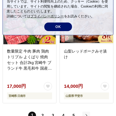
当サイトでは、サイト利便性向上のため、クッキー（Cookie）を使
用しています。サイトの閲覧を継続された場合、Cookieの利用に同
意したことものといたします。
詳細については
プライバシーポリシー
をお読みください。
OK
数量限定 牛肉 豚肉 鶏肉
山梨レッドポークみそ漬
トリプル よくばり 焼肉
け
セット 合計2kg 宮崎牛 ブ
ランド牛 黒毛和牛 国産
食品 高級 贅沢 ご褒美 お
祝 人気 おすすめ おかず
お弁当 BBQ キャンプ グ
17,000円
14,000円
ランピング お取り寄せ グ
宮崎県 日南市
山梨県 甲斐市
ルメ 詰め合わせ 大容量
宮崎県 日南市 送料無料
_CB101-25
1
2
3
4
5