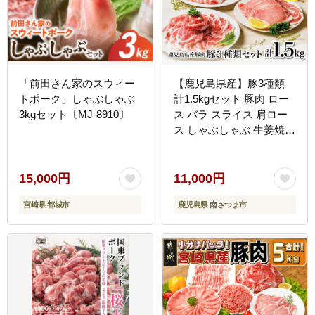
「前田さん家のスウィー
【鹿児島県産】豚3種類
トポーク」しゃぶしゃぶ
計1.5kgセット 豚肉 ロー
3kgセット〔MJ-8910〕
ス バラ スライス 肩ロー
ス しゃぶしゃぶ 生姜焼き
お肉 国産 小分け 冷凍 カ
ミチク 南さつま市
15,000円
11,000円
宮崎県 都城市
鹿児島県 南さつま市