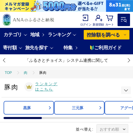
ログイン
新規登録
カート
カテゴリ
地域
ランキング
控除額を調べる
寄付額
旅先を探す
特集
ご利用ガイド
「ふるさとチョイス」システム連携に関して
TOP
肉
豚肉
ランキング
豚肉
はこちら
黒豚
三元豚
アグー
並べ替え: