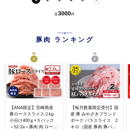
次
3000
全
件
豚肉
ランキング
1
2
【ANA限定】宮崎県産
【毎月数量限定受付】国
豚ローススライス２kg
産 豚 みやざきブランド
小分け400ｇ×５パック
ポーク バラスライス 2
＜52-2a＞豚肉 肉 ロース
キロ（国産 豚肉 豚バラ