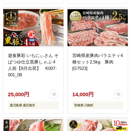
遊食豚彩 いちにぃさん そ
宮崎県産豚肉バラエティ4
ばつゆ仕立黒豚しゃぶ 4
種セット2.5kg 豚肉
人前【8月出荷】 K007-
[G7523]
001_08
25,000円
14,000円
鹿児島県 鹿児島市
宮崎県 川南町