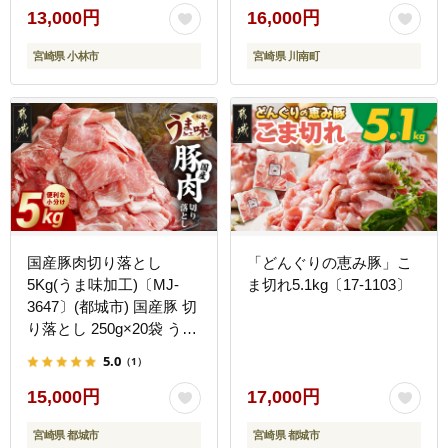
13,000円
16,000円
宮崎県 小林市
宮崎県 川南町
国産豚肉切り落とし
「どんぐりの恵み豚」こ
5Kg(うま味加工)〔MJ-
ま切れ5.1kg〔17-1103〕
3647〕(都城市) 国産豚 切
り落とし 250g×20袋 うま
味加工 昆布だし 豚肉 旨
5.0
（1）
味 冷凍 小分け
15,000円
17,000円
宮崎県 都城市
宮崎県 都城市