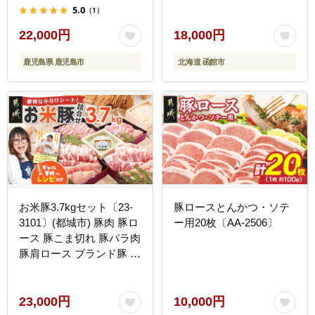
5.0
（1）
22,000円
18,000円
鹿児島県 鹿児島市
北海道 函館市
お米豚3.7kgセット〔23-
豚ロースとんかつ・ソテ
3101〕(都城市) 豚肉 豚ロ
ー用20枚〔AA-2506〕
ース 豚こま切れ 豚バラ肉
豚肩ロース ブランド豚 小
分け スライス肉 ギャル曽
根さんおすすめの豚肉返
礼品 国産豚肉 国産豚 人
23,000円
10,000円