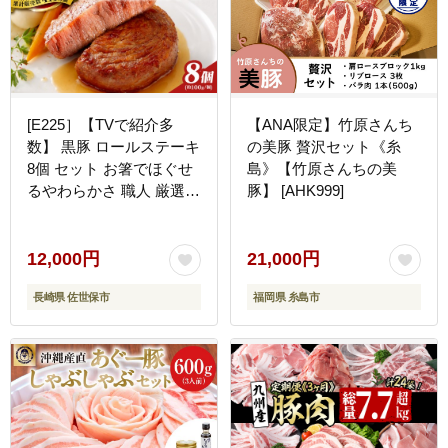
[E225］【TVで紹介多
【ANA限定】竹原さんち
数】 黒豚 ロールステーキ
の美豚 贅沢セット《糸
8個 セット お箸でほぐせ
島》【竹原さんちの美
るやわらかさ 職人 厳選
豚】 [AHK999]
無添加 小分け オリジナル
ポーク ステーキ 子供も安
心 豚 豚肉 セット ジュー
12,000円
21,000円
シー ギフト 贈り物 豊味
長崎県 佐世保市
福岡県 糸島市
館 長崎県 佐世保市