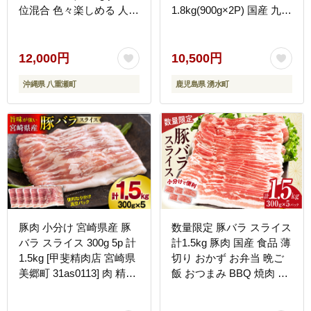
位混合 色々楽しめる 人気
1.8kg(900g×2P) 国産 九州
しょうが焼き 肉じゃが 豚
産 黒豚 豚肉 ウインナー
丼 豚キムチ 肉巻き アレ
ソーセージ フランクフル
ンジ 色々 人気 ブランド
ト 惣菜 おかず 弁当 BBQ
12,000円
10,500円
豚 おすすめ 沖縄県 八重
キャンプ 冷凍 訳アリ【ナ
沖縄県 八重瀬町
鹿児島県 湧水町
瀬町【価格改定】
ンチク】
豚肉 小分け 宮崎県産 豚
数量限定 豚バラ スライス
バラ スライス 300g 5p 計
計1.5kg 豚肉 国産 食品 薄
1.5kg [甲斐精肉店 宮崎県
切り おかず お弁当 晩ご
美郷町 31as0113] 肉 精肉
飯 おつまみ BBQ 焼肉 生
国産 国産豚肉 お肉 おに
姜焼き 肉巻き 豚汁 炒め
く 豚 ぶた バラ ばら ぶた
物 万能食材 小分け 便利