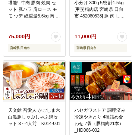
堪能!! 牛肉 豚肉 焼肉 セ
小分け 300g 5袋 計1.5kg
ット 豚バラ 肩ロース モ
[甲斐精肉店 宮崎県 日向
モ ウデ 総重量5.6kg 肉 牛
市 452060535] 豚 肉 しゃ
豚 国産 食品 おかず BBQ
ぶしゃぶ 切り落とし 豚バ
バーベキュー 小分け 宮崎
ラ スライス 冷凍 国産 バ
牛 黒毛和牛 小間切れ 赤
ラ肉 真空 ふるさと納税
75,000円
11,000円
身 A4 A5 高級 お弁当 お
10000 10000円 1万円
宮崎県 日南市
宮崎県 日向市
すすめ 人気 ミヤチク 宮
崎県 日南市 送料無料
_JE5-25
天文館 吾愛人 かごしま六
ハセガワストア 調理済み
白黒豚しゃぶしゃぶ鍋セ
冷凍やきとり 4種詰め合
ット 3～4人前 K014-001
わせ 7袋（豚精肉21本）
_HD066-002