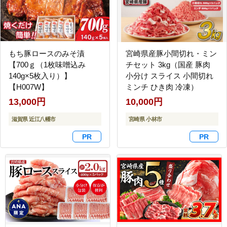
もち豚ロースのみそ漬
宮崎県産豚小間切れ・ミン
【700ｇ（1枚味噌込み
チセット 3kg（国産 豚肉
140g×5枚入り）】
小分け スライス 小間切れ
【H007W】
ミンチ ひき肉 冷凍）
13,000円
10,000円
滋賀県 近江八幡市
宮崎県 小林市