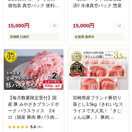
個包装 真空パック 便利
済!! 冷凍真空パック 惣菜
大容量 生姜焼き 野菜炒め
豚汁 肉じゃが 豚丼 お弁
当 おかず 晩ご飯 おすす
15,000円
15,000円
め 使い切りサイズ 万能食
宮崎県 日南市
佐賀県 唐津市
材 おすそ分け 宮崎県 日
南市 送料無料_C167-26-
2W
【毎月数量限定受付】国
宮崎県産ブランド豚切り
産 豚 みやざきブランドポ
落とし3.5kg《きれいなス
ーク バラスライス 2キ
ライスで大人気！「きじ
ロ（国産 豚肉 豚バラ肉
ょん山豚」》 豚肉
生姜焼き 焼肉 スライス
[G7512]
5.0
（1）
限定 小分け 宮崎 冷凍）