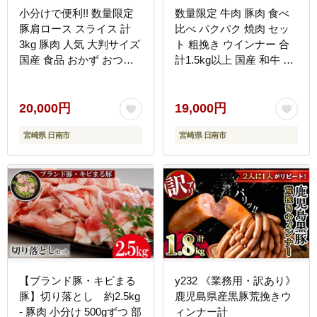
小分けで便利!! 数量限定
数量限定 牛肉 豚肉 食べ
豚肩ロース スライス 計
比べ パクパク 焼肉 セッ
3kg 豚肉 人気 大判サイズ
ト 粗挽き ウインナー 合
国産 食品 おかず おつま
計1.5kg以上 国産 和牛 ウ
み お弁当 おすすめ 簡単
デ 豚肩ロース 豚バラ お
調理 小分け 豚丼 すき焼
かず 食品 人気 グルメ お
き 豚しゃぶ 生姜焼き 野
弁当 BBQ キャンプ グラ
20,000円
19,000円
菜炒め ギフト 贈り物 贈
ンピング 詰め合わせ おす
宮崎県 日南市
宮崎県 日南市
答 お取り寄せ おすそ分け
すめ お取り寄せ ミヤチク
宮崎県 日南市 送料無料
宮崎県 日南市 送料無料
_D126-26
_CD78-25
【ブランド豚・キビまる
y232 《業務用・訳あり》
豚】切り落とし 約2.5kg
鹿児島県産黒豚荒挽きウ
- 豚肉 小分け 500gずつ 部
ィンナー計