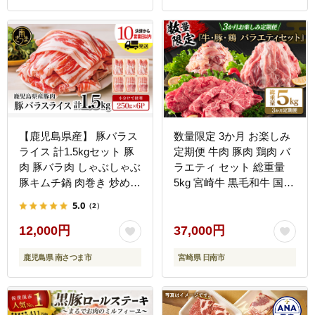
【鹿児島県産】 豚バラス
数量限定 3か月 お楽しみ
ライス 計1.5kgセット 豚
定期便 牛肉 豚肉 鶏肉 バ
肉 豚バラ肉 しゃぶしゃぶ
ラエティ セット 総重量
豚キムチ鍋 肉巻き 炒め物
5kg 宮崎牛 黒毛和牛 国産
薄切り 薄手 スライス お
ブランド牛 食品 おかず
5.0
（2）
肉 国産 小分け パック 冷
お弁当 おつまみ 切り落と
凍 カミチク 南さつま市
し 切身 焼肉 からあげ お
12,000円
37,000円
取り寄せ グルメ 小分け
鹿児島県 南さつま市
宮崎県 日南市
真空パック おすそ分け 宮
崎県 日南市 送料無料
_FG13-26