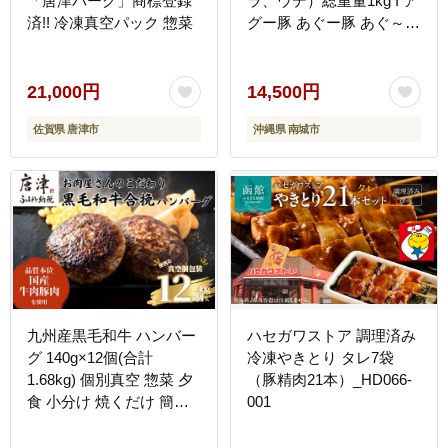
「唐津バーグ」商標登録
ラ、ウデ）総重量1kg I ア
済!! 冷凍真空パック 惣菜
グー豚 あぐー豚 あぐ～豚
豚肉 ぶた肉 ブランド豚
しゃぶしゃぶ 食べ比べ ロ
ース バラ ウデ 1000g 1kg
21,000円
14,500円
沖縄県 南城市 ふるさと納
佐賀県 唐津市
沖縄県 南城市
税 （有）三大食品
九州産黒毛和牛 ハンバー
ハセガワストア 調理済み
グ 140g×12個(合計
冷凍やきとり タレ7袋
1.68kg) 個別真空 惣菜 夕
（豚精肉21本）_HD066-
食 小分け 焼くだけ 簡単
001
調理 贈り物 唐津 ギフト