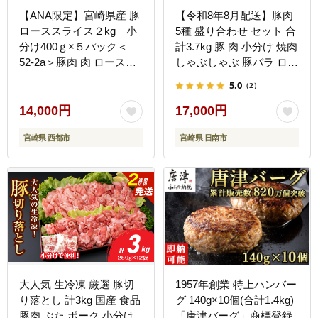
【ANA限定】宮崎県産 豚
【令和8年8月配送】豚肉
ローススライス２kg 小
5種 盛り合わせ セット 合
分け400ｇ×５パック＜
計3.7kg 豚 肉 小分け 焼肉
52-2a＞豚肉 肉 ロースス
しゃぶしゃぶ 豚バラ ロー
ライス 小分け 大容量 宮
ス 赤身 こま切れ スライ
5.0
（2）
崎県西都市 豚しゃぶ すき
ス 宮崎県産 国産 食品 豚
焼き
丼 豚しゃぶ おかず 小間
14,000円
17,000円
切れ 真空パック 食べ比べ
宮崎県 西都市
宮崎県 日南市
おすすめ 料理に大活躍 ミ
ヤチク 宮崎県 日南市 送
料無料_CB119-26-08
大人気 生冷凍 厳選 豚切
1957年創業 特上ハンバー
り落とし 計3kg 国産 食品
グ 140g×10個(合計1.4kg)
豚肉 ぶた ポーク 小分け
「唐津バーグ」商標登録