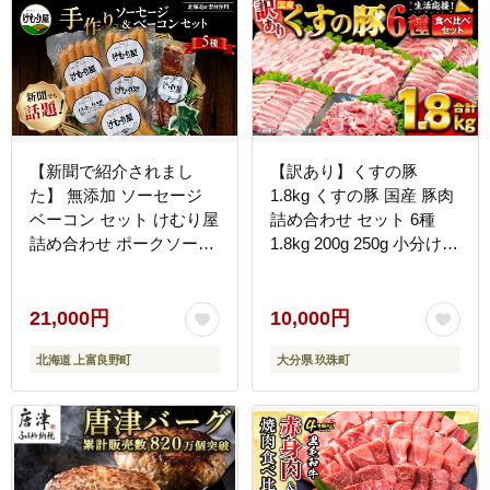
【新聞で紹介されまし
【訳あり】くすの豚
た】 無添加 ソーセージ
1.8kg くすの豚 国産 豚肉
ベーコン セット けむり屋
詰め合わせ セット 6種
詰め合わせ ポークソーセ
1.8kg 200g 250g 小分け
ージ ポーク フランクフル
真空パック 冷凍 訳あり
ト ペッパーウインナー ペ
肉料理 焼肉 しゃぶしゃぶ
ッパー バラベーコン ウイ
鍋料理 バラ 肩ロース ロ
21,000円
10,000円
ンナー ウィンナー
ース モモ 肩バラ 豚肉 豚
北海道 上富良野町
大分県 玖珠町
肉 豚肉