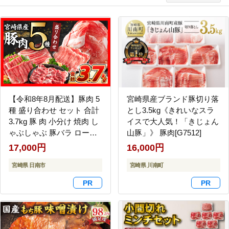
【令和8年8月配送】豚肉 5
宮崎県産ブランド豚切り落
種 盛り合わせ セット 合計
とし3.5kg《きれいなスラ
3.7kg 豚 肉 小分け 焼肉 し
イスで大人気！「きじょん
ゃぶしゃぶ 豚バラ ロース
山豚」》 豚肉[G7512]
赤身 こま切れ スライス 宮
17,000円
16,000円
崎県産 国産 食品 豚丼 豚し
ゃぶ おかず 小間切れ 真空
宮崎県 日南市
宮崎県 川南町
パック 食べ比べ おすすめ
料理に大活躍 ミヤチク 宮
崎県 日南市 送料無料
_CB119-26-08