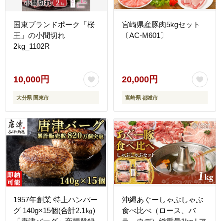
国東ブランドポーク「桜
宮崎県産豚肉5kgセット
王」の小間切れ
〔AC-M601〕
2kg_1102R
10,000円
20,000円
大分県 国東市
宮崎県 都城市
1957年創業 特上ハンバー
沖縄あぐーしゃぶしゃぶ
グ 140g×15個(合計2.1㎏)
食べ比べ（ロース、バ