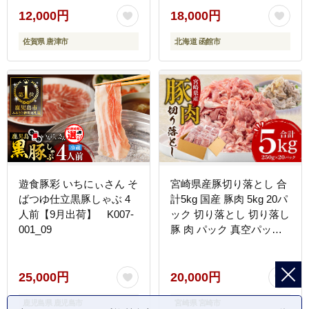
12,000円
18,000円
佐賀県 唐津市
北海道 函館市
遊食豚彩 いちにぃさん そ
宮崎県産豚切り落とし 合
ばつゆ仕立黒豚しゃぶ 4
計5kg 国産 豚肉 5kg 20パ
人前【9月出荷】 K007-
ック 切り落とし 切り落し
001_09
豚 肉 パック 真空パック
小分け 冷凍 豚汁 豚丼 豚
キムチ 焼きそば 肉じゃが
お鍋 グルメ お取り寄せ
25,000円
20,000円
鹿児島県 鹿児島市
宮崎県 宮崎市