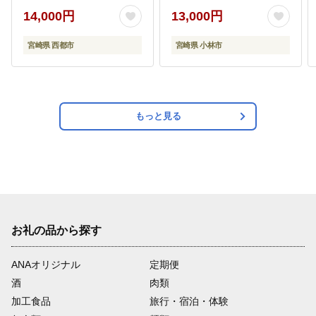
スライス 小分け 大容量
肉 生姜焼き 焼肉 スライ
14,000円
13,000円
宮崎県西都市 豚しゃぶ
ス 限定 小分け 宮崎 冷
すき焼き
凍）
宮崎県 西都市
宮崎県 小林市
もっと見る
お礼の品から探す
ANAオリジナル
定期便
酒
肉類
加工食品
旅行・宿泊・体験