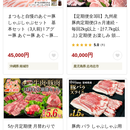
まつもと自慢のあぐー豚
【定期便全3回】九州産
しゃぶしゃぶセット 基
豚肉定期便(3ヵ月連続・
本セット（3人前) I アグ
毎回2kg以上・計7.7kg以
ー豚 あぐー豚 あぐ～豚
上) 定期便 お楽しみ 頒布
豚肉 ぶた肉 ブランド豚
会 国産 肉 豚肉 豚バラ ロ
5.0
（1）
沖縄豚 沖縄県 南城市 ふ
ース 冷凍 小分け すき焼
るさと納税 食彩酒房 まつ
き しゃぶしゃぶ 豚しゃぶ
45,000円
40,000円
もと
ランキング 人気 とんかつ
沖縄県 南城市
鹿児島県 志布志市
トンカツ t0040-013
5か月定期便 月替わりで
豚肉 バラ しゃぶしゃぶ用