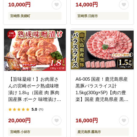
にく ブタニク 個包装 冷
人気 おすすめ お取り寄せ
10,000円
14,000円
凍 真空パック
グルメ おすそ分け 冷凍
宮崎県 美郷町
宮崎県 日南市
お土産 宮崎県 日南市 送
料無料_BD124-26
【旨味凝縮！】お肉屋さ
A6-005 国産！鹿児島県産
んの宮崎ポーク熟成味噌
黒豚バラスライス計
漬け 1.8㎏（国産 肉 豚肉
1.5kg(300g×5P)【肉の豊
国産豚 ポーク 味噌漬け
楽】国産 鹿児島県産 黒豚
小分け ステーキ 冷凍 惣
肉 豚肉 精肉 豚 豚しゃぶ
5.0
（1）
菜 宮崎 小林市）
豚バラ バラ肉 小分け
20,000円
16,000円
宮崎県 小林市
鹿児島県 霧島市