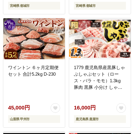
気 しゃぶしゃぶ 国産 宮
宮崎県 都城市
宮崎県 都城市
崎県産
ワイントン ６ヶ月定期便
1779 鹿児島県産黒豚しゃ
セット 合計5.2kg D-230
ぶしゃぶセット（ロー
ス・バラ・モモ）1.3kg
豚肉 黒豚 小分け しゃぶ
しゃぶ 簡単 調理 鹿児島
鹿屋 鎌田黒豚 KN054-
001-02
45,000円
16,000円
山梨県 甲州市
鹿児島県 鹿屋市