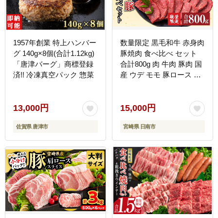
1957年創業 特上ハンバー
数量限定 黒毛和牛 赤身肉
グ 140g×8個(合計1.12kg)
豚焼肉 食べ比べ セット
「唐津バーグ」商標登録
合計800g 肉 牛肉 豚肉 国
済!! 冷凍真空パック 惣菜
産 ウデ モモ 豚ロース 肩
ロース おすすめ おかず
お弁当 食品 BBQ バーベ
キュー キャンプ 晩ご飯
13,000円
15,000円
お祝い 記念日 豚丼 ギフ
佐賀県 唐津市
宮崎県 日南市
ト 贈り物 ミヤチク 宮崎
県 日南市 送料無料
_C153-25