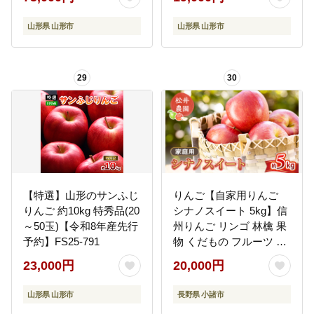
山形県 山形市
山形県 山形市
29
30
【特選】山形のサンふじ
りんご【自家用りんご
りんご 約10kg 特秀品(20
シナノスイート 5kg】信
～50玉)【令和8年産先行
州りんご リンゴ 林檎 果
予約】FS25-791
物 くだもの フルーツ 信
州 長野
23,000円
20,000円
山形県 山形市
長野県 小諸市