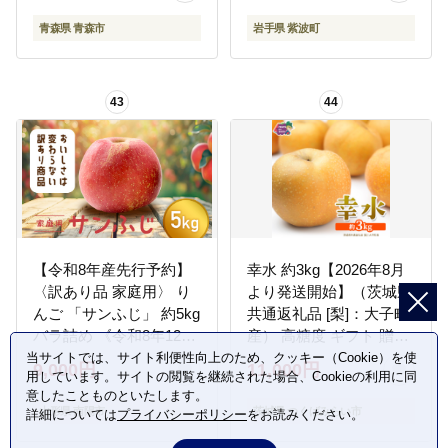
青森県 青森市
岩手県 紫波町
43
44
【令和8年産先行予約】
幸水 約3kg【2026年8月
〈訳あり品 家庭用〉 り
より発送開始】（茨城県
んご 「サンふじ」 約5kg
共通返礼品 [梨]：大子町
バラ詰め 《令和8年12月
産） 高糖度 ギフト 贈り
上旬～令和9年2月下旬発
物 プレゼント フルーツ
当サイトでは、サイト利便性向上のため、クッキー（Cookie）を使
9,000円
11,000円
用しています。サイトの閲覧を継続された場合、Cookieの利用に同
送》 『カネタ高橋青
なし ナシ 和梨 梨 果実
意したことものといたします。
果』 リンゴ 山形県 南陽
旬のフルーツ お取り寄
山形県 南陽市
茨城県 つくばみらい市
詳細については
プライバシーポリシー
をお読みください。
市 [1958]
せ くだもの 果物 みずみ
ずしい [FC72-NT]