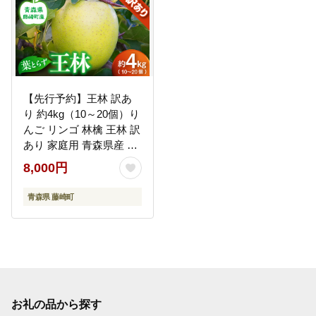
【先行予約】王林 訳あ
り 約4kg（10～20個）り
んご リンゴ 林檎 王林 訳
あり 家庭用 青森県産 果
物 フルーツ F41-0026
8,000円
青森県 藤崎町
お礼の品から探す