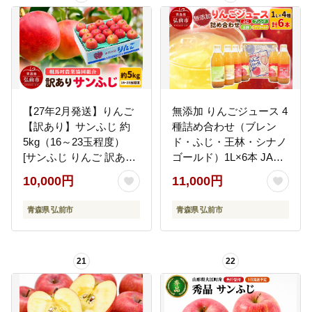
【27年2月発送】りんご
無添加 りんごジュース 4
【訳あり】サンふじ 約
種詰め合わせ（ブレン
5kg（16～23玉程度）
ド・ふじ・王林・シナノ
[サンふじ りんご 訳あり
ゴールド）1L×6本 JA相
アップル おいしい 果実
馬村 [りんごジュース ア
10,000円
11,000円
果物 赤色 美味 林檎]
ップルジュース ブレン
ド ふじ 王林 シナノゴー
青森県 弘前市
青森県 弘前市
ルド 飲料 詰め合わせ セ
ット JA相馬村 青森県 弘
前市]
21
22