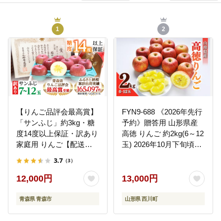
1
2
【りんご品評会最高賞】
FYN9-688 《2026年先行
「サンふじ」約3kg・糖
予約》贈答用 山形県産
度14度以上保証・訳あり
高徳 りんご 約2kg(6～12
家庭用 りんご【配送不
玉) 2026年10月下旬頃か
可地域：離島】
ら順次発送 林檎 リンゴ
3.7
（3）
小玉 蜜 秋果実 果物 くだ
もの フルーツ 贈り物 ギ
12,000円
13,000円
フト プレゼント 化粧箱
産地直送 山形県 西川町
青森県 青森市
山形県 西川町
月山