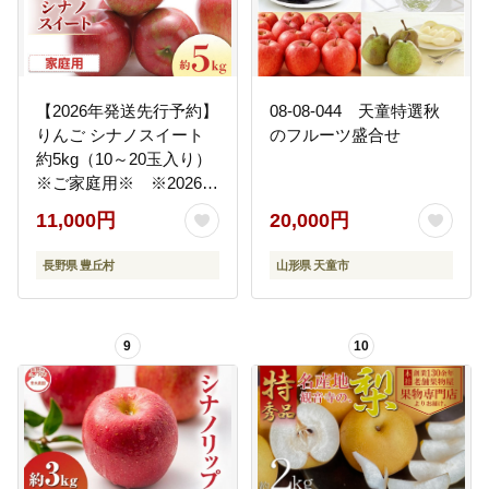
【2026年発送先行予約】
08-08-044 天童特選秋
りんご シナノスイート
のフルーツ盛合せ
約5kg（10～20玉入り）
※ご家庭用※ ※2026年
10月発送予定※
11,000円
20,000円
長野県 豊丘村
山形県 天童市
9
10