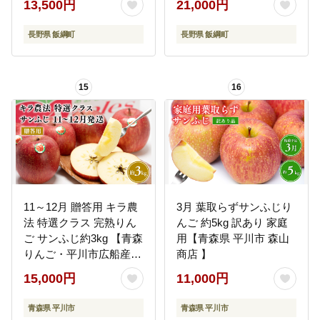
13,500円
21,000円
で順次発送予定 宮本フ
ーム エコファーマー 減
ァーム エコファーマー
農薬栽培 傷 変形 サビ あ
長野県 飯綱町
長野県 飯綱町
減農薬栽培 傷 変形 サビ
り 長野県 飯綱町 [1492]
あり 長野県 飯綱町
[1490]
15
16
11～12月 贈答用 キラ農
3月 葉取らずサンふじり
法 特選クラス 完熟りん
んご 約5kg 訳あり 家庭
ご サンふじ約3kg 【青森
用【青森県 平川市 森山
りんご・平川市広船産・
商店 】
11月・12月】【hi-0008-
15,000円
11,000円
009】
青森県 平川市
青森県 平川市