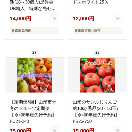
5k(18～30個入)黒昇会
ドスホワイト25％
DB箱入 特殊な光セン
サ選果【配送不可地域：
14,000円
12,000円
離島】
青森県 黒石市
青森県 五所川原市
27
28
【定期便5回】山形市☆
山形のサンふじりんご
冬のフルーツ定期便
約10kg 秀品(20～50玉)
【令和8年産先行予約】
【令和8年産先行予約】
FU21-240
FS25-790
75,000円
19,000円