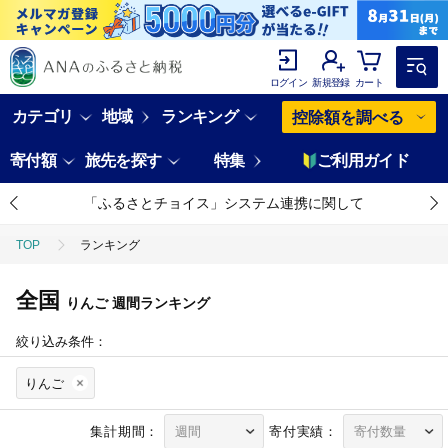
ログイン
新規登録
カート
カテゴリ
地域
ランキング
控除額を調べる
寄付額
旅先を探す
特集
ご利用ガイド
「ふるさとチョイス」システム連携に関して
TOP
ランキング
全国
りんご
週間ランキング
絞り込み条件：
りんご
集計期間：
寄付実績：