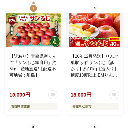
3
4
【訳あり】青森県産りん
【26年12月発送】りんご
ご「サンふじ家庭用」約
葉取らず サンふじ【訳
5kg 産地直送!【配送不
あり】約10kg【蜜入り】
可地域：離島】
糖度13度以上 EMりんご
林檎 リンゴ 果物 くだも
の フルーツ 青森県 弘前
市 不揃い 規格外 [先行予
10,000円
18,000円
約 家庭用 産地直送 アッ
プル 青森県 弘前市]
青森県 青森市
青森県 弘前市
5
6