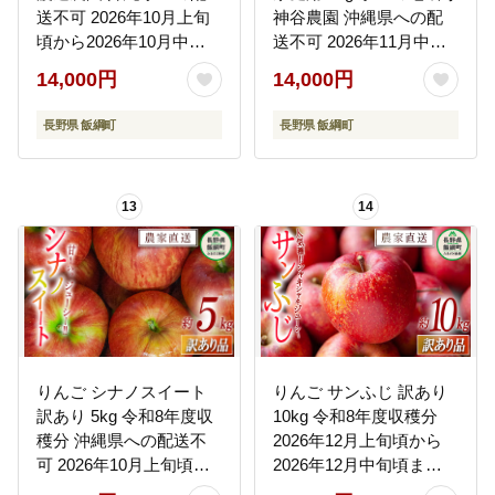
送不可 2026年10月上旬
神谷農園 沖縄県への配
頃から2026年10月中旬
送不可 2026年11月中旬
頃まで順次発送予定 令
頃から2026年12月下旬
14,000円
14,000円
和8年度収穫分 エコファ
頃まで順次発送予定 令
ーマー認定 減農薬栽培
和8年度収穫分 信州 果物
長野県 飯綱町
長野県 飯綱町
長野県 飯綱町 [1020]
フルーツ リンゴ 林檎 長
野 予約 農家直送 長野県
飯綱町 [1254]
13
14
りんご シナノスイート
りんご サンふじ 訳あり
訳あり 5kg 令和8年度収
10kg 令和8年度収穫分
穫分 沖縄県への配送不
2026年12月上旬頃から
可 2026年10月上旬頃か
2026年12月中旬頃まで
ら2026年10月中旬頃ま
順次発送予定 宮本ファ