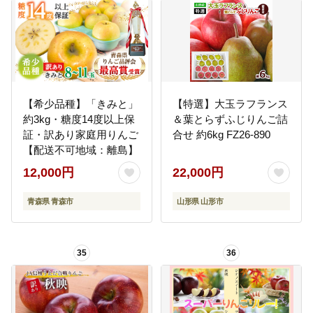
綱町 [0300]
【希少品種】「きみと」
【特選】大玉ラフランス
約3kg・糖度14度以上保
＆葉とらずふじりんご詰
証・訳あり家庭用りんご
合せ 約6kg FZ26-890
【配送不可地域：離島】
12,000円
22,000円
青森県 青森市
山形県 山形市
35
36