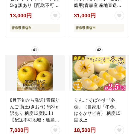
5kg 訳あり【配送不可地
庭用)青森産 産地直送
域：離島・沖縄県】
【配送不可地域：離島】
13,000円
31,000円
青森県 青森市
青森県 青森市
41
42
8月下旬から発送! 青森り
りんご そばかす「冬
んご 黄王(きおう) 約3kg
恋」（自家用「冬恋」
訳あり 糖度12度以上!
はるかサビ有） 糖度15
【配送不可地域：離島・
度以上
沖縄県】
7,000円
18,500円