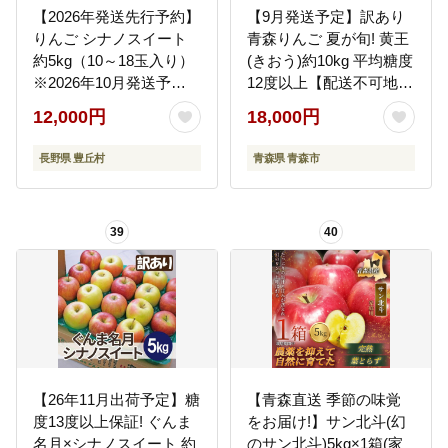
【2026年発送先行予約】
【9月発送予定】訳あり
りんご シナノスイート
青森りんご 夏が旬! 黄王
約5kg（10～18玉入り）
(きおう)約10kg 平均糖度
※2026年10月発送予定
12度以上【配送不可地
※
域：離島・沖縄県】
12,000円
18,000円
長野県 豊丘村
青森県 青森市
39
40
【26年11月出荷予定】糖
【青森直送 季節の味覚
度13度以上保証! ぐんま
をお届け!】サン北斗(幻
名月×シナノスイート 約
のサン北斗)5kg×1箱(家