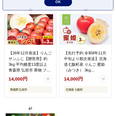
OK
45
46
【26年12月発送】りんご
【先行予約 令和8年11月
サンふじ【贈答用】約
中旬より順次発送】北海
3kg 平均糖度13度以上
道七飯町産 りんご 蜜姫
青森県 弘前市 果物 フル
（みつき） 3kg
ーツ 林檎 リンゴ くだも
NAAL002
14,000円
14,000円
の 贈り物 ギフト [先行予
約 産地直送 アップル 青
青森県 弘前市
北海道 七飯町
森県 弘前市]
47