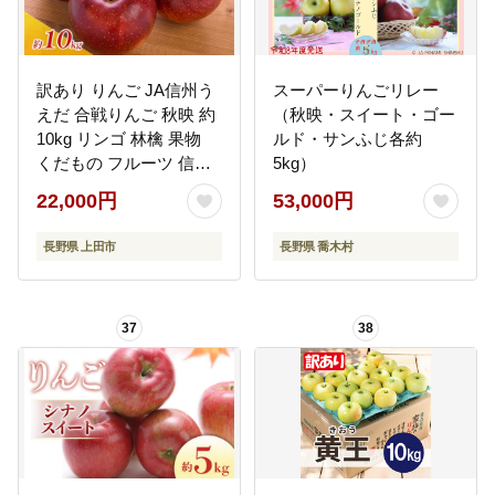
訳あり りんご JA信州う
スーパーりんごリレー
えだ 合戦りんご 秋映 約
（秋映・スイート・ゴー
10kg リンゴ 林檎 果物
ルド・サンふじ各約
くだもの フルーツ 信州
5kg）
長野 離乳食 訳アリ わけ
22,000円
53,000円
あり 傷
長野県 上田市
長野県 喬木村
37
38