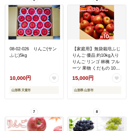
08-02-026 りんご(サン
【家庭用】無袋栽培ふじ
ふじ)5kg
りんご 優品 約10kg入り
りんご リンゴ 林檎 フル
ーツ 果物 くだもの 10キ
ロ 送料無料 山形【令和8
10,000円
15,000円
年産先行予約】FS25-
763
山形県 天童市
山形県 山形市
7
8