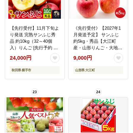
【先行受付】11月下旬よ
《先行受付》【2027年1
り発送 完熟サンふじ秀
月発送予定】 サンふじ
品 約10kg（32～40個
約5kg・秀品【大江町
入）りんご [先行予約 秋
産・山形りんご・大地農
田県 横手市 林檎 リンゴ
産】
24,000円
9,000円
果物 フルーツ 減農薬栽
培 有機質栽培 無袋栽培
秋田県 横手市
山形県 大江町
サンふじ さんふじ サン
フジ 【りんご】特集]
23
24