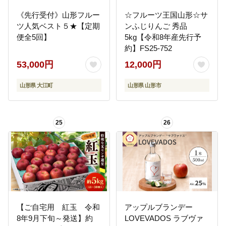
《先行受付》山形フルー
☆フルーツ王国山形☆サ
ツ人気ベスト５★【定期
ンふじりんご 秀品
便全5回】
5kg【令和8年産先行予
約】FS25-752
53,000円
12,000円
山形県 大江町
山形県 山形市
25
26
【ご自宅用 紅玉 令和
アップルブランデー
8年9月下旬～発送】約
LOVEVADOS ラブヴァ