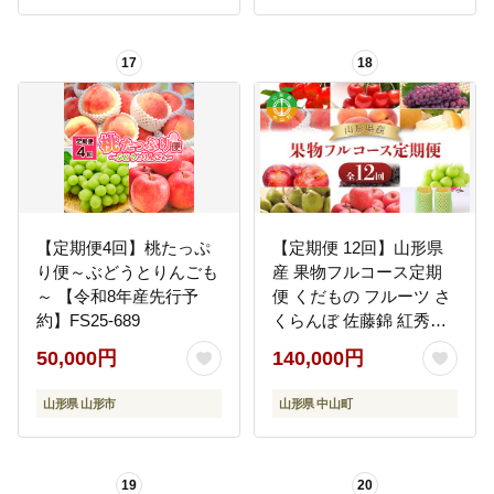
17
18
【定期便4回】桃たっぷ
【定期便 12回】山形県
り便～ぶどうとりんごも
産 果物フルコース定期
～ 【令和8年産先行予
便 くだもの フルーツ さ
約】FS25-689
くらんぼ 佐藤錦 紅秀峰
桃 もも すもも 和梨 豊水
50,000円
140,000円
幸水 秋姫 ぶどう シャイ
ンマスカット デラウェ
山形県 山形市
山形県 中山町
ア スチューベン ラ・フ
ランス ラフランス りん
ご 山形県 中山町 F4A-
19
20
0492