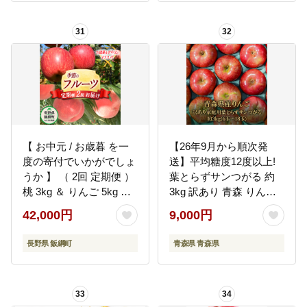
31
32
【 お中元 / お歳暮 を一
【26年9月から順次発
度の寄付でいかがでしょ
送】平均糖度12度以上!
うか 】 （ 2回 定期便 ）
葉とらずサンつがる 約
桃 3kg ＆ りんご 5kg D
3kg 訳あり 青森 りんご
コース 配送先は本州限
【配送不可地域：離島・
42,000円
9,000円
定 桃 ：2026年8月上旬
沖縄県】
頃～2026年8月下旬頃ま
長野県 飯綱町
青森県 青森県
で発送 / りんご：2026年
12月上旬頃～2026年12
月中旬頃まで発送 ふる
33
34
さと振興公社 長野県 飯