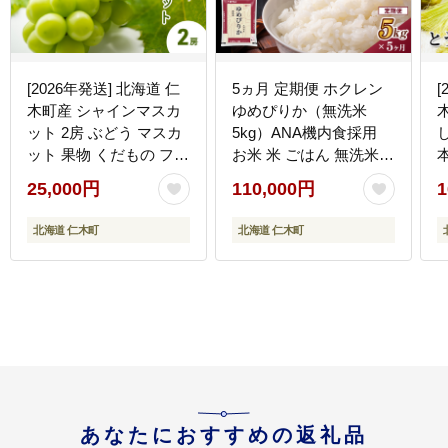
[2026年発送] 北海道 仁
5ヵ月 定期便 ホクレン
[
木町産 シャインマスカ
ゆめぴりか（無洗米
ット 2房 ぶどう マスカ
5kg）ANA機内食採用
ット 果物 くだもの フル
お米 米 ごはん 無洗米
ーツ 季節のフルーツ [鶴
白米 国産 北海道 こめ
25,000円
110,000円
1
田農園]
コメ [JA新おたる]
北海道 仁木町
北海道 仁木町
あなたにおすすめの返礼品