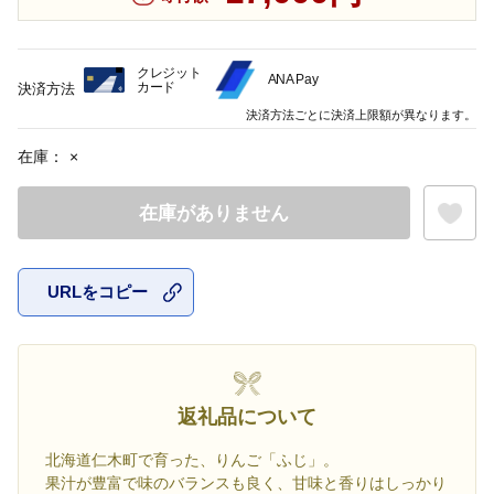
クレジット
ANA Pay
カード
決済方法
決済方法ごとに決済上限額が異なります。
在庫：
×
在庫がありません
URLをコピー
お気に入
返礼品について
北海道仁木町で育った、りんご「ふじ」。
果汁が豊富で味のバランスも良く、甘味と香りはしっかり