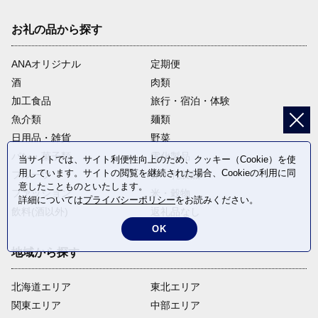
お礼の品から探す
ANAオリジナル
定期便
酒
肉類
加工食品
旅行・宿泊・体験
魚介類
麺類
日用品・雑貨
野菜
パン・菓子類
電化製品
当サイトでは、サイト利便性向上のため、クッキー（Cookie）を使
用しています。サイトの閲覧を継続された場合、Cookieの利用に同
フルーツ
卵・乳製品
意したことものといたします。
ファッション
米・穀物
詳細については
プライバシーポリシー
をお読みください。
飲料(酒以外)
返礼品なし
OK
地域から探す
北海道エリア
東北エリア
関東エリア
中部エリア