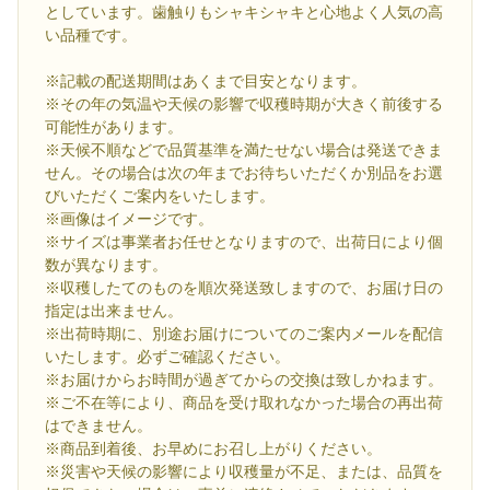
としています。歯触りもシャキシャキと心地よく人気の高
い品種です。
※記載の配送期間はあくまで目安となります。
※その年の気温や天候の影響で収穫時期が大きく前後する
可能性があります。
※天候不順などで品質基準を満たせない場合は発送できま
せん。その場合は次の年までお待ちいただくか別品をお選
びいただくご案内をいたします。
※画像はイメージです。
※サイズは事業者お任せとなりますので、出荷日により個
数が異なります。
※収穫したてのものを順次発送致しますので、お届け日の
指定は出来ません。
※出荷時期に、別途お届けについてのご案内メールを配信
いたします。必ずご確認ください。
※お届けからお時間が過ぎてからの交換は致しかねます。
※ご不在等により、商品を受け取れなかった場合の再出荷
はできません。
※商品到着後、お早めにお召し上がりください。
※災害や天候の影響により収穫量が不足、または、品質を