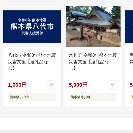
八代市 令和8年熊本地震
氷川町 令和8年熊本地震
災害支援【返礼品な
災害支援【返礼品な
し】
し】
し
1,000円
5,000円
5
熊本県 八代市
熊本県 氷川町