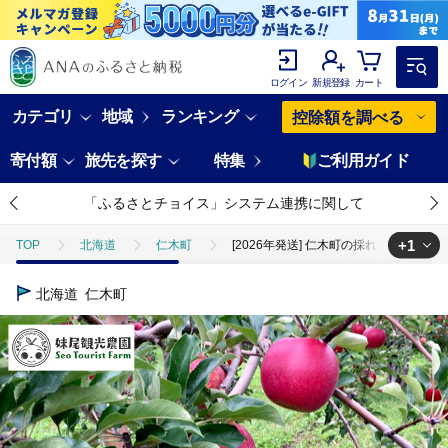
ログイン
新規登録
カート
カテゴリ
地域
ランキング
控除額を調べる
寄付額
旅先を探す
特集
ご利用ガイド
「ふるさとチョイス」システム連携に関して
+1
TOP
北海道
仁木町
[2026年発送] 仁木町の採れたてりんご
TOP
フルーツ
りんご
[2026年発送] 仁木町の採れたてりん
北海道
仁木町