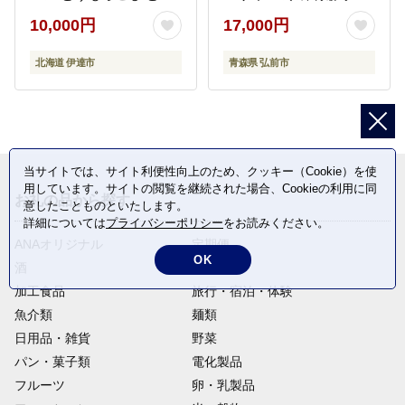
きび トウモロコシ 缶 缶
前市 [とうもろこし 朝採
10,000円
17,000円
詰 国産 甘い 長期保存 備
り 嶽きみ だけきみ 冷蔵
蓄 常温 クレードル 送料
高糖度]
北海道 伊達市
青森県 弘前市
無料 伊達市
当サイトでは、サイト利便性向上のため、クッキー（Cookie）を使
用しています。サイトの閲覧を継続された場合、Cookieの利用に同
お礼の品から探す
意したことものといたします。
詳細については
プライバシーポリシー
をお読みください。
ANAオリジナル
定期便
OK
酒
肉類
加工食品
旅行・宿泊・体験
魚介類
麺類
日用品・雑貨
野菜
パン・菓子類
電化製品
フルーツ
卵・乳製品