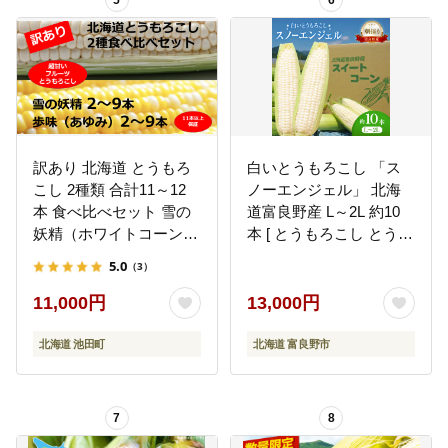
5
6
訳あり 北海道 とうもろ
白いとうもろこし 「ス
こし 2種類 合計11～12
ノーエンジェル」 北海
本 食べ比べセット 雪の
道富良野産 L～2L 約10
妖精（ホワイトコーン）
本 [ とうもろこし とうき
2～9本、あゆみ（歩味、
び コーン ホワイトコー
5.0
（3）
バイカラー）2～9本 期
ン 野菜 北海道 富良野 ]
間限定 数量限定 トウモ
11,000円
13,000円
ロコシ
北海道 池田町
北海道 富良野市
7
8