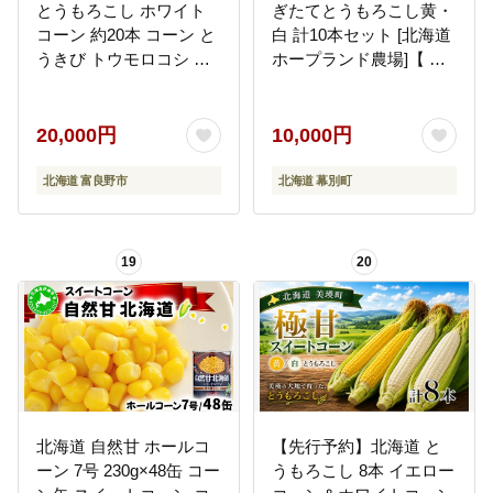
とうもろこし ホワイト
ぎたてとうもろこし黄・
コーン 約20本 コーン と
白 計10本セット [北海道
うきび トウモロコシ ホ
ホープランド農場]【 と
ワイトショコラ 2Lサイ
うきび トウモロコシ と
ズ 野菜 甘い BBQ 北海
うもろこし 野菜 夏野菜
道 富良野 ふらの
フルーツ 北海道 十勝 幕
20,000円
10,000円
別 】
北海道 富良野市
北海道 幕別町
19
20
北海道 自然甘 ホールコ
【先行予約】北海道 と
ーン 7号 230g×48缶 コー
うもろこし 8本 イエロー