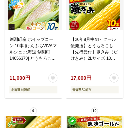
剣淵町産 ホイップコー
【26年8月中旬～クール
ン 10本 [けんぶちVIVAマ
便発送】とうもろこし
ルシェ 北海道 剣淵町
【先行受付】嶽きみ（だ
14656379] とうもろこし
けきみ）2Lサイズ 10本
トウモロコシ ホイップ
青森県弘前市産 岩木山
コーン 夏 甘い ホワイト
麓嶽高原産 [先行予約 お
いしい コーン だけきみ
11,000円
17,000円
とうもろこし ひろさき
ブランド もろこし 弘前
北海道 剣淵町
青森県 弘前市
青森 美味 野菜 嶽きみ]
9
10