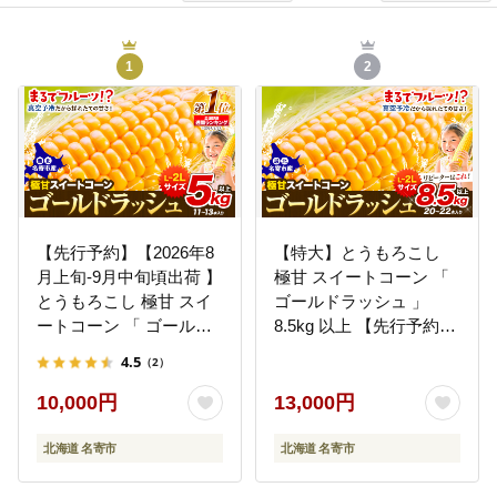
1
2
【先行予約】【2026年8
【特大】とうもろこし
月上旬-9月中旬頃出荷 】
極甘 スイートコーン 「
とうもろこし 極甘 スイ
ゴールドラッシュ 」
ートコーン 「 ゴールド
8.5kg 以上 【先行予約
ラッシュ 」 5kg 以上 11
受付中】《2026年8月上
4.5
（2）
～13本 特大 サイズ --
旬-9月中旬頃出荷》とう
nayoro_loc_31_5k_hp---
もろこし 極甘 スイート
10,000円
13,000円
コーン 「 ゴールドラッ
シュ 」 特大 北海道20～
北海道 名寄市
北海道 名寄市
22本 特大 サイズ北海道
朝採れ 真空予冷 冷蔵 高