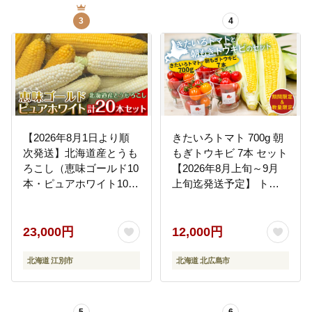
糖度 トウモロコシ ギフ
3
4
ト お中元 野菜 コー
ン---
nayoro_loc_32_8500g_h
p---
【2026年8月1日より順
きたいろトマト 700g 朝
次発送】北海道産とうも
もぎトウキビ 7本 セット
ろこし（恵味ゴールド10
【2026年8月上旬～9月
本・ピュアホワイト10本
上旬迄発送予定】 トマ
セット） EB8-0449
ト とうもろこし トウモ
ロコシ 野菜 朝採れ オー
ガニック
23,000円
12,000円
北海道 江別市
北海道 北広島市