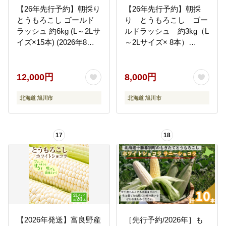
【26年先行予約】朝採り
【26年先行予約】朝採
とうもろこし ゴールド
り とうもろこし ゴー
ラッシュ 約6kg (L～2Lサ
ルドラッシュ 約3kg（L
イズ×15本) (2026年8月
～2Lサイズ× 8本）
中旬発送予定) 【 人気 北
（2026年8月中旬から順
海道産 糖度 生 野菜 スイ
次発送予定）【 人気 北
ートコーン 産地直送 バ
海道産 糖度 生 野菜 スイ
12,000円
8,000円
ーベキュー BBQ コーン
ートコーン 産地直送 バ
旬 お取り寄せ 旭川市 北
ーベキュー BBQ コーン
北海道 旭川市
北海道 旭川市
海道 】_01707
旬 お取り寄せ 旭川市 北
海道 】_04659
17
18
【2026年発送】富良野産
［先行予約/2026年］も