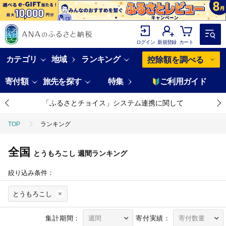
ログイン
新規登録
カート
カテゴリ
地域
ランキング
控除額を調べる
寄付額
旅先を探す
特集
ご利用ガイド
「ふるさとチョイス」システム連携に関して
TOP
ランキング
全国
とうもろこし
週間ランキング
絞り込み条件：
とうもろこし
集計期間：
寄付実績：