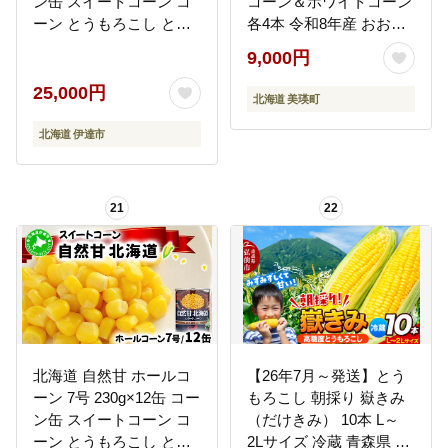
ン缶 スイートコーン コ
コーン＆ホワイトコーン
ーン とうもろこし とう
各4本 令和8年産 おおと
きび トウモロコシ 缶 缶
り｜スイートコーン 朝
9,000円
詰 国産 甘い 長期保存 備
採れ 朝もぎ 新鮮 トウモ
蓄 常温 クレードル 送料
ロコシ コーン 美瑛町 美
25,000円
北海道 美瑛町
無料 伊達市
瑛 びえい [009-40]
北海道 伊達市
21
22
北海道 自然甘 ホールコ
【26年7月～発送】とう
ーン 7号 230g×12缶 コー
もろこし 朝採り 嶽きみ
ン缶 スイートコーン コ
（だけきみ） 10本 L～
ーン とうもろこし とう
2Lサイズ 冷蔵 青森県 弘