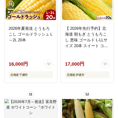
2026年夏発送 とうもろ
【 2026年先行予約】北
こし ゴールドラッシュ L
海道 朝もぎ とうもろこ
～2L 20本
し 恵味 ゴールド L-LLサ
イズ 20本 スイート コー
ン トウモロコシ とうき
び 旬 完熟 野菜 採れたて
朝採り 甘い めぐみ 産地
16,000円
17,000円
直送 道産 送料無料
[55250829]
北海道 千歳市
北海道 伊達市
11
12