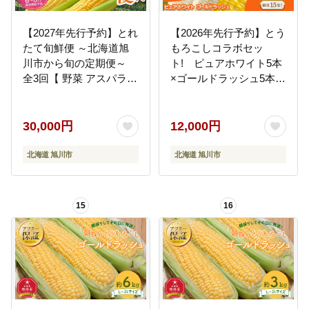
【2027年先行予約】とれ
【2026年先行予約】とう
たて旬鮮便 ～北海道旭
もろこしコラボセッ
川市から旬の定期便～
ト! ピュアホワイト5本
全3回【 野菜 アスパラ
×ゴールドラッシュ5本
グリーンアスパラ アス
（2026年8月下旬から発
パラガス ゴールドラッ
送開始予定）【 白いと
シュ とうもろこし 赤肉
うもろこし 人気 北海道
30,000円
12,000円
メロン フルーツ 果物 旭
産 糖度 生 野菜 スイート
川市ふるさと納税 北海
コーン 産地直送 バーベ
北海道 旭川市
北海道 旭川市
道ふるさと納税 旭川市
キュー BBQ コーン 旬
北海道 お取り寄せ 定期
お取り寄せ 旭川市 北海
便 頒布会 冷蔵配送 クー
道 】_03648
15
16
ル便 】 _01107