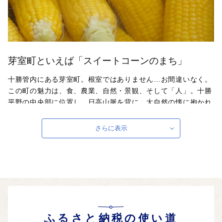
芽室町といえば「スイートコーンのまち」
十勝管内にある芽室町。根室ではありません…お間違いなく。
この町の魅力は、食、農業、自然・景観、そして「人」。十勝
平野の中央部に位置し、日高山脈を背に、大自然の懐に抱かれ
たまち。基幹産業である農業は、肥沃な大地と気候条件に恵ま
れ、小麦・てん菜・ばれいしょ・豆類・スイートコーンなどの
さらに表示
畑作では、道内有数の生産量を誇っています。ふるさと納税返
礼品は、農産物、乳製品、肉、お酒、おつまみ…、まだまだ掘
り起こし切れていない魅力的な商品があり、今後さらに返礼品
数は増え続けていきます。
自治体ホームページは
こちら
（外部サイト）
外部サイトへ遷移します。
個人情報の保護は遷移先サイトの方針に従います。
ふるさと納税の使い道