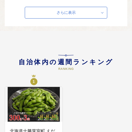
力と豊かな心、健やかな体を育み
「生きる力」を身に付けるため、
教育環境の充実を目指していま
さらに表示
す。
04
（３）ゲートボール等のスポーツ
の振興に関する事業
芽室町は 『ゲートボール発祥の
地』 です。昭和22年に本町で生ま
れて以来、ゲートボールは、全国
自治体内の週間ランキング
で親しまれたスポーツであり、芽
RANKING
室町では毎年、発祥の地杯を冠し
た大会を開催しています。
1
05
（４）子育て支援・青少年健全育
成に関する事業
子育て中の不安解消に向けた相談
窓口の設置や、育児負担軽減を目
的とした 『育児サポートシステ
ム』 の支援など、子育てにやさし
い町を目指しています。
北海道十勝芽室町 えだ