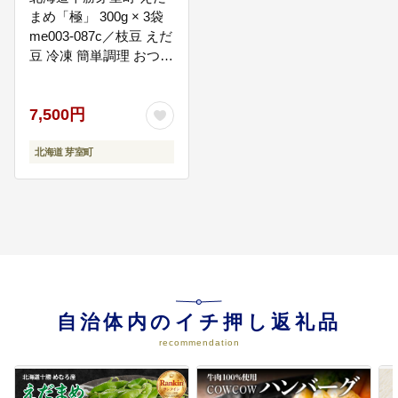
まめ「極」 300g × 3袋
me003-087c／枝豆 えだ
豆 冷凍 簡単調理 おつま
み 晩酌 ビールのお供 お
06
（５）福祉・コミュニティ活動の
弁当 国産 お取り寄せ グ
推進に関する事業
7,500円
ルメ 小分け
障がいのある方が、チャレンジ
し、働き、暮らし続けることがで
北海道 芽室町
きる芽室町を目指して、まちづく
りを進めています。
07
（６）公立芽室病院の運営に関す
る事業
公立芽室病院は、北海道十勝平野
の中央部、秀麗な日高山脈を背景
に大自然のふところに抱かれた芽
自治体内のイチ押し返礼品
室町に所在しています。さらに、
地域包括ケア病床を立ち上げるな
recommendation
ど、町の総合計画に沿って病院経
営を進めています。