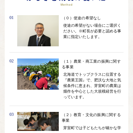
Method
01
（０）使途の希望なし
使途の希望がない場合にご選択く
ださい。※町長が必要と認める事
業に指定いたします。
02
（１）農業・商工業の振興に関す
る事業
北海道でトップクラスに位置する
『農業王国』で、肥沃な大地と気
候条件に恵まれ、芽室町の農業は
畑作を中心とした大規模経営を行
っています。
03
（２）教育・文化の振興に関する
事業
芽室町では子どもたちが確かな学