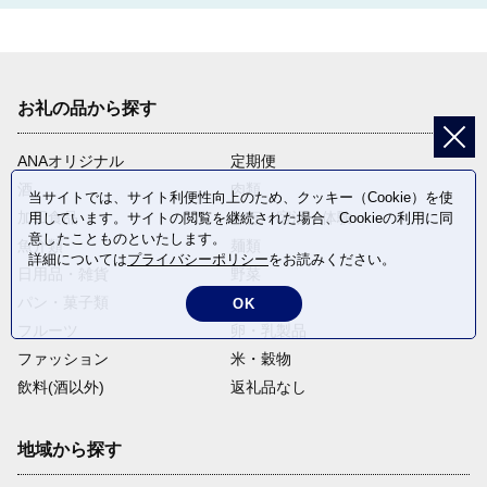
お礼の品から探す
ANAオリジナル
定期便
酒
肉類
当サイトでは、サイト利便性向上のため、クッキー（Cookie）を使
加工食品
旅行・宿泊・体験
用しています。サイトの閲覧を継続された場合、Cookieの利用に同
意したことものといたします。
魚介類
麺類
詳細については
プライバシーポリシー
をお読みください。
日用品・雑貨
野菜
パン・菓子類
電化製品
OK
フルーツ
卵・乳製品
ファッション
米・穀物
飲料(酒以外)
返礼品なし
地域から探す