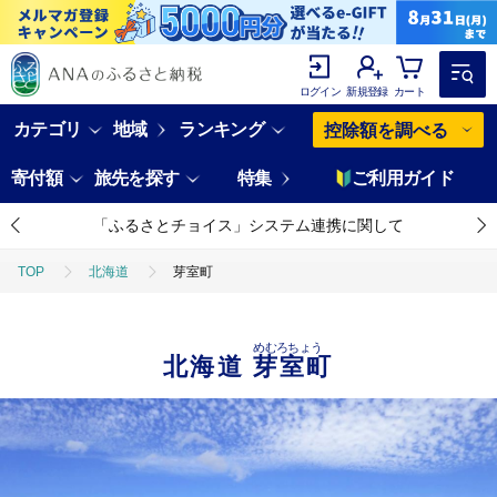
ログイン
新規登録
カート
カテゴリ
地域
ランキング
控除額を調べる
寄付額
旅先を探す
特集
ご利用ガイド
「ふるさとチョイス」システム連携に関して
TOP
北海道
芽室町
めむろちょう
北海道
芽室町