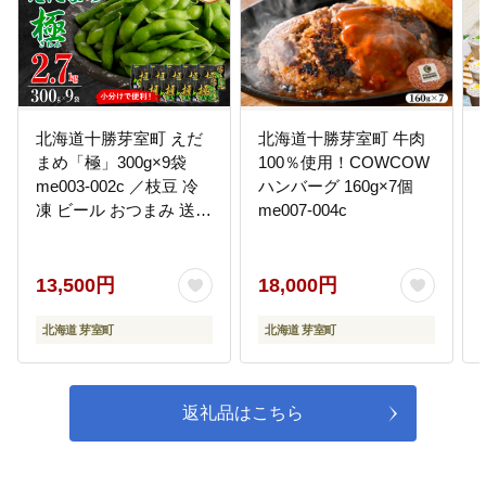
08
（７）自然環境・地域景観の保全
に関する事業
規模の大きな市に隣接していなが
ら、自然を多く残す居住環境が芽
室町の特徴です。この景観と自然
北海道十勝芽室町 えだ
北海道十勝芽室町 牛肉
環境を守るため、芽室町では緑地
保全、緑化推進や、再生可能エネ
まめ「極」300g×9袋
100％使用！COWCOW
ルギーの導入推進などに取り組ん
me003-002c ／枝豆 冷
ハンバーグ 160g×7個
でいます。
凍 ビール おつまみ 送料
me007-004c
無料 特産品 お手軽 お酒
晩酌 お取り寄せ
13,500円
18,000円
北海道 芽室町
北海道 芽室町
返礼品はこちら