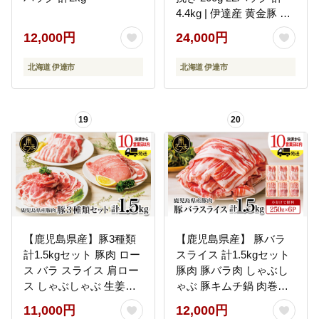
4.4kg | 伊達産 黄金豚 三
元豚 ミンチ 挽肉 お肉 豚
12,000円
24,000円
肉 小分け ハンバーグ 餃
子 カレー 大矢 オオヤミ
北海道 伊達市
北海道 伊達市
ート 冷凍 送料無料
19
20
【鹿児島県産】豚3種類
【鹿児島県産】 豚バラ
計1.5kgセット 豚肉 ロー
スライス 計1.5kgセット
ス バラ スライス 肩ロー
豚肉 豚バラ肉 しゃぶし
ス しゃぶしゃぶ 生姜焼
ゃぶ 豚キムチ鍋 肉巻き
き お肉 国産 小分け 冷凍
炒め物 薄切り 薄手 スラ
11,000円
12,000円
カミチク 南さつま市
イス お肉 国産 小分け パ