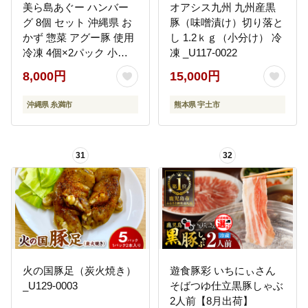
美ら島あぐー ハンバー
オアシス九州 九州産黒
グ 8個 セット 沖縄県 お
豚（味噌漬け）切り落と
かず 惣菜 アグー豚 使用
し 1.2ｋｇ（小分け） 冷
冷凍 4個×2パック 小分
凍 _U117-0022
け おいしい 肉 糸満市 国
8,000円
15,000円
産 肉汁 たっぷり ブラン
ド豚 ジューシー 肉厚 お
沖縄県 糸満市
熊本県 宇土市
中元 ギフト プレゼント
グルメ おつまみ ディナ
ー オードブル 沖縄県 糸
31
32
満市
火の国豚足（炭火焼き）
遊食豚彩 いちにぃさん
_U129-0003
そばつゆ仕立黒豚しゃぶ
2人前【8月出荷】