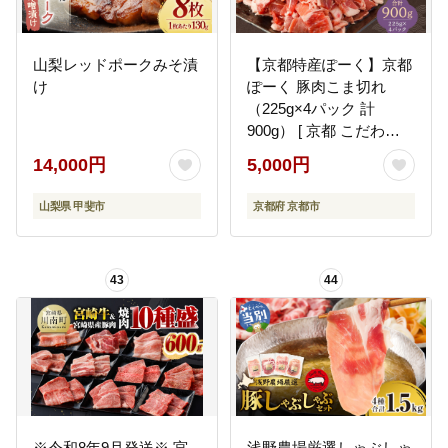
山梨レッドポークみそ漬
【京都特産ぽーく】京都
け
ぽーく 豚肉こま切れ
（225g×4パック 計
900g） [ 京都 こだわり
の京都府産 小分け 人気
14,000円
5,000円
おすすめ お肉 たっぷり
使いやすい ギフト プレ
山梨県 甲斐市
京都府 京都市
ゼント お取り寄せ 通販
送料無料 ふるさと納税 ]
43
44
※令和8年9月発送※ 宮
浅野農場厳選しゃぶしゃ