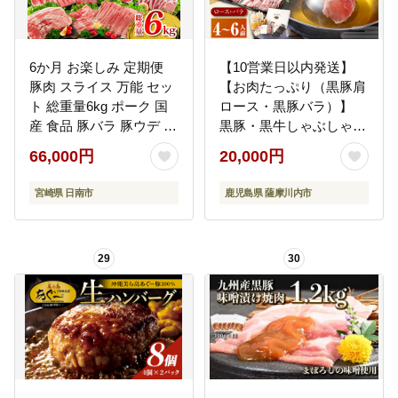
6か月 お楽しみ 定期便
【10営業日以内発送】
豚肉 スライス 万能 セッ
【お肉たっぷり（黒豚肩
ト 総重量6kg ポーク 国
ロース・黒豚バラ）】
産 食品 豚バラ 豚ウデ 豚
黒豚・黒牛しゃぶしゃぶ
モモ 豚ロース 豚肩ロー
専門店SATSUMAの黒豚
66,000円
20,000円
ス すき焼き しゃぶしゃ
しゃぶしゃぶセット（4
ぶ とんかつ 生姜焼き お
～6人前） BSR-368-3-
宮崎県 日南市
鹿児島県 薩摩川内市
かず お弁当 おつまみ 贅
00
沢 ご褒美 お祝 記念日 お
取り寄せ 宮崎県 日南市
29
30
送料無料_IF3-23