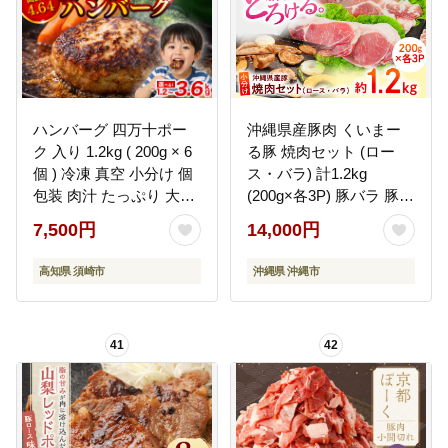
ハンバーグ 四万十ポー
沖縄県産豚肉 くいまー
ク 入り 1.2kg ( 200g × 6
る豚 焼肉セット (ロー
個 ) 冷凍 真空 小分け 個
ス・バラ) 計1.2kg
包装 肉汁 たっぷり 大容
(200g×各3P) 豚バラ 豚ロ
量 大きめ 合挽き 牛肉 豚
ース スライス 焼き肉 小
7,500円
14,000円
肉 保存料 不使用 ビーフ
分け 沖縄市 / 宮城ふぁー
ポーク 合いびき肉 挽肉
む [BCAJ001] 冷凍 スト
高知県 須崎市
沖縄県 沖縄市
ジューシー お弁当 おか
ック
ず 惣菜 晩ごはん 贅沢 ギ
フト 贈り物 贈答
41
42