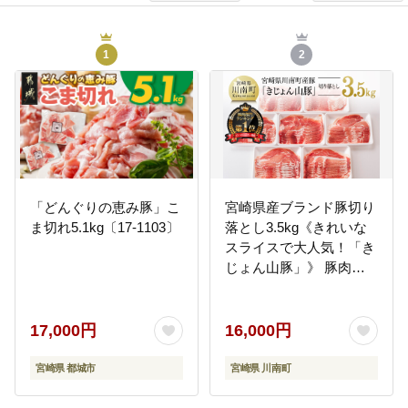
1
2
「どんぐりの恵み豚」こ
宮崎県産ブランド豚切り
ま切れ5.1kg〔17-1103〕
落とし3.5kg《きれいな
スライスで大人気！「き
じょん山豚」》 豚肉
[G7512]
17,000円
16,000円
宮崎県 都城市
宮崎県 川南町