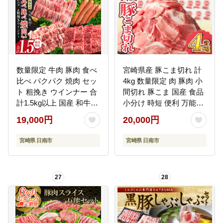
数量限定 牛肉 豚肉 食べ
宮崎県産 豚こま切れ 計
比べ パクパク 焼肉 セッ
4kg 数量限定 肉 豚肉 小
ト 粗挽き ウインナー 合
間切れ 豚こま 国産 食品
計1.5kg以上 国産 和牛
小分け 時短 便利 万能食
ウデ 豚肩ロース 豚バラ
材 晩ご飯 おかず お弁当
19,000円
20,000円
おかず 食品 人気 グルメ
おつまみ 炒め物 煮物 豚
お弁当 BBQ キャンプ グ
汁 カレー 肉豆腐 冷凍 お
宮崎県 日南市
宮崎県 日南市
ランピング 詰め合わせ
すすめ 大容量 チャック
おすすめ お取り寄せ ミ
付き袋 ギフト 贈り物 贈
ヤチク 宮崎県 日南市 送
答 宮崎県 日南市 送料無
27
28
料無料_CD78-25
料_D102-24