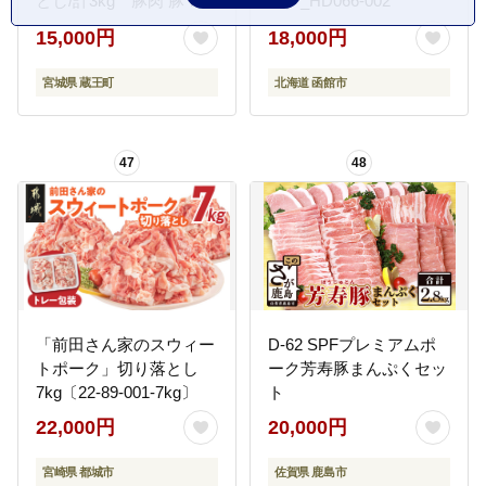
とし/計3kg 豚肉 豚 ブ
本）_HD066-002
ランド豚 小分け 豚こま
15,000円
18,000円
豚小間 切落し ジャパン
エックス 蔵王 人気
宮城県 蔵王町
北海道 函館市
【04301-0067】
47
48
「前田さん家のスウィー
D-62 SPFプレミアムポ
トポーク」切り落とし
ーク芳寿豚まんぷくセッ
7kg〔22-89-001-7kg〕
ト
22,000円
20,000円
宮崎県 都城市
佐賀県 鹿島市