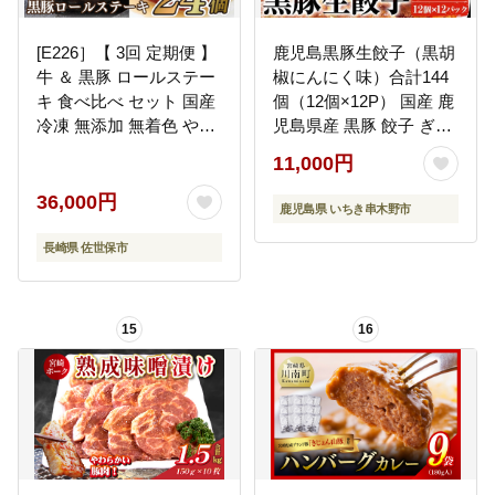
[E226］【 3回 定期便 】
鹿児島黒豚生餃子（黒胡
牛 ＆ 黒豚 ロールステー
椒にんにく味）合計144
キ 食べ比べ セット 国産
個（12個×12P） 国産 鹿
冷凍 無添加 無着色 やわ
児島県産 黒豚 餃子 ぎょ
らか ジューシー 個包装
うざ ギョーザ ギョウザ
11,000円
ステーキ ギフト 贈答 ビ
冷凍餃子 冷凍 冷凍食品
ーフ 牛肉 ポーク 豚肉 豚
惣菜 弁当 おかず 小分け
36,000円
鹿児島県 いちき串木野市
豊味館 長崎県 佐世保市
詰め合わせ 【00-008-
09】
長崎県 佐世保市
15
16