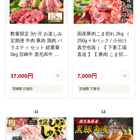
数量限定 3か月 お楽しみ
国産豚肉こま切れ 2kg （
定期便 牛肉 豚肉 鶏肉 バ
250g × 8パック / 小分け
ラエティ セット 総重量
真空包装 ）【 下妻工場
5kg 宮崎牛 黒毛和牛 国
直送 】【 豚肉 こま切れ
産 ブランド牛 食品 おか
パック 小分け 便利 国産
ず お弁当 おつまみ 切り
料理 ポーク ぶたにく 国
落とし 切身 焼肉 からあ
産豚 マルリン】
37,000円
7,000円
げ お取り寄せ グルメ 小
分け 真空パック おすそ
宮崎県 日南市
茨城県 下妻市
分け 宮崎県 日南市 送料
無料_FG13-26
11
12