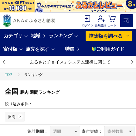
ログイン
新規登録
カート
カテゴリ
地域
ランキング
控除額を調べる
寄付額
旅先を探す
特集
ご利用ガイド
「ふるさとチョイス」システム連携に関して
TOP
ランキング
全国
豚肉
週間ランキング
絞り込み条件：
豚肉
集計期間：
寄付実績：