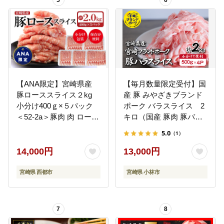
5
6
【ANA限定】宮崎県産
【毎月数量限定受付】国
豚ローススライス２kg
産 豚 みやざきブランド
小分け400ｇ×５パック
ポーク バラスライス 2
＜52-2a＞豚肉 肉 ロース
キロ（国産 豚肉 豚バラ
スライス 小分け 大容量
肉 生姜焼き 焼肉 スライ
5.0
（1）
宮崎県西都市 豚しゃぶ
ス 限定 小分け 宮崎 冷
すき焼き
凍）
14,000円
13,000円
宮崎県 西都市
宮崎県 小林市
7
8