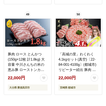
49
50
豚肉 ロース とんかつ
「高城の里」わくわく
(150g×12枚 計1.8kg) 大
4.1kgセット(真空)〔22-
容量 中川さんちの米の
84-001-4100g〕(都城市)
恵み豚 ローストンカツ
リピーター続出 豚肉 都
トンカツ ブランド豚 豚
城産豚 高城の里 しゃぶ
22,000円
22,000円
ロース お肉 冷凍 【スピ
しゃぶ バラ 焼肉 切り落
ード発送】
とし 肩ローススライス
大分県 豊後高田市
宮崎県 都城市
ロース とんかつ ブラン
ド豚 ギャル曽根さんお
すすめの豚肉返礼品