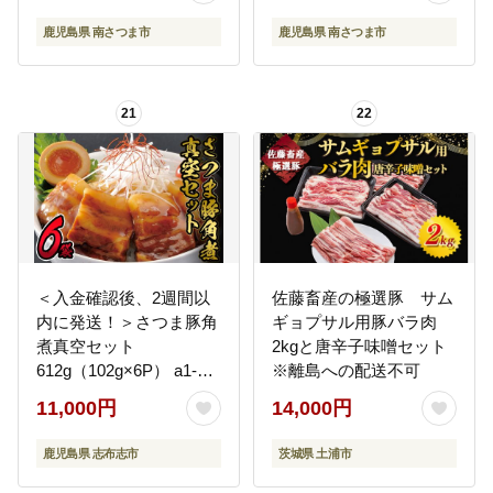
ック 冷凍 カミチク 南さ
鹿児島県 南さつま市
鹿児島県 南さつま市
つま市
21
22
＜入金確認後、2週間以
佐藤畜産の極選豚 サム
内に発送！＞さつま豚角
ギョプサル用豚バラ肉
煮真空セット
2kgと唐辛子味噌セット
612g（102g×6P） a1-
※離島への配送不可
073-2w
11,000円
14,000円
鹿児島県 志布志市
茨城県 土浦市