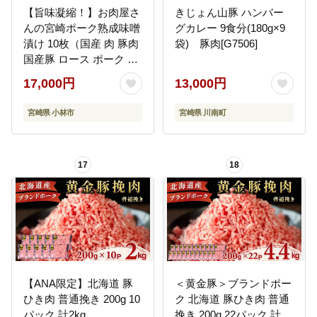
【旨味凝縮！】お肉屋さ
きじょん山豚 ハンバー
んの宮崎ポーク熟成味噌
グカレー 9食分(180g×9
漬け 10枚（国産 肉 豚肉
袋) 豚肉[G7506]
国産豚 ロース ポーク 味
噌漬け 小分け ステーキ
17,000円
13,000円
冷凍）
宮崎県 小林市
宮崎県 川南町
17
18
【ANA限定】北海道 豚
＜黄金豚＞ブランドポー
ひき肉 普通挽き 200g 10
ク 北海道 豚ひき肉 普通
パック 計2kg
挽き 200g 22パック 計