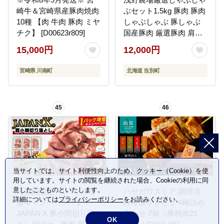
崎牛＆宮崎県産豚肉焼肉
ぶセット1.5kg 豚肉 豚肉
10種 【肉 牛肉 豚肉 ミヤ
しゃぶしゃぶ 豚しゃぶ
チク】 [D00623r809]
国産豚肉 厳選豚肉 肩ロ
ース バラ モモ しゃぶし
15,000円
12,000円
ゃぶ 食べ比べ ギフト
_tb02-004
宮崎県 川南町
北海道 当別町
45
46
当サイトでは、サイト利便性向上のため、クッキー（Cookie）を使
用しています。サイトの閲覧を継続された場合、Cookieの利用に同
意したことものといたします。
【期間限定・1パック増
ハセガワストア 調理済
詳細については
プライバシーポリシー
をお読みください。
量キャンペーン！】
み冷凍やきとり 4種詰め
JAPAN X 豚小間切り落
合わせ 7袋（豚精肉21
OK