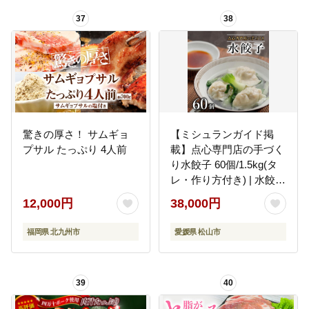
37
38
驚きの厚さ！ サムギョ
【ミシュランガイド掲
プサル たっぷり 4人前
載】点心専門店の手づく
り水餃子 60個/1.5kg(タ
レ・作り方付き) | 水餃子
餃子 ギョーザ 餃子 ギョ
12,000円
38,000円
ーザ 点心 中華 手作り ギ
ョーザ 餃子 冷凍 点心 中
福岡県 北九州市
愛媛県 松山市
華 点心 中華料理 愛媛県
松山市
39
40