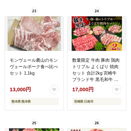
23
24
モンヴェール農山のモン
数量限定 牛肉 豚肉 鶏肉
ヴェールポーク食べ比べ
トリプル よくばり 焼肉
セット 1.1kg
セット 合計2kg 宮崎牛
ブランド牛 黒毛和牛 国
産 食品 高級 贅沢 ご褒美
13,000円
17,000円
お祝 人気 おすすめ おか
ず お弁当 BBQ キャンプ
熊本県 熊本県
宮崎県 日南市
グランピング お取り寄
せ グルメ 詰め合わせ 大
容量 宮崎県 日南市 送料
25
26
無料_CB101-25