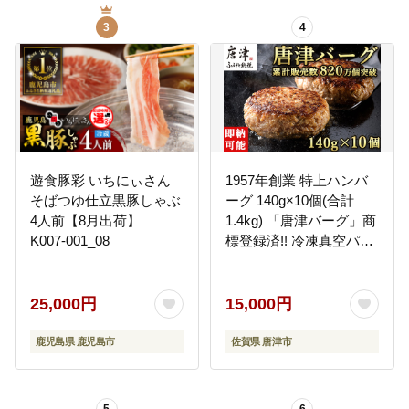
3
4
遊食豚彩 いちにぃさん
1957年創業 特上ハンバ
そばつゆ仕立黒豚しゃぶ
ーグ 140g×10個(合計
4人前【8月出荷】
1.4kg) 「唐津バーグ」商
K007-001_08
標登録済!! 冷凍真空パッ
ク 惣菜
25,000円
15,000円
鹿児島県 鹿児島市
佐賀県 唐津市