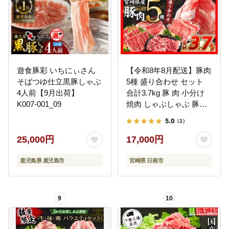
遊食豚彩 いちにぃさん
【令和8年8月配送】豚肉
そばつゆ仕立黒豚しゃぶ
5種 盛り合わせ セット
4人前【9月出荷】
合計3.7kg 豚 肉 小分け
K007-001_09
焼肉 しゃぶしゃぶ 豚バ
ラ ロース 赤身 こま切れ
5.0
（2）
スライス 宮崎県産 国産
食品 豚丼 豚しゃぶ おか
25,000円
17,000円
ず 小間切れ 真空パック
食べ比べ おすすめ 料理
鹿児島県 鹿児島市
宮崎県 日南市
に大活躍 ミヤチク 宮崎
県 日南市 送料無料
_CB119-26-08
9
10