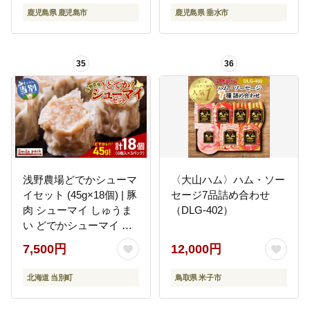
鹿児島県 鹿児島市
鹿児島県 垂水市
35
36
浅野農場どでかシューマ
〈大山ハム〉ハム・ソー
イセット (45g×18個) | 豚
セージ7品詰め合わせ
肉 シューマイ しゅうま
（DLG-402）
い どでかシューマイ 冷
凍シューマイ 豚肉シュ
7,500円
12,000円
ーマイ_tb02-010
北海道 当別町
鳥取県 米子市