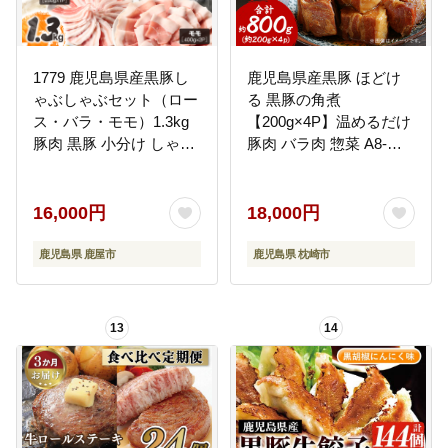
1779 鹿児島県産黒豚し
鹿児島県産黒豚 ほどけ
ゃぶしゃぶセット（ロー
る 黒豚の角煮
ス・バラ・モモ）1.3kg
【200g×4P】温めるだけ
豚肉 黒豚 小分け しゃぶ
豚肉 バラ肉 惣菜 A8-
しゃぶ 簡単 調理 鹿児島
24【配送不可地域：離
鹿屋 鎌田黒豚 KN054-
島】
001-02
16,000円
18,000円
鹿児島県 鹿屋市
鹿児島県 枕崎市
13
14