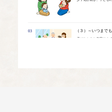
（３）～いつまで
03
子どもからお年寄りま
す。
（４）～活力ある
04
松阪市では、若い世代
市で生活していくため
（５）～三重県唯
05
「走る＝ランナー」「