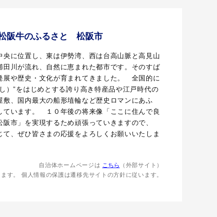
松阪牛のふるさと 松阪市
央に位置し、東は伊勢湾、西は台高山脈と高見山
櫛田川が流れ、自然に恵まれた都市です。そのすば
発展や歴史・文化が育まれてきました。 全国的に
うし）”をはじめとする誇り高き特産品や江戸時代の
屋敷、国内最大の船形埴輪など歴史ロマンにあふ
しています。 １０年後の将来像「ここに住んで良
松阪市」を実現するため頑張っていきますので、
じて、ぜひ皆さまの応援をよろしくお願いいたしま
自治体ホームページは
こちら
（外部サイト）
します。
個人情報の保護は遷移先サイトの方針に従います。