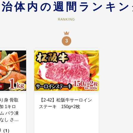
阪の魅力を全国に発信します。
自治体内の週間ランキン
RANKING
り～ 住民自治協議会活動支援 ※個別住民自治協議会への
3
を一番よく知っている地域のみなさまが主人公の「新しいまちづくり」を担う
くりの構築をめざしています。
の頑張る力～ 文化振興・人権尊重等
阪市に住み続けていくためには、自分たちが住んでいる地域のことをよく知り
切り身 骨取
【2-42】松阪牛サーロイン
添加 1キロ
ステーキ 150g×2枚
ム バラ凍
なし さけ
心な生活～ 交通安全・防災対策等
ケ 切り身
0
などと連携し、ハード・ソフトの両面から防犯・防災対策を講じていくことに
（1）