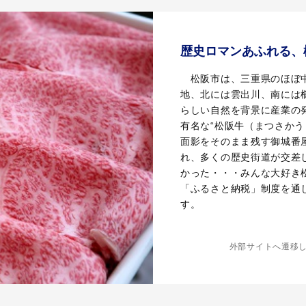
歴史ロマンあふれる、
松阪市は、三重県のほぼ中
地、北には雲出川、南には
らしい自然を背景に産業の
有名な“松阪牛（まつさか
面影をそのまま残す御城番
れ、多くの歴史街道が交差
かった・・・みんな大好き
「ふるさと納税」制度を通
す。
外部サイトへ遷移