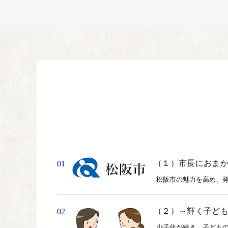
（１）市長におま
01
松阪市の魅力を高め、
（２）～輝く子ど
02
少子化が続き、子ども