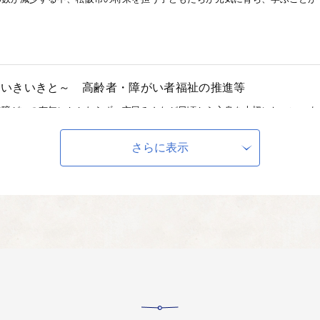
もいきいきと～ 高齢者・障がい者福祉の推進等
で障がいの有無にかかわらず、市民みんなが日頃から心身を大切にし、いつま
さらに表示
産業～ 農林水産・観光振興等
の人口流出が増加しており、その解決策のひとつとして働く場の確保が挙げら
の土台を築くことにつながります。
一のフルマラソン～「みえ松阪マラソン」を応援及びスポーツ
みる＝観客、応援」「支える＝ボランティア、スタッフ」、全ての人が「みえ