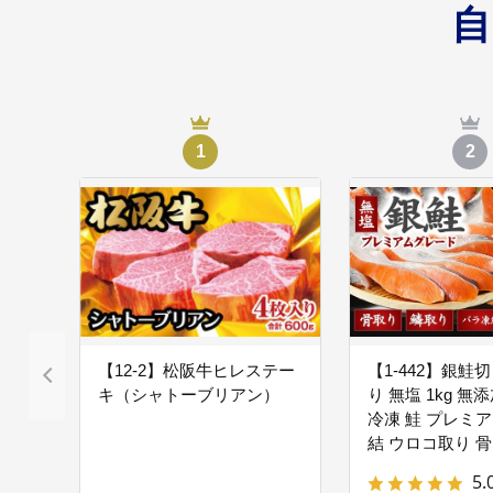
化、自然、食などの松
（６）～地域づく
06
1
2
松阪市では地域のこと
行政が連携したまちづ
（７）～人と地域
07
市民が生涯を通じて松
【12-2】松阪牛ヒレステー
【1-442】銀鮭
キ（シャトーブリアン）
り 無塩 1kg 無
冷凍 鮭 プレミア
結 ウロコ取り 骨
（８）～安全・安
08
サケ しゃけ シャ
5.
市民や関係機関・団体