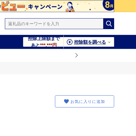
控除上限額まで
控除額を調べる
あと
***,***円
お気に入りに追加