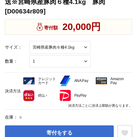
送※宮崎県産豚肉６種4.1kg 豚肉
[D00634r809]
20,000円
寄付額
サイズ：
数量：
クレジット
Amazon
ANA Pay
カード
Pay
決済方法
d払い
PayPay
決済方法ごとに決済上限額が異なります。
在庫：
○
寄付をする