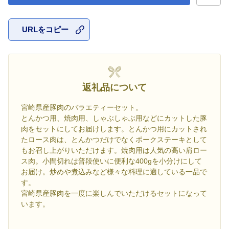
URLをコピー
お気に入
返礼品について
宮崎県産豚肉のバラエティーセット。
とんかつ用、焼肉用、しゃぶしゃぶ用などにカットした豚
肉をセットにしてお届けします。とんかつ用にカットされ
たロース肉は、とんかつだけでなくポークステーキとして
もお召し上がりいただけます。焼肉用は人気の高い肩ロー
ス肉。小間切れは普段使いに便利な400gを小分けにして
お届け。炒めや煮込みなど様々な料理に適している一品で
す。
宮崎県産豚肉を一度に楽しんでいただけるセットになって
います。