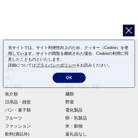
当サイトでは、サイト利便性向上のため、クッキー（Cookie）を使
用しています。サイトの閲覧を継続された場合、Cookieの利用に同
お礼の品から探す
意したことものといたします。
詳細については
プライバシーポリシー
をお読みください。
ANAオリジナル
定期便
酒
肉類
OK
加工食品
旅行・宿泊・体験
魚介類
麺類
日用品・雑貨
野菜
パン・菓子類
電化製品
フルーツ
卵・乳製品
ファッション
米・穀物
飲料(酒以外)
返礼品なし