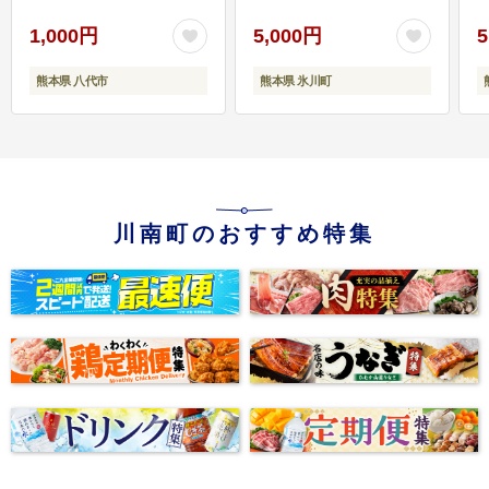
1,000円
5,000円
5
熊本県 八代市
熊本県 氷川町
川南町のおすすめ特集