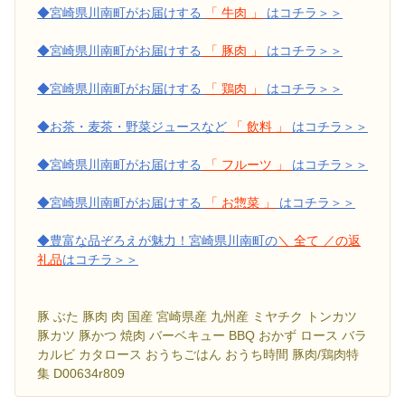
◆宮崎県川南町がお届けする
「 牛肉 」
はコチラ＞＞
◆宮崎県川南町がお届けする
「 豚肉 」
はコチラ＞＞
◆宮崎県川南町がお届けする
「 鶏肉 」
はコチラ＞＞
◆お茶・麦茶・野菜ジュースなど
「 飲料 」
はコチラ＞＞
◆宮崎県川南町がお届けする
「 フルーツ 」
はコチラ＞＞
◆宮崎県川南町がお届けする
「 お惣菜 」
はコチラ＞＞
◆豊富な品ぞろえが魅力！宮崎県川南町の
＼ 全て ／の返
礼品
はコチラ＞＞
豚 ぶた 豚肉 肉 国産 宮崎県産 九州産 ミヤチク トンカツ
豚カツ 豚かつ 焼肉 バーベキュー BBQ おかず ロース バラ
カルビ カタロース おうちごはん おうち時間 豚肉/鶏肉特
集 D00634r809