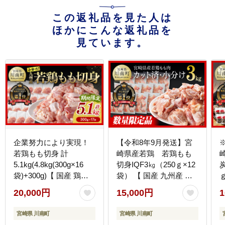
この返礼品を見た人は
ほかにこんな返礼品を
見ています。
企業努力により実現！
【令和8年9月発送】宮
若鶏もも切身 計
崎県産若鶏 若鶏もも
5.1kg(4.8kg(300g×16
切身IQF3㎏（250ｇ×12
炭
袋)+300g)【 国産 鶏肉
袋） 【 国産 九州産 鶏
肉 とり もも肉 モモ
肉 若鶏 肉 とり もも モ
20,000円
15,000円
1
5.1kg からあげ 唐揚げ
モ肉 たっぷり 大容量 宮
チキン南蛮 送料無料 】
崎県 川南町 送料無料 】
】
宮崎県 川南町
宮崎県 川南町
[C00711]
[C00714r809]