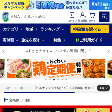
ログイン
新規登録
カート
カテゴリ
地域
ランキング
控除額を調べる
寄付額
旅先を探す
特集
ご利用ガイド
「ふるさとチョイス」システム連携に関して
+4
TOP
肉
【ヒルナンデスで紹介！】※令和8年9月発送※宮崎県産豚肉６種4.
TOP
肉
豚肉
【ヒルナンデスで紹介！】※令和8年9月発送※宮崎県産
宮崎県
川南町
TOP
肉
豚肉
ステーキ(豚肉)
【ヒルナンデスで紹介！】※