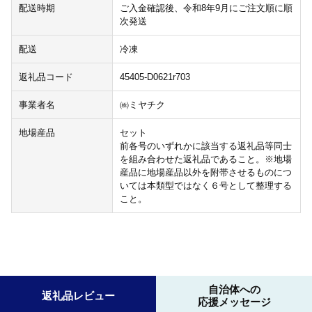
配送時期
ご入金確認後、令和8年9月にご注文順に順
次発送
配送
冷凍
返礼品コード
45405-D0621r703
事業者名
㈱ミヤチク
地場産品
セット
前各号のいずれかに該当する返礼品等同士
を組み合わせた返礼品であること。※地場
産品に地場産品以外を附帯させるものにつ
いては本類型ではなく６号として整理する
こと。
自治体への
返礼品レビュー
応援メッセージ