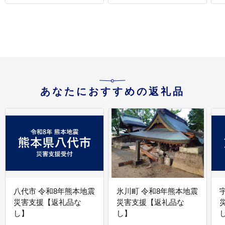
あなたにおすすめの返礼品
八代市 令和8年熊本地震
氷川町 令和8年熊本地震
災害支援【返礼品な
災害支援【返礼品な
し】
し】
し