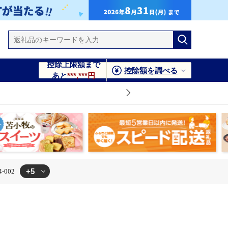
控除上限額まで
控除額を調べる
あと
***,***円
+5
002
T004-002
kg T004-002