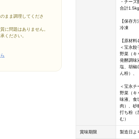
・チーズ餃
合計1.5k
凍のまま調理してくださ
【保存方
冷凍
品質に問題はありません。
了承ください。
【原材料
＜宝永餃
野菜（キ
ちら
発酵調味
塩、胡椒
ん粉）、
＜宝永チ
野菜（キ
味液、食
肉）、砂
打ち粉（
む）
賞味期限
製造日よ