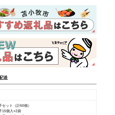
配送
子セット（計60個）
15個入×2袋