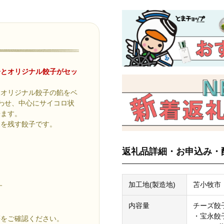
子とオリジナル餃子がセッ
永オリジナル餃子の餡をベ
わせ、中心にサイコロ状
来ます。
象を残す餃子です。
返礼品詳細・お申込み・
加工地(製造地)
苫小牧市
す
内容量
チーズ餃
・宝永餃子
等をご確認ください。