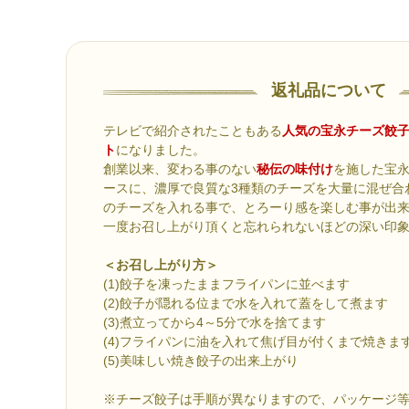
返礼品について
テレビで紹介されたこともある
人気の宝永チーズ餃
ト
になりました。
創業以来、変わる事のない
秘伝の味付け
を施した宝
ースに、濃厚で良質な3種類のチーズを大量に混ぜ合
のチーズを入れる事で、とろーり感を楽しむ事が出
一度お召し上がり頂くと忘れられないほどの深い印
＜お召し上がり方＞
(1)餃子を凍ったままフライパンに並べます
(2)餃子が隠れる位まで水を入れて蓋をして煮ます
(3)煮立ってから4～5分で水を捨てます
(4)フライパンに油を入れて焦げ目が付くまで焼きま
(5)美味しい焼き餃子の出来上がり
※チーズ餃子は手順が異なりますので、パッケージ