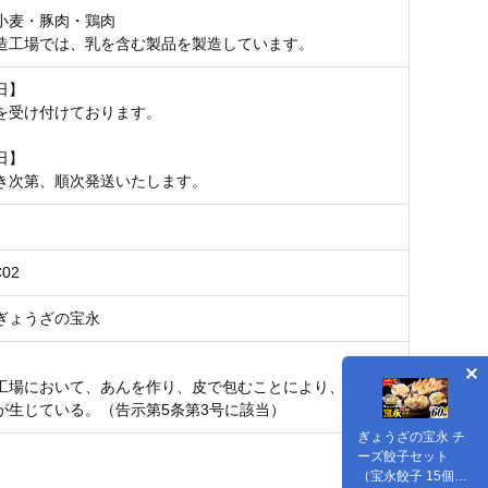
小麦・豚肉・鶏肉
造工場では、乳を含む製品を製造しています。
日】
を受け付けております。
日】
き次第、順次発送いたします。
C02
ぎょうざの宝永
工場において、あんを作り、皮で包むことにより、相応の
が生じている。（告示第5条第3号に該当）
ぎょうざの宝永 チ
ーズ餃子セット
（宝永餃子 15個入