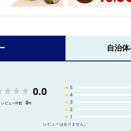
ー
自治体
★
5
0.0
★
4
★
3
0
レビュー件数：
件
★
2
★
1
レビューはありません。