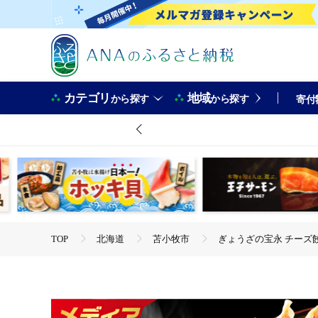
カテゴリ
地域
から探す
から探す
寄付
TOP
北海道
苫小牧市
ぎょうざの宝永 チーズ餃子
TOP
肉
ぎょうざの宝永 チーズ餃子セット（宝永餃子 15個
TOP
肉
豚肉
ぎょうざの宝永 チーズ餃子セット（宝
TOP
肉
豚肉
ほかの豚肉
ぎょうざの宝永 
TOP
肉
加工肉
ぎょうざの宝永 チーズ餃子セット（
TOP
肉
加工肉
ほかの加工肉
ぎょうざの宝