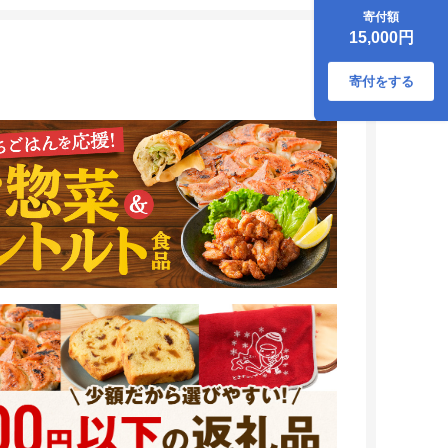
×2袋＆チーズ餃子
寄付額
15個入×2袋）合計
15,000円
1.5kg T004-002
寄付をする