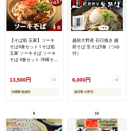
【そば処 玉家】ソーキ
越前大野産 石臼挽き 越
そば4食セット I そば処
前そば 生そば5食（つゆ
玉家 ソーキそば ソーキ
付）
そば 4食セット 沖縄そば
沖縄グルメ そばセット
料理用 ギフト 4食 セッ
ト 沖縄県 南城市 ふるさ
13,500円
6,000円
と納税 そば処 玉家 南風
原店
沖縄県 南城市
福井県 大野市
9
10