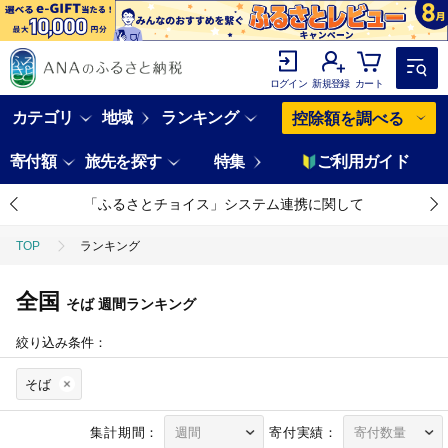
ログイン
新規登録
カート
カテゴリ
地域
ランキング
控除額を調べる
寄付額
旅先を探す
特集
ご利用ガイド
「ふるさとチョイス」システム連携に関して
TOP
ランキング
全国
そば
週間ランキング
絞り込み条件：
そば
集計期間：
寄付実績：