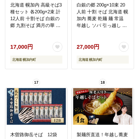
北海道 幌加内 高級そば3
白銀の郷 200g×10束 20
種セット 各200g×2束 計
人前 十割 そば 北海道 幌
12人前 十割そば 白銀の
加内 蕎麦 乾麺 麺 常温
郷 九割そば 満月の華 八
年越し ソバ 引っ越し 十
割そば 朝霞の丘 蕎麦 乾
割そば グルメ 無塩 備蓄
麺 麺 常温 ソバ 北海道
保存食 食塩不使用 国産
グルメ 無塩 備蓄 無添加
グルテンフリー 和食 ヘ
17,000円
27,000円
食塩不使用 国産 お取り
ルシー お取り寄せ ギフ
寄せ ギフト 人気 ほろか
ト 贈り物 まとめ買い ほ
北海道 幌加内町
北海道 幌加内町
ない
ろかない 送料無料
17
18
木曽路御岳そば 12袋
製麺所直送！年越し蕎麦