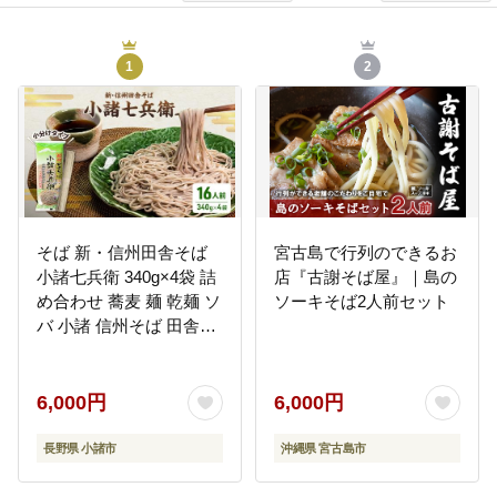
1
2
そば 新・信州田舎そば
宮古島で行列のできるお
小諸七兵衛 340g×4袋 詰
店『古謝そば屋』｜島の
め合わせ 蕎麦 麺 乾麺 ソ
ソーキそば2人前セット
バ 小諸 信州そば 田舎そ
ば
6,000円
6,000円
長野県 小諸市
沖縄県 宮古島市