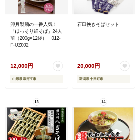
卯月製麺の一番人気！
石臼挽きそばセット
「ほっそり細そば」24人
前（200g×12袋） 012-
F-UZ002
12,000円
20,000円
山形県 寒河江市
新潟県 十日町市
13
14