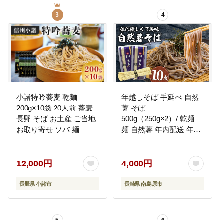
3
4
小諸特吟蕎麦 乾麺
年越しそば 手延べ 自然
200g×10袋 20人前 蕎麦
薯 そば
長野 そば お土産 ご当地
500g（250g×2）/ 乾麺
お取り寄せ ソバ 麺
麺 自然薯 年内配送 年内
発送 長期保存 災害対策
物価高応援 / 南島原市 /
川上製麺 [SCM021]
12,000円
4,000円
長野県 小諸市
長崎県 南島原市