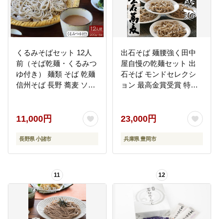
くるみそばセット 12人
出石そば 麺腰強く田中
前（そば乾麺・くるみつ
屋自慢の乾麺セット 出
ゆ付き） 麺類 そば 乾麺
石そば モンドセレクシ
信州そば 長野 蕎麦 ソバ
ョン 最高金賞受賞 特産
そば茶 こだわり 食材 お
品 出石 乾麺そば つゆ付
取り寄せ ご当地 グルメ
き 24人前 工場より直送
詰め合わせ
田中屋食品 老舗 創業45
11,000円
23,000円
年 受賞歴多数 国内製造
蕎麦 ソバ 麺類 お中元 伝
長野県 小諸市
兵庫県 豊岡市
統 但馬 豊岡 コウノトリ
11
12