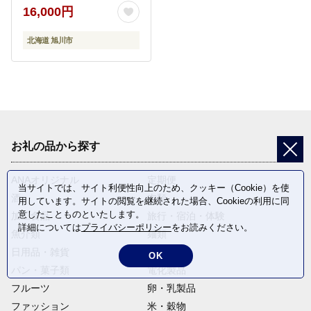
丹別そば 韃靼そば 満天
16,000円
きらり グルテンフリー
ノングルテン 全国発送
北海道 旭川市
国産 北海道産 旭川 江丹
別 ガレット粉 魔法のじ
ゅうたん クレープ ガレ
ット フランス料理 そば
粉100％ ルチン豊富 】
お礼の品から探す
ANAオリジナル
定期便
当サイトでは、サイト利便性向上のため、クッキー（Cookie）を使
酒
肉類
用しています。サイトの閲覧を継続された場合、Cookieの利用に同
意したことものといたします。
加工食品
旅行・宿泊・体験
詳細については
プライバシーポリシー
をお読みください。
魚介類
麺類
日用品・雑貨
野菜
OK
パン・菓子類
電化製品
フルーツ
卵・乳製品
ファッション
米・穀物