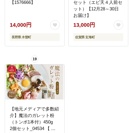
【1576666】
セット（エビ天４人前セ
ット）【12月28～30日
お届け】
14,000円
13,000円
長野県 木曽町
佐賀県 玄海町
19
【地元メディアで多数紹
介】魔法のガレット粉
（トンボ1本付）450g
2個セット_04534 【 江