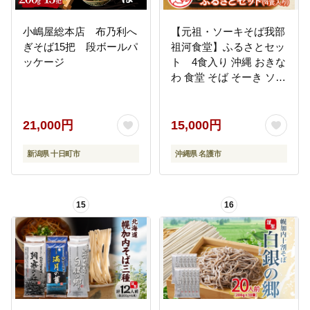
小嶋屋総本店 布乃利へ
【元祖・ソーキそば我部
ぎそば15把 段ボールパ
祖河食堂】ふるさとセッ
ッケージ
ト 4食入り 沖縄 おきな
わ 食堂 そば そーき ソー
キ 三枚肉 肉 沖縄そば お
きなわそば おすすめ 限
定 人気 プレゼント 贈答
21,000円
15,000円
ギフト 家族 ファミリー
汁 スープ
新潟県 十日町市
沖縄県 名護市
15
16