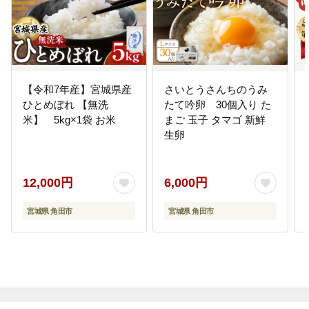
【令和7年産】宮城県産
さいとうさんちのうみ
ひとめぼれ 【無洗
たて吟卵 30個入り た
米】 5kg×1袋 お米
まご 玉子 タマゴ 新鮮
生卵
12,000円
6,000円
宮城県 角田市
宮城県 角田市