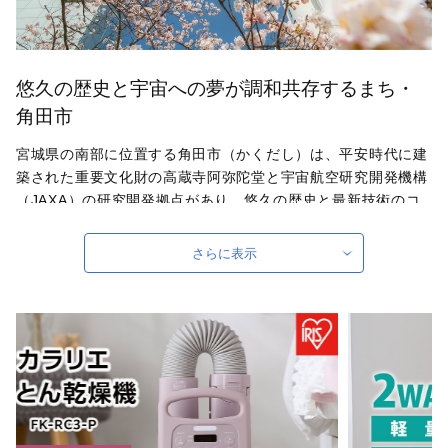
悠久の歴史と宇宙への夢が調和共存するまち・
角田市
宮城県の南部に位置する角田市（かくだし）は、平安時代に建
築された重要文化財の高蔵寺阿弥陀堂と宇宙航空研究開発機構
（JAXA）の研究開発拠点があり、悠久の歴史と最新技術のコ
ントラストが魅力のまちです。角田市は、古くから阿武隈川の
恵みのもとに米、野菜、果樹、畜産等の農業が盛んな地でし
さらに表示
た。現在では産直販売の拠点として「道の駅かくだ」を展開し
ています。「米」「豆」「梅」「夢」「姫」の5つの“め”をキ
ャッチフレーズにブランド化を進めています。
自治体ホームページは
こちら
（外部サイト）
外部サイトへ遷移します。
個人情報の保護は遷移先サイトの方針に従います。