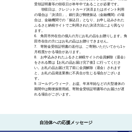
受領証明書等の領収日が本年中であることが必要です。
領収日は、クレジットカード決済またはポイント利用
の場合は「決済日」、銀行及び郵便振込（金融機関）の場
合は、金融機関での「振込日」となり、お申し込みされた
ふるさと納税サイトでご利用された決済方法により異なり
ます。
6. 角田市外在住の個人の方にお礼の品をお贈りします。角
田市在住の方にはお礼の品はお贈りできません。
7. 寄附金受領証明書の送付は、ご寄附いただいてから1ヶ
月程度かかる場合があります。
8. お申込みされたふるさと納税サイトの会員解除（退会）
をされる際は【お礼の品お届け完了後】に行ってくださ
い。お礼の品お届け完了前に会員解除（退会）されます
と、お礼の品発送業務に不具合が生じる場合がございま
す。
9. ゴールデンウィーク、お盆、年末年始などの大型連休の
期間中は郵便振替用紙、寄附金受領証明書等のお届けが遅
れる場合がございます。
自治体への応援メッセージ