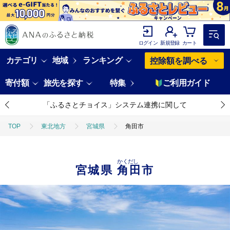
ログイン
新規登録
カート
カテゴリ
地域
ランキング
控除額を調べる
寄付額
旅先を探す
特集
ご利用ガイド
「ふるさとチョイス」システム連携に関して
TOP
東北地方
宮城県
角田市
かくだし
宮城県
角田市