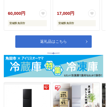
コンパクト 軽量RAM 薄
ズ 国産米100％ レトル
型ポータブルモニター
ト ご飯 ごはん パックご
USBケーブル HDMIケ
はん パックご飯 非常食
60,000円
17,000円
ーブル おすすめ 人気 ア
防災 備蓄 防災食 一人暮
イリス DP-EF164S-B
らし 仕送り レンチン
宮城県 角田市
宮城県 角田市
返礼品はこちら