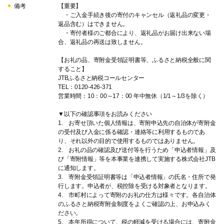
備考
【重要】
・ご入金手続き後の寄付のキャンセル（返礼品の変更・
返品含む）はできません。
・寄付者様のご都合により、返礼品がお届け出来ない場
合、返礼品の再送は致しません。
【お礼の品、寄附金受領証明書等、ふるさと納税全般に関
すること】
JTBふるさと納税コールセンター
TEL：0120-426-371
営業時間：10：00～17：00 年中無休（1/1～1/3を除く）
▼以下の確認事項をお読みください
1. お寄せ頂いた個人情報は、寄附申込先の自治体が寄附金
の受付及び入金に係る確認・連絡等に利用するものであ
り、それ以外の目的で使用するものではありません。
2. お礼の品の確認及び送付等を行うため「申込者情報」及
び「寄附情報」等を本事業を連携して実施する株式会社JTB
に通知します。
3. 寄附金受領証明書等は「申込者情報」の氏名・住所で発
行します。申込者が、税控除を受ける対象者となります。
4. 市町村によって寄附のお礼の仕方は様々です。各自治体
のふるさと納税寄附金制度をよくご確認の上、お申込みく
ださい。
5. 本年所得について、税の軽減を受ける場合には、寄附金