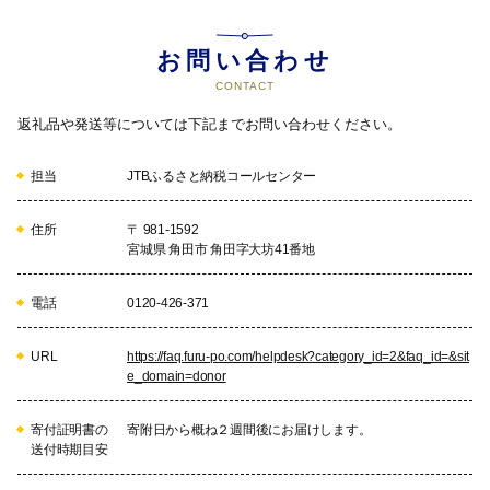
お問い合わせ
CONTACT
返礼品や発送等については下記までお問い合わせください。
担当
JTBふるさと納税コールセンター
住所
〒 981-1592
宮城県 角田市 角田字大坊41番地
電話
0120-426-371
URL
https://faq.furu-po.com/helpdesk?category_id=2&faq_id=&sit
e_domain=donor
寄付証明書の
寄附日から概ね２週間後にお届けします。
送付時期目安