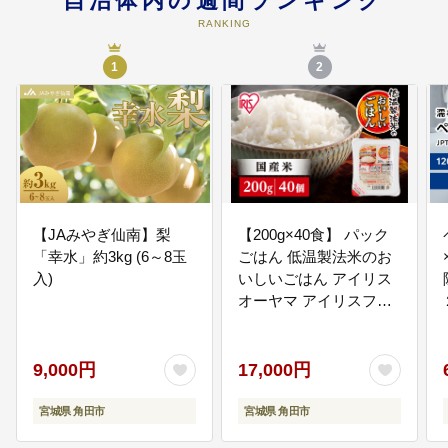
自治体内の週間ランキング
RANKING
1
2
【JAみやぎ仙南】梨
【200g×40食】 パック
「幸水」約3kg (6～8玉
ごはん 低温製法米のお
入)
いしいごはん アイリス
オーヤマ アイリスフー
ズ 国産米100％ レトル
ト ご飯 ごはん パックご
はん パックご飯 非常食
9,000円
17,000円
防災 備蓄 防災食 一人暮
らし 仕送り レンチン
宮城県 角田市
宮城県 角田市