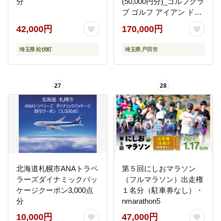
分
(50,000円分)_ゴルフクラ
ブ ゴルフ アイアン ドラ
イバー ウェッジ ピンゴ
42,000円
170,000円
ルフ PING G430 購入補
助券 人気 送料無料 ギフ
埼玉県 松伏町
埼玉県 戸田市
ト 贈答 プレゼント
【1535108】
27
28
北海道札幌市ANAトラベ
第５回にしおマラソン
ラーズダイナミックパッ
（フルマラソン）出走権
ケージクーポン3,000点
１名分（駐車券なし）・
分
nmarathon5
10,000円
47,000円