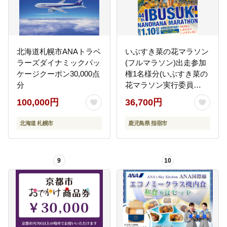
北海道札幌市ANAトラベ
いぶすき菜の花マラソン
ラーズダイナミックパッ
(フルマラソン)出走参加
ケージクーポン30,000点
権1名様分(いぶすき菜の
分
花マラソン実行委員
会/IB049-001)
100,000円
36,700円
北海道 札幌市
鹿児島県 指宿市
9
10