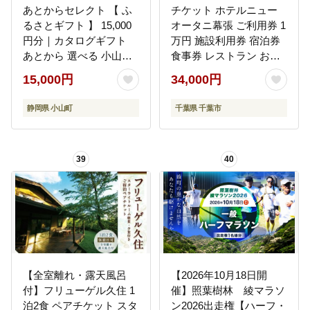
あとからセレクト 【 ふ
チケット ホテルニュー
るさとギフト 】 15,000
オータニ幕張 ご利用券 1
円分｜カタログギフト
万円 施設利用券 宿泊券
あとから 選べる 小山町
食事券 レストラン お食
特産品
事券 千葉市
15,000円
34,000円
静岡県 小山町
千葉県 千葉市
39
40
【全室離れ・露天風呂
【2026年10月18日開
付】フリューゲル久住 1
催】照葉樹林 綾マラソ
泊2食 ペアチケット スタ
ン2026出走権【ハーフ・