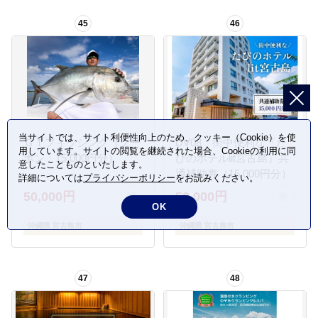
45
46
当サイトでは、サイト利便性向上のため、クッキー（Cookie）を使
ＧＴフィッシング（クー
DV08 街中便利な『た
用しています。サイトの閲覧を継続された場合、Cookieの利用に同
ポン：15,000円分）
びのホテルlit宮古島』共
意したことものといたします。
通補助券（15,000円分）
詳細については
プライバシーポリシー
をお読みください。
50,000円
50,000円
OK
沖縄県 宮古島市
沖縄県 宮古島市
47
48