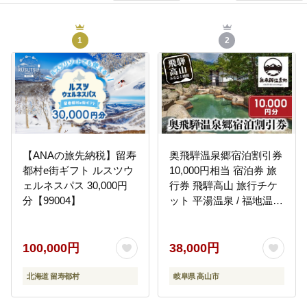
1
2
【ANAの旅先納税】留寿
奥飛騨温泉郷宿泊割引券
都村e街ギフト ルスツウ
10,000円相当 宿泊券 旅
ェルネスパス 30,000円
行券 飛騨高山 旅行チケ
分【99004】
ット 平湯温泉 / 福地温泉
/ 新平湯温泉 / 栃尾温泉 /
新穂高温泉 GB004
100,000円
38,000円
北海道 留寿都村
岐阜県 高山市