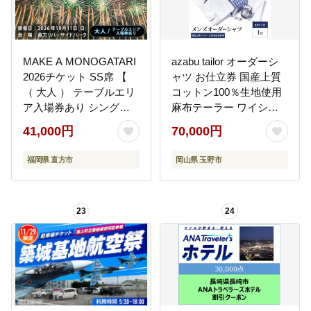
MAKE A MONOGATARI
azabu tailor オーダーシ
2026チケット SS席 【
ャツ お仕立券 国産上質
（ 大人 ） テーブルエリ
コットン100％生地使用
ア入場券あり シングル
麻布テーラー ワイシャ
チケット 】 花火大会 花
ツ メンズ ビジネス オー
41,000円
70,000円
火 入場チケット チケッ
ダー 日本製
ト リバーサイド 観光 旅
福岡県 直方市
岡山県 玉野市
行 旅 ハナビライブ 九州
最大級 体験
23
24