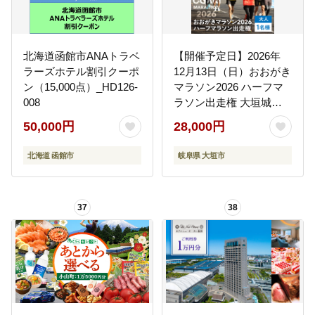
北海道函館市ANAトラベ
【開催予定日】2026年
ラーズホテル割引クーポ
12月13日（日）おおがき
ン（15,000点）_HD126-
マラソン2026 ハーフマ
008
ラソン出走権 大垣城と
墨俣一夜城 豊臣氏ゆか
50,000円
28,000円
りの城を巡る歴史旅！ハ
ーフマラソン出走権 大
北海道 函館市
岐阜県 大垣市
人1名様 （大会運営に関
する保険料を含む）
37
38