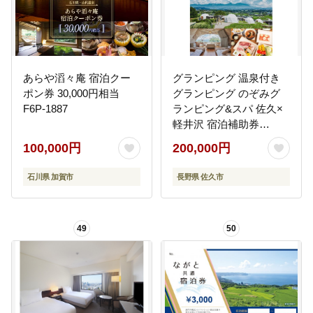
あらや滔々庵 宿泊クー
グランピング 温泉付き
ポン券 30,000円相当
グランピング のぞみグ
F6P-1887
ランピング&スパ 佐久×
軽井沢 宿泊補助券
（60,000円分）【 キャ
100,000円
200,000円
ンプ グランピング アウ
トドア 体験・チケット
石川県 加賀市
長野県 佐久市
旅行 宿泊 長野県 佐久市
】
49
50