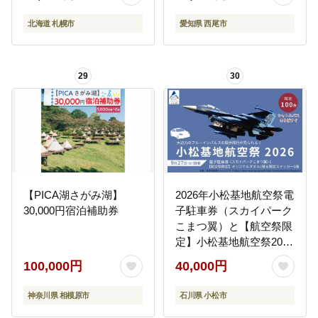
北海道 札幌市
愛知県 西尾市
29
30
【PICA湖さがみ湖】
2026年小松基地航空祭電
30,000円宿泊補助券
子駐車券（スカイパーク
こまつ翼）と【航空祭限
定】小松基地航空祭2026
オリジナルタオル1個 ＆
100,000円
40,000円
限定ステッカー1個 駐車
場 シャトルバスのりば
神奈川県 相模原市
石川県 小松市
すぐ 石川県 小松市