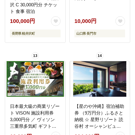
沢 C 30,000円分 チケッ
ト 食事 宿泊
100,000円
10,000円
長野県 軽井沢町
山口県 長門市
13
14
日本最大級の商業リゾー
【星のや沖縄】宿泊補助
ト VISON 施設利用券
券 （9万円分）ふるさと
3,000円分 ／ ヴィソン
納税 ☆ 星野リゾート 読
三重県多気町 ギフト券
谷村 オーシャンビュー
ギフト 贈答 宿泊券 補助
ハイクラス オーシャン