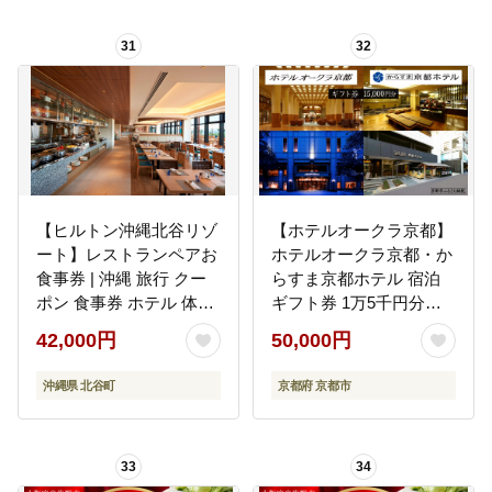
31
32
【ヒルトン沖縄北谷リゾ
【ホテルオークラ京都】
ート】レストランペアお
ホテルオークラ京都・か
食事券 | 沖縄 旅行 クー
らすま京都ホテル 宿泊
ポン 食事券 ホテル 体験
ギフト券 1万5千円分
トラベル 人気 おすすめ
（ホテルの宿泊、レスト
42,000円
50,000円
リゾート チケット 北谷
ラン等で使用可）［ 京
ちゃたん おすすめ 送料
都 ヨーロピアンテイス
沖縄県 北谷町
京都府 京都市
無料
ト クラシック 東山の眺
望 ホテル 宿泊 ギフト券
割引券 割引 チケット 宿
33
34
泊券 人気 おすすめ ホテ