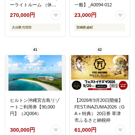
ーライトルーム （休前
一般】_A0094-012
日可）
270,000円
23,000円
大分県 竹田市
宮崎県 綾町
41
42
ヒルトン沖縄宮古島リゾ
【2026年9月20日開催】
ートご利用券【90,000
FEST.INAZUMA2026（G
円】（JQ004）
A＋特典） 20日券 草津
市ふるさと納税枠
300,000円
61,000円