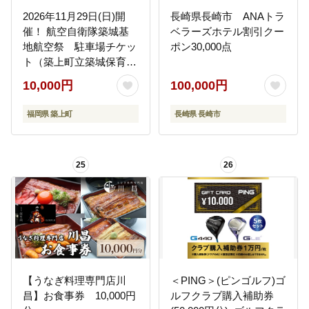
2026年11月29日(日)開
長崎県長崎市 ANAトラ
催！ 航空自衛隊築城基
ベラーズホテル割引クー
地航空祭 駐車場チケッ
ポン30,000点
ト（築上町立築城保育所
駐車場） 《築上町》
10,000円
100,000円
【築上町役場】
[ABZZ006]
福岡県 築上町
長崎県 長崎市
25
26
【うなぎ料理専門店川
＜PING＞(ピンゴルフ)ゴ
昌】お食事券 10,000円
ルフクラブ購入補助券