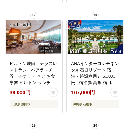
17
18
ヒルトン成田 テラスレ
ANAインターコンチネン
ストラン ペアランチ
タル石垣リゾート 宿
券 チケット ペア お食
泊・施設利用券 50,000
事券 ヒルトン ランチ ホ
円 | 宿泊券 高級 宿 ホテ
テルランチ ホテルレス
ル ふるさと 旅行 宿泊 チ
39,000円
167,000円
トラン ショーキッチン
ケット クーポン 沖縄県
スタイル 成田市 千葉県
沖縄 石垣 石垣島 石垣市
千葉県 成田市
沖縄県 石垣市
ふるさと納税
19
20