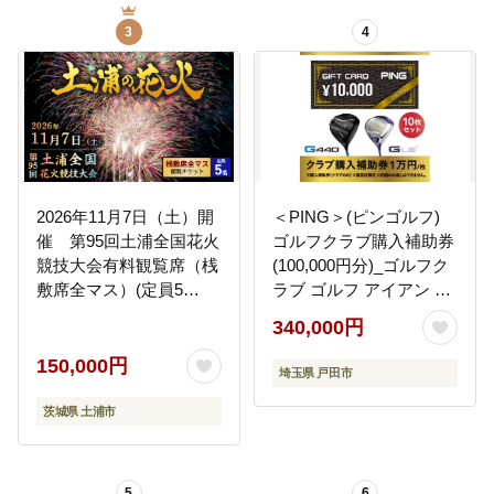
3
4
2026年11月7日（土）開
＜PING＞(ピンゴルフ)
催 第95回土浦全国花火
ゴルフクラブ購入補助券
競技大会有料観覧席（桟
(100,000円分)_ゴルフク
敷席全マス）(定員5
ラブ ゴルフ アイアン ド
名） ※2026年10月～
ライバー ウェッジ ピン
340,000円
発送
ゴルフ PING G430 G440
G LE3 購入補助券 おす
150,000円
埼玉県 戸田市
すめ 人気 送料無料 ギフ
ト 贈答 プレゼント
茨城県 土浦市
【1535109】
5
6