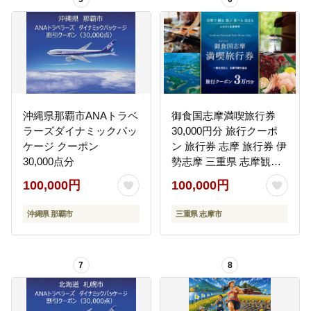
沖縄県那覇市ANAトラベ
御食国志摩満喫旅行券
ラーズダイナミックパッ
30,000円分 旅行クーポ
ケージ クーポン
ン 旅行券 志摩 旅行券 伊
30,000点分
勢志摩 三重県 志摩観光
観光 宿泊 体験 旅行 伊勢
100,000円
100,000円
志摩 チケット 金券 いせ
しま かんこう りょこう
沖縄県 那覇市
三重県 志摩市
飲食 食 食べる 泊まる 遊
ぶ 10万円 100000円 十万
円
7
8