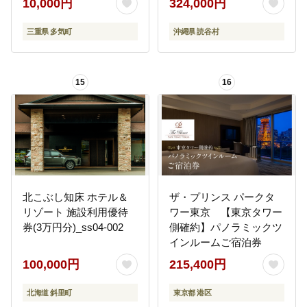
10,000円
324,000円
券ホテル 補助券 ホテル
ビュー 東シナ海 サンセ
温泉 宿泊 食事 薬草湯 マ
ットクルーズ オーシャ
三重県 多気町
沖縄県 読谷村
ルシェ 農産物 お伊勢参
ンフロント 青い海
り ペット キャンピング
カー アート アウトドア
15
16
体験 観光 旅行 子連れ 金
券 リゾート感謝券 BBQ
伊勢 近畿 東海 国内 三重
県 多気町 VT-01
北こぶし知床 ホテル＆
ザ・プリンス パークタ
リゾート 施設利用優待
ワー東京 【東京タワー
券(3万円分)_ss04-002
側確約】パノラミックツ
インルームご宿泊券
100,000円
215,400円
北海道 斜里町
東京都 港区