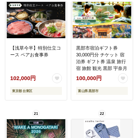
【浅草今半】特別仕立コ
黒部市宿泊ギフト券
ース ペアお食事券
30,000円分 チケット 宿
泊券 ギフト券 温泉 旅行
宿 旅館 観光 黒部 宇奈月
102,000円
100,000円
東京都 台東区
富山県 黒部市
21
22