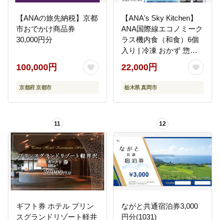
【ANAの旅先納税】京都
【ANA's Sky Kitchen】
市おでかけ商品券
ANA国際線エコノミーク
30,000円分
ラス機内食（和食）6個
入り | 冷凍 おかず 惣菜
時短 保存食 お取り寄せ
100,000円
22,000円
グルメ 栃木県 真岡市 送
料無料
京都府 京都市
栃木県 真岡市
11
12
ギフト券 ホテル プリン
ながと共通宿泊券3,000
スグランドリゾート軽井
円分(1031)