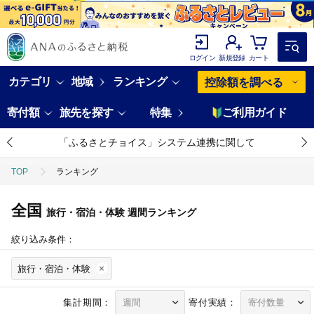
ログイン
新規登録
カート
カテゴリ
地域
ランキング
控除額を調べる
寄付額
旅先を探す
特集
ご利用ガイド
「ふるさとチョイス」システム連携に関して
TOP
ランキング
全国
旅行・宿泊・体験
週間ランキング
絞り込み条件：
旅行・宿泊・体験
集計期間：
寄付実績：