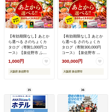
ル 宿泊 旅行 観光 グルメ
ふるさと納税 ］
【有効期限なし】あとか
【有効期限なし】あとか
ら選べる さのちょくカ
ら選べる さのちょくカ
タログ（寄附1,000円コ
タログ（寄附300,000円
ース）【泉佐野市 ふる
コース）【泉佐野市 ふ
さとギフト 4000品以上
るさとギフト 4000品以
1,000円
300,000円
高評価 肉 ビール 海鮮 野
上 高評価 肉 ビール 海鮮
菜 定期便 タオル ティッ
野菜 定期便 タオル ティ
大阪府 泉佐野市
大阪府 泉佐野市
シュ 後から カタログギ
ッシュ 後から カタログ
フト あとからセレク
ギフト あとからセレク
ト】 sn020
ト】 sn025
35
36