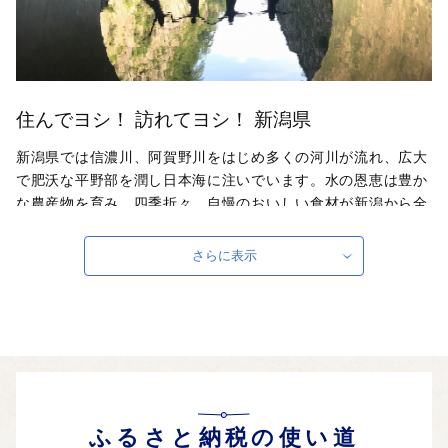
住んでヨシ！ 訪れてヨシ！ 新潟県
新潟県では信濃川、阿賀野川をはじめ多くの河川が流れ、広大
で肥沃な平野部を潤し日本海に注いでいます。水の恩恵は豊か
な農産物を育み、四季折々、自慢のおいしい食材が新潟から全
国に届けられています。本県は全域が豪雪地帯となっており、
低温高湿度の環境が保たれる「雪室」の特性を活かした食品熟
さらに表示
成、冬に備える様々な保存食など、昔から育まれた雪国の文化
が今も息づいています。産業では、高度なものづくり技術が集
積し、優れた技術による美しいデザインの製品は海外からも求
められています。ふるさと納税をきっかけとして新潟県の魅力
を感じていただき、ぜひ本県にお越しください。お待ちしてお
ります！
ふるさと納税の使い道