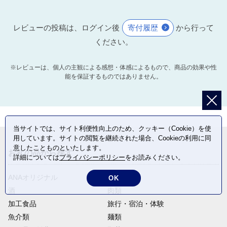
レビューの投稿は、ログイン後
寄付履歴
から行って
ください。
※レビューは、個人の主観による感想・体感によるもので、商品の効果や性
能を保証するものではありません。
当サイトでは、サイト利便性向上のため、クッキー（Cookie）を使
用しています。サイトの閲覧を継続された場合、Cookieの利用に同
意したことものといたします。
お礼の品から探す
詳細については
プライバシーポリシー
をお読みください。
ANAオリジナル
定期便
OK
酒
肉類
加工食品
旅行・宿泊・体験
魚介類
麺類