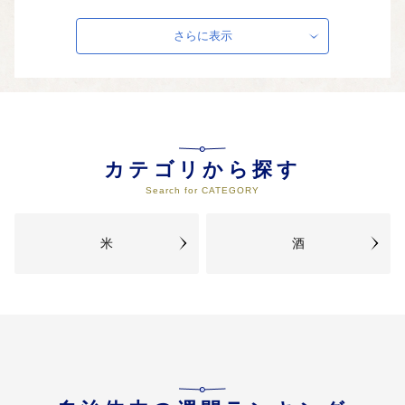
安全安心な農林水産物のブランド
化、産地ブランドの育成・強化な
さらに表示
ど「にいがたブランド」の構築・
強化を図るとともに、積極的に全
国に情報を発信します。
04
④ふるさと新潟の中山間地域を守
り活性化を図ります
カテゴリから探す
美しい棚田や里山など、日本の原
Search for CATEGORY
風景ともいえる中山間地域を守り
活性化を図るため、農林水産業の
振興や充実した過疎対策を推進し
米
酒
ます。
05
⑤地場産業の振興や雇用の場の確
保を図ります
地域の優れた技術を活かした洋食
器やニット、織物など地場産業の
振興を図るとともに、企業誘致に
向けた取組を積極的に進めます。