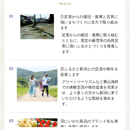
Method
01
①災害からの復旧・復興と災害に
強いまちづくりに全力で取り組み
ます
災害からの復旧・復興に取り組む
とともに、震災や豪雪等の自然災
害に強いふるさとづくりを推進し
ます。
02
②ふるさと新潟との交流や移住を
促進します
グリーンツーリズムなど農山漁村
での体験交流や移住促進を充実さ
せ、より多くの方から新潟に来て
いただけるような取組を進めま
す。
03
③にいがた産品のブランド化を推
進し全国に発信します