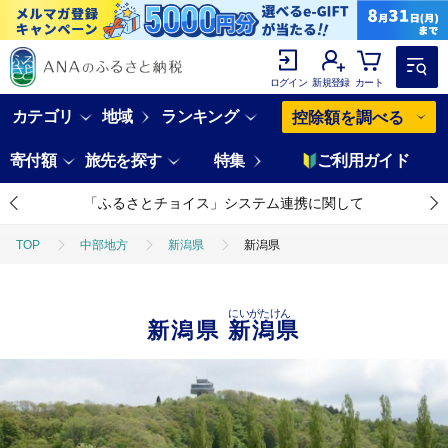
ログイン
新規登録
カート
カテゴリ
地域
ランキング
控除額を調べる
寄付額
旅先を探す
特集
ご利用ガイド
「ふるさとチョイス」システム連携に関して
TOP
中部地方
新潟県
新潟県
にいがたけん
新潟県
新潟県