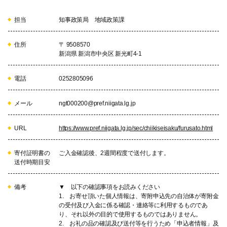
担当
知事政策局 地域政策課
住所
〒 9508570
新潟県 新潟市中央区 新光町4-1
電話
0252805096
メール
ngt000200@pref.niigata.lg.jp
URL
https://www.pref.niigata.lg.jp/sec/chiikiseisaku/furusato.html
寄付証明書の
ご入金確認後、2週間程度で送付します。
送付時期目安
備考
▼ 以下の確認事項をお読みください
1. お寄せ頂いた個人情報は、寄附申込先の自治体が寄附金
の受付及び入金に係る確認・連絡等に利用するものであ
り、それ以外の目的で使用するものではありません。
2. お礼の品の確認及び送付等を行うため「申込者情報」及