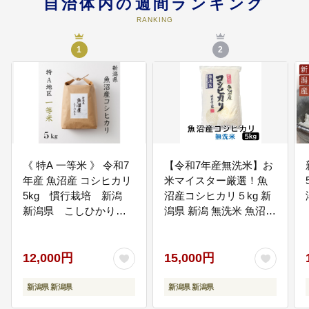
自治体内の週間ランキング
RANKING
06
⑥少子高齢化に対応した健康で暮
らしやすいまちづくりを進めます
1
2
誰もが身近に医療を受けられる、
子どもたちを安心して産み育てら
れる、高齢者が暮らしやすい、そ
んなやさしいまちづくりを進めま
す。
07
⑦教育環境の充実と文化・スポー
《 特A 一等米 》 令和7
【令和7年産無洗米】お
ツの振興を図ります
年産 魚沼産 コシヒカリ
米マイスター厳選！魚
子どもたちの生きる力を育む教育
5kg 慣行栽培 新潟
沼産コシヒカリ５kg 新
の推進、佐渡金銀山の世界資産登
新潟県 こしひかり
潟県 新潟 無洗米 魚沼
録に向けた取組、生涯にわたりス
ポーツに親しむことができる環境
魚沼 特A地区 5キロ
魚沼産 こしひかり 5kg
づくりを進めます。
5キロ
12,000円
15,000円
08
⑧知事にお任せ
新潟県 新潟県
新潟県 新潟県
将来に希望の持てる魅力ある新潟
県の実現に向け、大切に使わせて