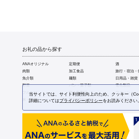
お礼の品から探す
ANAオリジナル
定期便
酒
肉類
加工食品
旅行・宿泊・
魚介類
麺類
日用品・雑貨
野菜
パン・菓子類
電化製品
フルーツ
卵・乳製品
ファッション
当サイトでは、サイト利便性向上のため、クッキー（Coo
米・穀物
飲料(酒以外)
返礼品なし
詳細については
プライバシーポリシー
をお読みください