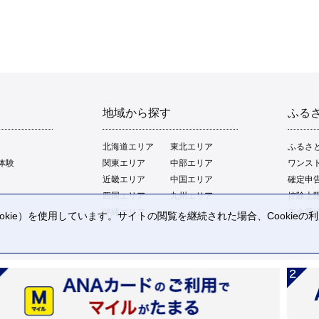
地域から探す
ふる
北海道エリア
東北エリア
ふるさ
体験
関東エリア
中部エリア
ワンス
近畿エリア
中国エリア
確定申
四国エリア
九州エリア
控除上
沖縄エリア
年金受
kie）を使用しています。サイトの閲覧を継続された場合、Cookie
。