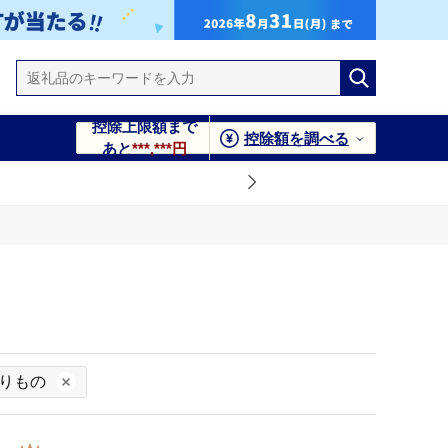
控除上限額まで
控除額を調べる
あと
***,***円
りもの