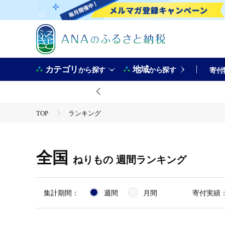
カテゴリ
地域
から探す
から探す
寄付
TOP
ランキング
全国
ねりもの
週間ランキング
集計期間：
週間
月間
寄付実績