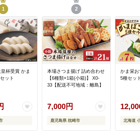
1
2
4_天皇杯受賞 かま
本場さつま揚げ 詰め合わせ
かま栄お
本セット
【6種類×1箱(小箱)】 X0-
5種セッ
33【配送不可地域：離島】
円
7,000円
12,0
市
鹿児島県 枕崎市
北海道 