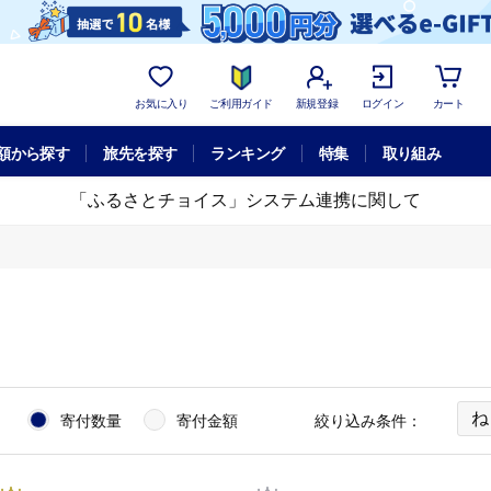
お気に入り
ご利用ガイド
新規登録
ログイン
カート
額から探す
旅先を探す
ランキング
特集
取り組み
「ふるさとチョイス」システム連携に関して
ね
：
寄付数量
寄付金額
絞り込み条件：