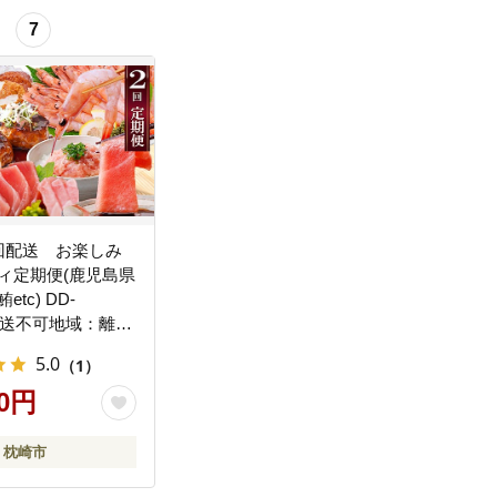
7
回配送 お楽しみ
ィ定期便(鹿児島県
tc) DD-
【配送不可地域：離
5.0
（1）
00円
 枕崎市