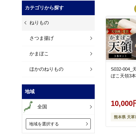
カテゴリから探す
ねりもの
さつま揚げ
かまぼこ
ほかのねりもの
S032-00
ぼこ天領3
地域
10,000
全国
熊本県 天草
地域を選択する