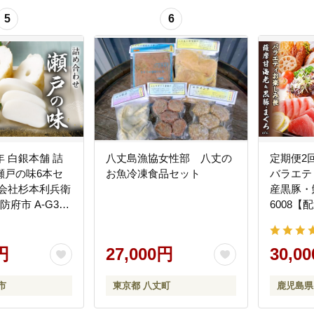
5
6
 白銀本舗 詰
八丈島漁協女性部 八丈の
定期便2
瀬戸の味6本セ
お魚冷凍食品セット
バラエテ
式会社杉本利兵衛
産黒豚・鮪e
防府市 A-G31
6008
くわ 焼き抜き
島】
ト 詰め合わせ
げ 卵 おつまみ
円
27,000円
30,0
市
東京都 八丈町
鹿児島県