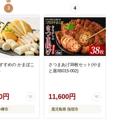
3
4
すすめの かまぼこ
さつまあげ38枚セット(やま
ト
と屋/IB015-002)
00円
11,600円
小樽市
鹿児島県 指宿市