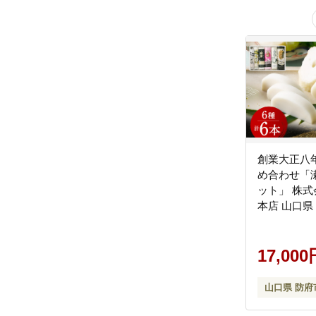
創業大正八年
め合わせ「
ット」 株
本店 山口県 
かまぼこ ち
練り物 セッ
贈答 木くら
17,000
お取り寄せ
山口県 防府