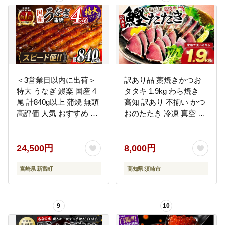
＜3営業日以内に出荷＞
訳あり品 藁焼きかつお
特大 うなぎ 鰻楽 国産 4
タタキ 1.9kg わら焼き
尾 計840g以上 蒲焼 無頭
高知 訳あり 不揃い かつ
高評価 人気 おすすめ 冷
おのたたき 冷凍 真空 小
凍 簡単調理 個包装 鰻 魚
分け 個包装 おつまみ お
介 贈答品 ギフト 贈り物
かず 惣菜 晩ごはん 加工
スピード便【C388-840-
品 カツオ 鰹 刺身 魚 高
24,500円
8,000円
3d】
知県 須崎市
宮崎県 新富町
高知県 須崎市
9
10