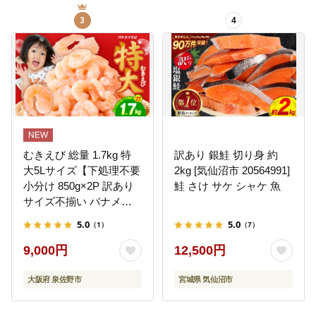
3
4
むきえび 総量 1.7kg 特
訳あり 銀鮭 切り身 約
大5Lサイズ【下処理不要
2kg [気仙沼市 20564991]
小分け 850g×2P 訳あり
鮭 さけ サケ シャケ 魚
サイズ不揃い バナメイ
エビ バラ凍結】 G4142
5.0
5.0
（1）
（7）
9,000円
12,500円
大阪府 泉佐野市
宮城県 気仙沼市