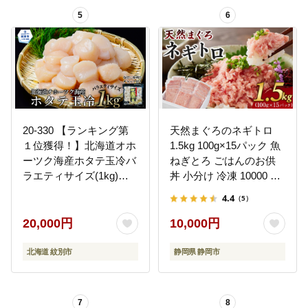
5
6
20-330 【ランキング第
天然まぐろのネギトロ
１位獲得！】北海道オホ
1.5kg 100g×15パック 魚
ーツク海産ホタテ玉冷バ
ねぎとろ ごはんのお供
ラエティサイズ(1kg)｜
丼 小分け 冷凍 10000 海
訳あり サイズ不揃い
の幸 ◆
4.4
（5）
20,000円
10,000円
北海道 紋別市
静岡県 静岡市
7
8