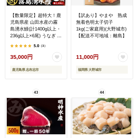
【数量限定】超特大！鹿
【訳あり】やまや 熟成
児島県産 山田水産の霧
無着色明太子切子
島湧水鰻(計1400g以上・
1kg(ご家庭用)(大野城市)
236g以上×6尾) うなぎ 鰻
【配送不可地域：離島】
ウナギ 6尾 国産 九州産
5.0
（3）
蒲焼き かばやき 冷凍 う
な重 ひつまぶし タレ 山
35,000円
11,000円
椒 ランキング 人気 c5-
039-yy
鹿児島県 志布志市
福岡県 大野城市
43
44