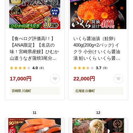
【食べログ評価高!！】
いくら醤油漬（鮭卵）
【ANA限定】【名店の
400g(200g×2パック) イ
味！宮崎県産鰻】ひむか
クラ 小分け いくら醤油
山道うなぎ蒲焼3尾分
漬 鮭いくら いくら醤油
(390g以上) 【 国産 うな
漬け 鮭 鮭卵 ikura 醤油
4.0
3.7
（2）
（3）
ぎ ウナギ 鰻 】 [B08411]
いくら 冷凍いくら いく
ら北海道 醤油鮭いくら
17,000円
22,000円
人気 大好評品 北海道 白
糠町_K022-1676
宮崎県 川南町
北海道 白糠町
11
12