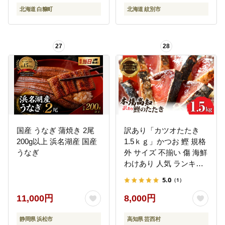
答 生食用 刺身 お刺身 刺
北海道 白糠町
北海道 紋別市
し身 魚介類 海鮮 冷凍 厚
切り 薄切り ふるさと納
税 ふるさとチョイス チ
27
28
ョイス 北海道 白糠町
_T015-0910
国産 うなぎ 蒲焼き 2尾
訳あり「カツオたたき
200g以上 浜名湖産 国産
1.5ｋｇ」かつお 鰹 規格
うなぎ
外 サイズ 不揃い 傷 海鮮
わけあり 人気 ランキン
グ 本場 高知 かつおのた
5.0
（1）
たき
11,000円
8,000円
静岡県 浜松市
高知県 芸西村