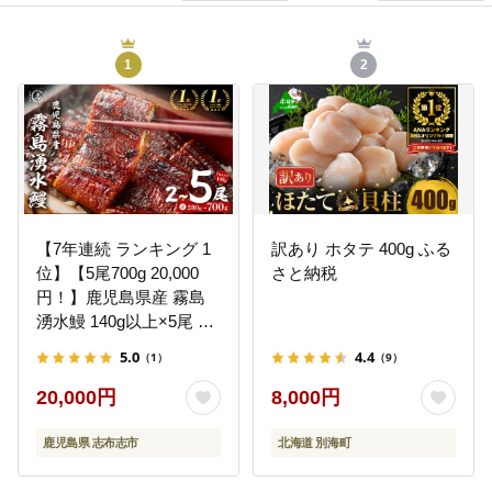
1
2
【7年連続 ランキング 1
訳あり ホタテ 400g ふる
位】【5尾700g 20,000
さと納税
円！】鹿児島県産 霧島
湧水鰻 140g以上×5尾 国
産 蒲焼き ウナギ うなぎ
5.0
4.4
（1）
（9）
5尾 九州産 かばやき 冷
凍 うな重 ひつまぶし タ
20,000円
8,000円
レ 山椒 ランキング 人気
b0-219-yy
鹿児島県 志布志市
北海道 別海町