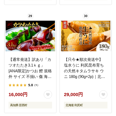
29
30
【通常発送】訳あり「カ
【只今★順次発送中】
ツオたたき3.1ｋｇ」
塩水うに 利尻昆布育ち
[ANA限定]かつお 鰹 規格
の天然キタムラサキ ウ
外 サイズ 不揃い 傷 海鮮
ニ 180g (90g×2p)｜北海
わけあり 人気 ランキン
道 朝獲れ 無添加 ミョウ
5.0
（1）
グ 本場 高知 かつおのた
バン不使用 [1110004]
たき
16,000円
29,000円
高知県 芸西村
北海道 利尻町