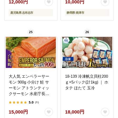
重 ひつまぶし タレ 山椒
12,000円
10,000円
ランキング 人気 a2-133
鹿児島県 志布志市
静岡県 焼津市
25
26
大人気 エンペラーサー
18-139 冷凍帆立貝柱200
モン 900g 小分け 鮭 サ
ｇ×5パック(計1kg) ｜ ホ
ーモン アトランティッ
タテ ほたて 玉冷
クサーモン 水産庁長官
賞 受賞 さけ シャケ しゃ
5.0
（1）
け sake カルパッチョ ソ
テー レアステーキ 人気
15,000円
18,000円
高級 大満足 美味しい 贈