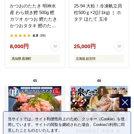
かつおのたたき 明神水
25-94 大粒！冷凍帆立貝
産 わら焼き鰹 500g 鰹
柱500ｇ×2(計1kg) ｜ ホ
カツオ かつお 鰹たたき
タテ ほたて 玉冷
かつおタタキ 鰹のたた
き かつおのタタキ 藁焼
4.9
（53）
き わら焼き 魚 さかな 海
鮮 刺身 お刺身 冷凍 ご家
8,000円
25,000円
庭用 グルメ 特産品 ご当
地 本場 高知 黒潮町 ギフ
高知県 黒潮町
北海道 紋別市
ト 贈答品 人気 返礼品 ふ
るさと納税 魚介類 高知
県産 土佐名物 高知県 高
45
46
評価 食卓 ご飯のお供 父
の日 ギフト プレゼント
[1669]
当サイトでは、サイト利便性向上のため、クッキー（Cookie）を使
用しています。サイトの閲覧を継続された場合、Cookieの利用に同
意したことものといたします。
a12-069 焼津 天然 鮪
【ANA限定】大阪産 泉