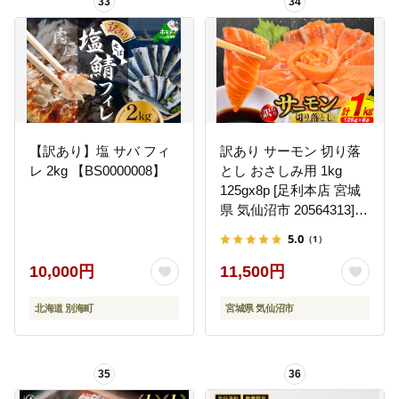
33
34
【訳あり】塩 サバ フィ
訳あり サーモン 切り落
レ 2kg 【BS0000008】
とし おさしみ用 1kg
125gx8p [足利本店 宮城
県 気仙沼市 20564313]
鮭 刺身 生食 個包装 チリ
5.0
（1）
銀鮭 海鮮 魚介
10,000円
11,500円
北海道 別海町
宮城県 気仙沼市
35
36