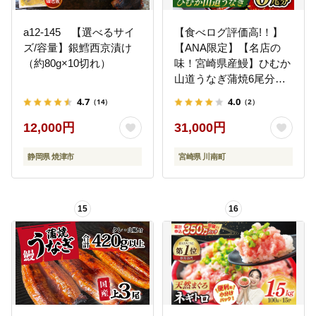
a12-145 【選べるサイ
【食べログ評価高!！】
ズ/容量】銀鱈西京漬け
【ANA限定】【名店の
（約80g×10切れ）
味！宮崎県産鰻】ひむか
山道うなぎ蒲焼6尾分
(780g以上) 【 国産 うな
4.7
4.0
（14）
（2）
ぎ ウナギ 鰻 】 [B08413]
12,000円
31,000円
静岡県 焼津市
宮崎県 川南町
15
16