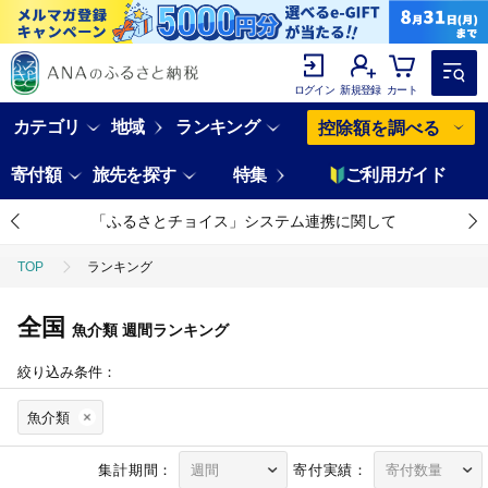
ログイン
新規登録
カート
カテゴリ
地域
ランキング
控除額を調べる
寄付額
旅先を探す
特集
ご利用ガイド
「ふるさとチョイス」システム連携に関して
TOP
ランキング
全国
魚介類
週間ランキング
絞り込み条件：
魚介類
集計期間：
寄付実績：