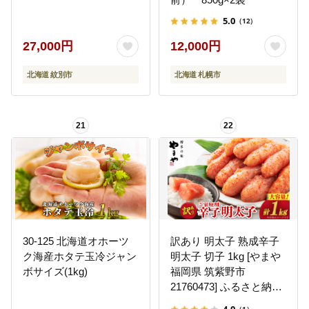
5.0
（12）
27,000円
12,000円
北海道 紋別市
北海道 札幌市
21
22
30-125 北海道オホーツ
訳あり 明太子 熟成辛子
ク海産ホタテ玉冷ジャン
明太子 切子 1kg [やまや
ボサイズ(1kg)
福岡県 筑紫野市
21760473] ふるさと納税
訳アリ 熟成 辛子明太子