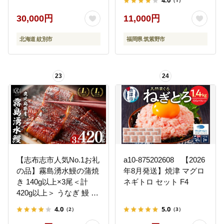
4.0
（1）
めんたいこ 無着色 訳あ
り切子 切れ子 お惣菜 お
30,000円
11,000円
かず 冷凍
北海道 紋別市
福岡県 筑紫野市
23
24
【志布志市人気No.1お礼
a10-875202608 【2026
の品】霧島湧水鰻の蒲焼
年8月発送】焼津 マグロ
き 140g以上×3尾＜計
ネギトロ セット F4
420g以上＞ うなぎ 鰻 ウ
ナギ 3尾 国産 九州産 蒲
4.0
5.0
（2）
（3）
焼き かばやき 冷凍 うな