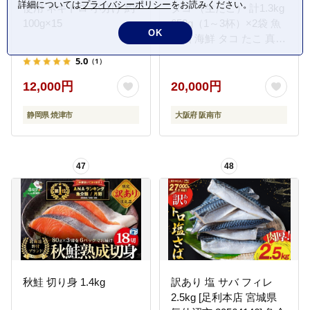
詳細については
プライバシーポリシー
をお読みください。
使用 ネギトロ 小分け 約
タコ （生たこ） 計1.3kg
100g×15
650g（1～3杯）×2袋 魚
OK
介類 海鮮 タコ たこ 真蛸
スミ抜き 塩もみ処理 下
5.0
（1）
処理済み 簡単調理 冷凍
12,000円
20,000円
静岡県 焼津市
大阪府 阪南市
47
48
秋鮭 切り身 1.4kg
訳あり 塩 サバ フィレ
2.5kg [足利本店 宮城県