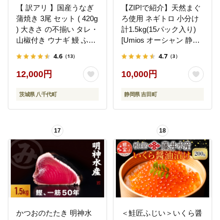
【 訳アリ 】国産うなぎ
【ZIP!で紹介】天然まぐ
蒲焼き 3尾 セット ( 420g
ろ使用 ネギトロ 小分け
) 大きさ の不揃い タレ・
計1.5kg(15パック入り)
山椒付き ウナギ 鰻 ふぞ
[Umios オーシャン 静岡
ろい 不揃い うな重 ひつ
県 吉田町 22424262] ね
4.6
4.7
（13）
（3）
まぶし 人気 茨城 八千代
ぎとろ ネギトロ丼 手巻
町 ふるさと納税 冷凍
き寿司 まぐろたたき 天
12,000円
10,000円
[SF951ya]
然 まぐろ マグロ 鮪 めば
ち きはだ 約100g 冷凍
茨城県 八千代町
静岡県 吉田町
魚介 海鮮 ねぎトロ ネギ
とろ 個包装
17
18
かつおのたたき 明神水
＜鮭匠ふじい＞いくら醤