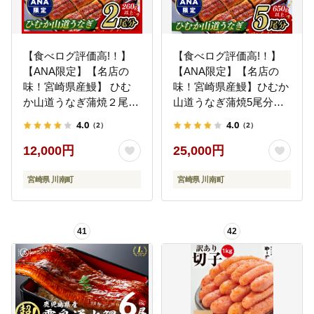
【食べログ評価高!！】
【食べログ評価高!！】
【ANA限定】【名店の
【ANA限定】【名店の
味！宮崎県産鰻】 ひむ
味！宮崎県産鰻】ひむか
か山道うなぎ蒲焼２尾分
山道うなぎ蒲焼5尾分
（260ｇ以上） 【 国産
(650g以上) 【 国産 うな
4.0
4.0
（2）
（2）
うなぎ ウナギ 鰻 】
ぎ ウナギ 鰻】 [B08412]
[B08410]
12,000円
25,000円
宮崎県 川南町
宮崎県 川南町
41
42