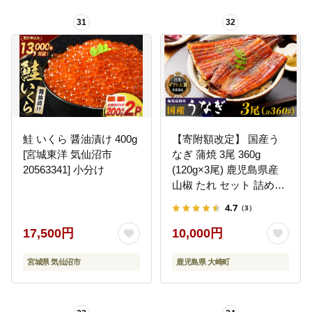
31
32
鮭 いくら 醤油漬け 400g
【寄附額改定】 国産う
[宮城東洋 気仙沼市
なぎ 蒲焼 3尾 360g
20563341] 小分け
(120g×3尾) 鹿児島県産
山椒 たれ セット 詰め合
わせ おおさき町鰻加工
4.7
（3）
組合 ウナギ 鰻 大隅半島
大崎町
17,500円
10,000円
宮城県 気仙沼市
鹿児島県 大崎町