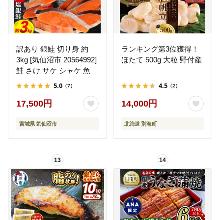
訳あり 銀鮭 切り身 約
ランキング第3位獲得！
3kg [気仙沼市 20564992]
ほたて 500g 大粒 野付産
鮭 さけ サケ シャケ 魚
5.0
4.5
（7）
（2）
17,500円
14,000円
宮城県 気仙沼市
北海道 別海町
13
14