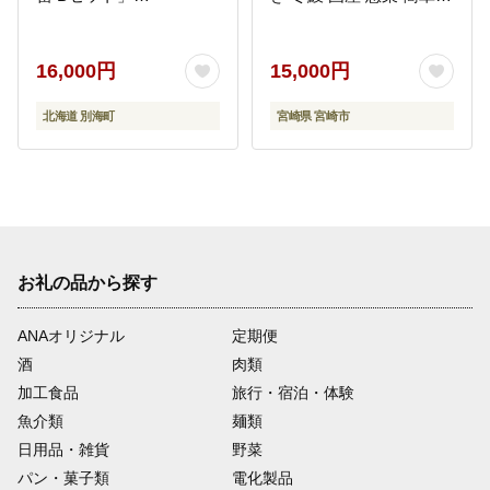
【YI0000002】 いか ほ
理 レンジ 湯煎 ボイル 小
っけ サクラマス 鮭 こま
分け パック 冷凍 人気 お
い
すすめ 鰻楽
16,000円
15,000円
北海道 別海町
宮崎県 宮崎市
お礼の品から探す
ANAオリジナル
定期便
酒
肉類
加工食品
旅行・宿泊・体験
魚介類
麺類
日用品・雑貨
野菜
パン・菓子類
電化製品