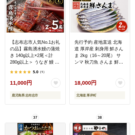
【志布志市人気No.1お礼
先行予約 産地直送 北海
の品】霧島湧水鰻の蒲焼
道 厚岸産 刺身用 鮮さん
き 140g以上×2尾＜計
ま 2kg（16～20尾） サ
280g以上＞ うなぎ 鰻 ウ
ンマ 秋刀魚 さんま 鮮魚
ナギ 2尾 国産 九州産 蒲
魚介類 海産 生さんま
5.0
（1）
焼き かばやき 冷凍 うな
重 ひつまぶし タレ 山椒
11,000円
18,000円
ランキング 人気 a1-157-
yy
鹿児島県 志布志市
北海道 厚岸町
37
38