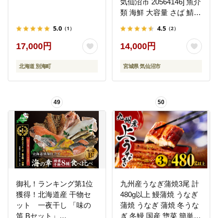
気仙沼市 20564146] 魚介
類 海鮮 大容量 さば 鯖
トロ 切り身 冷凍
5.0
4.5
（1）
（2）
17,000円
14,000円
北海道 別海町
宮城県 気仙沼市
49
50
御礼！ランキング第1位
九州産うなぎ蒲焼3尾 計
獲得！北海道産 干物セ
480g以上 鰻蒲焼 うなぎ
ット 一夜干し 「味の
蒲焼 うなぎ 蒲焼 冬うな
笛 Bセット」
ぎ 冬鰻 国産 惣菜 簡単調