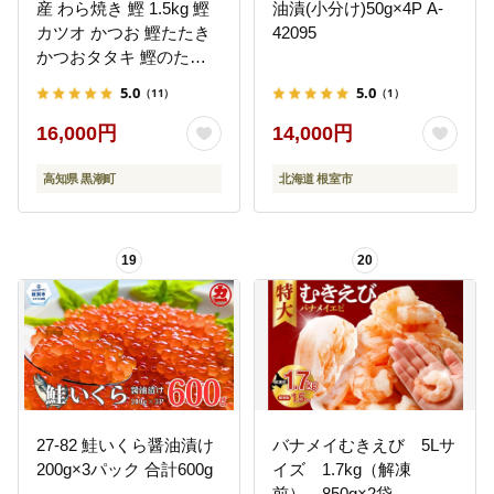
産 わら焼き 鰹 1.5kg 鰹
油漬(小分け)50g×4P A-
カツオ かつお 鰹たたき
42095
かつおタタキ 鰹のたた
き かつおのタタキ 藁焼
5.0
5.0
（11）
（1）
き わら焼き 魚 さかな 海
鮮 刺身 お刺身 冷凍 ご家
16,000円
14,000円
庭用 グルメ 特産品 ご当
地 本場 高知 黒潮町 ギフ
高知県 黒潮町
北海道 根室市
ト 贈答品 人気 返礼品 ふ
るさと納税 魚介類 高知
県産 土佐名物 高知県 食
19
20
卓 ご飯のお供 父の日 プ
レゼント ギフト[1697]
27-82 鮭いくら醤油漬け
バナメイむきえび 5Lサ
200g×3パック 合計600g
イズ 1.7kg（解凍
前） 850g×2袋