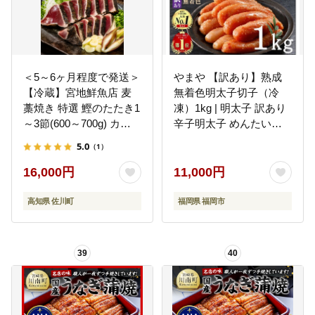
＜5～6ヶ月程度で発送＞
やまや 【訳あり】熟成
【冷蔵】宮地鮮魚店 麦
無着色明太子切子（冷
藁焼き 特選 鰹のたたき1
凍）1kg | 明太子 訳あり
～3節(600～700g) カツ
辛子明太子 めんたいこ
オ かつお 《午前中指定
無着色 切れ子 バラ子 理
5.0
（1）
できません》 ※※配送
由あり 家庭用 明太 海鮮
できない地域があります
大容量 小分け 便利 福岡
16,000円
11,000円
※※
県 福岡市 福岡 博多 九州
高知県 佐川町
福岡県 福岡市
39
40