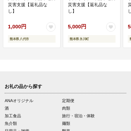
災害支援【返礼品な
災害支援【返礼品な
し】
し】
し
1,000円
5,000円
5
熊本県 八代市
熊本県 氷川町
お礼の品から探す
ANAオリジナル
定期便
酒
肉類
加工食品
旅行・宿泊・体験
魚介類
麺類
日用品・雑貨
野菜