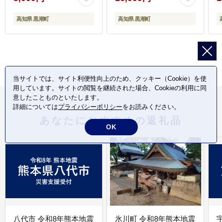
き わら焼き 魚 さかな
き わら焼き 魚 さかな
海鮮 刺身 お刺身 冷凍
海鮮 刺身 お刺身 冷凍
高知県 黒潮町
高知県 黒潮町
ご家庭用 グルメ 特産品
ご家庭用 グルメ 特産品
ご当地 本場 高知 黒潮町
ご当地 本場 高知 黒潮町
ギフト 贈答品 人気 返礼
ギフト 贈答品 人気 返礼
品 ふるさと納税 魚介類
品 ふるさと納税 魚介類
高知県産 土佐名物 高知
高知県産 土佐名物 高知
当サイトでは、サイト利便性向上のため、クッキー（Cookie）を使
県 高評価 食卓 ご飯のお
県 食卓 ご飯のお供 父の
用しています。サイトの閲覧を継続された場合、Cookieの利用に同
供 父の日 ギフト プレゼ
日 プレゼント ギフト
意したことものといたします。
ント[1669]
[1697]
フ
詳細については
プライバシーポリシー
をお読みください。
あなたにおすすめの返礼品
OK
八代市 令和8年熊本地震
氷川町 令和8年熊本地震