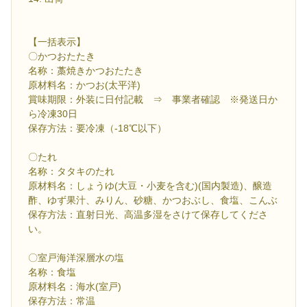
【一括表示】
〇かつおたたき
名称：藁焼きかつおたたき
原材料名：かつお(太平洋)
賞味期限：外装に日付記載 ⇒ 事業者確認 ※発送日か
ら冷凍30日
保存方法：要冷凍（-18℃以下）
〇たれ
名称：タタキのたれ
原材料名：しょうゆ(大豆・小麦を含む)(国内製造)、醸造
酢、ゆず果汁、みりん、砂糖、かつおぶし、食塩、こんぶ
保存方法：直射日光、高温多湿をさけて保存してくださ
い。
〇室戸海洋深層水の塩
名称：食塩
原材料名：海水(室戸)
保存方法：常温