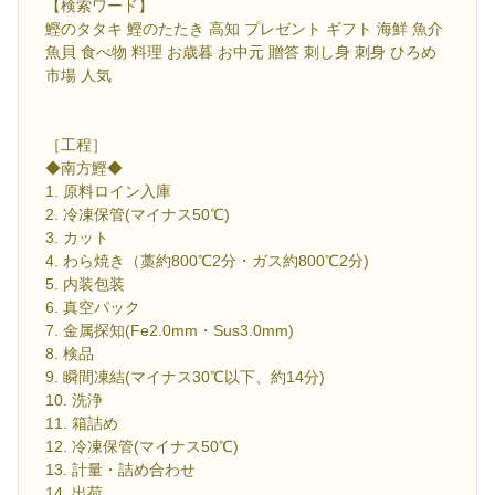
【検索ワード】
鰹のタタキ 鰹のたたき 高知 プレゼント ギフト 海鮮 魚介
魚貝 食べ物 料理 お歳暮 お中元 贈答 刺し身 刺身 ひろめ
市場 人気
［工程］
◆南方鰹◆
1. 原料ロイン入庫
2. 冷凍保管(マイナス50℃)
3. カット
4. わら焼き（藁約800℃2分・ガス約800℃2分)
5. 内装包装
6. 真空パック
7. 金属探知(Fe2.0mm・Sus3.0mm)
8. 検品
9. 瞬間凍結(マイナス30℃以下、約14分)
10. 洗浄
11. 箱詰め
12. 冷凍保管(マイナス50℃)
13. 計量・詰め合わせ
14. 出荷