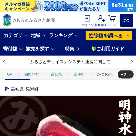
ログイン
新規登録
カート
カテゴリ
地域
ランキング
控除額を調べる
寄付額
旅先を探す
特集
ご利用ガイド
「ふるさとチョイス」システム連携に関して
+2
TOP
四国地方
高知県
黒潮町
かつおのたたき 明神水産 
TOP
魚介類
鮮魚
カツオ
かつおのたたき 明神水産 わら
高知県
黒潮町
TOP
加工食品
ほかの加工食品
かつおのたたき 明神水産 わら焼