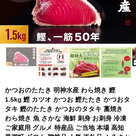
かつおのたたき 明神水産 わら焼き 鰹
1.5kg 鰹 カツオ かつお 鰹たたき かつおタ
タキ 鰹のたたき かつおのタタキ 藁焼き
わら焼き 魚 さかな 海鮮 刺身 お刺身 冷凍
ご家庭用 グルメ 特産品 ご当地 本場 高知