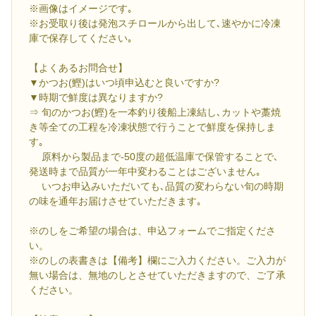
※画像はイメージです｡
※お受取り後は発泡スチロールから出して､速やかに冷凍
庫で保存してください｡
【よくあるお問合せ】
▼かつお(鰹)はいつ頃申込むと良いですか?
▼時期で鮮度は異なりますか?
⇒ 旬のかつお(鰹)を一本釣り後船上凍結し､カットや藁焼
き等全ての工程を冷凍状態で行うことで鮮度を保持しま
す｡
原料から製品まで-50度の超低温庫で保管することで､
発送時まで品質が一年中変わることはございません｡
いつお申込みいただいても､品質の変わらない旬の時期
の味を通年お届けさせていただきます｡
※のしをご希望の場合は、申込フォームでご指定くださ
い。
※のしの表書きは【備考】欄にご入力ください。ご入力が
無い場合は、無地のしとさせていただきますので、ご了承
ください。