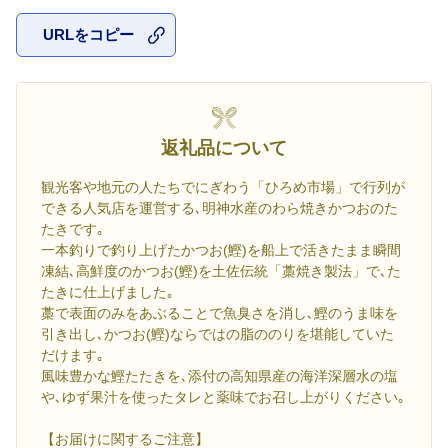
URLをコピー
お気に入
返礼品について
観光客や地元の人たちでにぎわう「ひろめ市場」で行列が
できる人気店を運営する､明神水産のわら焼きかつおのた
たきです｡
一本釣りで釣り上げたかつお(鰹)を船上で活きたまま瞬間
凍結､高鮮度のかつお(鰹)を土佐伝統「藁焼き製法」で､た
たきに仕上げました｡
藁で表面のみをあぶることで魚臭さを消し､鰹のうま味を
引き出し､かつお(鰹)ならではの脂ののりを堪能していた
だけます｡
風味豊かな鰹たたきを､添付の高知県産の海洋深層水の塩
や､ゆず果汁を使ったタレと薬味でお召し上がりください｡
【お届けに関するご注意】