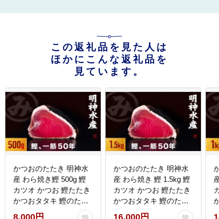
この返礼品を見た人は
ほかにこんな返礼品を
見ています。
かつおのたたき 明神水
かつおのたたき 明神水
産 わら焼き鰹 500g 鰹
産 わら焼き 鰹 1.5kg 鰹
産
カツオ かつお 鰹たたき
カツオ かつお 鰹たたき
かつおタタキ 鰹のたた
かつおタタキ 鰹のたた
き かつおのタタキ 藁焼
き かつおのタタキ 藁焼
8,000円
16,000円
1