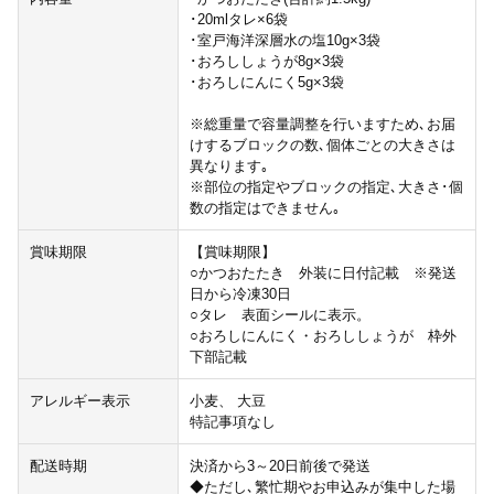
･20mlタレ×6袋
･室戸海洋深層水の塩10g×3袋
･おろししょうが8g×3袋
･おろしにんにく5g×3袋
※総重量で容量調整を行いますため､お届
けするブロックの数､個体ごとの大きさは
異なります｡
※部位の指定やブロックの指定､大きさ･個
数の指定はできません｡
賞味期限
【賞味期限】
○かつおたたき 外装に日付記載 ※発送
日から冷凍30日
○タレ 表面シールに表示。
○おろしにんにく・おろししょうが 枠外
下部記載
アレルギー表示
小麦、 大豆
特記事項なし
配送時期
決済から3～20日前後で発送
◆ただし､繁忙期やお申込みが集中した場