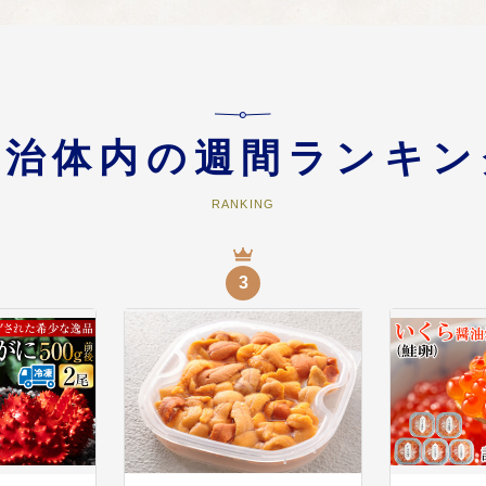
価し、新たな価値や活用方法を見出すことで、持続可能な地域経済の成長を促
ロジェクト
自治体内の週間ランキン
は当然の事、助かったあとの命をどのように支え、つないで行くかに焦点を当
においても、市民が安心して生活再建できる
RANKING
デザイン構想推進プロジェクト
3
伴うコンパクトな市街地の形成、市街地における公共施設の老朽化に伴う廃止
整備など、根室市の地域課題の解決を目指
解決の促進を図るため必要な事業
国民世論の更なる喚起高揚や、次代を担う後継者育成、更には、返還要求運動
返還運動に関する事業」を掲げました。