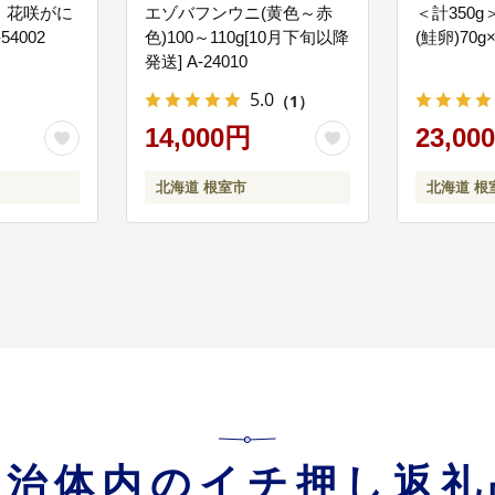
】花咲がに
エゾバフンウニ(黄色～赤
＜計350
54002
色)100～110g[10月下旬以降
(鮭卵)70g×
ちづくり元気ファンド事業
発送] A-24010
の場づくりなど共創のまちづくり推進のため、「ふるさと応援・共創プロジェ
5.0
（1）
ンド事業を実施します。
14,000円
23,00
北海道 根室市
北海道 根
映し住み良いまちづくりのために市長が必要と認める事業
の推進のほか、多様な人々の参加による個性豊かで活気にあふれる住みよいま
自治体内のイチ押し返礼