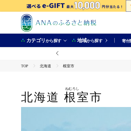
カテゴリ
地域
から探す
から探す
寄付
TOP
北海道
根室市
ねむろし
北海道
根室市