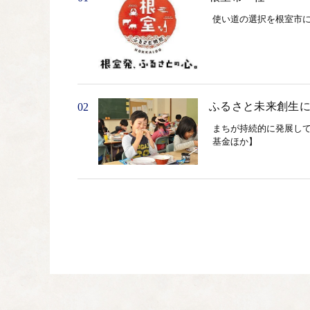
使い道の選択を根室市
ふるさと未来創生
02
まちが持続的に発展し
基金ほか】
こころの元気づく
03
大人が心身ともに健康
すプロジェクトです。 
地域資源Reデザイ
04