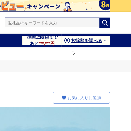
控除上限額まで
控除額を調べる
あと
***,***円
お気に入りに追加