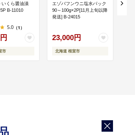
g＞いくら醤油漬
エゾバフンウニ塩水パック
根室
5P B-11010
90～100g×2P[11月上旬以降
身可
発送] B-24015
ション
クト支援基金」を設置し、 NPO法人・企業等の活動資
5.0
（1）
0円
23,000円
10
室市
北海道 根室市
北
ちづくりの推進のために。 【ふるさと応援基金ほか】
品