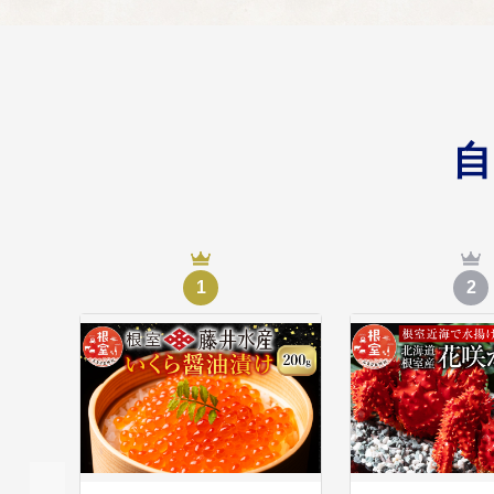
地域の既存資源を再評
生きるをつなぐプ
05
災害時の命を守る取組
く、復旧や復興の過程
公共施設グランド
06
1
2
人口動向や人口減少に
要な新たな公共施設の
北方領土問題等の
07
北方領土問題に対する
援寄附金に「北方領土