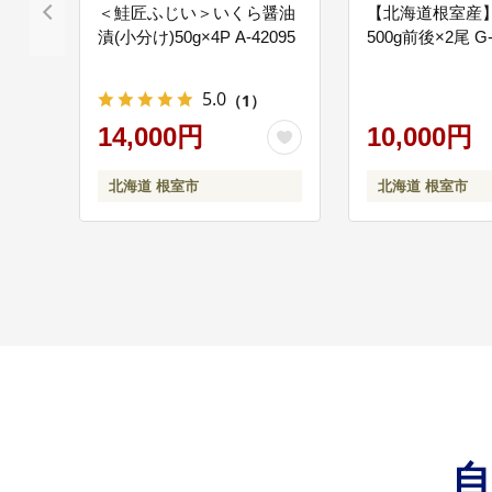
＜鮭匠ふじい＞いくら醤油
【北海道根室産
漬(小分け)50g×4P A-42095
500g前後×2尾 G-
ねむろ”共創”のま
08
まちの賑わい創出と活動
5.0
（1）
金調達を支援するファ
14,000円
10,000円
北海道 根室市
北海道 根室市
寄附者の意向を反
09
北方領土返還要求運動