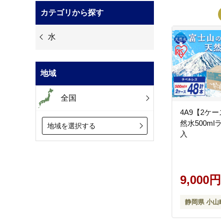
カテゴリから探す
水
地域
全国
4A9【2ケ
然水500ml
地域を選択する
入
9,000円
静岡県 小山