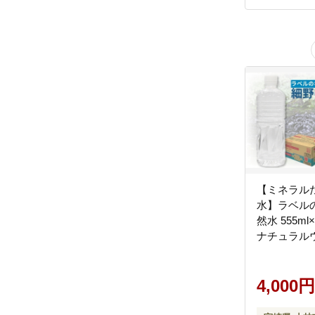
【ミネラル
水】ラベル
然水 555ml
ナチュラル
ラルウォー
天然水 水 55
リカ 美容 
4,000円
ル 霧島 宮
保存）