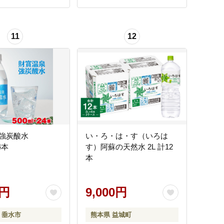
11
12
強炭酸水
い・ろ・は・す（いろは
4本
す）阿蘇の天然水 2L 計12
本
0円
9,000円
 垂水市
熊本県 益城町