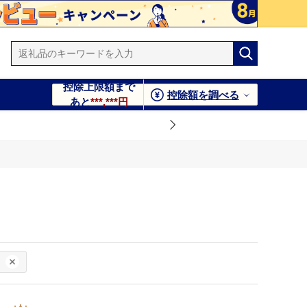
控除上限額まで
控除額を調べる
あと
***,***円