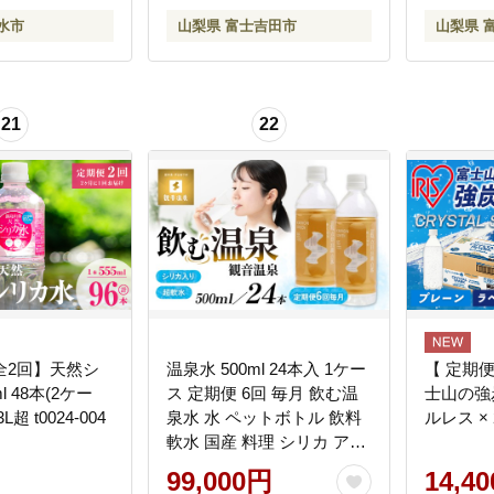
水市
山梨県 富士吉田市
山梨県 
21
22
全2回】天然シ
温泉水 500ml 24本入 1ケー
【 定期便
l 48本(2ケー
ス 定期便 6回 毎月 飲む温
士山の強炭
L超 t0024-004
泉水 水 ペットボトル 飲料
ルレス × 
軟水 国産 料理 シリカ アル
カリ ミネラルウォーター
99,000円
14,4
常温保存 備蓄 観音温泉 静