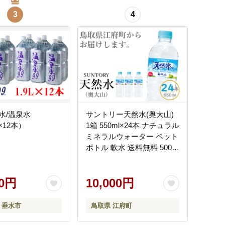
3
4
水/温泉水
サントリー天然水(奥大山)
L×12本）
1箱 550ml×24本 ナチュラル
ミネラルウォーター ペット
ボトル 軟水 送料無料 500ミ
リ＋50 ml PET 0200
00円
10,000円
 垂水市
鳥取県 江府町