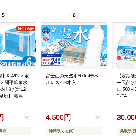
5
6
】K-493 ＜定
富士山の天然水500mlラベ
【定期便
回＞関平鉱泉水
ルレス×24本入
ー天然水1
つお届け(計12
山 500＋
泉所】 霧島市
0704
カ水 水 シリカ
ォーター
円
4,500円
30,0
島市
静岡県 小山町
鳥取県 