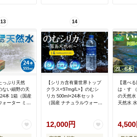
13
14
たっぷり天然
【シリカ含有量世界トップ
【選べる
のない細野の天
クラス<97mg/L>】のむシ
は・す 
×24本 1箱（国産
リカ 500ml×24本セット
の天然水 
ウォーター ミネ
（国産 ナチュラルウォータ
天然水 
ター ラベルレス
ー ミネラルウォーター 天
ォーター
5ml 中硬水 シ
然水 水 シリカ 美容 人気 霧
蘇 備蓄 
人気 ペットボト
島 宮崎 小林市）
12,000円
ンク 飲料
4,50
崎 送料無料 長期