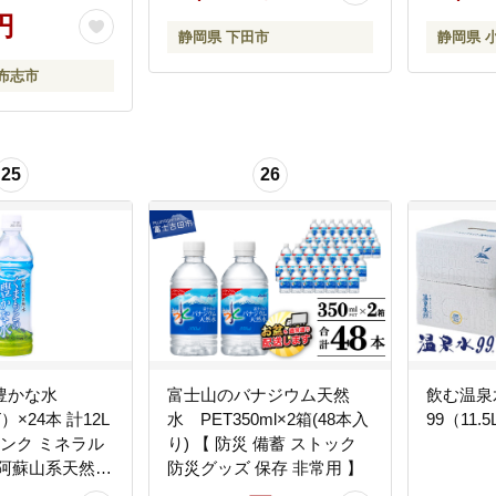
円
岡県 下田市 伊豆
静岡県 下田市
静岡県 
布志市
25
26
豊かな水
富士山のバナジウム天然
飲む温泉
T）×24本 計12L
水 PET350ml×2箱(48本入
99（11.
リンク ミネラル
り) 【 防災 備蓄 ストック
 阿蘇山系天然水
防災グッズ 保存 非常用 】
ル