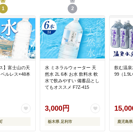
1
2
ース】富士山の天
水 ミネラルウォーター 天
飲む温泉
ラベルレス×48本
然水 2L 6本 お水 飲料水 軟
99（1.9
水で飲みやすい 備蓄品とし
てもオススメ F7Z-415
3,000円
15,0
町
栃木県 足利市
鹿児島県