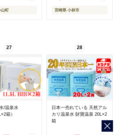
崎）
小山町
宮崎県 小林市
27
28
水/温泉水
日本一売れている 天然アル
5L×2箱）
カリ温泉水 財寶温泉 20L×2
箱