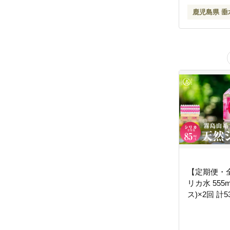
鹿児島県 垂
【定期便・
リカ水 555m
ス)×2回 計53