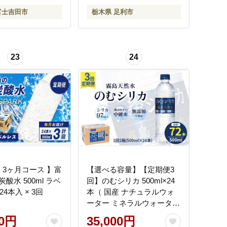
富士吉田市
栃木県 足利市
23
24
 3ヶ月コース 】富
【選べる容量】【定期便3
酸水 500ml ラベ
回】のむシリカ 500ml×24
24本入 × 3回
本（ 国産 ナチュラルウォ
ーター ミネラルウォーター
天然水 水 シリカ シリカ水
00円
35,000円
美容 人気 霧島 定期便 宮