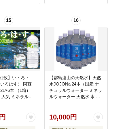
15
16
回数】い・ろ・
【霧島連山の天然水】天然
（いろはす） 阿蘇
水JOJONa 24本（国産 ナ
2L×6本 （1箱）
チュラルウォーター ミネラ
水 人気 ミネラルウ
ルウォーター 天然水 水 シ
 ミネラル 熊本 阿
リカ 美容 人気 霧島 宮崎 小
防災 美味しい ドリ
林市 送料無料）
水 飲料
0円
10,000円