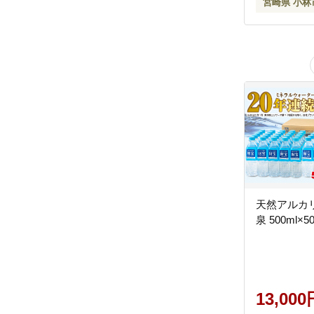
宮崎県 小林
天然アルカ
泉 500ml×5
13,000