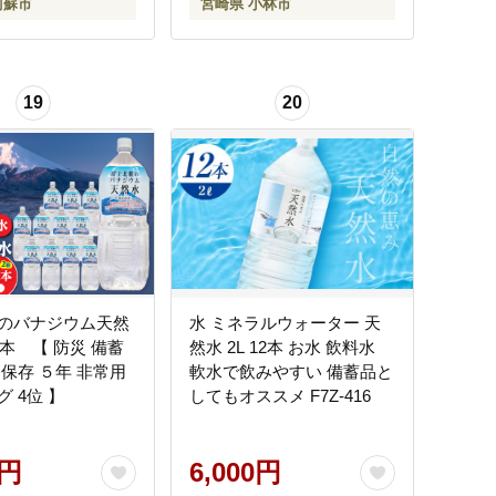
阿蘇市
宮崎県 小林市
19
20
のバナジウム天然
水 ミネラルウォーター 天
12本 【 防災 備蓄
然水 2L 12本 お水 飲料水
 保存 ５年 非常用
軟水で飲みやすい 備蓄品と
 4位 】
してもオススメ F7Z-416
0円
6,000円