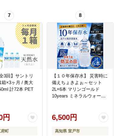
7
8
全3回】サントリ
【１０年保存水】 災害時に
箱×3ヶ月 / 奥大
備えちょきよぉ～セット
50ml 計72本 PET
2L×6本 マリンゴールド
10years ミネラルウォータ
ー 備蓄水 災害用 避難用品
防災グッズ
00円
6,500円
江府町
高知県 室戸市