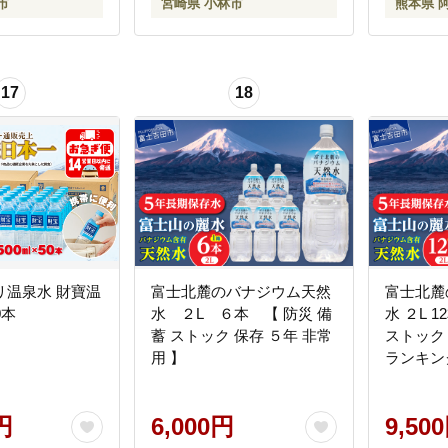
市
宮崎県 小林市
熊本県 
17
18
リ温泉水 財寶温
富士北麓のバナジウム天然
富士北麓
0本
水 ２L ６本 【 防災 備
水 ２L 
蓄 ストック 保存 ５年 非常
ストック
用 】
ランキング
円
6,000円
9,50