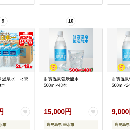
9
10
リ温泉水 財寶
財寶温泉強炭酸水
財寶温泉
8本
500ml×48本
500ml×2
円
15,000円
9,00
水市
鹿児島県 垂水市
鹿児島県