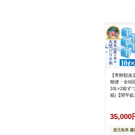
【寄附額改定
期便・全6
10L×2箱ず
箱)【関平鉱
シリカ シリ
ミネラルウ
35,000
鹿児島県 霧