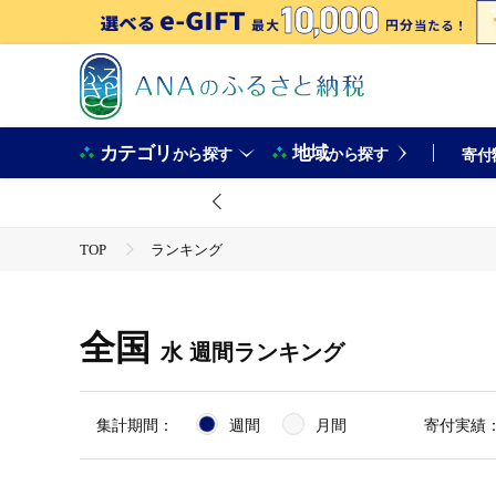
カテゴリ
地域
から探す
から探す
寄付
TOP
ランキング
全国
水
週間ランキング
集計期間：
週間
月間
寄付実績