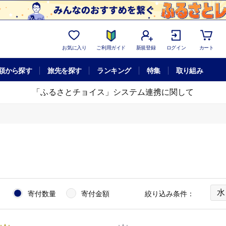
お気に入り
ご利用ガイド
新規登録
ログイン
カート
額から探す
旅先を探す
ランキング
特集
取り組み
「ふるさとチョイス」システム連携に関して
水
：
寄付数量
寄付金額
絞り込み条件：