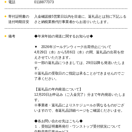
電話
0118877373
寄付証明書の
入金確認後5営業日以内を目途に、返礼品とは別に下記ふる
送付時期目安
さと納税業務代行事業者からお送りいたします。
備考
◆年末年始の発送に関するお知らせ◆
▼ 2026年ゴールデンウィーク出荷停止について
4月29日（水）から5月6日（水）の間、返礼品の出荷を控
えさせていただきます。
※一部の返礼品につきましては、29日以降も発送いたしま
す。
※返礼品の受取日のご指定は承ることができませんのでご
了承ください。
【返礼品の年内発送について】
12月20日お申込み（ご入金完了）分まで年内発送いたしま
す。
※事業者・返礼品によりスケジュールが異なるものがござ
いますので、各返礼品詳細ページをご確認くださいませ。
◆各お問い合わせ先はこちら◆
１．受領証明書再発行・ワンストップ受付状況について
自動音声応答サービス