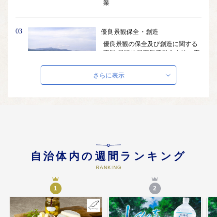
業
03
優良景観保全・創造
優良景観の保全及び創造に関する
事業 景観修景事業奨励金支給（廃
屋撤去ほか） 黒松内町フラワー推
進協議会運営補助 日本で最も美し
さらに表示
い村づくり事業
04
青少年健全育成
子供の健全な育成に関する事業 黒
松内小学校・中学校関連経費 ふれ
あいの森情報館運営経費
自治体内の週間ランキング
RANKING
05
高齢者・障がい者支援
高齢者、障がい者の支援や協働の
1
2
まちづくりの推進に関する事業 社
会福祉協議会運営費補助（独居高
齢者対策等）