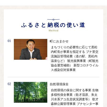
ふるさと納税の使い道
Method
01
町におまかせ
まちづくりの必要性に応じて黒松
内町長が事業を指定する ブナ里交
流施設管理経費（道の駅、黒松内
温泉など） 観光振興事業（町観光
協会運営補助） 新型コロナウイル
ス感染症対策事業
02
自然環境保全
自然環境の保全に関する事業 生物
多様性保全事業（歌才湿原、朱太
川水系アユ生息状況調査等） 歌才
森林公園管理事業 ブナセンター事