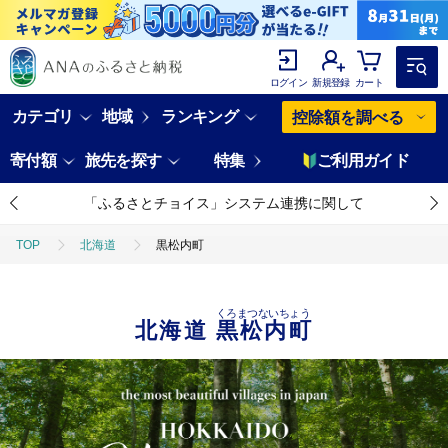
ログイン
新規登録
カート
カテゴリ
地域
ランキング
控除額を調べる
寄付額
旅先を探す
特集
ご利用ガイド
「ふるさとチョイス」システム連携に関して
TOP
北海道
黒松内町
くろまつないちょう
北海道
黒松内町