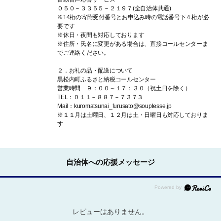
０５０－３３５５－２１９７(全自治体共通)
※14桁の寄附受付番号とお申込み時の電話番号下４桁が必
要です
※休日・夜間も対応しております
※住所・氏名に変更がある場合は、直接コールセンターま
でご連絡ください。
２．お礼の品・配送について
黒松内町ふるさと納税コールセンター
営業時間 ９：００～１７：３０（祝土日を除く）
TEL：０１１－８８７－７３７３
Mail：kuromatsunai_furusato@souplesse.jp
※１１月は土曜日、１２月は土・日曜日も対応しておりま
す
自治体への応援メッセージ
レビューはありません。