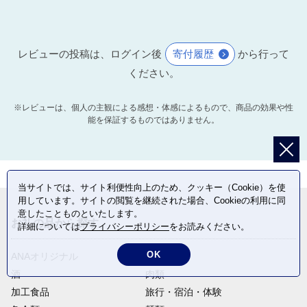
レビューの投稿は、ログイン後
寄付履歴
から行って
ください。
※レビューは、個人の主観による感想・体感によるもので、商品の効果や性
能を保証するものではありません。
当サイトでは、サイト利便性向上のため、クッキー（Cookie）を使
用しています。サイトの閲覧を継続された場合、Cookieの利用に同
意したことものといたします。
お礼の品から探す
詳細については
プライバシーポリシー
をお読みください。
OK
ANAオリジナル
定期便
酒
肉類
加工食品
旅行・宿泊・体験