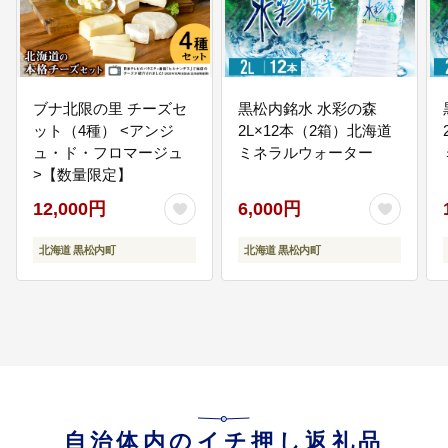
06
交流・定住・移住
交流観光、定住、移住及び二地域
居住に関する事業 黒松内ハローワ
ブナ北限の里 チーズセ
黒松内銘水 水彩の森
ーク事業 若者定住促進事業（生活
ット（4種） <アンジ
2L×12本（2箱）北海道
応援助成、奨学金返還助成）
ュ・ド・フロマージュ
ミネラルウォーター
>【数量限定】
07
医療保健福祉職員養成
12,000円
6,000円
医療 保健及び福祉を担う職員の養
成及び確保に関する事業 医療保健
北海道 黒松内町
北海道 黒松内町
福祉職員養成修学資金貸付金
自治体内のイチ押し返礼品