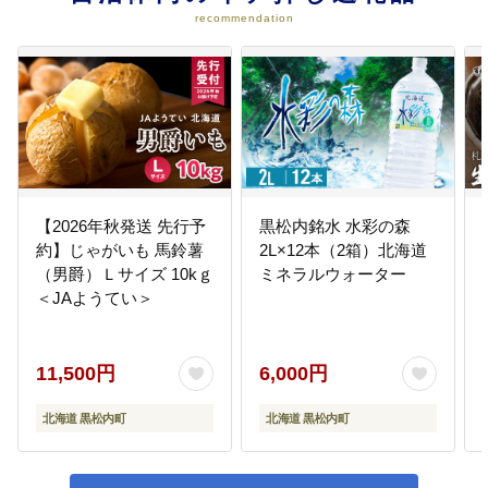
recommendation
【2026年秋発送 先行予
黒松内銘水 水彩の森
約】じゃがいも 馬鈴薯
2L×12本（2箱）北海道
（男爵）Ｌサイズ 10kｇ
ミネラルウォーター
＜JAようてい＞
11,500円
6,000円
北海道 黒松内町
北海道 黒松内町