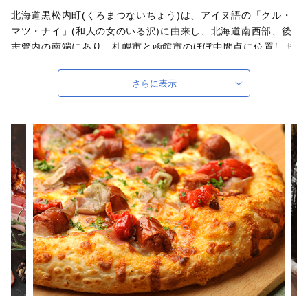
北海道黒松内町(くろまつないちょう)は、アイヌ語の「クル・
マツ・ナイ」(和人の女のいる沢)に由来し、北海道南西部、後
志管内の南端にあり、札幌市と函館市のほぼ中間点に位置しま
す。北は寿都町を経て日本海を臨み、南は長万部町を経て太平
洋を臨んでいますが、いずれもわずかな距離で直接海岸に接す
さらに表示
ることがない特殊な地形となっています。人口 2,632人(令和4
年3月末) ブナ北限の里 北海道黒松内町は『日本で最も美しい
村』連合に加盟しています。
自治体ホームページは
こちら
（外部サイト）
外部サイトへ遷移します。
個人情報の保護は遷移先サイトの方針に従います。