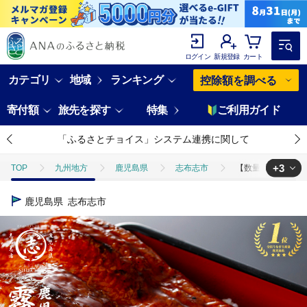
ログイン
新規登録
カート
カテゴリ
地域
ランキング
控除額を調べる
寄付額
旅先を探す
特集
ご利用ガイド
「ふるさとチョイス」システム連携に関して
+3
TOP
九州地方
鹿児島県
志布志市
【数量限定】超特大！
TOP
魚介類
【数量限定】超特大！鹿児島県産 山田水産の霧島湧水鰻(計14
鹿児島県
志布志市
TOP
魚介類
うなぎ
【数量限定】超特大！鹿児島県産 山田水産の霧
TOP
加工食品
惣菜・レトルト
ほかの惣菜
【数量限定