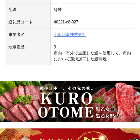
配送
冷凍
返礼品コード
46221-c8-027
事業者名
山田水産株式会社
地場産品
3
市内・市外で生産した鰻を使用して、市内
において蒲焼加工した鰻蒲焼