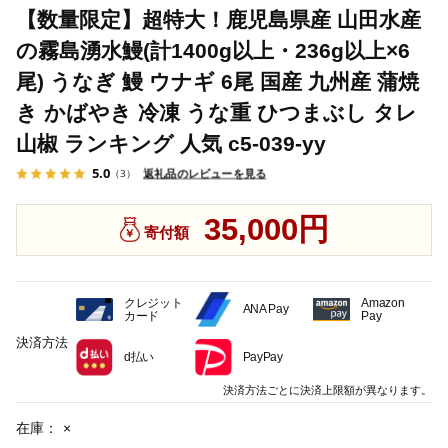
【数量限定】超特大！鹿児島県産 山田水産
の霧島湧水鰻(計1400g以上・236g以上×6
尾) うなぎ 鰻 ウナギ 6尾 国産 九州産 蒲焼
き かばやき 冷凍 うな重 ひつまぶし タレ
山椒 ランキング 人気 c5-039-yy
5.0
返礼品のレビューを見る
（3）
35,000円
寄付額
クレジット
Amazon
ANA Pay
カード
Pay
決済方法
d払い
PayPay
決済方法ごとに決済上限額が異なります。
在庫：
×