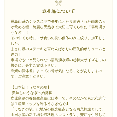
返礼品について
霧島山系のシラス台地で長年にわたり濾過された由来の人
が飲める程、綺麗な天然水で大切に育てられた「霧島湧水
うなぎ」！
その中でも特にエサ食いの良い個体のみに絞り、加工しま
した。
まさに鰻のステーキと言わんばかりの圧倒的ボリュームと
迫力！
市場でも中々見られない霧島湧水鰻の超特大サイズをこの
機会に、是非ご賞味下さい。
※鰻の個体差によって小骨が気になることがありますの
で、ご注意ください。
【日本初！うなぎの駅】
-美味しいうなぎの始発駅-
鹿児島県の養鰻生産量は日本一で、そのなかでも志布志市
は生産量トップを誇るうなぎ処です。
「うなぎの駅」は地域の観光拠点となる商業施設として、
山田水産の新工場や鰻料理のレストラン、売店を併設して