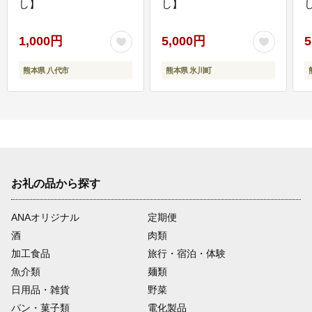
し】
し】
し
1,000円
5,000円
5
熊本県 八代市
熊本県 氷川町
お礼の品から探す
ANAオリジナル
定期便
酒
肉類
加工食品
旅行・宿泊・体験
魚介類
麺類
日用品・雑貨
野菜
パン・菓子類
電化製品