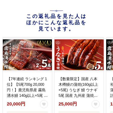
この返礼品を見た人は
ほかにこんな返礼品を
見ています。
【7年連続 ランキング 1
【数量限定】国産 八本
位】【5尾700g 20,000
木樽鰻の蒲焼(160g以上
円！】鹿児島県産 霧島
×5尾) うなぎ 鰻 ウナギ
湧水鰻 140g以上×5尾 国
5尾 国産 九州産 蒲焼き
産 蒲焼き ウナギ うなぎ
かばやき 冷凍 うな丼 う
20,000円
25,000円
1
5尾 九州産 かばやき 冷
な重 ひつまぶし タレ 山
凍 うな重 ひつまぶし タ
椒 ランキング 人気 b5-