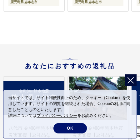
鹿児島県 志布志市
鹿児島県 志布志市
レ 山椒 ランキング 人気
192
b0-219-yy
0
あなたにおすすめの返礼品
当サイトでは、サイト利便性向上のため、クッキー（Cookie）を使
用しています。サイトの閲覧を継続された場合、Cookieの利用に同
意したことものといたします。
詳細については
プライバシーポリシー
をお読みください。
八代市 令和8年熊本地震
氷川町 令和8年熊本地震
OK
災害支援【返礼品な
災害支援【返礼品な