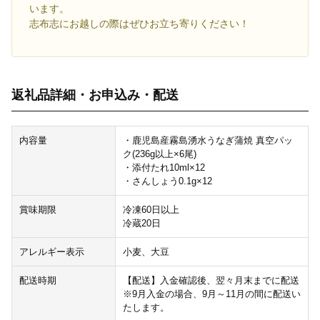
います。
志布志にお越しの際はぜひお立ち寄りください！
返礼品詳細・お申込み・配送
内容量
・鹿児島産霧島湧水うなぎ蒲焼 真空パッ
ク(236g以上×6尾)
・添付たれ10ml×12
・さんしょう0.1g×12
賞味期限
冷凍60日以上
冷蔵20日
アレルギー表示
小麦、大豆
配送時期
【配送】入金確認後、翌々月末までに配送
※9月入金の場合、9月～11月の間に配送い
たします。