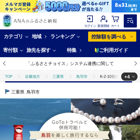
ログイン
新規登録
カート
カテゴリ
地域
ランキング
控除額を調べる
寄付額
旅先を探す
特集
ご利用ガイド
「ふるさとチョイス」システム連携に関して
+4
TOP
近畿地方
三重県
鳥羽市
K-2-10宿泊観光周遊券
TOP
旅行・宿泊・体験
K-2-10宿泊観光周遊券
三重県
鳥羽市
TOP
旅行・宿泊・体験
宿泊券
K-2-10宿泊観光周遊券
TOP
旅行・宿泊・体験
体験チケット
K-2-10宿泊観光周遊
TOP
旅行・宿泊・体験
体験チケット
食事券
K-2-