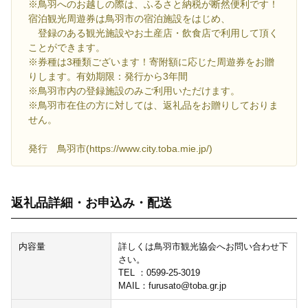
※鳥羽へのお越しの際は、ふるさと納税が断然便利です！
宿泊観光周遊券は鳥羽市の宿泊施設をはじめ、
登録のある観光施設やお土産店・飲食店で利用して頂く
ことができます。
※券種は3種類ございます！寄附額に応じた周遊券をお贈
りします。有効期限：発行から3年間
※鳥羽市内の登録施設のみご利用いただけます。
※鳥羽市在住の方に対しては、返礼品をお贈りしておりま
せん。
発行 鳥羽市(https://www.city.toba.mie.jp/)
返礼品詳細・お申込み・配送
内容量
詳しくは鳥羽市観光協会へお問い合わせ下
さい。
TEL ：0599-25-3019
MAIL：furusato@toba.gr.jp