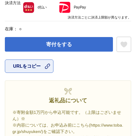
決済方法
d払い
PayPay
決済方法ごとに決済上限額が異なります。
在庫：
○
寄付をする
URLをコピー
お気に入
返礼品について
※寄附金額1万円から申込可能です。（上限はございませ
ん）※
※内容については、お申込み前にこちら(https://www.toba.
gr.jp/shuyuken/)をご確認下さい。