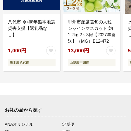
八代市 令和8年熊本地震
甲州市産厳選旬の大粒
災害支援【返礼品な
シャインマスカット 約
し】
1.2kg 2～3房【2027年発
送】（MG）B12-472
1,000円
13,000円
5
熊本県 八代市
山梨県 甲州市
お礼の品から探す
ANAオリジナル
定期便