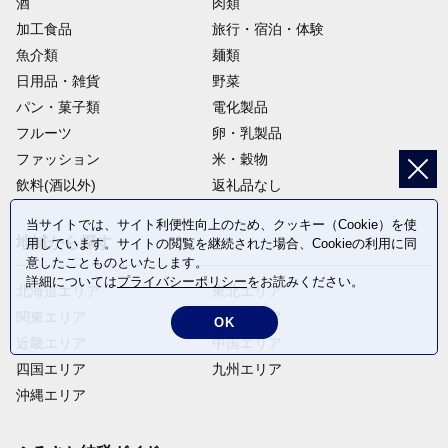
酒
肉類
加工食品
旅行・宿泊・体験
魚介類
麺類
日用品・雑貨
野菜
パン・菓子類
電化製品
フルーツ
卵・乳製品
ファッション
米・穀物
飲料(酒以外)
返礼品なし
当サイトでは、サイト利便性向上のため、クッキー（Cookie）を使
地域から探す
用しています。サイトの閲覧を継続された場合、Cookieの利用に同
意したことものといたします。
詳細については
プライバシーポリシー
をお読みください。
北海道エリア
東北エリア
関東エリア
中部エリア
OK
近畿エリア
中国エリア
四国エリア
九州エリア
沖縄エリア