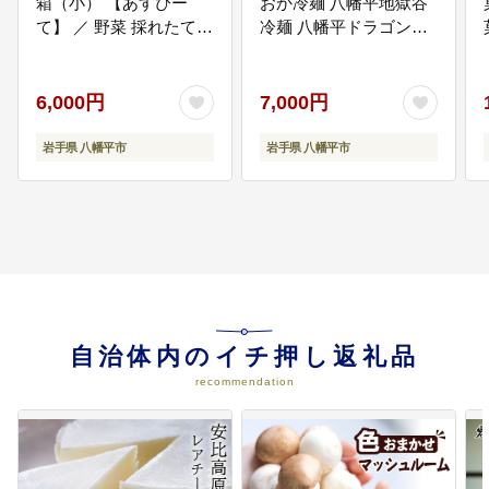
箱（小） 【あすぴー
おか冷麺 八幡平地獄谷
て】 ／ 野菜 採れたて
冷麺 八幡平ドラゴンア
新鮮 おまかせ 詰合せ 詰
イ冷麺 3種 セット 箱入
め合わせ 野菜の詰合せ
り ／ 冷麺 盛岡冷麺 小
セット 産直 お取り寄せ
分け
6,000円
7,000円
お取寄せ 取り寄せ
岩手県 八幡平市
岩手県 八幡平市
自治体内のイチ押し返礼品
recommendation