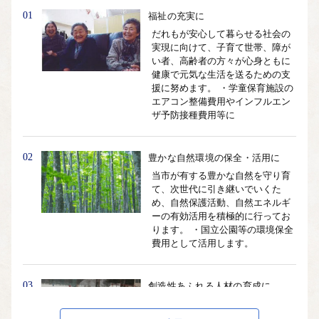
01
福祉の充実に
だれもが安心して暮らせる社会の
実現に向けて、子育て世帯、障が
い者、高齢者の方々が心身ともに
健康で元気な生活を送るための支
援に努めます。 ・学童保育施設の
エアコン整備費用やインフルエン
ザ予防接種費用等に
02
豊かな自然環境の保全・活用に
当市が有する豊かな自然を守り育
て、次世代に引き継いでいくた
め、自然保護活動、自然エネルギ
ーの有効活用を積極的に行ってお
ります。 ・国立公園等の環境保全
費用として活用します。
03
創造性あふれる人材の育成に
教育、スポーツ、芸術文化の充実
を図ります。 ・地域の将来を担う