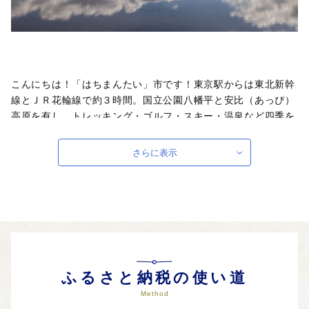
こんにちは！「はちまんたい」市です！東京駅からは東北新幹
線とＪＲ花輪線で約３時間。国立公園八幡平と安比（あっぴ）
高原を有し、トレッキング・ゴルフ・スキー・温泉など四季を
通じて楽しめる東北でも有数のリゾート地です。八幡平市では
返礼品の集荷・梱包作業を市内の元気なシルバーと就労継続支
さらに表示
援Ｂ型事業所の方々にお願いしています。ふるさと納税の貴重
な寄附を活用させていただきながら、高齢であっても障がいを
もっていてもやりがいを感じて働くことができる機会をつく
り、市民全員が活躍できる元気な地域づくりを図ってまいりま
す。八幡平市をぜひ応援してください！
ふるさと納税の使い道
Method