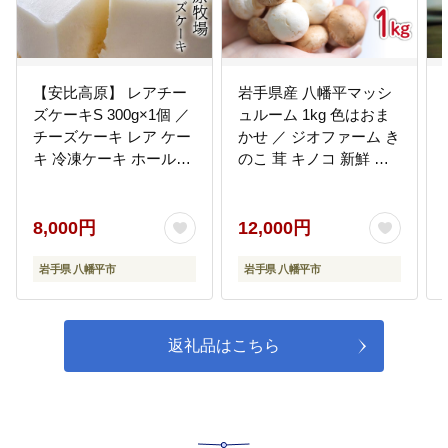
【安比高原】 レアチー
岩手県産 八幡平マッシ
ズケーキS 300g×1個 ／
ュルーム 1kg 色はおま
チーズケーキ レア ケー
かせ ／ ジオファーム き
キ 冷凍ケーキ ホールケ
のこ 茸 キノコ 新鮮 マ
ーキ スイーツ グルメ デ
ッシュルーム まっしゅ
ザート ちーずけーき ケ
るーむ 生 生食 生でも食
ーキ スイーツ デザート
べられる
8,000円
12,000円
安比高原牧場
岩手県 八幡平市
岩手県 八幡平市
返礼品はこちら