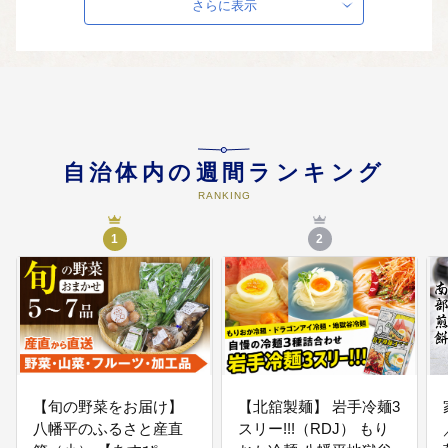
さらに表示
人材育成費用などに活用します。
04
特に使途を指定しない
市長が事業を指定させていただき
ます。
自治体内の週間ランキング
RANKING
05
躍進する産業の振興に
農畜産物のブランド化、滞在型観
1
2
光の推進、企業誘致等を行い、元
気な産業の形成を目指します。 ・
八幡平市が誇るブランド「安代り
んどう」の研究開発等費用に活用
します。
【旬の野菜をお届け】
【北舘製麺】 岩手冷麺3
八幡平のふるさと産直
スリー!!!（RDJ） もり