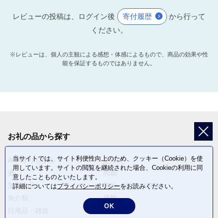
レビューの投稿は、ログイン後
寄付履歴
から行って
ください。
※レビューは、個人の主観による感想・体感によるもので、商品の効果や性
能を保証するものではありません。
お礼の品から探す
当サイトでは、サイト利便性向上のため、クッキー（Cookie）を使
ANAオリジナル
定期便
用しています。サイトの閲覧を継続された場合、Cookieの利用に同
酒
肉類
意したことものといたします。
加工食品
旅行・宿泊・体験
詳細については
プライバシーポリシー
をお読みください。
魚介類
麺類
OK
日用品・雑貨
野菜