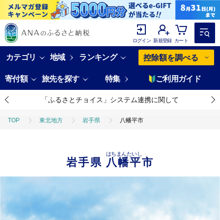
ログイン
新規登録
カート
カテゴリ
地域
ランキング
控除額を調べる
寄付額
旅先を探す
特集
ご利用ガイド
「ふるさとチョイス」システム連携に関して
TOP
東北地方
岩手県
八幡平市
はちまんたいし
岩手県
八幡平市