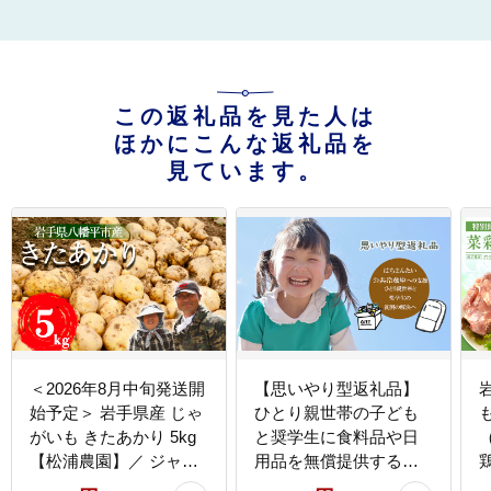
この返礼品を見た人は
ほかにこんな返礼品を
見ています。
＜2026年8月中旬発送開
【思いやり型返礼品】
始予定＞ 岩手県産 じゃ
ひとり親世帯の子ども
がいも きたあかり 5kg
と奨学生に食料品や日
（
【松浦農園】／ ジャガ
用品を無償提供する公
イモ じゃが芋 キタアカ
共冷蔵庫「コミュニテ