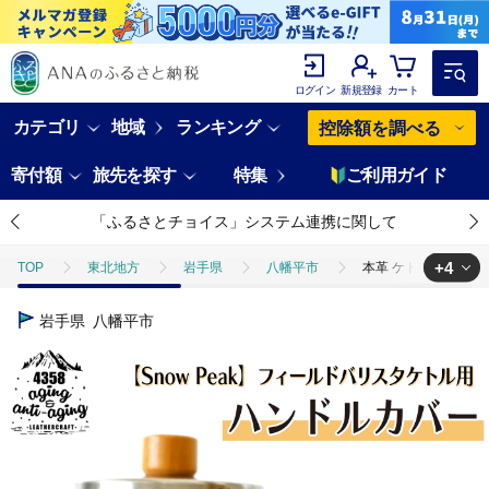
ログイン
新規登録
カート
カテゴリ
地域
ランキング
控除額を調べる
寄付額
旅先を探す
特集
ご利用ガイド
「ふるさとチョイス」システム連携に関して
+4
TOP
東北地方
岩手県
八幡平市
本革 ケトル用ハンドル
TOP
日用品・雑貨
本革 ケトル用ハンドルカバー【ナチュラル】 ※スノ
岩手県
八幡平市
TOP
日用品・雑貨
キッチン用品
本革 ケトル用ハンドルカバー
TOP
日用品・雑貨
ほかの雑貨・日用品
本革 ケトル用ハンド
TOP
電化製品
アウトドア・カー用品
本革 ケトル用ハンドル