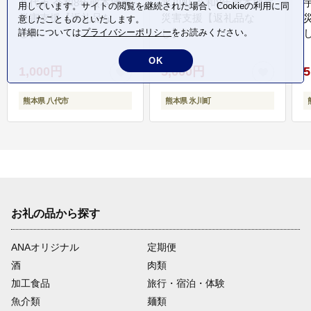
八代市 令和8年熊本地震
氷川町 令和8年熊本地震
用しています。サイトの閲覧を継続された場合、Cookieの利用に同
災害支援【返礼品な
災害支援【返礼品な
意したことものといたします。
詳細については
プライバシーポリシー
をお読みください。
し】
し】
し
OK
1,000円
5,000円
5
熊本県 八代市
熊本県 氷川町
お礼の品から探す
ANAオリジナル
定期便
酒
肉類
加工食品
旅行・宿泊・体験
魚介類
麺類