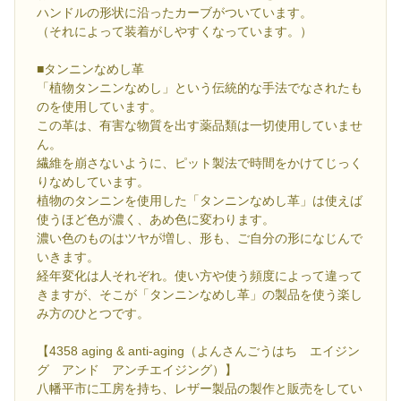
ハンドルの形状に沿ったカーブがついています。
（それによって装着がしやすくなっています。）
■タンニンなめし革
「植物タンニンなめし」という伝統的な手法でなされたも
のを使用しています。
この革は、有害な物質を出す薬品類は一切使用していませ
ん。
繊維を崩さないように、ピット製法で時間をかけてじっく
りなめしています。
植物のタンニンを使用した「タンニンなめし革」は使えば
使うほど色が濃く、あめ色に変わります。
濃い色のものはツヤが増し、形も、ご自分の形になじんで
いきます。
経年変化は人それぞれ。使い方や使う頻度によって違って
きますが、そこが「タンニンなめし革」の製品を使う楽し
み方のひとつです。
【4358 aging & anti-aging（よんさんごうはち エイジン
グ アンド アンチエイジング）】
八幡平市に工房を持ち、レザー製品の製作と販売をしてい