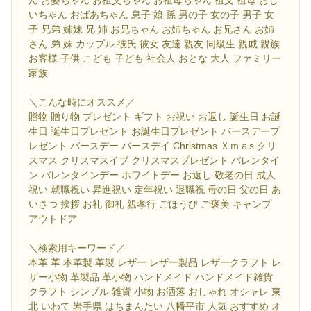
ん お婆ちゃん お祖父ちゃん お祖母ちゃん 祖父 祖母 おじ
いちゃん おばあちゃん 息子 娘 孫 男の子 女の子 男子 女
子 兄弟 姉妹 兄 姉 お兄ちゃん お姉ちゃん お兄さん お姉
さん 弟 妹 カップル 彼氏 彼女 友達 親友 同級生 親戚 親族
お客様 子供 こども 子ども 社会人 おとな 大人 ファミリー
家族
＼こんな時にオススメ／
贈物 贈り物 プレゼント ギフト お祝い お返し 誕生日 お誕
生日 誕生日プレゼント お誕生日プレゼント バースデープ
レゼント バースデー バースデイ Christmas Ｘｍａs クリ
スマス クリスマスイブ クリスマスプレゼント バレンタイ
ン バレンタインデー ホワイトデー お返し 敬老の日 成人
祝い 就職祝い 昇進祝い 定年祝い 退職祝 母の日 父の日 あ
いさつ 挨拶 お礼 御礼 親孝行 ごほうび ご褒美 キャンプ
アウトドア
＼検索用キーワード／
本革 革 本革製 革製 レザー レザー製品 レザークラフト レ
ザー小物 革製品 革小物 ハンドメイド ハンドメイド雑貨
クラフト シンプル 雑貨 小物 お洒落 おしゃれ オシャレ 東
北 いわて 岩手県 はちまんたい 八幡平市 人気 おすすめ オ