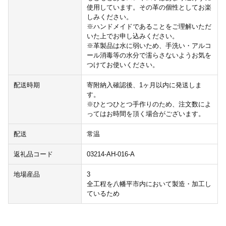
使用しています。その革の個性としてお楽
しみください。
※ハンドメイドであることをご理解いただ
いた上でお申し込みください。
※革製品は水に弱いため、手洗い・アルコ
ール消毒等の水分で濡らさないようお気を
つけてお使いください。
配送時期
寄附納入確認後、1ヶ月以内に発送しま
す。
※ひとつひとつ手作りのため、注文数によ
ってはお時間を頂く場合がございます。
配送
常温
返礼品コード
03214-AH-016-A
地場産品
3
全工程を八幡平市内において製造・加工し
ているため