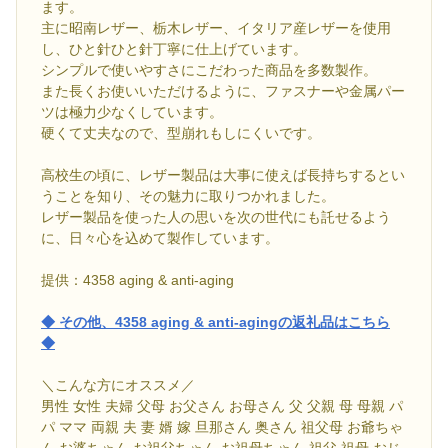
ます。
主に昭南レザー、栃木レザー、イタリア産レザーを使用
し、ひと針ひと針丁寧に仕上げています。
シンプルで使いやすさにこだわった商品を多数製作。
また長くお使いいただけるように、ファスナーや金属パー
ツは極力少なくしています。
硬くて丈夫なので、型崩れもしにくいです。
高校生の頃に、レザー製品は大事に使えば長持ちするとい
うことを知り、その魅力に取りつかれました。
レザー製品を使った人の思いを次の世代にも託せるよう
に、日々心を込めて製作しています。
提供：4358 aging & anti-aging
◆ その他、4358 aging & anti-agingの返礼品はこちら
◆
＼こんな方にオススメ／
男性 女性 夫婦 父母 お父さん お母さん 父 父親 母 母親 パ
パ ママ 両親 夫 妻 婿 嫁 旦那さん 奥さん 祖父母 お爺ちゃ