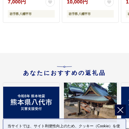
7,000円
10,000円
1
リ 芋 いも 馬鈴薯 ばれ
ィ・フリッジ」への支
いしょ ポテト
援 ／ 八幡平市 NPO法
岩手県 八幡平市
岩手県 八幡平市
人FutureSeeds
あなたにおすすめの返礼品
当サイトでは、サイト利便性向上のため、クッキー（Cookie）を使