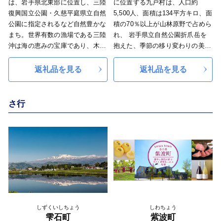
【個人情報の取り扱いについて】
は、岩手県北東部に位置し、三陸
に位置する九戸村は、人口約
を入れるとともに、住民、地域、
要所、そして北上川船運における
1. 申込に係る個人情報は、返礼品
復興国立公園・久慈平庭県立自然
5,500人、面積は134平方キロ、面
民間、行政等の協働による住みよ
河川港として繁栄してきた宿場町
発送や自治体情報のご案内にのみ
公園に指定されるなど自然豊かな
積の70％以上が山林原野で占めら
いまちづくりも進めています。
です。現在は、その交通の便を活
使われ、岩手県釜石市個人情報の
まち。世界有数の漁場である三陸
れ、 岩手県立自然公園折爪岳を
広がる山々と大地、雪谷川など
かした工業と豊かな自然が共存す
保護に関する条例に従って厳正に
沖は海の恵みの宝庫であり、木炭
抱えた、季節の移り変わりの美し
の豊富な水資源を利用し木炭や雑
る町として発展を続けています。
管理されます。
やシイタケ、短角牛など広大な山
い自然豊かなふるさとです。 か
穀、新鮮な野菜など多くの食材
みちのく三大桜名所～北上展勝地
2. 返礼品の発注や問い合わせ対応
林を利用した山の恵みも豊富で
つて戦国時代最後の戦いとして豊
返礼品を見る
返礼品を見る
と、これらを原料とした特産品や
～ 「さくらの名所百選」「みち
などの事務については、株式会社
す。 古くから「琥珀」としても
臣秀吉と戦った戦国の英傑、九戸
お菓子など魅力的な商品をお礼の
のく三大桜名所」に数えられてい
かまいしＤＭＣ（ISO27001取
知られており、「久慈層群と琥
政實公ゆかりの九戸神社や首塚な
品としてご用意しております。
る北上展勝地 北上川の河畔にあ
得）に委託しています。
珀」は日本の地質百選に選定され
どの史跡も数多く残されていま
さ行
軽米町への応援よろしくお願い
る北上展勝地は、東北有数の桜名
3. 返礼品の発送は各取扱い事業者
ています。近年はティラノサウル
す。 ナイター設備のある村営く
します！
所として知られ、「さくらの名所
に委託しています。
ス類の化石が発見されるなど、古
のへスキー場、パークゴルフ場、
百選」「みちのく三大桜名所」に
生物学的な見地からも注目を集め
テニスコートやキャンプ場などア
数えられています。約2㎞にわた
ています。
ウトドア施設も充実しています。
る桜並木の他にも約150種の様々
産業としてはふるさと納税返礼品
なさくらが展勝地一帯に1万本あ
にも登場している養鶏を中心とし
ると言われ、4月中旬頃に咲き始
た第一次産業が盛んな一方、工業
めるソメイヨシノから5月上旬の
団地も立地しており精密機器分野
カスミザクラまで楽しむことが出
等も盛んです。
来ます。春だけでなく、6月頃に
しずくいしちょう
しわちょう
はアジサイ並木、秋には紅葉、冬
雫石町
紫波町