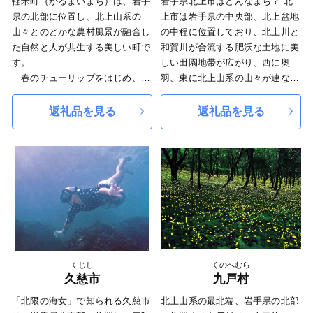
軽米町（かるまいまち）は、岩手
岩手県北上市はどんなまち？ 北
超える従業員が働いています。金
ず」を合言葉に市民一丸となって
県の北部に位置し、北上山系の
上市は岩手県の中央部、北上盆地
ケ崎町の製造品出荷額は県内第１
全力で取り組んでいます。
山々とのどかな農村風景が融合し
の中程に位置しており、北上川と
位となっています。
これまで頂きました、皆様からの
た自然と人が共生する美しい町で
和賀川が合流する肥沃な土地に美
このように、金ケ崎町は、四季
心温まるご支援ご協力に感謝を申
す。
しい田園地帯が広がり、西に奥
の移ろいをはっきりと感じられる
し上げるとともに、復興のため今
春のチューリップをはじめ、ア
羽、東に北上山系の山々が連なる
恵まれた自然環境の中、歴史文化
後ともご支援ご協力をいただきま
ジサイなど花咲く町は「ひとにや
豊かな自然に恵まれています。ま
を守りながら、工業のさらなる成
すようお願い申し上げます。
さしく活力あふれるまち」の実現
た、北上市は、8つの工業団地な
返礼品を見る
返礼品を見る
長が期待されます。
◆ラグビーワールドカップ2019?
に向けて全力で取り組んでいま
どに誘致企業や地元企業、約300
私たちは自立の町、住みたい
開催都市に
す。
社が立地しており、製造品等出荷
町、発展する金ケ崎町を目指して
2019年に開催された、「ラグビー
また、自然と調和した再生可能
額は県内第2位（平成26年工業統
います。
ワールドカップ2019?」日本大会
エネルギー供給を安定化させるこ
計調査速報）で、東北有数の工業
の開催地の一つとして釜石市が選
とが求められる昨今、太陽光発電
都市でもあります。東洋経済新報
定され、2019年の9月に試合が行
や養鶏業からの排出物をエネルギ
社による住みよさランキングで
われました。この「ラグビーワー
ーとしたバイオマス発電など地域
は、岩手県内8年連続1位を獲得し
ルドカップ2019?」の開催を機に
の特性を生かした再生可能エネル
ており、農業と工業のバランスが
復興を加速させ、釜石市のさらな
ギーの推進を図っています。 ?
とれた、活気あふれる都市として
る発展を目指します。
「子育て支援日本一のまち」を
注目を集めています。 岩手県南
くじし
くのへむら
是非足をお運び頂き、釜石市の豊
目指し、高校生までの医療費無償
地域、北上川と和賀川が合流する
久慈市
九戸村
かな自然と、震災から立ち上がっ
化や学校給食費の無償化、教育環
位置にある北上市は、伊達藩と南
た釜石の街並みをご覧ください。
「北限の海女」で知られる久慈市
北上山系の最北端、岩手県の北部
境の充実など、子育て支援にも力
部藩の藩境に位置する奥州街道の