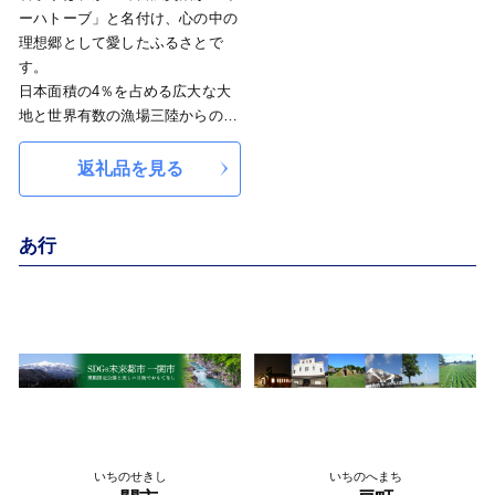
ーハトーブ」と名付け、心の中の
理想郷として愛したふるさとで
す。
日本面積の4％を占める広大な大
地と世界有数の漁場三陸からの、
山の幸、海の幸に恵まれ、先人達
から受け継がれた郷土料理や食文
返礼品を見る
化も豊かで多彩です。
また、「平泉」をはじめとして、
かつて約100年に亘って栄華を極
あ行
めた奥州藤原氏の足跡が残り、さ
まざまな歴史と文化に彩られてい
ます。
春は桜、夏は海水浴、秋は紅葉、
冬はウィンタースポーツ、春夏秋
冬に行われる情緒豊かなお祭り。
通年四季折々に楽しむことができ
るのが岩手の大きな魅力です。
岩手県では、県民、さらには岩手
いちのせきし
いちのへまち
県と関わりある人が、お互いに幸