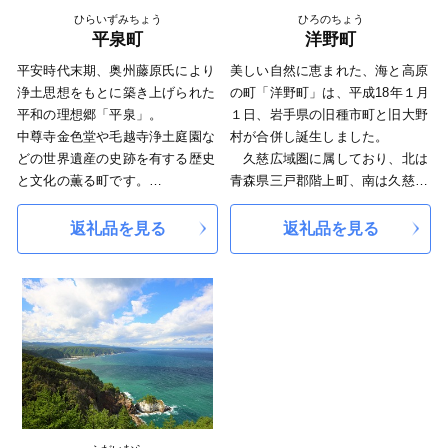
す。 八幡平市をぜひ応援してく
ひらいずみちょう
ひろのちょう
ださい！
平泉町
洋野町
平安時代末期、奥州藤原氏により
美しい自然に恵まれた、海と高原
浄土思想をもとに築き上げられた
の町「洋野町」は、平成18年１月
平和の理想郷「平泉」。
１日、岩手県の旧種市町と旧大野
中尊寺金色堂や毛越寺浄土庭園な
村が合併し誕生しました。
どの世界遺産の史跡を有する歴史
久慈広域圏に属しており、北は
と文化の薫る町です。
青森県三戸郡階上町、南は久慈
岩手県の南部に位置しており、県
市、東は太平洋に面しており、西
内でもっとも小さい町です。
は九戸郡軽米町に接しています。
返礼品を見る
返礼品を見る
洋野町は、大きく西部高原地域
◎町の花鳥木
と東部海岸地域に大別され、 西
部高原地域は、夏季は東部海岸地
❀町の花 さくら
域に比べて気温が4℃～5℃高く、
昔から平泉の花として、歌にうた
冬季は積雪が多く、内陸型気候を
われており、古都平泉を印象づけ
示しています。一方、東部海岸地
るにふさわしい花です。往時の平
域は、海岸気象の影響を受け、春
泉を再現することにより、歴史の
から夏にかけて「ヤマセ（偏東
町にふさわしい美観を期待し、町
風）」に伴う濃霧が発生するた
の花に選定しています。
め、湿度が高く日照時間が西部高