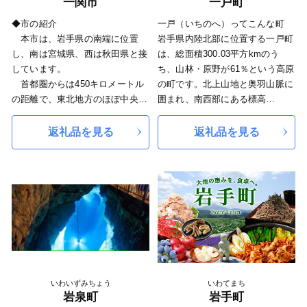
一関市
一戸町
福を守り育てる岩手を実現し、一
人ひとりが希望を持つことができ
◆市の紹介
一戸（いちのへ）ってこんな町
る「希望郷いわて」を目指してい
本市は、岩手県の南端に位置
岩手県内陸北部に位置する一戸町
ます。
し、南は宮城県、西は秋田県と接
は、総面積300.03平方kmのう
しています。
ち、山林・原野が61％という高原
首都圏からは450キロメートル
の町です。北上山地と奥羽山脈に
の距離で、東北地方のほぼ中央、
囲まれ、南西部にある標高
盛岡市と仙台市の中間地点に位置
1,018mの西岳を頂点に、北に丘
しています。
陵地が続いています。
返礼品を見る
返礼品を見る
一関市の総面積は1,256.42k㎡
■歴史・文化
であり、東西は約63km、南北は
縄文時代中期後半の大規模な集落
約46kmの広がりがあります。
遺跡「御所野遺跡」を有していま
人口は103,444人（R8.1.1現
す。「御所野遺跡」は「北海道・
在）で、人口は岩手県で３番目、
北東北の縄文遺跡群」の構成資産
面積は２番目の規模となっていま
の１つとして、2021年7月に世界
す。
文化遺産に登録されました。
◆歴史・沿革
■自然
本市の歴史は古く、平安時代に
一戸町奥中山高原では、豊富な積
は安倍氏、藤原氏が独自の文化を
雪と上質なパウダースノーが自慢
いわいずみちょう
いわてまち
築き上げ、その後葛西氏、伊達
の奥中山高原スキー場をはじめ、
岩泉町
岩手町