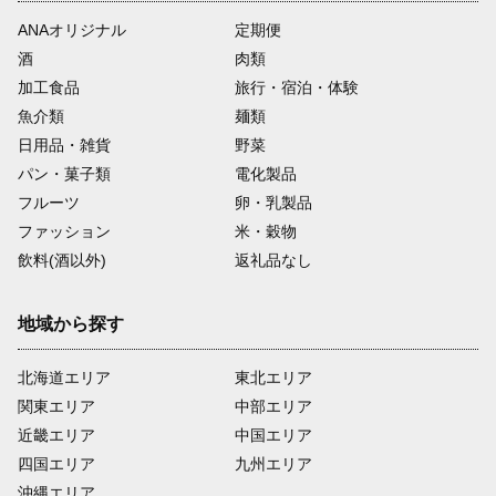
また、ふるさと納税は市の事業と
いうことで自分達が「市に役立つ
ANAオリジナル
定期便
仕事をしているんだ」と誇りを持
酒
肉類
っています。手を抜くことはあり
加工食品
旅行・宿泊・体験
ません。
魚介類
麺類
ご寄附の使い道として障がい者の
日用品・雑貨
野菜
皆様への支援をするのではなく、
パン・菓子類
電化製品
一歩進んだ直接的な取組みにより
障がい者の皆様の雇用を生み出し
フルーツ
卵・乳製品
ています。
ファッション
米・穀物
飲料(酒以外)
返礼品なし
地域から探す
北海道エリア
東北エリア
関東エリア
中部エリア
近畿エリア
中国エリア
四国エリア
九州エリア
沖縄エリア