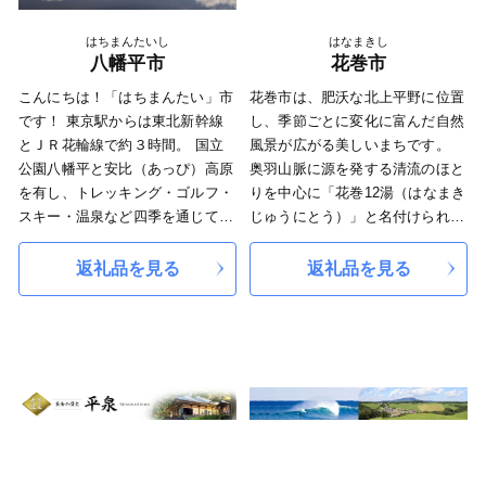
ます。
豊かな地域です。
県鹿角市などまで続いています。
数多くの神楽やしし踊りなどの伝
はちまんたいし
はなまきし
統芸能が地区ごとに伝承され、そ
八幡平市
花巻市
の数はおよそ50団体以上ありま
こんにちは！「はちまんたい」市
花巻市は、肥沃な北上平野に位置
す。古くから残る伝統や物語を次
です！ 東京駅からは東北新幹線
し、季節ごとに変化に富んだ自然
世代へ語り継ぎながらも、新しい
とＪＲ花輪線で約３時間。 国立
風景が広がる美しいまちです。
風を取り込み、常に新鮮な発展を
公園八幡平と安比（あっぴ）高原
奥羽山脈に源を発する清流のほと
遂げています。
を有し、トレッキング・ゴルフ・
りを中心に「花巻12湯（はなまき
今後も古きを残しつつ、新しく生
スキー・温泉など四季を通じて楽
じゅうにとう）」と名付けられた
み出す力を絶やさぬよう、「日本
しめる東北でも有数のリゾート地
12の温泉、また、宮沢賢治や萬鉄
のふるさと」であり続けられれば
です。 八幡平市では返礼品の集
五郎などの世界的に知られる先人
と思います。
返礼品を見る
返礼品を見る
荷・梱包作業を市内の元気なシル
を輩出するとともに、早池峰神楽
バーと就労継続支援Ｂ型事業所の
や鹿踊（ししおどり）などの郷土
方々にお願いしています。ふるさ
芸能、日本三大杜氏のひとつであ
と納税の貴重な寄附を活用させて
る南部杜氏やさき織り等の優れた
いただきながら、高齢であっても
技術が多く伝えられています。
障がいをもっていてもやりがいを
感じて働くことができる機会をつ
くり、市民全員が活躍できる元気
な地域づくりを図ってまいりま