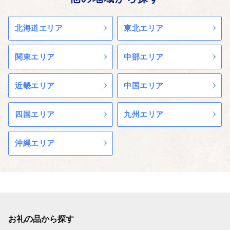
備えた道の駅がオープンし、多く
の方で賑わっています。
北海道エリア
東北エリア
ここまでこられたのも全国の皆様
からのご支援のおかげです。
ふるさと納税を通じても多数のご
関東エリア
中部エリア
寄付とメッセージをいただいてお
ります、本当にありがとうござい
ます。
近畿エリア
中国エリア
〇ふるさと納税を通じて障がい者
の雇用を！
四国エリア
九州エリア
岩手県陸前高田市ではふるさと納
税の返礼品の梱包を障がい者の皆
様に正式に委託しております。
沖縄エリア
もしかすると、きちんと梱包され
ているか心配される方もいるかも
しれません。もちろん様々な障が
いにより苦手な作業もあります
が、皆さんの高い集中力と一つ一
つの丁寧な作業には頭が下がりま
お礼の品から探す
す。