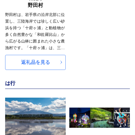
【どぶろく】も注目を集めていま
カタクリは雪解けとともに山野を
野田村
す。素朴ながら米本来の甘みやコ
覆いつくします。商標登録された
野田村は、岩手県の沿岸北部に位
クを楽しむことができるどぶろく
「西わらび」に代表される山菜類
置し、三陸海岸では珍しく広い砂
は、ぜひご賞味いただきたい一品
は、とろけるような舌触りが食す
浜を持つ「十府ヶ浦」と動植物が
です。
る人を虜にします。
多く自然豊かな「和佐羅比山」か
遠野市では、【ビール】によるま
夏の渓流は、ヤマメや岩魚の宝庫
ら広がる山林に囲まれた小さな農
ちづくりを進めています。
です。真昼岳一帯の滝群はマイナ
漁村です。「十府ヶ浦」は、三陸
遠野はビールの原材料である【ホ
スイオンが心を癒してくれます。
ジオパークとして日本ジオパーク
ップ】の日本随一の生産地です
秋の味覚の代表といえる豊富なき
に認定されており、紫色の小豆砂
返礼品を見る
が、近年次第に農家数も減ってい
のこと、錦秋湖に映える紅葉は美
（あずきすな）におおわれ、3.5
ます。持続可能なホップ農業を目
人画をイメージします。冬は地場
㎞続くゆるやかな弧を描く海岸線
指しつつ、市内に2つある醸造所
産の野菜や山菜による保存食など
が見どころです。また、野田村の
で醸造されたビールと、市内のさ
は行
がグルメを魅了します。
名産「のだ塩」や「荒海ホタ
まざまな資源を掛け合わせた街づ
昔ながらの人々が、昔ながらの産
テ」、ほかにも鮭やわかめなど、
くりを展開しています。
物を、昔ながらの方法で、自然に
豊富な食材の宝庫になっていま
また、毎年秋にキリンビールから
生まれた財産を自慢できる西和賀
す。「のだ塩」は昔から有名で、
発売される「一番搾りとれたてホ
町です。
内陸の都市部に運ばれ、お米など
ップ生ビール」は遠野産のフレッ
湯本温泉、湯川温泉、巣郷温泉な
との物々交換がされてきました。
シュなホップを使用したビール
ど豊富な温泉郷が、ここに住む
「のだ塩」を運んだ道のことを
で、人気返礼品の一つとなってい
人、みんなの心身を癒してくれる
「塩の道」と言い、盛岡市や秋田