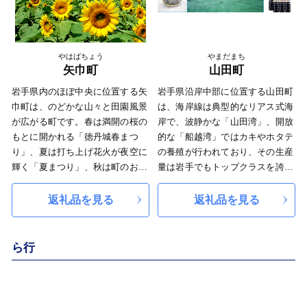
ています。
やはばちょう
やまだまち
矢巾町
山田町
岩手県内のほぼ中央に位置する矢
岩手県沿岸中部に位置する山田町
巾町は、のどかな山々と田園風景
は、海岸線は典型的なリアス式海
が広がる町です。春は満開の桜の
岸で、波静かな「山田湾」、開放
もとに開かれる「徳丹城春まつ
的な「船越湾」ではカキやホタテ
り」、夏は打ち上げ花火が夜空に
の養殖が行われており、その生産
輝く「夏まつり」、秋は町のおい
量は岩手でもトップクラスを誇り
しさが詰まった「秋まつり」、冬
ます。北上山地から三陸リアス海
は無病息災を願う「スミつけ祭
岸へと広がる山林は全国最高レベ
返礼品を見る
返礼品を見る
り」と、四季折々のお祭りが楽し
ルの品質の「乾しいたけ」や、香
めます。 皆さんがまごころ込め
りの強い松茸の産地でもあり、海
て作った品々と全国の皆様をつな
と山の両方の四季折々の「宝物」
ら行
げたい！ふるさと納税をきっかけ
に溢れています。
に、ぜひ矢巾町の魅力に触れてく
秋には、地元が誇る山田祭りが開
ださい。
催されます。町中を走り回る、暴
れ神輿が目玉です。盆や正月には