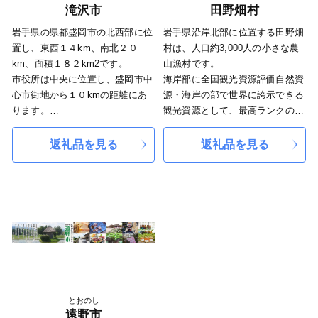
滝沢市
田野畑村
岩手県の県都盛岡市の北西部に位
岩手県沿岸北部に位置する田野畑
置し、東西１４km、南北２０
村は、人口約3,000人の小さな農
km、面積１８２km2です。
山漁村です。
市役所は中央に位置し、盛岡市中
海岸部に全国観光資源評価自然資
心市街地から１０kmの距離にあ
源・海岸の部で世界に誇示できる
ります。
観光資源として、最高ランクの特
北西部には秀峰岩手山をいただ
Ａ級に格付けされた景勝「北山崎
き、北上川、雫石川が流れ、気候
（きたやまざき）」と、
返礼品を見る
返礼品を見る
は内陸性気候です。
南端の「鵜の巣断崖（うのすだん
岩手山麓から平坦部にかけて酪
がい）」を有し、展望台や観光船
農、水稲、野菜等を主体とした都
から眺める雄大な海岸段丘の絶景
市近郊農業地帯です。
が、訪れる人を魅了し、多くの観
また、みちのくの初夏の風物詩チ
光者の目を楽しませています。
ャグチャグ馬コの発祥地であり、
気候は夏でも「やませ」で冷涼。
馬返し登山口は岩手山の表玄関と
食では山海の自然豊かな環境から
して知られています。近年は平坦
育まれた味自慢の養殖ワカメや昆
部より民間宅地開発、事業所、大
布、ウニ、アワビ、タコなどが豊
学の立地が進み、都市化が進行し
富で、
とおのし
ています。特に東部地区は平成10
こだわりの風味を守り続ける
遠野市