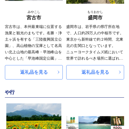
みやこし
もりおかし
宮古市
盛岡市
宮古市は、本州最東端に位置する
盛岡市は、岩手県の県庁所在地
漁業と観光のまちです。名勝・浄
で、人口約29万人の中核市です。
土ヶ浜を有する「三陸復興国立公
東京から新幹線で約２時間、北東
園」、高山植物の宝庫として名高
北の玄関口となっています。
い北上山地の最高峰・早池峰山を
ニューヨークタイムズ紙において
中心とした「早池峰国定公園」を
世界で訪れるべき場所に選ばれ
はじめ、豊かな自然に恵まれてい
た、大正時代の和洋折衷の街並み
ます。
を歩いて周れる宝石のような街並
返礼品を見る
返礼品を見る
また、岩手県沿岸では昔から牛乳
みが自慢です。
瓶にうにを詰めて販売しており、
盛岡三大麺にお米、りんご、日本
この瓶うにから着想を得たのが瓶
酒に地ビール、南部鉄器など特産
や行
ドンです。瓶ドンは瓶に詰まった
品もたくさんありますが盛岡の魅
宮古の海の恵みをその場でご飯に
力は街を直接体験したいただくこ
かけて食べる体験型のご当地丼で
とが一番です。
す。瓶の中身はイクラやうに、ホ
タテやめかぶなど、店によって違
い、各店舗で工夫と趣向を凝らし