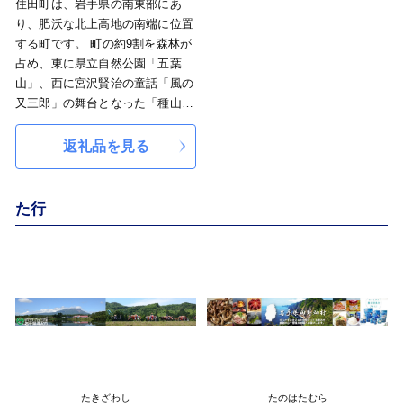
住田町は、岩手県の南東部にあ
では「けんべぇ」とも呼ばれ、お
り、肥沃な北上高地の南端に位置
祭りや運動会などで皆が踊り親し
する町です。 町の約9割を森林が
まれています。
占め、東に県立自然公園「五葉
山」、西に宮沢賢治の童話「風の
又三郎」の舞台となった「種山ケ
原」を望み、町の中央にはアユや
ヤマメなど淡水魚の宝庫として知
返礼品を見る
られる「気仙川」が流れ、豊かな
水と緑に囲まれた農山村地域で
す。 豊富な資源を背景に、木質
た行
バイオマスエネルギーの導入や森
林の科学館構想の推進、FSC森林
管理認証の取得など、環境と経済
の共生を理念とした〝森林・林業
日本一のまちづくり〟に取り組ん
でいます。 のびのびと、おおら
かに、新しいライフスタイルの創
造をかき立てる魅力がここにあり
ます。
たきざわし
たのはたむら