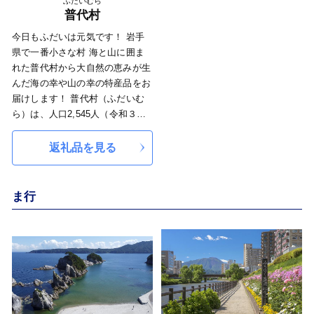
ふだいむら
原地域に比べて短い気象条件下に
普代村
✈町の鳥 うぐいす
あります。
今日もふだいは元気です！ 岩手
鳴き声、姿ともに優雅であり、町
県で一番小さな村 海と山に囲ま
民の耳元にも多く接し、自然愛護
れた普代村から大自然の恵みが生
の心を育てるのにふさわしい鳥で
んだ海の幸や山の幸の特産品をお
す。美しい自然が、いつまでも残
届けします！ 普代村（ふだいむ
ることを期待し自然の豊かなとこ
ら）は、人口2,545人（令和３年
ろに住むうぐいすを町の鳥に選定
４月時点）の海と山に囲まれた自
しています。
然豊かな岩手県で一番小さな村で
返礼品を見る
す。北には久慈市、野田村、西に
♣町の木 すぎ
は岩泉町、南には田野畑村、宮古
自然と調和し整然と天に向かって
市、東には雄大な太平洋といった
ま行
まっすぐに伸びている姿は、歴史
位置になります。 水産業が普代
の重みと気高さが感じられ、町の
村の基幹産業となっており、暖流
木としてふさわしいものです。限
と寒流が交わる普代の海は海産物
りなく躍進する本町の象徴として
の宝庫です。一年を通して新鮮な
町の木に選定しています。
海産物が豊富に水揚げされていま
す。 さらに冷涼な気候を生かし
た農林業も盛んです。