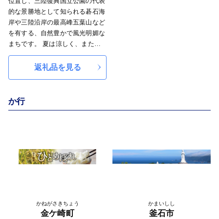
位置し、三陸復興国立公園の代表
た南部神楽をはじめとする伝統芸
的な景勝地として知られる碁石海
能や行事が数多く息づいていると
岸や三陸沿岸の最高峰五葉山など
ともに、国指定重要無形民俗文化
を有する、自然豊かで風光明媚な
財の室根神社祭のマツリバ行事、
まちです。 夏は涼しく、また、
県内有数の規模を誇る川崎地域の
冬にはほとんど積雪が見られず、
花火大会、奇祭として知られる大
比較的温暖な心地の良いまちで、
返礼品を見る
東大原水かけ祭りや縄文の野焼き
交通・物流基盤の強化や、水産
を再現した藤沢野焼祭など各地で
業・窯業をはじめとする地場産業
行われる独特の祭りも豊富です。
の振興などにより、三陸沿岸地域
か行
古くから冠婚葬祭や農作業の節
の拠点都市として発展してきまし
目、季節の行事などの場面で、も
た。 このような中、平成23年3月
ちをついてふるまう「もち食文
11日の東日本大震災により、今ま
化」があります。
でに経験したことのない甚大な被
害に遭いましたが、この類を見な
い災害を乗り越え、市民一人ひと
りが幸せを感じ、誇りを持てるま
ちとして再生するため、市民一丸
となって復興に向け取り組んでい
かねがさきちょう
かまいしし
ます。
金ケ崎町
釜石市