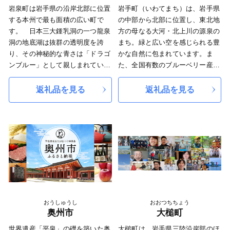
氏、田村氏の治世下に置かれまし
全国屈指の星空を望める天文台や
岩泉町は岩手県の沿岸北部に位置
岩手町（いわてまち）は、岩手県
た。
天然温泉など、大自然のもたらす
する本州で最も面積の広い町で
の中部から北部に位置し、東北地
明治の近代化以降の地域の成り
豊かな恵みを堪能できます。
す。 日本三大鍾乳洞の一つ龍泉
方の母なる大河・北上川の源泉の
立ちは、廃藩置県によって、胆沢
■交通
洞の地底湖は抜群の透明度を誇
まち。緑と広い空を感じられる豊
県、一関県、水沢県、磐井県と変
一戸町は岩手県北部に位置し、町
り、その神秘的な青さは「ドラゴ
かな自然に包まれています。ま
遷し、明治９年に岩手県に編入さ
の中央を国道４号とIGRいわて銀
ンブルー」として親しまれていま
た、全国有数のブルーベリー産地
れました。
河鉄道が縦断しているため、車や
す。 豊かな自然と澄んだ空気、
として知られ、大根や長いも、ピ
昭和の大合併によって合併前の
鉄道での往来に適しています。ま
清らかな水がもたらす自然の恵み
ーマンなど野菜の生産量は県内
返礼品を見る
返礼品を見る
８市町村となり、平成17年９月に
た、東北自動車道に接続している
が町の自慢です。赤身が美味しい
一。特にキャベツは東北一の生産
１市４町２村が新設合併、平成23
八戸自動車道一戸ICが設置されて
「いわいずみ短角牛」、もっちり
量を誇る野菜総合産地です。ま
年９月に編入合併し現在に至って
おり、近隣の都市部への交通の便
食感の「岩泉ヨーグルト」、肉厚
た、彫刻の町としても知られ、芸
います。
にも恵まれています。さらに、隣
な「三陸わかめ」、季節ごとにウ
術が身近に感じられる町立美術館
◆自然
接する二戸市にはJR東日本の東
ニやアワビなどの海産物の他、松
と憩いの場である道の駅が隣接し
本市は、四季折々に多彩な表情
北・北海道新幹線の駅があり、首
茸の産地としても有名です。
ている文化の薫り高いまち。芸術
を示すめぐみ豊かな自然に包まれ
都圏へのアクセスにも優れていま
と野菜総合産地の発信拠点です。
ています。
す。
東北新幹線「いわて沼宮内駅」が
市の西側にある栗駒山の周囲に
あり、都心から乗り換えなしでア
は深い森が広がり、湯量豊富な須
クセスが可能です。
おうしゅうし
おおつちちょう
川温泉をはじめ多くの温泉に恵ま
奥州市
大槌町
れています。
市の東側にある室根山をはじめ
世界遺産「平泉」の礎を築いた奥
大槌町は、岩手県三陸沿岸部のほ