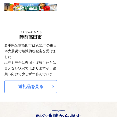
帰省しなくても祭りに合わせて帰
ってくる人も多く、町最大の大祭
です。
りくぜんたかたし
陸前高田市
岩手県陸前高田市は2011年の東日
本大震災で壊滅的な被害を受けま
した。
現在も完全に復旧・復興したとは
言えない状況ではありますが、復
興へ向けて少しずつ歩んでいま
す。
2017年春には嵩上げ地区中心部に
返礼品を見る
大型複合商業施設「アバッセたか
た」がオープンし、近くの大型遊
具では子供たちが笑顔で遊ぶ姿も
見られるようになりました。
2019年秋には震災伝承施設を兼ね
他の地域から探す