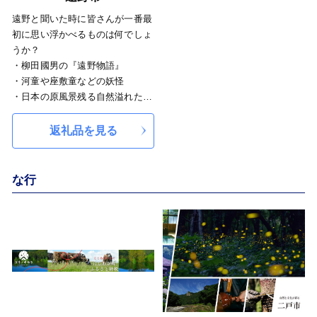
年に岩手県立大学が開学し、大
「85℃15分殺菌の保持式殺菌製
遠野と聞いた時に皆さんが一番最
学、試験研究機関が集積し、岩手
法」の田野畑牛乳、ヨーグルトな
初に思い浮かべるものは何でしょ
県における研究学園地域を形勢し
ど乳製品や、合鴨、菌床シイタ
うか？
ています。
ケ、やまぶどうなども生産されて
・柳田國男の『遠野物語』
平成12年２月には人口５万人を達
います。
・河童や座敷童などの妖怪
成し、人口日本一の村となりまし
ふるさと納税を通じて、田野畑村
・日本の原風景残る自然溢れたと
た、その後平成26年1月1日に市制
の応援のほど、よろしくお願いい
ころ
に移行し、新生「滝沢市」として
たします。
・東北一のわさびの生産量を誇る
返礼品を見る
歩み続けています。
水の綺麗さ
・ビールの原材料であるホップの
日本随一の生産地
な行
どれも正解です！
遠野市は、岩手県の中央からやや
南側にあり、早池峰山を初めとす
る山々に囲まれた盆地です。県内
の主要な街である、盛岡、北上、
花巻、宮古、陸前高田、大船渡、
釜石などへのアクセスに優れてお
り、昔から交通の要所として栄え
ました。様々な土地の人々や物資