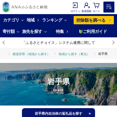
ログイン
新規登録
カート
カテゴリ
地域
ランキング
控除額を調べる
寄付額
旅先を探す
特集
ご利用ガイド
「ふるさとチョイス」システム連携に関して
岩手県
都道府県（地域から探す）
地域から探す（東北）
岩手県
Iwate
岩手県内自治体の返礼品を探す