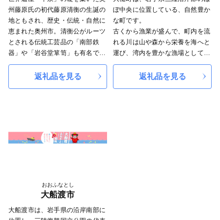
緩やかな丘陵地が広がる北上高地
州藤原氏の初代藤原清衡の生誕の
ぼ中央に位置している、自然豊か
は穏やかな隆起準平原で、なだら
地ともされ、歴史・伝統・自然に
な町です。
かな高原には牧場が各所に開かれ
恵まれた奥州市。清衡公がルーツ
古くから漁業が盛んで、町内を流
ています。
とされる伝統工芸品の「南部鉄
れる川は山や森から栄養を海へと
北上平野の南端部にあたる市の
器」や「岩谷堂箪笥」も有名で
運び、湾内を豊かな漁場としてき
中央部には標高の低い平地が広が
す。
ました。また、沿岸部でありなが
り、東北一の大河北上川が緩やか
また、“日本一”の受賞数が全国最
ら町の大部分を山林が占め、山の
返礼品を見る
返礼品を見る
に流れています。
多のブランド牛「前沢牛」をはじ
幸も豊富です。
北上川の支流、磐井川の中流域
め、全国的にも評価される自慢の
「ひょっこりひょうたん島」のモ
には渓谷美を誇る厳美渓、砂鉄川
「お米」など、ブランド力が高い
デルともいわれる愛らしい佇まい
には石灰岩地帯を深く刻み込んだ
全国屈指の良質な農畜産物の一大
の「蓬莱島（ほうらいじま）」
猊鼻渓があり多くの観光客が訪れ
生産地となっています。
は、人気の観光名所となっていま
る名所となっています。
す。2011年の東日本大震災では町
◆文化
の中心部を含む広範囲が被災し甚
本市には、世界文化遺産「平
大な被害を受けましたが、皆さま
泉」の関連資産である骨寺村荘園
のご支援をいただきながら、復興
遺跡があるほか、平泉文化にゆか
へ向けてしっかりと歩み続けてい
おおふなとし
りのある遺跡などが各地に残され
ます。ふるさと納税を通じて、今
大船渡市
ています。
後とも大槌町へのご支援をどうぞ
大船渡市は、岩手県の沿岸南部に
また、古くから受け継がれてき
よろしくお願いいたします。