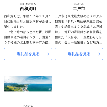
にしわがまち
にのへし
が集まり市場が開かれ、大変な賑
西和賀町
二戸市
わいを見せたようです。そういっ
た人の往来から様々な不思議な話
西和賀町は、平成１７年１１月１
二戸市は東北最大級のヒメボタル
も集まり、「遠野物語」に見られ
日に旧湯田町と旧沢内村が合併し
観賞地「折爪・馬仙峡県立自然公
るような物語の集まる土地になっ
誕生しました。
園」や続日本１００名城「九戸城
たという説があります。
ＪＲ北上線のほっとゆだ駅、秋田
跡」、瀬戸内寂聴師が名誉住職を
山と川、豊かな土地に恵まれてお
自動車道の湯田インター、国道１
務めた「天台寺」、座敷わらし伝
り、季節に合わせた【新鮮な野
０７号線の北上市と横手市のほぼ
説の「金田一温泉郷」など魅力的
菜・果物】が採れます。一年を通
中間地点で主要地方道盛岡横手線
な名所がたくさんあります。ま
して朝晩の寒暖差があり、甘く
と接する秋田県境にあります。
た、当市が誇る生産量日本一の浄
返礼品を見る
返礼品を見る
瑞々しい野菜や果物が育つので
奥羽山脈に抱かれた高原性の盆地
法寺漆は、日光東照宮など国宝や
す。
にあり、北に和賀岳、南に南本内
国の重要文化財の修復にも使用さ
また、【わさび】や【暮坪かぶ】
岳がそびえたち、和賀川の源流域
れ、二戸市内の漆器工房「滴生
といった遠野ならではの薬味野菜
としてぶなの原生林に覆われた、
舎」では浄法寺漆100％の漆器を
も評判です。
ふところ深い豊かな自然に恵まれ
製作しています。
綺麗な水によって育てられた【お
た地域です。
米】は大変美味しく、ふるさと納
特別豪雪地帯に指定される本町
税でも多くの寄付を集めていま
は、平均年間降雪量が１０メート
す。また、最近では遠野で採れた
ルを超え、その雪に守られた自然
お米を原料とした【日本酒】や
の財産が魅力です。
のだむら