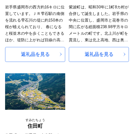
には白鳥が飛来し、四季折々の散
岩手県盛岡市の西方約16キロに位
紫波町は、昭和30年に1町8カ村が
策を楽しめます。 ダイナミック
置しています。ＪＲ雫石駅の南側
合併して誕生しました。岩手県の
で力強い舞踏、郷土芸能「鬼剣
を流れる雫石川の堤に約150本の
中央に位置し、盛岡市と花巻市の
舞」 多くの民俗芸能が伝承され
桜が植えられており、 春になる
間に広がる総面積238.98平方キロ
ている北上市において、最も高い
と桜並木の中を歩くこともできる
メートルの町です。北上川が町を
人気を誇るのが「鬼剣舞（おにけ
ほか、堤防に上がれば目線の高さ
貫流し、東は北上高地、西は奥羽
んばい）」。その起源は1300年前
で桜を楽しむことができます。
山脈まで続きます。国道4号をは
までさかのぼり、大宝年間（701
全国的にも珍しい緑色の湯が湧く
じめとする幹線道路やインターチ
返礼品を見る
返礼品を見る
～704）山伏・役行者が天下泰
国見温泉では、奥羽山脈の奥深く
ェンジ、3つの駅があり、交通の
平・五穀豊穣・万民繁栄を願って
へ抱かれた秘湯へ行く道の途中に
利便性も高いです。町の中央部に
舞った念仏踊りが始まりとされ、
現れる鹿倉橋（しかくらばし）か
は広大な農地が広がり、もち米や
その後、戦の出陣・凱旋の際に踊
らは、秋になると、眼下に流れる
ソバ、麦、各種野菜が豊富に栽培
られたのが広く世に伝わったと言
沢ぞいに赤や黄色やオレンジに
され、フルーツ王国としてリンゴ
われています。市内には12の鬼剣
色づいた山々が広がります。
やブドウの果樹園も楽しめます。
舞団体が活動しており、うち2団
体は国指定重要無形民俗文化財に
認定されています。鬼（仏の化
身）の面と特異な装束をまとい勇
すみたちょう
壮に舞うこの芸能は観る人を魅了
住田町
し、長い伝承の歴史の中で愛され
完成された庶民の芸術作品。地元