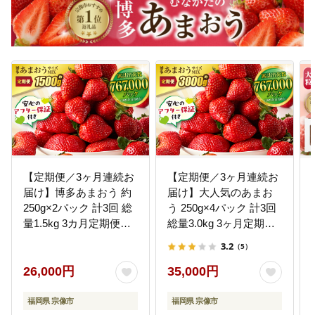
11
環境保全又は自然保護
ごみの減量や資源としての有効活
用、生活公害の防止など、生活環
境の保全につなげていきます。 ま
た、本市の豊かな自然環境の保全
し、自然に親しみ、触れることが
できる環境整備を行います。
12
健康づくり又は福祉の充実
市民が元気で健康な生活を送るこ
とができるよう、心と身体の健康
づくりを支援していきます。 ま
【定期便／3ヶ月連続お
【定期便／3ヶ月連続お
た、安心した生活を送るため、社
届け】博多あまおう 約
届け】大人気のあまお
会保険制度の充実に向けた取り組
250g×2パック 計3回 総
う 250g×4パック 計3回
みを行います。
量1.5kg 3カ月定期便
総量3.0kg 3ヶ月定期便
【ほたるの里】
福岡県産いちご【JAほ
3.2
（5）
_HB0075
たるの里】_HB0032
13
自治体におまかせ
26,000円
35,000円
いただいた寄附金は更なる地域の
発展のため、有効に活用させてい
ただきます。
福岡県 宗像市
福岡県 宗像市