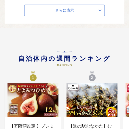
います。子育て相談・支援体制の
強化など、子育て世代への支援に
さらに表示
活かします。
04
観光の振興
本市が有する歴史、自然、食、ス
ポーツ、お祭りなどの豊かな観光
資源を活かして地域が潤うしくみ
を創出し、まちのにぎわいや国内
自治体内の週間ランキング
外からの観光客増加につなげてい
きます。
RANKING
1
2
05
地域産業の振興
後継者の育成、農産物や水産物の
認知度向上、消費拡大を図るな
ど、地域産業の活性化につなげて
いきます。また、商工業発展に向
けた助成制度の充実や企業誘致、
起業支援の取り組みを展開してい
きます。
【寄附額改定!】プレミ
【道の駅むなかた】む