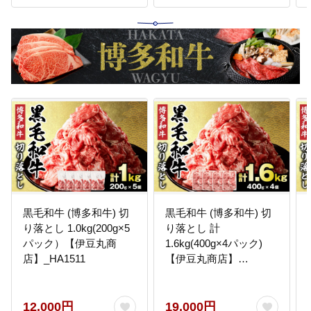
黒毛和牛 (博多和牛) 切
黒毛和牛 (博多和牛) 切
り落とし 1.0kg(200g×5
り落とし 計
パック）【伊豆丸商
1.6kg(400g×4パック)
店】_HA1511
【伊豆丸商店】
_HA0209
12,000円
19,000円