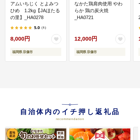
アムいちじく とよみつ
なかた鶏肩肉使用 やわ
ひめ 1.2kg【JAほたる
らか 鶏の炭火焼
06
文化芸術又はスポーツの振興
の里】_HA0278
_HA0721
文化芸術活動を通じて様々な分野
を学習・鑑賞できる機会を創出
5.0
（1）
し、市民一人ひとりの生きがいに
つなげていきます。また、スポー
8,000円
12,000円
ツを通じて市民の健康づくりや地
域活動増進が行えるような環境の
福岡県 宗像市
福岡県 宗像市
整備を行っていきます。
07
世界遺産の保存・活用又は文化財
保護
2017年7月9日、『神宿る島』宗
像・沖ノ島と関連遺産群が世界文
化遺産に登録されました。登録後
もその価値が失われないように保
自治体内のイチ押し返礼品
存活動を推進していきます。
recommendation
08
防災防犯など安心安全なまちづく
り