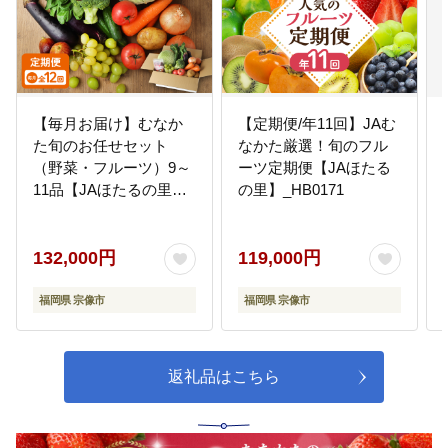
市民が安全で安心して生活できる
環境を整備するために、防災・減
災対策の強化と防犯対策、交通安
全対策の推進に活かします。
【毎月お届け】むなか
【定期便/年11回】JAむ
09
都市ブランド、定住化の推進又は
た旬のお任せセット
なかた厳選！旬のフル
団地再生
（野菜・フルーツ）9～
ーツ定期便【JAほたる
本市の良さである豊かな自然や歴
11品【JAほたるの里】
の里】_HB0171
史、文化、住環境、コミュニティ
_HB0175
などの魅力に加えて、居住環境の
充実や子育て支援の拡充を図って
いくことでまちの価値を高め、定
132,000円
119,000円
住人口の増加を目指します。
福岡県 宗像市
福岡県 宗像市
10
まちの資源を活用した人的交流及
び経済の活性化
まちの資源を活用し、人的交流及
返礼品はこちら
び経済の活性化を目指します。