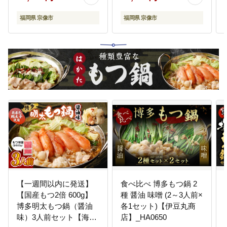
福岡県 宗像市
福岡県 宗像市
【一週間以内に発送】
食べ比べ 博多もつ鍋 2
【国産もつ2倍 600g】
種 醤油 味噌 (2～3人前×
博多明太もつ鍋（醤油
各1セット)【伊豆丸商
味）3人前セット【海
店】_HA0650