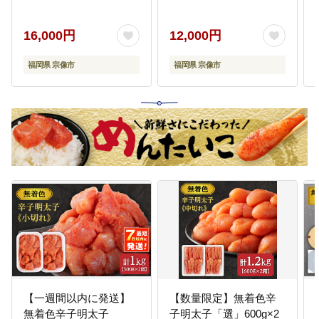
千】_HA0586
16,000円
12,000円
福岡県 宗像市
福岡県 宗像市
【一週間以内に発送】
【数量限定】無着色辛
無着色辛子明太子
子明太子「選」600g×2