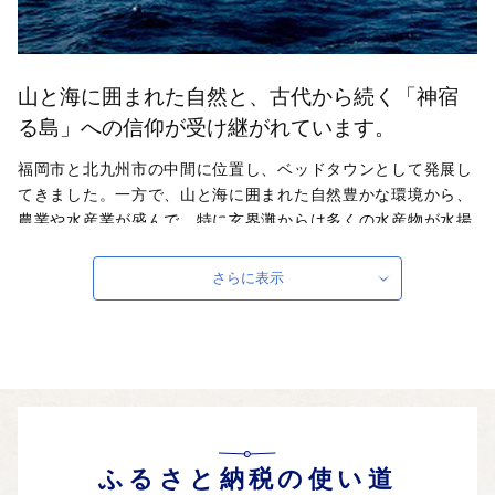
山と海に囲まれた自然と、古代から続く「神宿
る島」への信仰が受け継がれています。
福岡市と北九州市の中間に位置し、ベッドタウンとして発展し
てきました。一方で、山と海に囲まれた自然豊かな環境から、
農業や水産業が盛んで、特に玄界灘からは多くの水産物が水揚
げされます。また、四世紀から九世紀の間、大陸との交流が盛
んで航海の安全を祈る祭祀が行われた沖ノ島を含めた『「神宿
さらに表示
る島」宗像・沖ノ島と関連遺産群』が7月9日ユネスコ世界遺産
委員会にて世界文化遺産への登録が決定されました！応援をい
ただいた皆様、本当にありがとうございました。古代より受け
継がれる歴史、文化、自然環境を次世代へしっかりと継承して
まいります。今後とも応援の程よろしくお願いいたします。
ふるさと納税の使い道