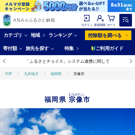
ログイン
新規登録
カート
カテゴリ
地域
ランキング
控除額を調べる
寄付額
旅先を探す
特集
ご利用ガイド
「ふるさとチョイス」システム連携に関して
TOP
九州地方
福岡県
宗像市
むなかたし
福岡県
宗像市