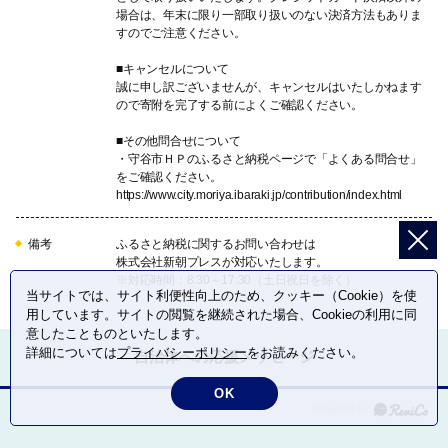
場合は、年末に限り一部取り扱いのない決済方法もありま
すのでご注意ください。
■キャンセルについて
誠に申し訳ございませんが、キャンセルはいたしかねます
ので寄附を完了する前によくご確認ください。
■その他問合せについて
・守谷市ＨＰのふるさと納税ページで「よくある問合せ」
をご確認ください。
https://www.city.moriya.ibaraki.jp/contribution/index.html
備考
ふるさと納税に関するお問い合わせは
株式会社新朝プレスが対応いたします。
※対応時間：8:30～17:30（土日祝日を除く）
当サイトでは、サイト利便性向上のため、クッキー（Cookie）を使
用しています。サイトの閲覧を継続された場合、Cookieの利用に同
意したことものといたします。
詳細については
プライバシーポリシー
をお読みください。
自治体への応援メッセージ
OK