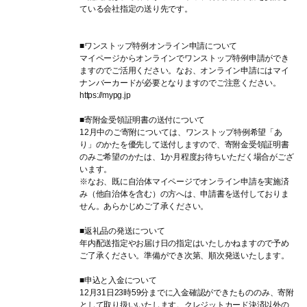
ている会社指定の送り先です。
■ワンストップ特例オンライン申請について
マイページからオンラインでワンストップ特例申請ができ
ますのでご活用ください。なお、オンライン申請にはマイ
ナンバーカードが必要となりますのでご注意ください。
https://mypg.jp
■寄附金受領証明書の送付について
12月中のご寄附については、ワンストップ特例希望「あ
り」のかたを優先して送付しますので、寄附金受領証明書
のみご希望のかたは、1か月程度お待ちいただく場合がござ
います。
※なお、既に自治体マイページでオンライン申請を実施済
み（他自治体を含む）の方へは、申請書を送付しておりま
せん。あらかじめご了承ください。
■返礼品の発送について
年内配送指定やお届け日の指定はいたしかねますので予め
ご了承ください。準備ができ次第、順次発送いたします。
■申込と入金について
12月31日23時59分までに入金確認ができたもののみ、寄附
として取り扱いいたします。クレジットカード決済以外の