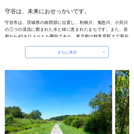
守谷は、未来におせっかいです。
守谷市は、茨城県の南西部に位置し、利根川、鬼怒川、小貝川
の三つの清流に囲まれた水と緑に恵まれたまちです。また、首
都から40キロメートル圏内であり、東京都の秋葉原駅まで最短
約32分でアクセスできます。これからも、より良いまちとなる
ように、都市機能の充実と自然環境の調和のとれたまちづくり
さらに表示
を積極的に進めてまいります。
自治体ホームページは
こちら
（外部サイト）
外部サイトへ遷移します。
個人情報の保護は遷移先サイトの方針に従います。