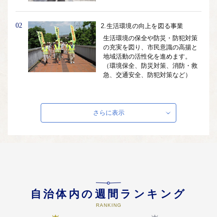
02
2.生活環境の向上を図る事業
生活環境の保全や防災・防犯対策
の充実を図り、市民意識の高揚と
地域活動の活性化を進めます。
（環境保全、防災対策、消防・救
急、交通安全、防犯対策など）
03
3.健康福祉の増進を図る事業
さらに表示
子どもから高齢者まで誰もが、住
み慣れた家庭や地域で、安心して
自立した生活を送ることができる
福祉環境づくりを進めます。 （子
育て、福祉、健康づくりなど）
04
4.教育文化の振興を図る事業
自治体内の週間ランキング
子どもたちに豊かな心が育まれる
教育、誰もが生涯を通して学習で
RANKING
きる環境づくりを進めます。 （学