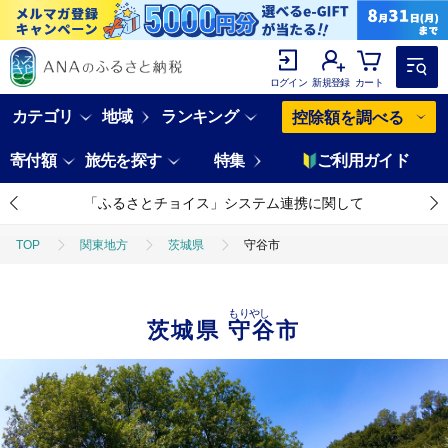
ログイン
新規登録
カート
カテゴリ
地域
ランキング
控除額を調べる
寄付額
旅先を探す
特集
ご利用ガイド
「ふるさとチョイス」システム連携に関して
TOP
関東地方
茨城県
守谷市
もりやし
茨城県
守谷市