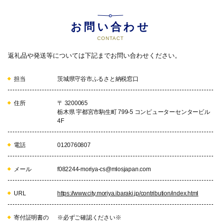
お問い合わせ
CONTACT
返礼品や発送等については下記までお問い合わせください。
担当
茨城県守谷市ふるさと納税窓口
住所
〒 3200065
栃木県 宇都宮市駒生町 799-5 コンピューターセンタービル
4F
電話
0120760807
メール
f082244-moriya-cs@mlosjapan.com
URL
https://www.city.moriya.ibaraki.jp/contribution/index.html
寄付証明書の
※必ずご確認ください※