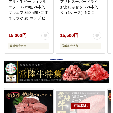
アサヒ生ビール（マル
アサヒスーパードライ
エフ）350ml缶24本入
お楽しみセット24本入
マルエフ 350ml缶×24本
り（1ケース）NO.2
まろやか 麦 ホップ ビー
ル 缶ビール 酒 asahi 茨
城県 守谷市
15,000円
15,500円
茨城県 守谷市
茨城県 守谷市