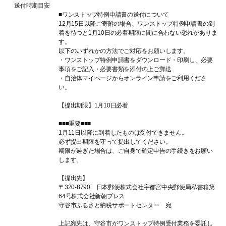
送付時期目安
■ワンストップ特例申請書の送付について
12月15日以降ご寄附の場合、ワンストップ特例申請書の到
着を待つと1月10日の必着期限に間に合わない恐れがありま
す。
以下のいずれかの方法でご対応をお願いします。
・ワンストップ特例申請書をダウンロード・印刷し、必要
事項をご記入・必要書類を添付の上ご郵送
・自治体マイページからオンライン申請をご利用くださ
い。
【提出期限】1月10日必着
■■■重要■■■
1月11日以降に到着したものは受付できません。
必ず提出期限を守って提出してください。
期限が過ぎた場合は、ご自身で確定申告の手続きをお願い
します。
【提出先】
〒320-8790 日本郵便株式会社宇都宮中央郵便局私書箱第
64号株式会社新朝プレス
守谷市ふるさと納税サポートセンター 宛
上記宛先は、守谷市がワンストップ特例受付業務を委託し