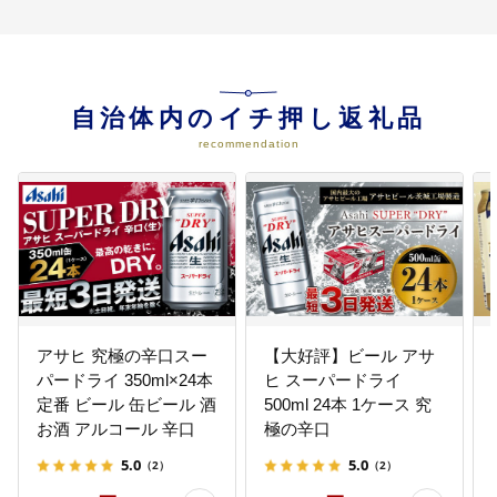
域コミュニティ、協働のまちづく
りなど）
自治体内のイチ押し返礼品
recommendation
アサヒ 究極の辛口スー
【大好評】ビール アサ
パードライ 350ml×24本
ヒ スーパードライ
定番 ビール 缶ビール 酒
500ml 24本 1ケース 究
お酒 アルコール 辛口
極の辛口
5.0
5.0
（2）
（2）