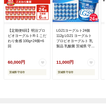
【定期便6回】明治プロ
LG21ヨーグルト24個
ビオヨーグルトR-1 こだ
112g LG21 ヨーグルト
わり食感 100g×24個×6
プロビオヨーグルト 乳
回
製品 乳酸菌 茨城県 守谷
市
60,000円
11,000円
茨城県 守谷市
茨城県 守谷市