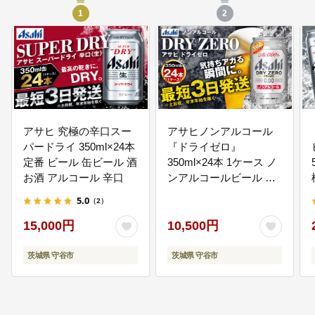
校教育、生涯学習、人権など）
1
2
05
5.都市基盤の整備を図る事業
自然と調和のとれた緑あふれる住
環境の整備や都市機能の充実を進
めます。 （都市計画、緑化・景
観、道路・公共交通、上下水道な
ど）
アサヒ 究極の辛口スー
アサヒノンアルコール
パードライ 350ml×24本
『ドライゼロ』
定番 ビール 缶ビール 酒
350ml×24本 1ケース ノ
06
6.産業経済の振興を図る事業
お酒 アルコール 辛口
ンアルコールビール ノ
地理的な特性や地域資源を活用
ンアルビール 糖質ゼロ
し、新たな魅力や付加価値、産業
5.0
（2）
糖質 糖質制限 カロリー
活力を生み出します。 （農業、商
工業、観光振興など）
ゼロ ゼロカロリー アサ
15,000円
10,500円
ヒ ビール 茨城県 守谷市
茨城県 守谷市
茨城県 守谷市
07
7.市民協働の充実を図る事業
地域コミュニティの充実や市民活
動の活発化、市民と行政による協
働のまちづくりを進めます。 （地