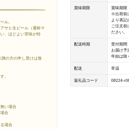
賞味期限
賞味期限
※出荷前
より表記
ビール。
ご注文前
「アサヒ生ビール（通称マ
ださい。
わい、ほどよい苦味が特
配送時期
受付期間
お届け予
年始は
未満の方の申し受けは致
配送
常温
ます。
返礼品コード
08224-r0
は無い場合
い場合
ある場合