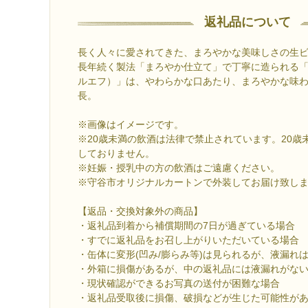
返礼品について
長く人々に愛されてきた、まろやかな美味しさの生
長年続く製法「まろやか仕立て」で丁寧に造られる
ルエフ）」は、やわらかな口あたり、まろやかな味
長。
※画像はイメージです。
※20歳未満の飲酒は法律で禁止されています。20歳
しておりません。
※妊娠・授乳中の方の飲酒はご遠慮ください。
※守谷市オリジナルカートンで外装してお届け致し
【返品・交換対象外の商品】
・返礼品到着から補償期間の7日が過ぎている場合
・すでに返礼品をお召し上がりいただいている場合
・缶体に変形(凹み/膨らみ等)は見られるが、液漏れ
・外箱に損傷があるが、中の返礼品には液漏れがな
・現状確認ができるお写真の送付が困難な場合
・返礼品受取後に損傷、破損などが生じた可能性が