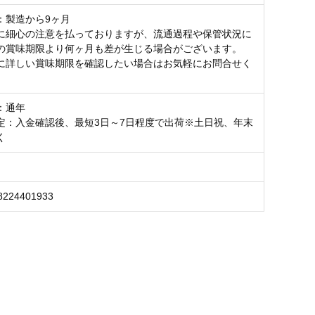
：製造から9ヶ月
に細心の注意を払っておりますが、流通過程や保管状況に
の賞味期限より何ヶ月も差が生じる場合がございます。
に詳しい賞味期限を確認したい場合はお気軽にお問合せく
：通年
定：入金確認後、最短3日～7日程度で出荷※土日祝、年末
除く
8224401933