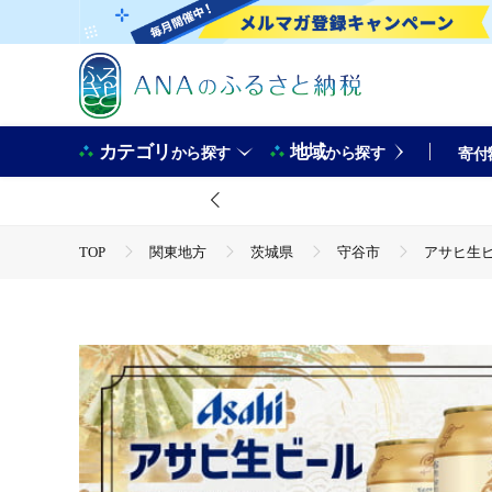
カテゴリ
地域
から探す
から探す
寄付
TOP
関東地方
茨城県
守谷市
アサヒ生ビー
TOP
酒
ビール
アサヒ生ビール（マルエフ）350ml