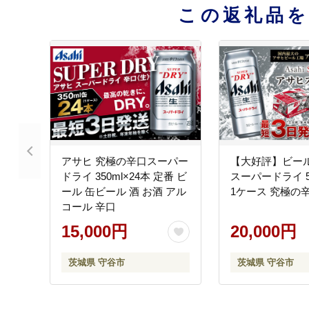
この返礼品
アサヒ 究極の辛口スーパー
【大好評】ビール
ドライ 350ml×24本 定番 ビ
スーパードライ 50
ール 缶ビール 酒 お酒 アル
1ケース 究極の
コール 辛口
15,000円
20,000円
茨城県 守谷市
茨城県 守谷市