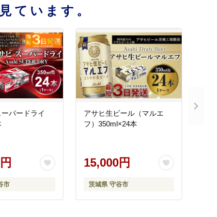
見ています。
スーパードライ
アサヒ生ビール（マルエ
本
フ）350ml×24本
0円
15,000円
谷市
茨城県 守谷市