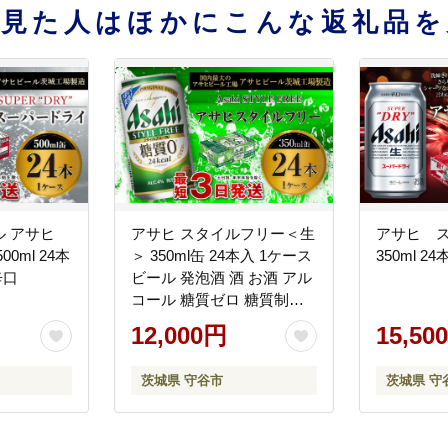
を見た人はほかにこんな返礼品を
 アサヒ
アサヒ スタイルフリー＜生
アサヒ 
0ml 24本
＞ 350ml缶 24本入 1ケース
350ml 24
辛口
ビール 発泡酒 酒 お酒 アル
コール 糖質ゼロ 糖質制限
アサヒビール 24缶 1箱 缶ビ
12,000円
15,50
ール ギフト お中元 お歳暮
御歳暮 守谷市
茨城県 守谷市
茨城県 守