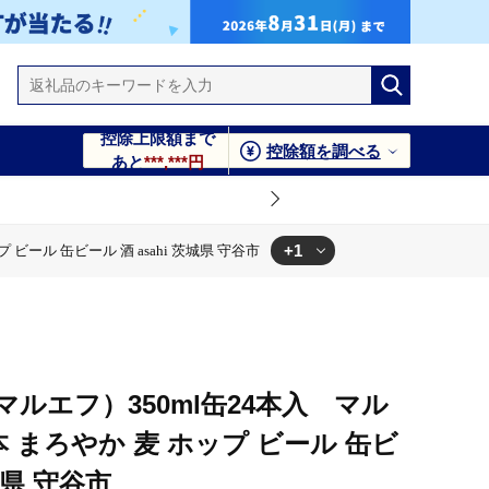
控除上限額まで
控除額を調べる
あと
***,***円
+1
ビール 缶ビール 酒 asahi 茨城県 守谷市
asahi 茨城県 守谷市
ルエフ）350ml缶24本入 マル
4本 まろやか 麦 ホップ ビール 缶ビ
城県 守谷市