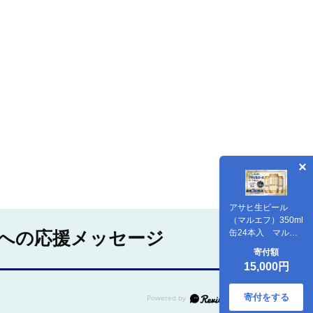
アサヒ生ビール
（マルエフ）350ml
缶24本入 マルエ
への応援メッセージ
フ 350ml缶×24本
寄付額
まろやか 麦 ホップ
15,000円
ビール 缶ビール 酒
asahi 茨城県 守谷
市
寄付をする