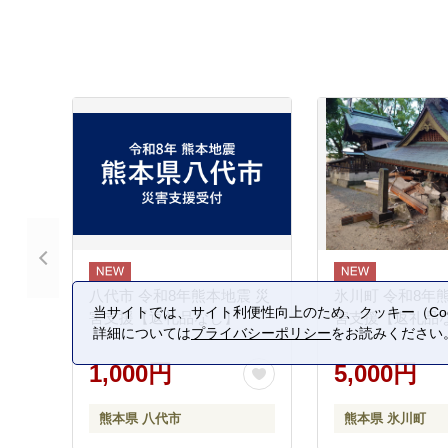
八代市 令和8年熊本地震 災
氷川町 令和8年
当サイトでは、サイト利便性向上のため、クッキー（Coo
害支援【返礼品なし】
害支援【返礼品
詳細については
プライバシーポリシー
をお読みください
1,000円
5,000円
熊本県 八代市
熊本県 氷川町