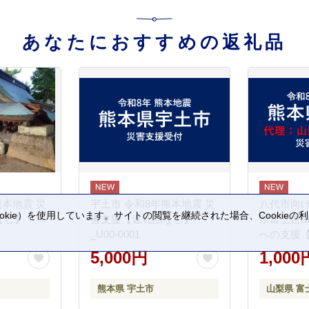
あなたにおすすめの返礼品
熊本地震 災
宇土市 令和8年熊本地震 災
八代市向け
kie）を使用しています。サイトの閲覧を継続された場合、Cookie
なし】
害支援【返礼品なし】
県富士吉
。
_U00-0001
への支援
5,000円
1,000
熊本県 宇土市
山梨県 富