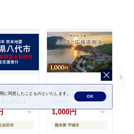
 災害支援※山梨
【返礼品なし】熊本県宇城
の利用に同意したことものといたします。
田市による八代市
市 ふるさと応援寄附金
OK
【返礼品なし】
1,000円
円
1,000円
士吉田市
熊本県 宇城市