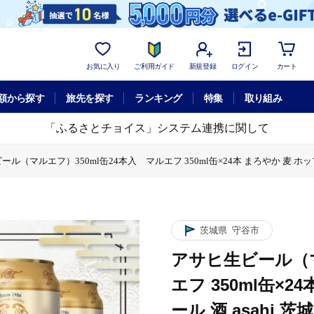
お気に入り
ご利用ガイド
新規登録
ログイン
カート
額から探す
旅先を探す
ランキング
特集
取り組み
「ふるさとチョイス」システム連携に関して
ル（マルエフ）350ml缶24本入 マルエフ 350ml缶×24本 まろやか 麦 ホップ 
缶24本入 マルエフ 350ml缶×24本 まろやか 麦 ホップ ビール 缶ビール 酒 
茨城県
守谷市
アサヒ生ビール（マ
エフ 350ml缶×2
ール 酒 asahi 茨