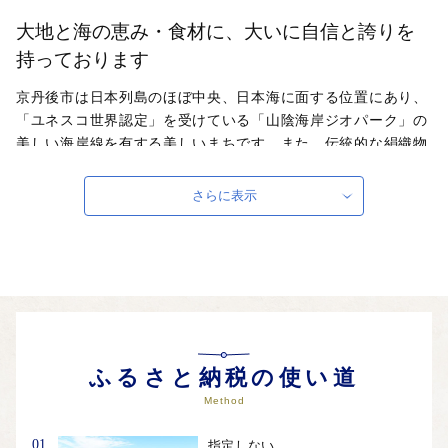
大地と海の恵み・食材に、大いに自信と誇りを
持っております
京丹後市は日本列島のほぼ中央、日本海に面する位置にあり、
「ユネスコ世界認定」を受けている「山陰海岸ジオパーク」の
美しい海岸線を有する美しいまちです。また、伝統的な絹織物
である「丹後ちりめん」発祥の地で、絹織物の生産量は日本一
を誇ります。寄附いただいた方に対しましては、お礼品として
さらに表示
四季折々の豊かな自然が育んだ、ブランド松葉ガニ「間人（た
いざ）がに」をはじめとする新鮮な魚介類や京丹後産コシヒカ
リなどのお米、季節の果物（メロン、桃、梨など）、丹後ちり
めん製品など、京丹後市自慢の地場産品をお贈りしますので、
ぜひ京丹後の旬の食材、伝統に触れていただければ幸いです。
自治体ホームページは
こちら
（外部サイト）
外部サイトへ遷移します。
ふるさと納税の使い道
個人情報の保護は遷移先サイトの方針に従います。
Method
01
指定しない