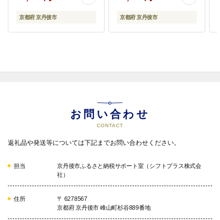
coffee HA00029
京都府 京丹後市
京都府 京丹後市
お問い合わせ
CONTACT
返礼品や発送等については下記までお問い合わせください。
担当
京丹後市ふるさと納税サポート室（シフトプラス株式会
社）
住所
〒 6278567
京都府 京丹後市 峰山町杉谷889番地