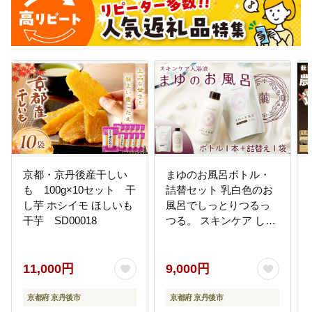
京都・京丹後産干しい
まゆのお風呂ボトル・
も 100g×10セット 干
詰替セット 乳白色のお
し芋 ホシイモ ほしいも
風呂でしっとりつるっ
干芋 SD00018
つる。 スキンケア しっ
とり ふるさと納税 女性
ギフト バスタイム ふる
さと納税 入浴剤 にごり
11,000円
9,000円
湯 TA00068
京都府 京丹後市
京都府 京丹後市