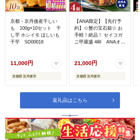
09
8.京丹後市韓哲・まちづくり夢基
金事業
本市名誉市民の韓昌祐氏から受け
京都・京丹後産干しい
【ANA限定】【先行予
た寄附金を活用して、本市の教
育、文化、芸術またはスポーツの
も 100g×10セット 干
約】☆蟹の宝石箱☆ お
振興、地域経済活性化などにつな
し芋 ホシイモ ほしいも
手軽！絶品！ セイコガ
がる人材育成、顕彰等を行うため
干芋 SD00018
ニ甲羅盛 4杯 ANAオリ
に設置した基金として使わせてい
ジナル YK00447
ただきます。
11,000円
21,000円
10
9.京丹後市文化財保存活用基金事
業
京都府 京丹後市
京都府 京丹後市
文化財の修繕などの保存事業、観
光・教育・地域づくりなど様々な
面での文化財活用事業に活用
返礼品はこちら