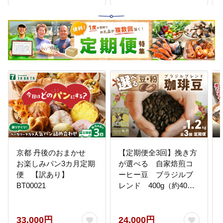
京都 丹後のおまかせ
【定期便全3回】挽き方
お楽しみパン3カ月定期
が選べる 自家焙煎コ
便 【訳あり】
ーヒー豆 ブラジルブ
BT00021
レンド 400g（約40杯
分） 2カ月に１回×3回
お届け 八月の犬 飲料
珈琲 こーひー コーヒー
33,000円
24,000円