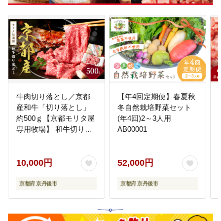
牛肉切り落とし／京都
【年4回定期便】春夏秋
産和牛「切り落とし」
冬自然栽培野菜セット
約500ｇ【京都モリタ屋
(年4回)2～3人用
専用牧場】 和牛切り落
AB00001
とし・ 切り落とし和
牛・切り落とし牛・切
り落とし肉 MO00001
10,000円
52,000円
京都府 京丹後市
京都府 京丹後市