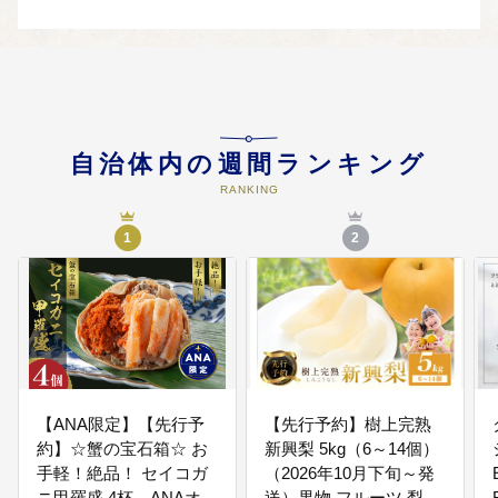
健康づくり事業、地域福祉の推
進、高齢者・障害者福祉、福祉医
療事業、医師の確保、医療機関の
充実と連携などに使わせていただ
きます。
05
自治体内の週間ランキング
4.未来を拓く子どもを育むふるさ
と応援事業
RANKING
子育ての支援、教育環境の整備、
指導体制の確保充実、学校と登下
1
2
校の安全・防犯体制強化、経済的
理由による就学困難者への奨学金
の給付などに使わせていただきま
す。
06
5.市民協働と生涯学習のふるさと
応援事業
【ANA限定】【先行予
【先行予約】樹上完熟
にぎわいの地域づくり、住民自
約】☆蟹の宝石箱☆ お
新興梨 5kg（6～14個）
治・コミュニティ活動の活性化、
図書館の充実、社会体育の推進、
手軽！絶品！ セイコガ
（2026年10月下旬～発
歴史文化遺産の保存と活用などに
ニ甲羅盛 4杯 ANAオリ
送）果物 フルーツ 梨