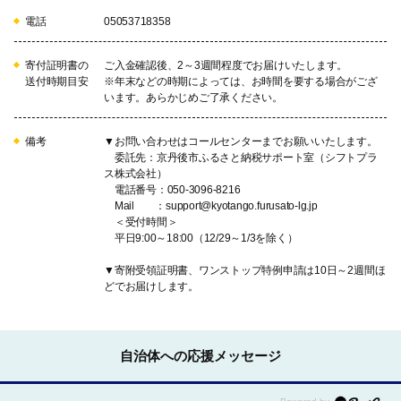
電話
05053718358
寄付証明書の
ご入金確認後、2～3週間程度でお届けいたします。
送付時期目安
※年末などの時期によっては、お時間を要する場合がござ
います。あらかじめご了承ください。
備考
▼お問い合わせはコールセンターまでお願いいたします。
委託先：京丹後市ふるさと納税サポート室（シフトプラ
ス株式会社）
電話番号：050-3096-8216
Mail ：support@kyotango.furusato-lg.jp
＜受付時間＞
平日9:00～18:00（12/29～1/3を除く）
▼寄附受領証明書、ワンストップ特例申請は10日～2週間ほ
どでお届けします。
自治体への応援メッセージ