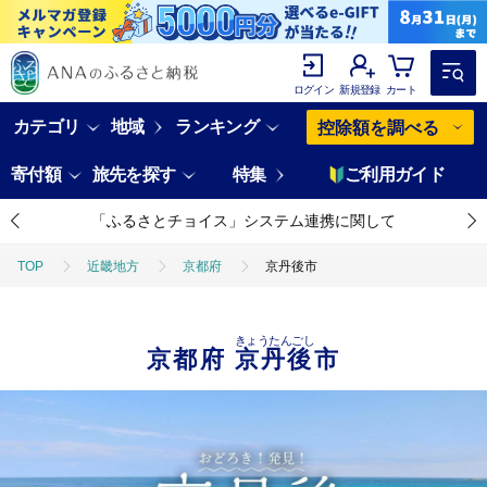
ログイン
新規登録
カート
カテゴリ
地域
ランキング
控除額を調べる
寄付額
旅先を探す
特集
ご利用ガイド
「ふるさとチョイス」システム連携に関して
TOP
近畿地方
京都府
京丹後市
きょうたんごし
京都府
京丹後市