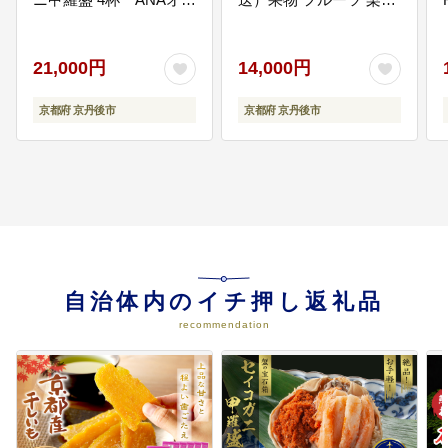
使わせていただきます。
ジナル YK00447
5kg 先行予約 完熟 京都
ふるさと納税 新興梨
BF00015
21,000円
14,000円
07
6.安心のふるさと応援事業
緊急時医療の充実、地域公共交通
京都府 京丹後市
京都府 京丹後市
の確保、道路・情報・上下水道等
都市インフラ整備事業、防災設備
や消防防災資機材の充実、消防
団・自主防災組織の育成強化、災
害発生時の復旧・復興事業などに
使わせていただきます。
08
7.コミュニティビジネス応援事業
自治体内のイチ押し返礼品
コミュニティビジネスにより地域
の課題を解決しようとする地域活
recommendation
動団体等を支援し、地域の振興と
活性化を持続的に図っていくため
の補助金などに使わせていただき
ます。