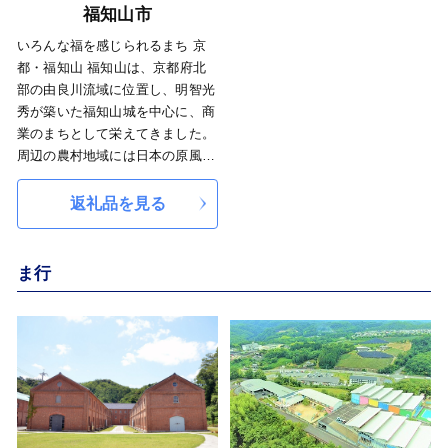
福知山市
いろんな福を感じられるまち 京
都・福知山 福知山は、京都府北
部の由良川流域に位置し、明智光
秀が築いた福知山城を中心に、商
業のまちとして栄えてきました。
周辺の農村地域には日本の原風景
が広がり、丹後天橋立大江山国定
公園には酒呑童子などの鬼伝説が
返礼品を見る
残る大江山のほか、恵み豊かな夜
久野高原など、美しい自然があり
ます。 秋には、絶景の「雲海」
ま行
をつくり出す丹波霧がまちを覆
い、農作物を潤します。このよう
な自然の恵みを受けながら、丹波
栗や丹波黒豆など、ここならでは
特産品をつくっています。 ほど
よく街でほどよく田舎な福知山
の、いろんな“福”を感じてくださ
い。