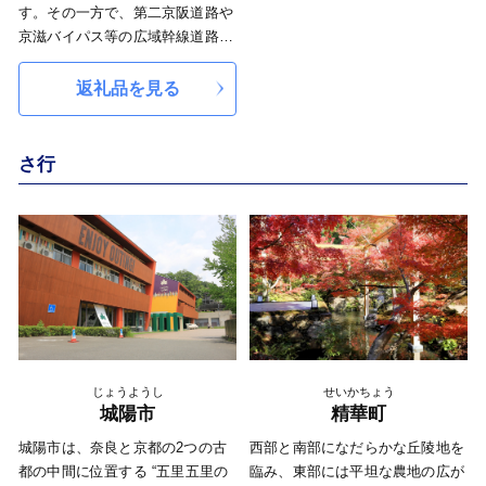
に、京都府総合計画で掲げる各種
す。その一方で、第二京阪道路や
施策を推進するために活用させて
京滋バイパス等の広域幹線道路網
いただきます。
が整備され、立地条件を生かした
活発な産業活動とともに発展して
返礼品を見る
きました。 久御山に暮らす人々
の明るい笑顔とともに、京都南部
の中核地として夢と希望にあふれ
さ行
たまちづくりを進めてまいります
ので、久御山町を応援していただ
ける皆様からのご支援をお待ちし
ています。
じょうようし
せいかちょう
城陽市
精華町
城陽市は、奈良と京都の2つの古
西部と南部になだらかな丘陵地を
都の中間に位置する “五里五里の
臨み、東部には平坦な農地の広が