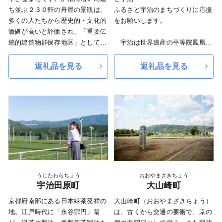
北部の建造物で唯一の国宝「光明
ち並ぶ２３０軒の舟屋の景観は、
ふるさと宇治のまちづくりに応援
寺二王門」や800年以上の伝統を
多くの人たちから歴史的・文化的
をお願いします。
持つ手漉きの「黒谷和紙」など、
価値が高いと評価され、「重要伝
自然と人が共存してきた文化、土
統的建造物群保存地区」として国
宇治は世界遺産の平等院鳳凰堂
地が育んだ歴史があるまちです。
の選定を受けたところです。
や宇治上神社をはじめ、数多くの
また、浦島伝説、徐福伝説、滝
歴史的文化的遺産を有するととも
返礼品を見る
返礼品を見る
－自慢の特産品－
山、カマヤ等々、歴史・文化・景
に、世界最古の長編小説であり、
観といった地域資源が満載です。
古典文学の最高傑作の一つでもあ
清らかな水と自然豊かな風土か
伊根町では「ないものねだりをし
る源氏物語宇治十帖の舞台にもな
ら四季折々に自慢の特産品が生産
ない、あるものを最大限に活か
ったロマンあふれるまちです。
されます。
す」、これをモットーに、多様な
近年は宇治川太閤堤跡が発掘され
お米やお茶、丹波栗をはじめ、み
地域資源を活かし、かつブラッシ
たことから、この貴重な歴史的文
ず菜や万願寺甘とうなど京野菜の
ュアップしながら世界に発信する
化的遺産の保護や活用にも取り組
ほか、清流「由良川」で育った鮎
こととしております。そして、基
んでいます。
や丹波の猪肉、地鶏も絶品。
幹産業である農林水産業やその産
また、宇治の象徴でもある「宇治
物と融合した観光振興を図り、交
茶」は全国に誇る銘茶の代名詞で
うじたわらちょう
おおやまざきちょう
流人口の倍増を目指すとともに、
もあり、品質の高い茶の生産地と
宇治田原町
大山崎町
定住促進や少子化対策、福祉、教
してお茶の香りに満ちるまちでも
京都府南部にある日本緑茶発祥の
大山崎町（おおやまざきちょう）
育の充実などに重点的に取り組ん
あります。
地。江戸時代に「永谷宗円」翁
は、古くから交通の要衝で、京の
でいます。
宇治市では、これらの恵まれた