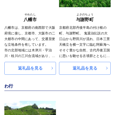
今後とも宮津市への応援をよろし
す。
くお願いいたします。
やわたし
よさのちょう
八幡市
与謝野町
八幡市は、京都府の南西部で大阪
京都府北部丹後半島の付け根の
府境に接し、京都市、大阪市の二
町、与謝野町。 鬼退治伝説の大
大都市の中間にあって、交通至便
江山から野田川が流れ、日本三景
な立地条件を有しています。
天橋立を横一文字に臨む阿蘇海へ
市の北部地域には木津川・宇治
そそぐ豊かな自然、古代丹後王国
川・桂川の三川合流域があり、約
に思いを馳せる古墳群とともに、
1.4kmにわたり桜が楽しめる背割
大正から昭和の文化を色濃く残す
堤、国宝に指定された「石清水八
風情のある地域です。 独自農業
返礼品を見る
返礼品を見る
幡宮」、といった様々な自然・歴
モデルである「自然循環農業」と
史環境があります。
ともに、名産「丹後ちりめん」に
また、南部地域は新名神高速道路
よる織物業により、手仕事と文化
わ行
などの広域交通網が整備される
を織りなす「ものづくりのまち」
中、新たな市街地の整備が進みつ
として、全国に高品質で安心・安
つあります。
全な価値をお届けしています。
本市では、「住んでよし、訪れて
よし」のまちづくりを進めてまい