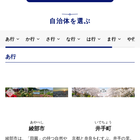
自治体を選ぶ
あ行
か行
さ行
な行
は行
ま行
や行
あ行
あやべし
いでちょう
綾部市
井手町
綾部市は、「田園」の持つ自然や
京都と奈良をむすぶ、井手の里。