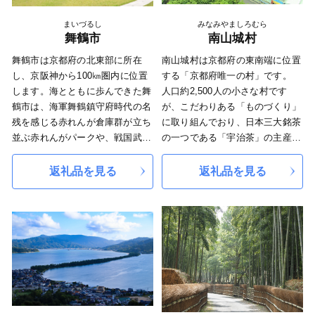
まいづるし
みなみやましろむら
舞鶴市
南山城村
舞鶴市は京都府の北東部に所在
南山城村は京都府の東南端に位置
し、京阪神から100㎞圏内に位置
する「京都府唯一の村」です。
します。海とともに歩んできた舞
人口約2,500人の小さな村です
鶴市は、海軍舞鶴鎮守府時代の名
が、こだわりある「ものづくり」
残を感じる赤れんが倉庫群が立ち
に取り組んでおり、日本三大銘茶
並ぶ赤れんがパークや、戦国武将
の一つである「宇治茶」の主産地
細川幽斎が築城した田辺城跡等、
として、数々の受賞歴を誇るな
連綿と引き継がれてきた歴史・文
ど、日本茶800年の歴史を支え続
返礼品を見る
返礼品を見る
化の薫るまちです。海山の豊かな
けています。 2017年にはお茶に
自然の中で育った「万願寺甘と
特化した道の駅がオープンし注目
う」や「舞鶴かに」等の特産物を
を集め、本年は世界最大のホテル
通じてぜひ舞鶴の四季をお楽しみ
チェーンであるマリオット・イン
ください。
ターナショナル「フェアフィール
ド・バイ・マリオット」も併設開
業し、より魅力的に！ そんな村
を次世代へつなげ守り続けるた
め、皆さんの応援をよろしくお願