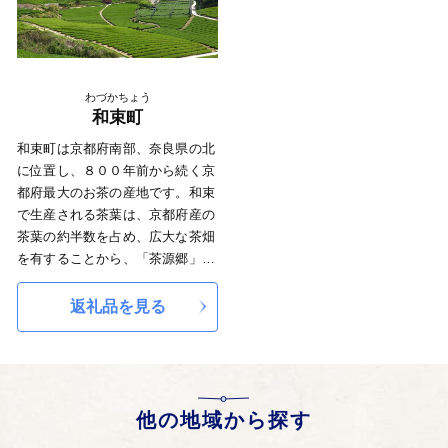
りますので、皆様からのあたたか
いご支援をお待ちしています。
わづかちょう
和束町
和束町は京都府南部、奈良県の北
に位置し、８００年前から続く京
都府最大のお茶の産地です。和束
で生産される茶葉は、京都府産の
茶葉の約半数を占め、広大な茶畑
を有することから、「茶源郷」と
呼ばれています。特産品の和束茶
は、和束の茶農家の情熱と谷の地
返礼品を見る
形があってこそ、現在に至るまで
町の生業として続いてきました。
お茶の品質良さから、和束のお茶
は全国有数の高級茶の一つに数え
られています。
他の地域から探す