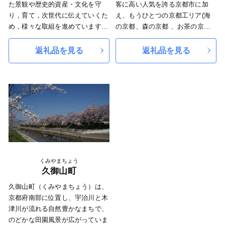
た景観や歴史的資産・文化を守
客に高い人気を誇る京都市に加
感できる、そんな「日本のふるさ
り，育て，次世代に伝えていくた
え、もうひとつの京都工リア(海
と。自給自足的循環社会」をまち
め，様々な取組を進めています。
の京都、森の京都 、お茶の京
の将来像として施策を展開してい
京都の文化と景観は，日本の文化
都、竹の里･乙訓)があるのをご存
ます。
と景観の原点といえるものです。
じでしょうか?
返礼品を見る
返礼品を見る
京丹波町は、丹波ブランド食材の
これらを保全・継承していくため
これらのエリアには、京都府の多
丹波栗や丹波黒大豆、京野菜の
には多額の費用がかかります。心
様な気候と風土のおかげで、長年
数々をはじめ、京都府随一の酪農
のふるさと，京都を未来に引き継
培ってきた文化や食、観光、産業
地帯でもあるなど、まさに食材の
いでいくため，御寄付をお願いし
など、個性豊かな地域の魅力がた
宝庫です。そんな京丹波町の豊か
ます。
くさんあります。京都府では、も
な土壌、きれいな水、澄んだ空気
うひとつの京都エリアの市町村と
がはぐくんだ豊富な食を全国の皆
連携の下、ふるさと納税を通じ
様にお届けすることで、京丹波町
て、寄附者の皆様に地域の魅力を
の基幹産業である農業や食産業の
お伝えできればと考えておりま
活性化にもつなげていきたいと考
す。
くみやまちょう
えています。
また、寄附者の皆様からいただい
久御山町
た寄附金につきましては、京都府
久御山町（くみやまちょう）は、
ふるさと応援寄附基金に積立て、
京都府南部に位置し、宇治川と木
次年度以降に、その一部を府内市
津川が流れる自然豊かなまちで、
町村への支援に活用するととも
のどかな田園風景が広がっていま