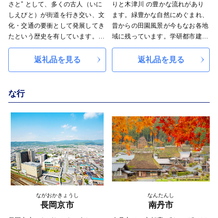
さと” として、多くの古人（いに
りと木津川 の豊かな流れがあり
しえびと）が街道を行き交い、文
ます。緑豊かな自然にめぐまれ、
化・交通の要衝として発展してき
昔からの田園風景が今もなお各地
たという歴史を有しています。
域に残っています。学研都市建設
一方で、新名神高速道路の全線
を推進する一方で、緑や水辺環境
開通に伴い、京阪神と中京圏の2
などの豊かな自然と人々が触れ合
返礼品を見る
返礼品を見る
大経済圏を結ぶ国土軸の一翼を担
えるまちづくりを進めており、ま
うこととなり、ヒト・モノの流れ
ちのどこにいても緑の里山を目に
において、かつてない大きな変化
することができます。また、京
な行
が起ころうとしています。 市
都・大阪・奈良の三府県にまたが
内だけでなく市外からも多くの
り、文化・学術・研究の新しい拠
人々が訪れ、にぎわいと活力を生
点の形成を目指す関西文化学術研
み出すとともに、市民が緑に包ま
究都市の12ある文化学術研究地区
れながら生き生きと暮らし、人の
のうちの3地区を擁する学研都市
和の中で次代を担う人材が育まれ
の中心に位置しています。そのた
ることにより、「希望あふれる城
め、国や民間の先端技術に関する
陽」「誰もが輝いている城陽」の
研究開発施設が特に集積している
実現をめざします。
地域でもあります。
ながおかきょうし
なんたんし
長岡京市
南丹市