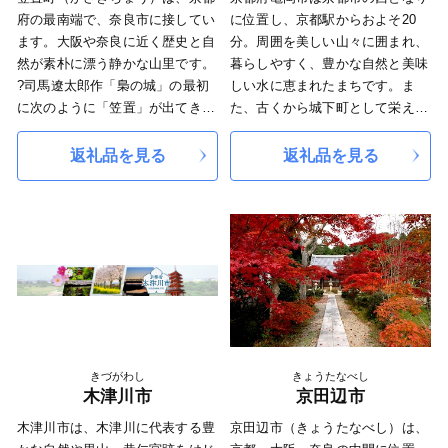
府の最南端で、奈良市に接してい
に位置し、京都駅からおよそ20
ます。大阪や奈良に近く歴史と自
分。周囲を美しい山々に囲まれ、
然が素朴に漂う静かな山里です。
暮らしやすく、豊かな自然と美味
?司馬遼太郎作「梟の城」の最初
しい水に恵まれたまちです。ま
に次のように「笠置」が出てきま
た、古くから城下町として栄え、
す。「伊賀の天は西涯を山城国境
足利尊氏や明智光秀など日本の歴
い笠置の峰が支え、北涯を近江国
史が変わる発信点となったまちで
返礼品を見る
返礼品を見る
境いの御斎峠がささえる。笠置に
もあります。 秋から春にかけて
陽が入れば、きまって御斎峠の上
は、亀岡盆地一帯に発生する「丹
に雲が沸いた。」（司馬遼太郎著
波霧」が、亀岡を象徴する風景と
「梟の城」より抜粋）
して知られています。特に朝方、
?笠置は、伊賀につながる忍者ゆ
かめおか霧のテラスから望む「雲
かりの地。町全体に巨石群があ
海」は素晴らしく、絶景をお楽し
り、忍びの修行が行われたであろ
みいただけます。
う「石の国」としても知られてい
ます。
?～2000年の行場・笠置山～
きづがわし
きょうたなべし
?高さ15mの大きな岩に刻まれた
木津川市
京田辺市
日本最大級の「弥勒磨崖仏（みろ
木津川市は、木津川に代表する豊
京田辺市（きょうたなべし）は、
くまがいぶつ）」や、山内には東