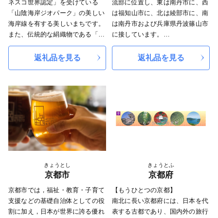
して一年を通して人の絶えないキ
ネスコ世界認定」を受けている
流部に位置し、東は南丹市に、西
ャンプ場と東海自然歩道。笠置は
「山陰海岸ジオパーク」の美しい
は福知山市に、北は綾部市に、南
色彩祭の町です。
海岸線を有する美しいまちです。
は南丹市および兵庫県丹波篠山市
また、伝統的な絹織物である「丹
に接しています。
後ちりめん」発祥の地で、絹織物
丹波高原にあって、長老ケ岳
の生産量は日本一を誇ります。
（917m）のほか標高400mから
返礼品を見る
返礼品を見る
寄附いただいた方に対しまして
600mの山々に囲まれ、南側の山
は、お礼品として四季折々の豊か
地は分水れいの一部を成していま
な自然が育んだ、ブランド松葉ガ
す。
ニ「間人（たいざ）がに」をはじ
面積303．09平方キロメートルの
めとする新鮮な魚介類や京丹後産
農山村で、このうち約83％を森林
コシヒカリなどのお米、季節の果
が占め、この間を縫って耕地が広
物（メロン、桃、梨など）、丹後
り、集落が点在しています。
ちりめん製品など、京丹後市自慢
京丹波町がめざすまちづくりは、
の地場産品をお贈りしますので、
営々と受け継がれてきた「森林」
ぜひ京丹後の旬の食材、伝統に触
「食」「子育て力」「地元力」と
きょうとし
きょうとふ
れていただければ幸いです。
いった「あるもの＝地域資源」を
京都市
京都府
活かし、「資源の循環」「経済の
京都市では，福祉・教育・子育て
【もうひとつの京都】
循環」「人材の循環」「暮らしの
支援などの基礎自治体としての役
南北に長い京都府には、日本を代
循環」を生み出し、京丹波町に住
割に加え，日本が世界に誇る優れ
表する古都であり、国内外の旅行
んでいる豊かさや誇り、喜びを実