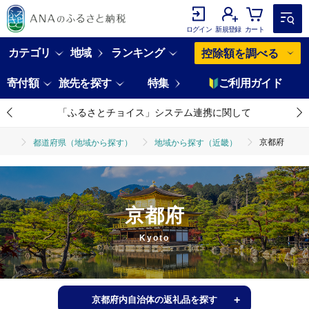
ログイン
新規登録
カート
カテゴリ
地域
ランキング
控除額を調べる
寄付額
旅先を探す
特集
ご利用ガイド
「ふるさとチョイス」システム連携に関して
京都府
都道府県（地域から探す）
地域から探す（近畿）
京都府
Kyoto
京都府内自治体の返礼品を探す