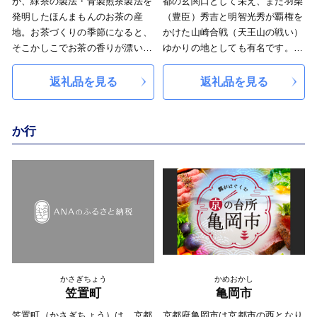
が、緑茶の製法・青製煎茶製法を
都の玄関口として栄え、また羽柴
資源を有効に活用し、市の取り組
発明したほんまもんのお茶の産
（豊臣）秀吉と明智光秀が覇権を
むまちづくり「お茶と歴史・文化
地。お茶づくりの季節になると、
かけた山崎合戦（天王山の戦い）
の香るふるさと宇治」を、全国へ
そこかしこでお茶の香りが漂い、
ゆかりの地としても有名です。
情報発信するとともに、市の未来
多くのお茶好きが宇治田原町を訪
合戦に勝利した秀吉が、その後
を担い、地域（まち）の宝である
れます。 茶文化が息づくまち、
天下人に上りつめたことから、天
返礼品を見る
返礼品を見る
子どもたちを育むため、積極的な
宇治田原町の地形はハートのかた
王山はここ一番の勝負の代名詞と
子育て支援に取り組み、活きいき
ち。ハートフルな温かいまち。日
して知られています。 町内に
とした子どもたちが溢れ、誰もが
本緑茶のふるさと特産品はもちろ
は、アサヒグループ大山崎山荘美
か行
活力に満ちたまちとなるなど、
ん、ハートにちなんだ特産品もご
術館や国宝の茶室「待庵」を有す
「さらに魅力ある宇治」を目指し
用意しています。
る妙喜庵、秀吉ゆかりの寺として
てまいりますので、多くの方々の
知られる宝積寺など、見どころが
ご支援をよろしくお願いいたしま
いっぱいです。JR京都駅から約
す。
15分とアクセスもよく、気軽に訪
れていただけます。 魅力あふ
れる大山崎町に、ぜひたくさんの
ご支援をお願いいたします
かさぎちょう
かめおかし
笠置町
亀岡市
笠置町（かさぎちょう）は、京都
京都府亀岡市は京都市の西となり