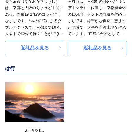
長岡京市（ながおかきょうし）
南丹市は、京都府の"おへそ"（ほ
は、京都と大阪のちょうど中間に
ぼ中央部）に位置し、京都府全体
ある、面積19.17㎢のコンパクト
の13.4パーセントの面積を占める
なまちです。2本の鉄道によるダ
まちです。緑豊かな自然に恵まれ
ブルアクセスで、京都まで10分、
た地域で、大半を丹波山地が占め
大阪まで30分で行くことができ、
ています。 京都の台所として付
とっても便利！ 多くの子育て世
加価値の高いお米や京野菜、乳製
代に選ばれ続けています。一方
品などを生産しているほか、木工
返礼品を見る
返礼品を見る
で、西山連峰など豊かな自然が残
や焼き物等の工芸作家が拠点を構
り、田園風景が広がるのんびりと
える「ものづくり」のまち、南丹
した雰囲気も人気の理由。「長岡
市。 ふるさと納税を通じて、ぜ
は行
京の都」がかつて置かれるなど、
ひ、南丹市の「食」や「技」をお
豊かな歴史資源に彩られた街でも
楽しみください。
あります。
ふくちやまし