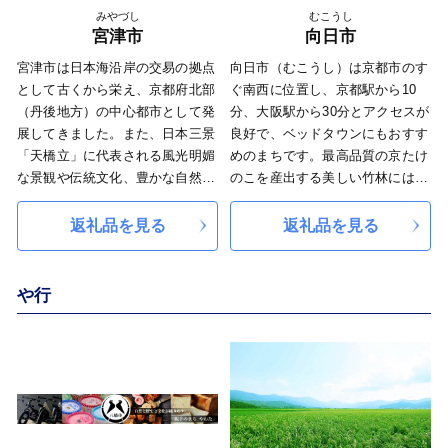
いします！
みやづし
むこうし
宮津市
向日市
宮津市は日本海沿岸の交易の拠点
向日市（むこうし）は京都市のす
として古くから栄え、京都府北部
ぐ南西に位置し、京都駅から10
（丹後地方）の中心都市として発
分、大阪駅から30分とアクセスが
展してきました。また、日本三景
良好で、ベッドタウンにもおすす
「天橋立」に代表される風光明媚
めのまちです。最高品質の京たけ
な景観や伝統文化、豊かな自然は
のこを産出する美しい竹林には、
たくさんの人々を魅了し続け、年
全長約1.8kmの散策路「竹の径」
間約300万人が訪れる観光都市で
があり、向日市の絶景スポットと
返礼品を見る
返礼品を見る
す。皆様への感謝の気持ちを、豊
して知られています。また、かつ
かな自然の中で育まれた「海・
て国の都「長岡京」が遷都され栄
里・山の恵み」の特産品に込めて
えた地域でもあり、長岡京の史跡
や行
お届けいたします。ふるさと宮津
をはじめ数多くの歴史・文化資源
の美味しい食材とともに生産者の
が今も残っています。市域7.72平
真心を味わっていただき、ぜひ、
方キロメートルと西日本の市の中
宮津市にお越しください。皆様と
で一番面積が小さいまちですが、
「共に創る みんなが活躍する
豊かな自然や歴史資源がぎゅっと
豊かなまち‟みやづ”」でお会いで
詰まった魅力あるまちです。皆様
きることを楽しみにしています。
からのご支援をお待ちしておりま