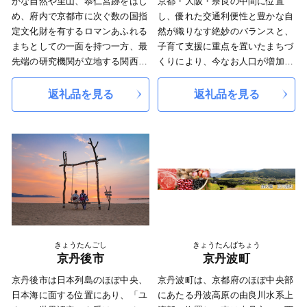
かな自然や里山、恭仁宮跡をはじ
京都・大阪・奈良の中間に位置
大寺のお水取りの起源といわれる
め、府内で京都市に次ぐ数の国指
し、優れた交通利便性と豊かな自
笠置寺本堂「正月堂」がありま
定文化財を有するロマンあふれる
然が織りなす絶妙のバランスと、
す。巨石が点在する奈良時代から
まちとしての一面を持つ一方、最
子育て支援に重点を置いたまちづ
の修行場でもあります。笠置寺、
先端の研究機関が立地する関西文
くりにより、今なお人口が増加し
笠置山全体は、国の史跡名勝で
化学術研究都市の中核都市でもあ
ているまちです。多彩な伝統行事
す。
ります。
や文化を現代に引き継ぐ一方で、
返礼品を見る
返礼品を見る
?～アウトドアの聖地～
平成19年の発足以降、「住みた
同志社大学・同志社女子大学や多
?木津川河川敷に広がる広大なキ
い、住み続けたい、住んでよかっ
種多様な企業など、最先端の科学
ャンプ場は、車で河川敷まで入場
た」と思っていただけるまちづく
技術を誇る関西文化学術研究都市
でき、多くのキャンパーで賑わう
りを進めています。
の一翼を担うまちとして発展し、
人気キャンプ場です。カップルか
（平成30年1月1日より、市外にお
さらに、新名神高速道路の全線開
らファミリーまで気軽に、そして
住まいの方にのみ、記念品を送付
通によって、高速道路網の結節点
安全にアウトドアを楽しんでいた
しております。ご了承下さい。）
となる本市は、北陸新幹線の新駅
だけます。また、初心者から上級
設置など、未来に向け大きなポテ
者まで楽しめるカヌーや、百数十
ンシャルを秘めたまちとして発展
の巨石が連なる関西有数の岩場で
を続けています。
きょうたんごし
きょうたんばちょう
のボルダリングも楽しめます。
京丹後市
京丹波町
?～色彩祭の町～
?春は桜、夏は灯ろう流し、秋は
京丹後市は日本列島のほぼ中央、
京丹波町は、京都府のほぼ中央部
紅葉、冬は雲海と鍋イベント。そ
日本海に面する位置にあり、「ユ
にあたる丹波高原の由良川水系上