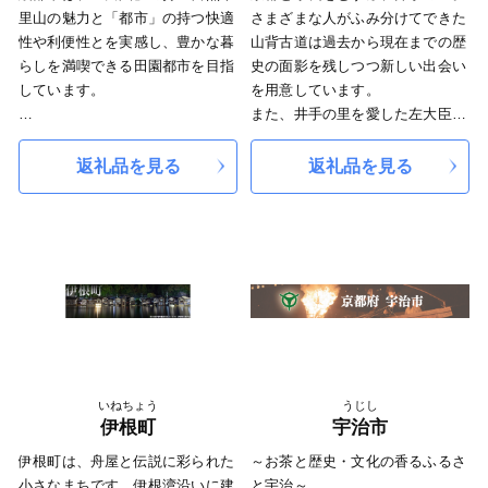
里山の魅力と「都市」の持つ快適
さまざまな人がふみ分けてできた
性や利便性とを実感し、豊かな暮
山背古道は過去から現在までの歴
らしを満喫できる田園都市を目指
史の面影を残しつつ新しい出会い
しています。
を用意しています。
また、井手の里を愛した左大臣橘
『一人ひとりの幸せをみんなで紡
諸兄は日本六玉川の一つ、玉川の
いで実現できるまち・・・綾部』
堤に美しい山吹を植えました。地
返礼品を見る
返礼品を見る
蔵禅院のしだれ桜の見ごろが過ぎ
京都府のほぼ中央に位置し、京
る頃、その山吹もまた咲き乱れま
阪神と日本海側をつなぐ交通の要
す。このように古と未来が交差す
衝。由良川の清流と美しい田園風
る自然の美しいまち、それが井手
景や魅力あふれる里山に恵まれ、
町なのです。
多様な産業が集積するものづくり
井手町ふるさと納税担当窓口
のまちとして快適性と利便性を併
電話番号 050-1730-1217
せ持つ田園都市です。
受付時間 平日 9時00分～17時30
分
－歴史と文化を体験できるま
※土日祝祭日は休みとなります
いねちょう
うじし
ち・綾部－
Email:ide@furusato-
伊根町
宇治市
supports.com
伊根町は、舟屋と伝説に彩られた
～お茶と歴史・文化の香るふるさ
聖徳太子の創建と伝わる京都府
小さなまちです。伊根湾沿いに建
と宇治～