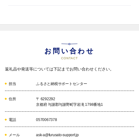
える、言えるまちづくり など
09
駅周辺活性化応援プロジェクト
・2025年に駅100周年を迎えま
す。次の100年後も鉄道とともにあ
るまちを目指し、与謝野駅周辺の
地域活性化を図る事業に寄附金を
お問い合わせ
活用します。
CONTACT
返礼品や発送等については下記までお問い合わせください。
10
まちなかまるごとキャンパス応援
プロジェクト
担当
ふるさと納税サポートセンター
・与謝野町をキャンパスに、新し
いモノやコトを発見し、出会いと
住所
〒 6292292
交流をとおして、主体的に行動す
京都府 与謝郡与謝野町字岩滝 1798番地1
る人財を育成する事業に寄附金を
活用します。
電話
0570067378
11
大江山活用・保全応援プロジェク
メール
ask-a@furusato-support.jp
ト