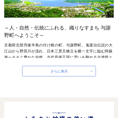
～人・自然・伝統にふれる、織りなすまち 与謝
野町へようこそ～
京都府北部丹後半島の付け根の町、与謝野町。鬼退治伝説の大
江山から野田川が流れ、日本三景天橋立を横一文字に臨む阿蘇
海へそそぐ豊かな自然、古代丹後王国に思いを馳せる古墳群と
ともに、大正から昭和の文化を色濃く残す風情のある地域で
す。独自農業モデルである「自然循環農業」とともに、名産
さらに表示
「丹後ちりめん」による織物業により、手仕事と文化を織りな
す「ものづくりのまち」として、全国に高品質で安心・安全な
価値をお届けしています。
自治体ホームページは
こちら
（外部サイト）
外部サイトへ遷移します。
個人情報の保護は遷移先サイトの方針に従います。