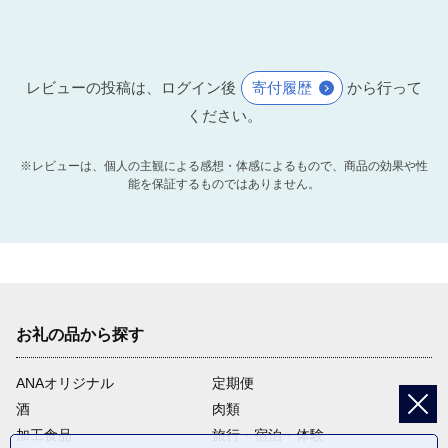
活動を支援します。
14
【加悦奥区】ふるさと応援プロジ
レビューの投稿は、ログイン後
寄付履歴
から行って
ェクト
ください。
加悦奥区を直接選択して応援する
ことができる事業です。 地域が主
体となり行うまちおこし事業等に
※レビューは、個人の主観による感想・体感によるもので、商品の効果や性
係る事業に寄附金を活用する補助
能を保証するものではありません。
金制度によって加悦奥区の活動を
支援します。
15
【加悦区】ふるさと応援プロジェ
クト
加悦区を直接選択して応援するこ
お礼の品から探す
とができる事業です。 地域が主体
となり行うまちおこし事業等に係
る事業に寄附金を活用する補助金
ANAオリジナル
定期便
制度によって加悦区の活動を支援
酒
肉類
します。
加工食品
旅行・宿泊・体験