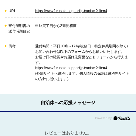
・よさの大江山登山マラソン開催
のほか、大江山の冬季活用や自然
URL
https://www.furusato-support.jp/contact?site=4
環境保全など、地域資源をとおし
た関係構築に係る事業に寄附金を
寄付証明書の
申込完了日から2週間程度
活用します。
送付時期目安
12
与謝野ホップ応援プロジェクト
備考
受付時間：平日10時～17時(祝祭日・特定休業期間を除く)
お問い合わせは以下のフォームからお願いいたします。
・与謝野ホップ促進のほか、地域
お届け日の確認やお届け先変更などもフォームから行えま
特性を活かした新商品開発、販路
す。
開拓など、地域農産物の高付加価
https://www.furusato-support.jp/contact?site=4
値化の事業に寄附金を活用しま
(外部サイトへ遷移します。個人情報の保護は遷移先サイト
す。
の方針に従います。)
13
【算所区】ふるさと応援プロジェ
自治体への応援メッセージ
クト
算所区を直接選択して応援するこ
とができる事業です。
地域が主体となり行うまちおこし
事業等に係る事業に寄附金を活用
レビューはありません。
する補助金制度によって算所区の