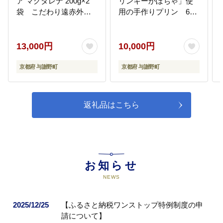
ア マグダレナ 200g×2
リンキーかぼちゃ」使
くり事業
袋 こだわり遠赤外線
用の手作りプリン 6個
・一人ひとりを大切にする環境の
焙煎【配送不可地域：
【配送不可地域：離
整備と学ぶ意欲と確かな学力の育
離島】
島】
成 ・生涯学習社会の実現と人権教
育の推進 ・生涯スポーツ社会の実
13,000円
10,000円
現と文化財の継承と発展 など
京都府 与謝野町
京都府 与謝野町
07
美しく住みやすい安心安全なまち
づくり事業
・自然環境保全と災害に強い安
返礼品はこちら
心・安全なまちづくり ・安心・安
全に暮らせ、誰もが住みやすいと
感じられる生活環境の構築 ・資源
の有効活用で持続可能なまちの構
築 など
お知らせ
NEWS
08
住民が主人公となるまちづくり事
業
・地域人財の育成と協働のまちづ
2025/12/25
【ふるさと納税ワンストップ特例制度の申
くり ・みんなが互いに認め合い助
請について】
け合うまちづくり ・見える、聞こ