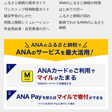
ふるさと納税の基本ガイド
ANAのふるさと納税の特徴
滝区を直接選択して応援すること
ワンストップ特例制度ガイド
はじめての方へ
ができる事業です。 地域が主体と
なり行うまちおこし事業等に係る
確定申告のしかた
ふるさと納税の流れ
事業に寄附金を活用する補助金制
控除上限額シミュレーション
動画でわかるANAのふるさと
度によって滝区の活動を支援しま
納税
年金受給者・自営業者の方へ
す。
19
【金屋区】ふるさと応援プロジェ
クト
金屋区を直接選択して応援するこ
とができる事業です。 地域が主体
となり行うまちおこし事業等に係
る事業に寄附金を活用する補助金
制度によって金屋区の活動を支援
します。
20
【温江区】ふるさと応援プロジェ
クト
温江区を直接選択して応援するこ
とができる事業です。 地域が主体