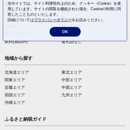
当サイトでは、サイト利便性向上のため、クッキー（Cookie）を使
魚介類
麺類
16
【後野区】ふるさと応援プロジェ
用しています。サイトの閲覧を継続された場合、Cookieの利用に同
日用品・雑貨
野菜
クト
意したことものといたします。
パン・菓子類
電化製品
詳細については
プライバシーポリシー
をお読みください。
後野区を直接選択して応援するこ
とができる事業です。 地域が主体
フルーツ
卵・乳製品
となり行うまちおこし事業等に係
OK
ファッション
米・穀物
る事業に寄附金を活用する補助金
飲料(酒以外)
返礼品なし
制度によって後野区の活動を支援
します。
地域から探す
17
【与謝区】ふるさと応援プロジェ
クト
北海道エリア
東北エリア
与謝区を直接選択して応援するこ
関東エリア
中部エリア
とができる事業です。 地域が主体
近畿エリア
中国エリア
となり行うまちおこし事業等に係
四国エリア
九州エリア
る事業に寄附金を活用する補助金
制度によって与謝区の活動を支援
沖縄エリア
します。
ふるさと納税ガイド
18
【滝区】ふるさと応援プロジェク
ト