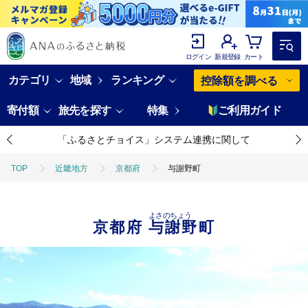
ログイン
新規登録
カート
カテゴリ
地域
ランキング
控除額を調べる
寄付額
旅先を探す
特集
ご利用ガイド
「ふるさとチョイス」システム連携に関して
TOP
近畿地方
京都府
与謝野町
よさのちょう
京都府
与謝野町