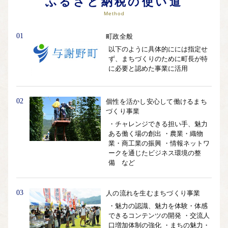
ふるさと納税の使い道
Method
01
町政全般
以下のように具体的にには指定せ
ず、まちづくりのために町長が特
に必要と認めた事業に活用
02
個性を活かし安心して働けるまち
づくり事業
・チャレンジできる担い手、魅力
ある働く場の創出 ・農業・織物
業・商工業の振興 ・情報ネットワ
ークを通じたビジネス環境の整
備 など
03
人の流れを生むまちづくり事業
・魅力の認識、魅力を体験・体感
できるコンテンツの開発 ・交流人
口増加体制の強化 ・まちの魅力・