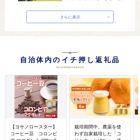
人の魅力が生み出す与謝野町なら
ではの「移住・定住」の促進 な
ど
さらに表示
04
自分らしく幸せに生きるまちづく
り事業
・健康・福祉を支える人財の育成
と確保 ・心のよりどころの充実、
自治体内のイチ押し返礼品
元気な心と体づくりの推進 ・誰も
が自分らしさと生きがいをもって
recommendation
共生できるまちの推進 など
05
笑顔を未来に紡ぐまちづくり事業
・新たな命の誕生、親子の笑顔の
暮らしを応援 ・地域ぐるみの子育
て力の向上 ・親と子の学び・育ち
の場づくり など
【ヨサノロースター】
栽培期間中、農薬を使
コーヒー豆 コロンビ
わず自家栽培した「コ
06
魅力ある教育で活力を育むまちづ