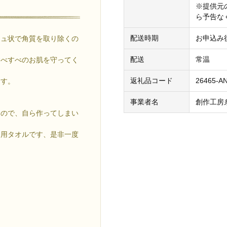
※提供元
ら予告な
配送時期
お申込み
シュ状で角質を取り除くの
配送
常温
すべすべのお肌を守ってく
返礼品コード
26465-A
ます。
事業者名
創作工房
たので、自ら作ってしまい
浴用タオルです、是非一度