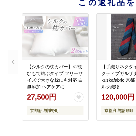
この返礼品
【シルクの枕カバー】×2枚
【手織りネクタ
ひもで結ぶタイプ フリーサ
クティブガルザタ
イズで大きな枕にも対応 白
kuskafabric
無添加 ヘアケアに
ルク織物
27,500円
120,000円
京都府 与謝野町
京都府 与謝野町