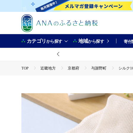
カテゴリ
地域
から探す
から探す
寄付
TOP
近畿地方
京都府
与謝野町
シルク
TOP
日用品・雑貨
シルク100%浴用タオル「素肌
TOP
日用品・雑貨
美容雑貨
シルク100%浴