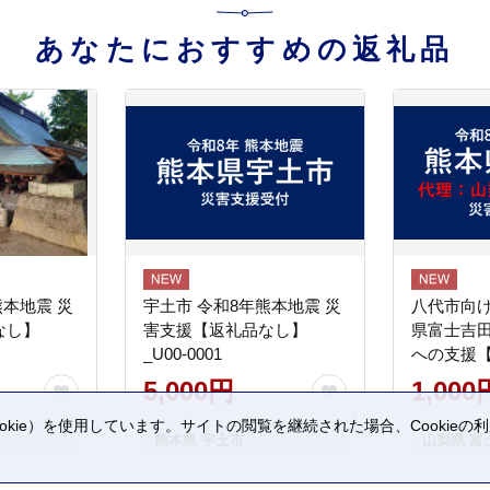
あなたにおすすめの返礼品
熊本地震 災
宇土市 令和8年熊本地震 災
八代市向け
なし】
害支援【返礼品なし】
県富士吉
_U00-0001
への支援
5,000円
1,000
kie）を使用しています。サイトの閲覧を継続された場合、Cookie
熊本県 宇土市
山梨県 富
。