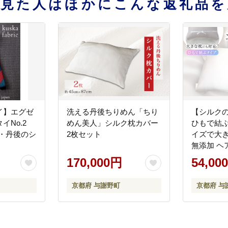
を見た人はほかにこんな返礼品を
イ】エグゼ
洗える丹後ちりめん「ちり
【シルクの
イNo.2
めん美人」シルク枕カバー
ひもで結ぶ
 京都・丹後のシ
2枚セット
イズで大き
無添加 ヘ
170,000円
54,00
京都府 与謝野町
京都府 与