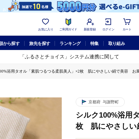
お気に入り
ご利用ガイド
新規登録
ログイン
カート
額から探す
旅先を探す
ランキング
特集
取り組み
「ふるさとチョイス」システム連携に関して
100%浴用タオル「素肌つるつる柔肌美人」×2枚 肌にやさしい絹で美容 お
つるつる柔肌美人」×2枚 肌にやさしい絹で美容 お風呂でスキンケア
用タオル「素肌つるつる柔肌美人」×2枚 肌にやさしい絹で美容 お風呂でス
京都府
与謝野町
シルク100%浴用
枚 肌にやさしい