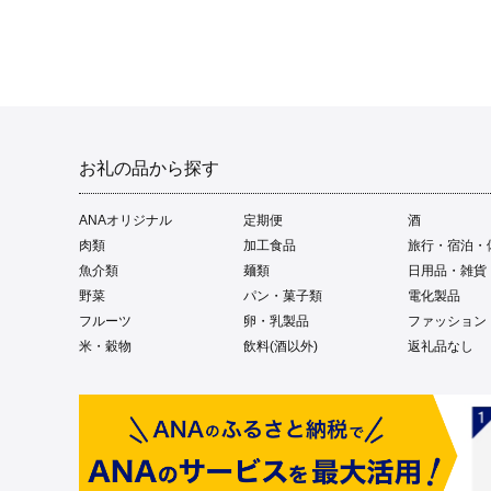
お礼の品から探す
ANAオリジナル
定期便
酒
肉類
加工食品
旅行・宿泊・
魚介類
麺類
日用品・雑貨
野菜
パン・菓子類
電化製品
フルーツ
卵・乳製品
ファッション
米・穀物
飲料(酒以外)
返礼品なし