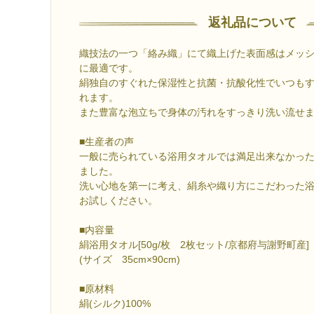
返礼品について
織技法の一つ「絡み織」にて織上げた表面感はメッ
に最適です。
絹独自のすぐれた保湿性と抗菌・抗酸化性でいつも
れます。
また豊富な泡立ちで身体の汚れをすっきり洗い流せ
■生産者の声
一般に売られている浴用タオルでは満足出来なかっ
ました。
洗い心地を第一に考え、絹糸や織り方にこだわった
お試しください。
■内容量
絹浴用タオル[50g/枚 2枚セット/京都府与謝野町産]
(サイズ 35cm×90cm)
■原材料
絹(シルク)100%