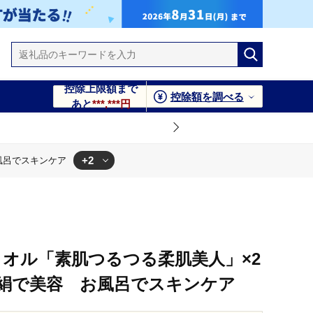
控除上限額まで
控除額を調べる
あと
***,***円
+2
風呂でスキンケア
キンケア
タオル「素肌つるつる柔肌美人」×2
絹で美容 お風呂でスキンケア