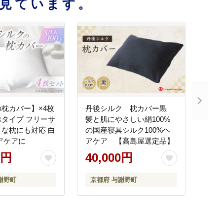
見ています。
枕カバー】×4枚
丹後シルク 枕カバー黒
タイプ フリーサ
髪と肌にやさしい絹100%
な枕にも対応 白
の国産寝具シルク100%ヘ
アケアに
アケア 【高島屋選定品】
0円
40,000円
謝野町
京都府 与謝野町