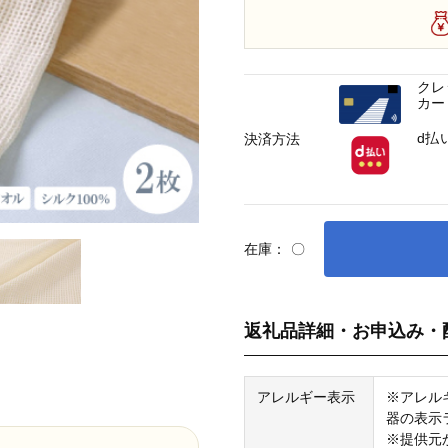
クレ
カー
d払
決済方法
在庫：
〇
返礼品詳細・お申込み・
アレルギー表示
※アレル
器の表示
※提供元