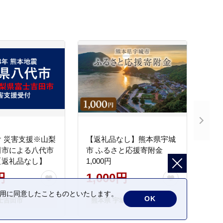
 災害支援※山梨
【返礼品なし】熊本県宇城
田市による八代市
市 ふるさと応援寄附金
【返礼品なし】
1,000円
円
1,000円
の利用に同意したことものといたします。
OK
士吉田市
熊本県 宇城市