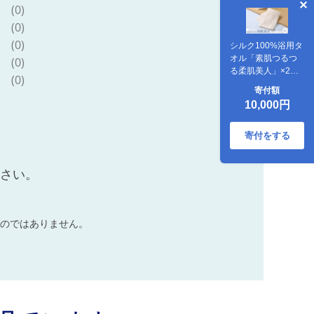
(0)
(0)
(0)
シルク100%浴用タ
オル「素肌つるつ
(0)
る柔肌美人」×2
(0)
枚 肌にやさしい
寄付額
絹で美容 お風呂
10,000円
でスキンケア
寄付をする
ださい。
のではありません。