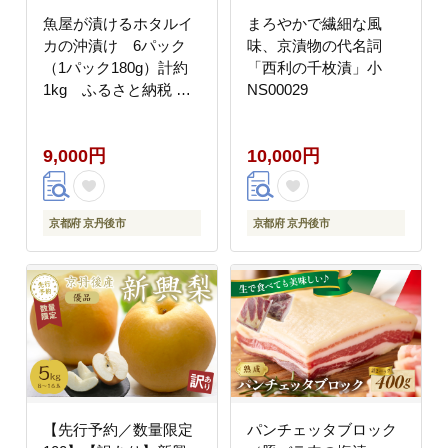
魚屋が漬けるホタルイ
まろやかで繊細な風
カの沖漬け 6パック
味、京漬物の代名詞
（1パック180g）計約
「西利の千枚漬」小
1kg ふるさと納税 ほ
NS00029
たるいか 沖漬け 新鮮
海鮮 沖漬け 酒 つまみ
9,000円
10,000円
酒の肴 日本酒 おつまみ
珍味 日本海産
TB00056
京都府 京丹後市
京都府 京丹後市
【先行予約／数量限定
パンチェッタブロック