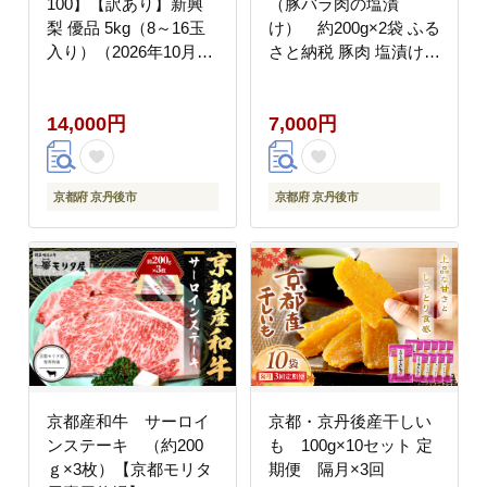
100】【訳あり】新興
（豚バラ肉の塩漬
梨 優品 5kg（8～16玉
け） 約200g×2袋 ふる
入り）（2026年10月上
さと納税 豚肉 塩漬け
旬～発送） SF00043
ふるさと納税 ベーコン
ふるさと納税 パンチェ
14,000円
7,000円
ッタ 豚バラ 塩漬け ス
ペイン料理 NI00021
京都府 京丹後市
京都府 京丹後市
京都産和牛 サーロイ
京都・京丹後産干しい
ンステーキ （約200
も 100g×10セット 定
ｇ×3枚）【京都モリタ
期便 隔月×3回