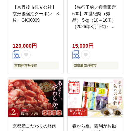
【京丹後市観光公社】
【先行予約／数量限定
京丹後宿泊クーポン 3
600】20世紀梨（秀
枚 GK00009
品） 5kg（10～16玉）
（2026年8月下旬～発
送） DE00163
120,000円
15,000円
京都府 京丹後市
京都府 京丹後市
京都産こだわりの豚肉
春から夏、西利がお勧