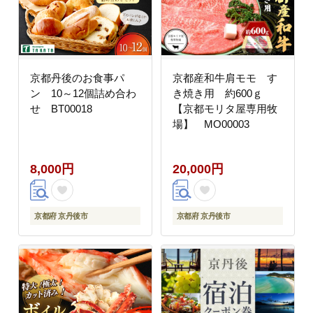
京都丹後のお食事パ
京都産和牛肩モモ す
ン 10～12個詰め合わ
き焼き用 約600ｇ
せ BT00018
【京都モリタ屋専用牧
場】 MO00003
8,000円
20,000円
京都府 京丹後市
京都府 京丹後市