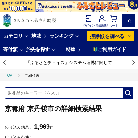
ログイン
新規登録
カート
カテゴリ
地域
ランキング
控除額を調べる
寄付額
旅先を探す
特集
ご利用ガイド
「ふるさとチョイス」システム連携に関して
TOP
詳細検索
京都府 京丹後市の詳細検索結果
1,969
絞り込み結果：
件
絞り込み条件：