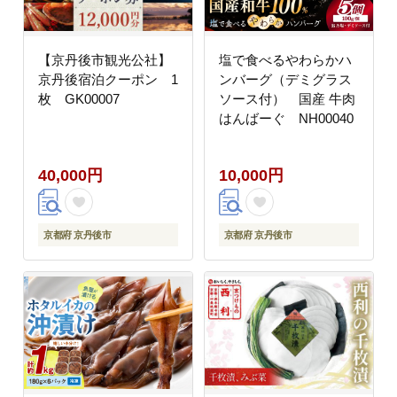
【京丹後市観光公社】
塩で食べるやわらかハ
京丹後宿泊クーポン 1
ンバーグ（デミグラス
枚 GK00007
ソース付） 国産 牛肉
はんばーぐ NH00040
40,000円
10,000円
京都府 京丹後市
京都府 京丹後市