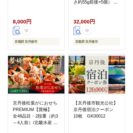
さ約55g前後×5個） カ
ニ かに 蟹 松葉蟹 松葉
ガニ こっぺがに 海鮮
8,000円
32,000円
魚介類 海産物 蟹 甲羅
蟹 香箱 内子 外子 蟹 お
取り寄せ 高級 個別包
装 UM00037
京都府 京丹後市
京都府 京丹後市
京丹後松葉がにおせち
【京丹後市観光公社】
PREMIUM【贅極】
京丹後宿泊クーポン
全48品目・2段重（約3
10枚 GK00012
～4人前）/北畿水産 海
鮮 おせち料理 魚介 お