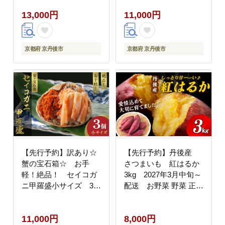
2025 年 京都産
13,000円
11,000円
JA00095
京都府 京丹後市
京都府 京丹後市
【先行予約】訳あり☆
【先行予約】丹後産
蟹の宝石箱☆ お手
さつまいも 紅はるか
軽！絶品！ セイコガ
3kg 2027年3月中旬～
ニ甲羅盛小サイズ 3
配送 お野菜 野菜 正規
個 YK00449
品 ふるさと納税 さつま
いも ふるさと納税 紅は
11,000円
8,000円
るか べにはるか 甘い