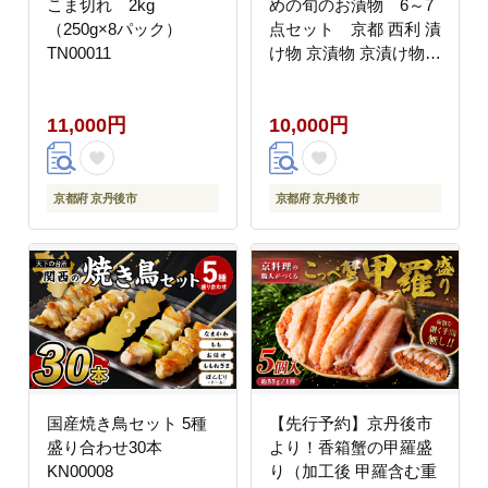
こま切れ 2kg
めの旬のお漬物 6～7
（250g×8パック）
点セット 京都 西利 漬
TN00011
け物 京漬物 京漬け物
浅漬け ナス漬け 浅漬け
味すぐき 無添加 京野菜
11,000円
10,000円
おすすめ 人気 小分け
お中元 のし対応
NS00050
京都府 京丹後市
京都府 京丹後市
国産焼き鳥セット 5種
【先行予約】京丹後市
盛り合わせ30本
より！香箱蟹の甲羅盛
KN00008
り（加工後 甲羅含む重