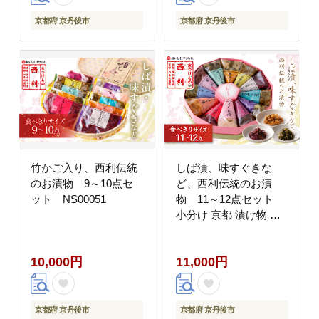
京都府 京丹後市
京都府 京丹後市
竹かご入り、西利伝統
しば漬、味すぐきな
のお漬物 9～10点セ
ど、西利伝統のお漬
ット NS00051
物 11～12点セット
小分け 京都 漬け物 京
漬物 京漬け物 無添加
はりはり漬け お取り寄
10,000円
11,000円
せ 詰め合せ 詰合わせ
おすすめ 人気 京野菜
しば漬け 花みぶ菜 送料
無料 日もち NS00048
京都府 京丹後市
京都府 京丹後市