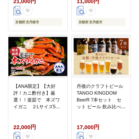
21,000円
11,000円
京都府 京丹後市
京都府 京丹後市
【ANA限定】【大好
丹後のクラフトビール
評！カニ酢付き】厳
TANGO KINGDOM
選！！釜茹で 本ズワ
BeerR 7本セット セ
イガニ ２Lサイズ5
ット ビール 飲み比べ
肩 ANAオリジナル
詰め合わせ ご当地ビー
YK00407
ル クラフトビール 地ビ
22,000円
17,000円
ール ビール 人気
TO00130