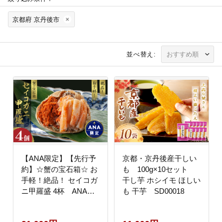
京都府 京丹後市
並べ替え:
【ANA限定】【先行予
京都・京丹後産干しい
約】☆蟹の宝石箱☆ お
も 100g×10セット
手軽！絶品！ セイコガ
干し芋 ホシイモ ほしい
ニ甲羅盛 4杯 ANAオ
も 干芋 SD00018
リジナル YK00447