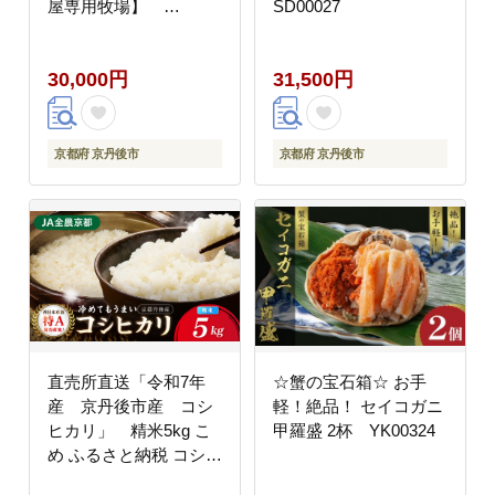
屋専用牧場】
SD00027
MO00005
30,000円
31,500円
京都府 京丹後市
京都府 京丹後市
直売所直送「令和7年
☆蟹の宝石箱☆ お手
産 京丹後市産 コシ
軽！絶品！ セイコガニ
ヒカリ」 精米5kg こ
甲羅盛 2杯 YK00324
め ふるさと納税 コシヒ
カリ 精米 米 精米 白米