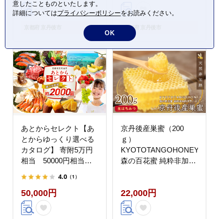
意したことものといたします。
KT00008
詳細については
プライバシーポリシー
をお読みください。
京都府 京丹後市
京都府 京丹後市
OK
あとからセレクト【あ
京丹後産巣蜜（200
とからゆっくり選べる
ｇ）
カタログ】 寄附5万円
KYOTOTANGOHONEY
相当 50000円相当
森の百花蜜 純粋非加熱
２年間有効 ギフトに
天然ハチミツ
4.0
（1）
も SP00005
RM00009
50,000円
22,000円