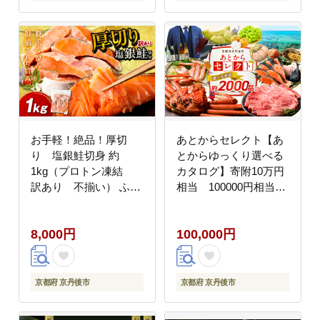
お手軽！絶品！厚切
あとからセレクト【あ
り 塩銀鮭切身 約
とからゆっくり選べる
1kg（プロトン凍結
カタログ】寄附10万円
訳あり 不揃い） ふる
相当 100000円相当
さと納税 鮭 しゃけ 銀
２年間有効 ギフトに
鮭 切り身 YK00579
も SP00006
8,000円
100,000円
京都府 京丹後市
京都府 京丹後市