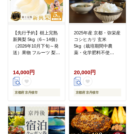
【先行予約】樹上完熟
2025年産 京都・弥栄産
新興梨 5kg（6～14個）
コシヒカリ 玄米
（2026年10月下旬～発
5kg（栽培期間中農
送）果物 フルーツ 梨
薬・化学肥料不使
5kg 先行予約 完熟 京都
用） HD00017
ふるさと納税 新興梨
14,000円
20,000円
BF00015
京都府 京丹後市
京都府 京丹後市