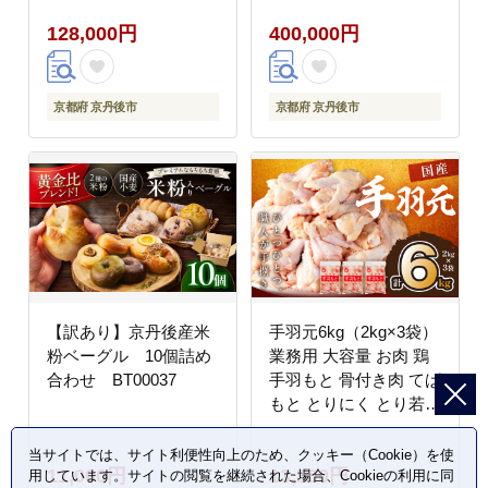
せち料理2027 蟹 甲羅
128,000円
400,000円
盛り 豪華 松葉ガニ ズ
ワイガニ HK00277
京都府 京丹後市
京都府 京丹後市
【訳あり】京丹後産米
手羽元6kg（2kg×3袋）
粉ベーグル 10個詰め
業務用 大容量 お肉 鶏
合わせ BT00037
手羽もと 骨付き肉 てば
もと とりにく とり若鶏
若どり 6キロ ふるさと
納税 鶏肉 小分け 大量
当サイトでは、サイト利便性向上のため、クッキー（Cookie）を使
11,000円
13,500円
大盛り クリスマス
用しています。サイトの閲覧を継続された場合、Cookieの利用に同