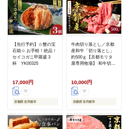
【先行予約】☆蟹の宝
牛肉切り落とし／京都
石箱☆ お手軽！絶品！
産和牛「切り落とし」
セイコガニ甲羅盛 3
約500ｇ【京都モリタ
杯 YK00325
屋専用牧場】 和牛切り
落とし・ 切り落とし和
牛・切り落とし牛・切
17,000円
10,000円
り落とし肉 MO00001
京都府 京丹後市
京都府 京丹後市