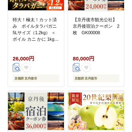
特大！極太！カット済
【京丹後市観光公社】
み ボイルタラバガニ
京丹後宿泊クーポン 2
5Lサイズ（1.2kg） ＜
枚 GK00008
ボイル カニ かに 1kg以
上 蟹 たらば蟹 タラバ
蟹 タラバカニ 大きい
26,000円
80,000円
食べ応え 海鮮 魚介 家
計応援 生活応援
YK00390
京都府 京丹後市
京都府 京丹後市