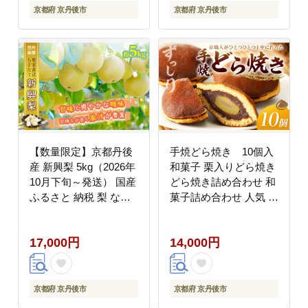
京都府 京丹後市
京都府 京丹後市
【数量限定】京都丹後
手焼どら焼き 10個入
産 新興梨 5kg（2026年
和菓子 栗入りどら焼き
10月下旬～発送） 国産
どら焼き詰め合わせ 和
ふるさと 納税 梨 なし
菓子詰め合わせ 人気 く
ナシ 5kg ふるさと 納税
り AM00762
期間限定 ふるさと 納税
17,000円
14,000円
新興 赤梨 送料無料
AM00718
京都府 京丹後市
京都府 京丹後市