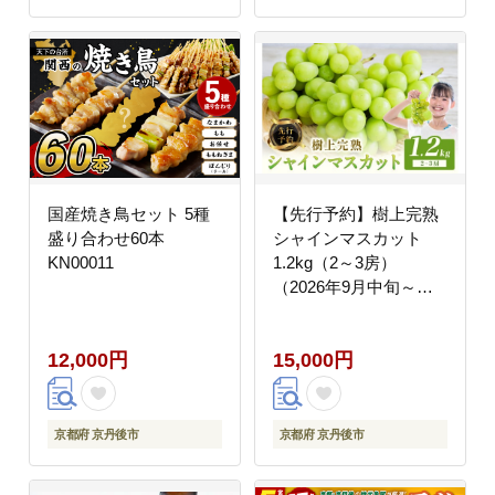
国産焼き鳥セット 5種
【先行予約】樹上完熟
盛り合わせ60本
シャインマスカット
KN00011
1.2kg（2～3房）
（2026年9月中旬～発
送） ふるさと納税 シャ
インマスカット しゃい
12,000円
15,000円
んますかっと 葡萄 ブド
ウ ふるーつ 甘い あま
い ギフト お取り寄せ
BF00016
京都府 京丹後市
京都府 京丹後市