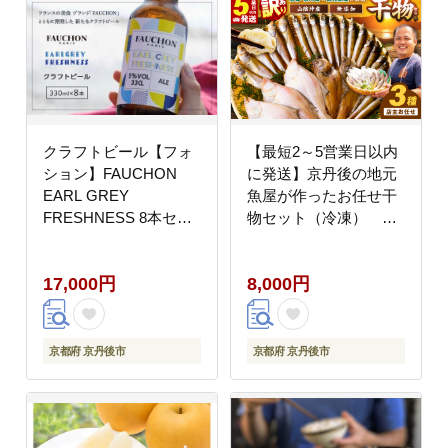
クラフトビール【フォ
【最短2～5営業日以内
ション】FAUCHON
に発送】京丹後の地元
EARL GREY
魚屋が作ったお任せ干
FRESHNESS 8本セッ
物セット（冷凍）
ト TO00119
TB00045SH
17,000円
8,000円
京都府 京丹後市
京都府 京丹後市