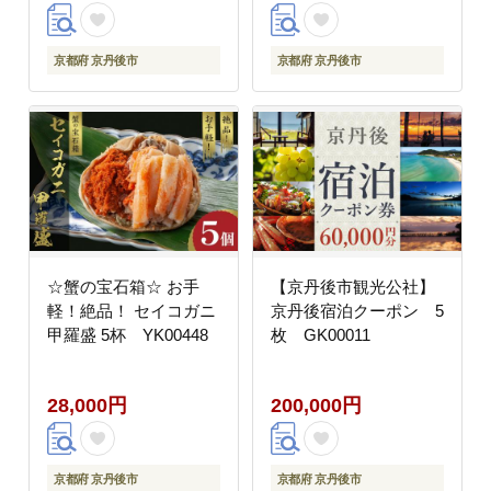
AM00746_04
京都府 京丹後市
京都府 京丹後市
☆蟹の宝石箱☆ お手
【京丹後市観光公社】
軽！絶品！ セイコガニ
京丹後宿泊クーポン 5
甲羅盛 5杯 YK00448
枚 GK00011
28,000円
200,000円
京都府 京丹後市
京都府 京丹後市