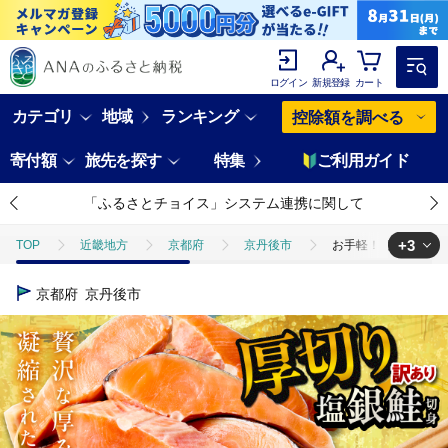
ログイン
新規登録
カート
カテゴリ
地域
ランキング
控除額を調べる
寄付額
旅先を探す
特集
ご利用ガイド
「ふるさとチョイス」システム連携に関して
+3
TOP
近畿地方
京都府
京丹後市
お手軽！絶品！厚切り 
TOP
魚介類
お手軽！絶品！厚切り 塩銀鮭切身 約1kg（プロトン凍結
京都府
京丹後市
TOP
魚介類
鮮魚
お手軽！絶品！厚切り 塩銀鮭切身 約1kg
TOP
魚介類
鮮魚
ほかの鮮魚
お手軽！絶品！厚切り 塩