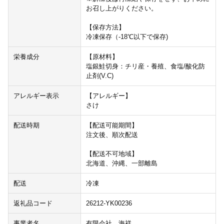
お召し上がりください。
【保存方法】
冷凍保存（-18℃以下で保存)
栄養成分
【原材料】
塩銀鮭切身：チリ産・養殖、食塩/酸化防
止剤(V.C)
アレルギー表示
【アレルギー】
さけ
配送時期
【配送可能期間】
注文後、順次配送
【配送不可地域】
北海道、沖縄、一部離島
配送
冷凍
返礼品コード
26212-YK00236
事業者名
有限会社 海祥