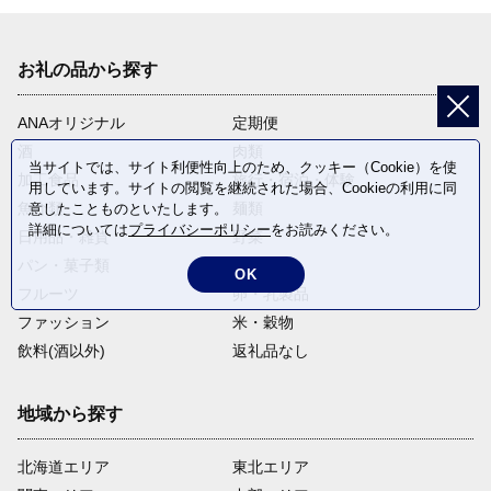
お礼の品から探す
ANAオリジナル
定期便
酒
肉類
当サイトでは、サイト利便性向上のため、クッキー（Cookie）を使
加工食品
旅行・宿泊・体験
用しています。サイトの閲覧を継続された場合、Cookieの利用に同
魚介類
麺類
意したことものといたします。
詳細については
プライバシーポリシー
をお読みください。
日用品・雑貨
野菜
パン・菓子類
電化製品
OK
フルーツ
卵・乳製品
ファッション
米・穀物
飲料(酒以外)
返礼品なし
地域から探す
北海道エリア
東北エリア