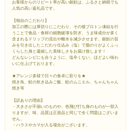
お客様からのリピート率が高い銀鮭は、ふるさと納税でも
人気の高い返礼品です。
【独自のこだわり】
加工の際には厚切りにこだわり、その後プロトン凍結を行
うことで食品・食材の細胞破壊を防ぎ、うま味成分が多く
含まれるドリップの流出や離水を減少させます。銀鮭の旨
みを引き出したこだわり仕込み（塩）で脂のりがよくふっ
くらした身と凝縮した美味しさをお届け致します！
どんなレシピにも合うように、塩辛くない、ほどよい味わ
いに仕上げております。
★アレンジ多様で日々の食卓に彩りを★
焼き魚、鮭の炊き込みご飯、鮭のムニエル、ちゃんちゃん
焼き等
【訳ありの理由】
・大きさが不揃いのものや、色飛び打ち身のものが一部入
りますが、味、品質は正規品と同じで全く問題はございま
せん。
・ハラスやカマが入る場合がございます。