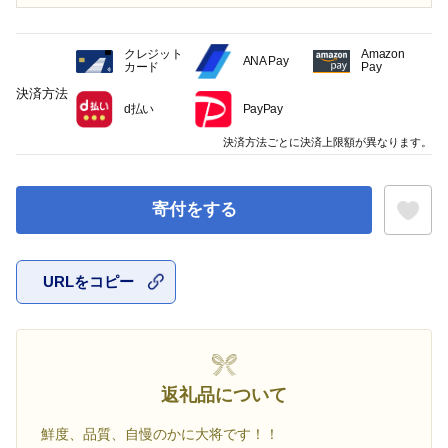
クレジット
Amazon
ANA Pay
カード
Pay
決済方法
d払い
PayPay
決済方法ごとに決済上限額が異なります。
寄付をする
URLをコピー
お気に入
返礼品について
鮮度、品質、自慢のかに大将です！！