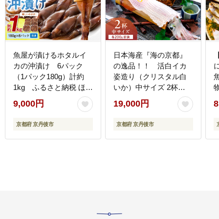
魚屋が漬けるホタルイ
日本海産『海の京都』
カの沖漬け 6パック
の逸品！！ 活白イカ
（1パック180g）計約
姿造り（クリスタル白
1kg ふるさと納税 ほた
いか）中サイズ 2杯
るいか 沖漬け 新鮮 海鮮
（200g前後）（2027年6
T
9,000円
19,000円
8
沖漬け 酒 つまみ 酒の肴
月上旬～発送） ふるさ
日本酒 おつまみ 珍味 日
と納税 海鮮 鮮度抜群 新
京都府 京丹後市
京都府 京丹後市
本海産 TB00056
鮮 海鮮 いか イカ 簡単
調理 生産者応援 送料無
料 生食 魚介類 活イカ
YK00690