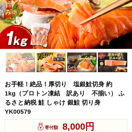
お手軽！絶品！厚切り 塩銀鮭切身 約
1kg（プロトン凍結 訳あり 不揃い） ふ
るさと納税 鮭 しゃけ 銀鮭 切り身
YK00579
8,000円
寄付額