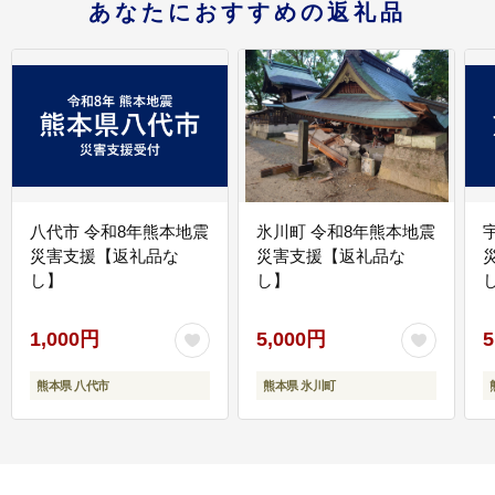
あなたにおすすめの返礼品
八代市 令和8年熊本地震
氷川町 令和8年熊本地震
災害支援【返礼品な
災害支援【返礼品な
し】
し】
し
1,000円
5,000円
5
熊本県 八代市
熊本県 氷川町