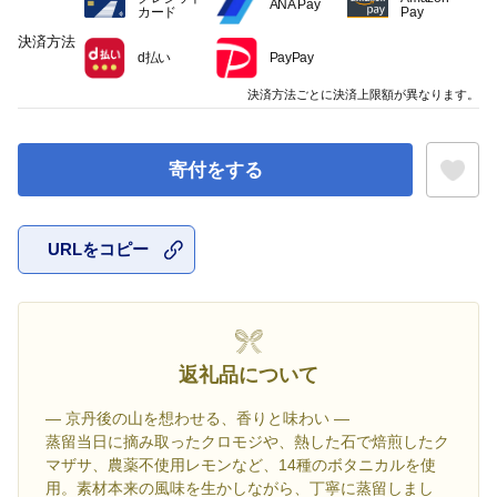
ANA Pay
カード
Pay
決済方法
d払い
PayPay
決済方法ごとに決済上限額が異なります。
寄付をする
URLをコピー
お気に入
返礼品について
— 京丹後の山を想わせる、香りと味わい —
蒸留当日に摘み取ったクロモジや、熱した石で焙煎したク
マザサ、農薬不使用レモンなど、14種のボタニカルを使
用。素材本来の風味を生かしながら、丁寧に蒸留しまし