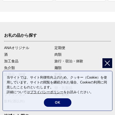
お礼の品から探す
ANAオリジナル
定期便
酒
肉類
加工食品
旅行・宿泊・体験
魚介類
麺類
日用品・雑貨
野菜
当サイトでは、サイト利便性向上のため、クッキー（Cookie）を使
パン・菓子類
電化製品
用しています。サイトの閲覧を継続された場合、Cookieの利用に同
意したことものといたします。
フルーツ
卵・乳製品
詳細については
プライバシーポリシー
をお読みください。
ファッション
米・穀物
飲料(酒以外)
返礼品なし
OK