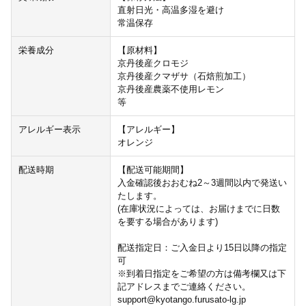
直射日光・高温多湿を避け
常温保存
栄養成分
【原材料】
京丹後産クロモジ
京丹後産クマザサ（石焙煎加工）
京丹後産農薬不使用レモン
等
アレルギー表示
【アレルギー】
オレンジ
配送時期
【配送可能期間】
入金確認後おおむね2～3週間以内で発送い
たします。
(在庫状況によっては、お届けまでに日数
を要する場合があります)
配送指定日：ご入金日より15日以降の指定
可
※到着日指定をご希望の方は備考欄又は下
記アドレスまでご連絡ください。
support@kyotango.furusato-lg.jp