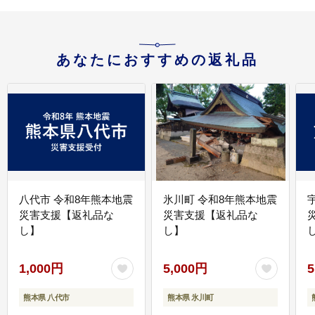
あなたにおすすめの返礼品
八代市 令和8年熊本地震
氷川町 令和8年熊本地震
災害支援【返礼品な
災害支援【返礼品な
し】
し】
し
1,000円
5,000円
5
熊本県 八代市
熊本県 氷川町