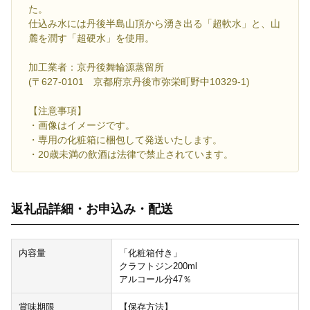
た。
仕込み水には丹後半島山頂から湧き出る「超軟水」と、山
麓を潤す「超硬水」を使用。
加工業者：京丹後舞輪源蒸留所
(〒627-0101 京都府京丹後市弥栄町野中10329-1)
【注意事項】
・画像はイメージです。
・専用の化粧箱に梱包して発送いたします。
・20歳未満の飲酒は法律で禁止されています。
返礼品詳細・お申込み・配送
内容量
「化粧箱付き」
クラフトジン200ml
アルコール分47％
賞味期限
【保存方法】