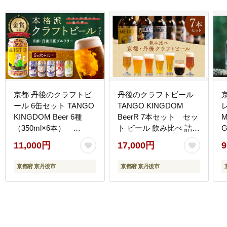
京都 丹後のクラフトビ
丹後のクラフトビール
ール 6缶セット TANGO
TANGO KINGDOM
KINGDOM Beer 6種
BeerR 7本セット セッ
M
（350ml×6本）
ト ビール 飲み比べ 詰め
G
TO00111
合わせ ご当地ビール ク
11,000円
17,000円
9
ラフトビール 地ビール
ビール 人気 TO00130
京都府 京丹後市
京都府 京丹後市