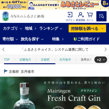
ログイン
新規登録
カート
カテゴリ
地域
ランキング
控除額を調べる
寄付額
旅先を探す
特集
ご利用ガイド
「ふるさとチョイス」システム連携に関して
+2
TOP
近畿地方
京都府
京丹後市
京丹後舞輪源蒸留所 フレッシ
TOP
酒
京丹後舞輪源蒸留所 フレッシュクラフトジン Mairingen Fresh Cr
京都府
京丹後市
TOP
酒
ほかの酒
京丹後舞輪源蒸留所 フレッシュクラフトジン Mairin