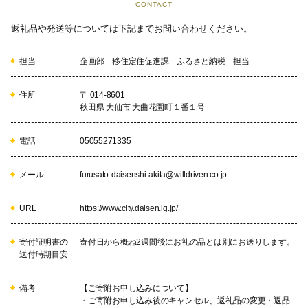
CONTACT
返礼品や発送等については下記までお問い合わせください。
担当
企画部 移住定住促進課 ふるさと納税 担当
住所
〒 014-8601
秋田県 大仙市 大曲花園町１番１号
電話
05055271335
メール
furusato-daisenshi-akita@willdriven.co.jp
URL
https://www.city.daisen.lg.jp/
寄付証明書の
寄付日から概ね2週間後にお礼の品とは別にお送りします。
送付時期目安
備考
【ご寄附お申し込みについて】
・ご寄附お申し込み後のキャンセル、返礼品の変更・返品