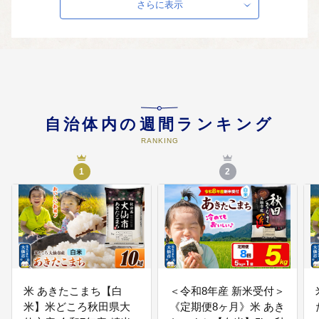
さらに表示
次代に残す豊かな自然環境の保全
に関する事業に使用します。
05
子育て教育
健やかな成長を願う子育てと教育
の充実に関する事業に使用しま
自治体内の週間ランキング
す。
RANKING
1
2
06
まちづくりと定住促進
魅力あるまちづくりと若者等の定
住促進に関する事業に使用しま
す。
07
避難者支援
米 あきたこまち【白
＜令和8年産 新米受付＞
災害その他特別の事情による避難
米】米どころ秋田県大
《定期便8ヶ月》米 あき
者支援に関する事業に使用しま