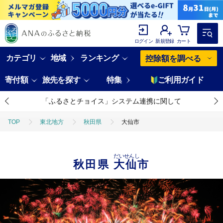
ログイン
新規登録
カート
カテゴリ
地域
ランキング
控除額を調べる
寄付額
旅先を探す
特集
ご利用ガイド
「ふるさとチョイス」システム連携に関して
TOP
東北地方
秋田県
大仙市
だいせんし
秋田県
大仙市