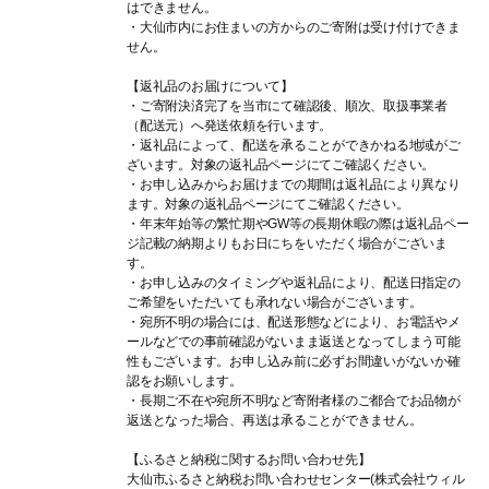
はできません。
・大仙市内にお住まいの方からのご寄附は受け付けできま
せん。
【返礼品のお届けについて】
・ご寄附決済完了を当市にて確認後、順次、取扱事業者
（配送元）へ発送依頼を行います。
・返礼品によって、配送を承ることができかねる地域がご
ざいます。対象の返礼品ページにてご確認ください。
・お申し込みからお届けまでの期間は返礼品により異なり
ます。対象の返礼品ページにてご確認ください。
・年末年始等の繁忙期やGW等の長期休暇の際は返礼品ペー
ジ記載の納期よりもお日にちをいただく場合がございま
す。
・お申し込みのタイミングや返礼品により、配送日指定の
ご希望をいただいても承れない場合がございます。
・宛所不明の場合には、配送形態などにより、お電話やメ
ールなどでの事前確認がないまま返送となってしまう可能
性もございます。お申し込み前に必ずお間違いがないか確
認をお願いします。
・長期ご不在や宛所不明など寄附者様のご都合でお品物が
返送となった場合、再送は承ることができません。
【ふるさと納税に関するお問い合わせ先】
大仙市ふるさと納税お問い合わせセンター(株式会社ウィル