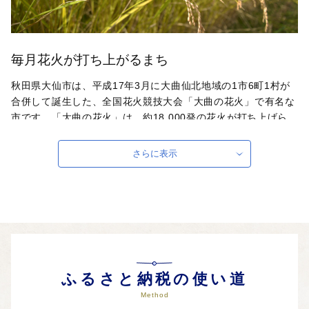
毎月花火が打ち上がるまち
秋田県大仙市は、平成17年3月に大曲仙北地域の1市6町1村が
合併して誕生した、全国花火競技大会「大曲の花火」で有名な
市です。「大曲の花火」は、約18,000発の花火が打ち上げら
れ、毎年多くの観衆を魅了する国内最高峰を誇る競技大会で
す。最高賞である内閣総理大臣賞をはじめ数々の褒賞が授与さ
さらに表示
れる大会でもあるため、全国から選び抜かれた一流花火師たち
が日本一を目指し、精魂込めて製作した作品を打ち上げます。
また、雄大な仙北平野が広がる全国有数の穀倉地帯で、市町村
別米収穫量は全国第2位・東北トップ（令和5年度）を誇りま
す。食味評価ランキングで何度も最高評価である「特A」に選
ばれているお米をぜひお召し上がりください。
自治体ホームページは
こちら
（外部サイト）
ふるさと納税の使い道
外部サイトへ遷移します。
Method
個人情報の保護は遷移先サイトの方針に従います。