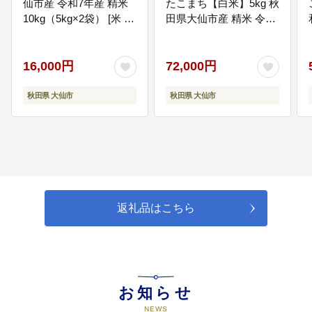
仙市産 令和7年産 精米
たこまち【白米】5kg 秋
す。
10kg（5kg×2袋） [米 お
田県大仙市産 精米 令和
米 こめ 白米 精米 あき
8年産 [新米 先行予約 通
たこまち ブランド米 通
算23回 特A 秋田県産 あ
算23回 特A 小分け ご飯
きたこまち アキタコマ
16,000円
72,000円
ごはん 米どころ 秋田県
チ 秋田こまち 秋田小町
産 大仙市]
コメ kome 米どころ 5
秋田県 大仙市
秋田県 大仙市
キロ 小分け ご飯 ごはん
サンファーム西木 大仙
市]
返礼品はこちら
お知らせ
NEWS