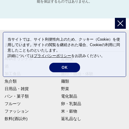
能を保証するものではありません。
当サイトでは、サイト利便性向上のため、クッキー（Cookie）を使
お礼の品から探す
用しています。サイトの閲覧を継続された場合、Cookieの利用に同
意したことものといたします。
詳細については
プライバシーポリシー
をお読みください。
ANAオリジナル
定期便
酒
肉類
OK
加工食品
旅行・宿泊・体験
魚介類
麺類
日用品・雑貨
野菜
パン・菓子類
電化製品
フルーツ
卵・乳製品
ファッション
米・穀物
飲料(酒以外)
返礼品なし